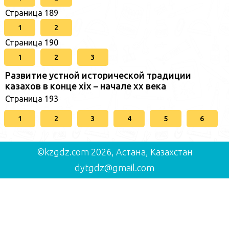
Страница 189
1
2
Страница 190
1
2
3
Развитие устной исторической традиции
казахов в конце xіх – начале хх века
Страница 193
1
2
3
4
5
6
©kzgdz.com 2026, Астана, Казахстан
dytgdz@gmail.com