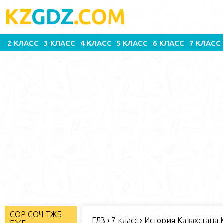
KZ
GDZ
.COM
2 КЛАСС
3 КЛАСС
4 КЛАСС
5 КЛАСС
6 КЛАСС
7 КЛАСС
СОР СОЧ ТЖБ
ГДЗ
›
7 класс
›
История Казахстана К