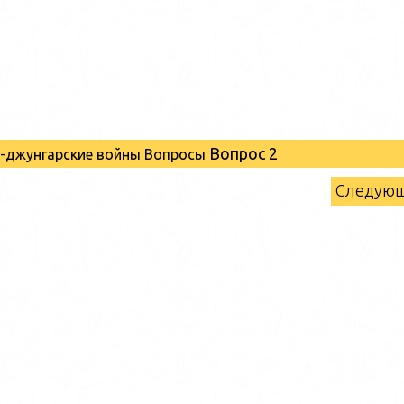
Вопрос 2
о-джунгарские войны Вопросы
Следую