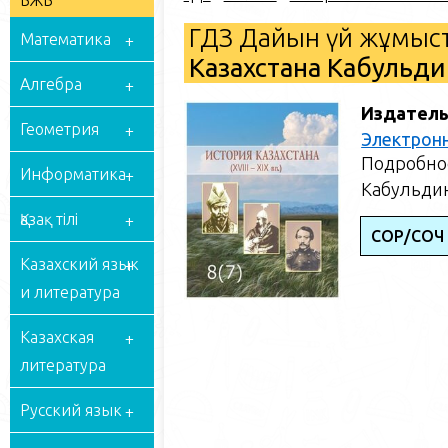
БЖБ
ГДЗ Дайын үй жұмыст
Математика
Казахстана Кабульдин
Алгебра
Издатель
Геометрия
Электрон
Подробное
Информатика
Кабульдин
Қазақ тілі
СОР/СОЧ
Казахский язык
и литература
Казахская
литература
Русский язык