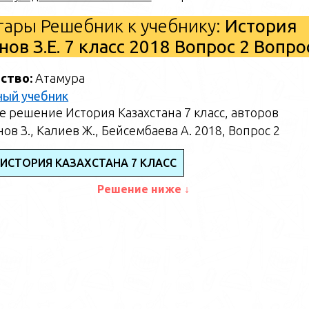
ары Решебник к учебнику:
История
ов З.Е. 7 класс 2018 Вопрос 2 Вопр
ство:
Атамура
ный учебник
 решение История Казахстана 7 класс, авторов
ов З., Калиев Ж., Бейсембаева А. 2018, Вопрос 2
 ИСТОРИЯ КАЗАХСТАНА 7 КЛАСС
Решение ниже ↓