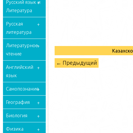
Русский язык и
Литература
Русская
литература
Литературное
Казахск
чтение
← Предыдущий
Английский
язык
Самопознание
География
Биология
Физика