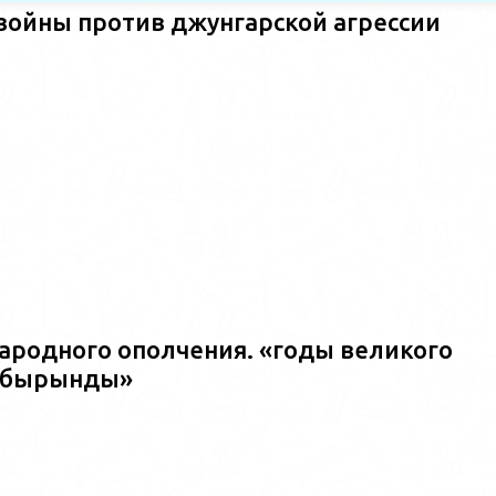
войны против джунгарской агрессии
ародного ополчения. «годы великого
ш?бырынды»