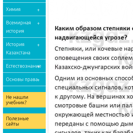
Химия
Всемирная
история
История
Казахстана
Естествознание
Основы права
Не нашли
учебник?
Полезные
сайты