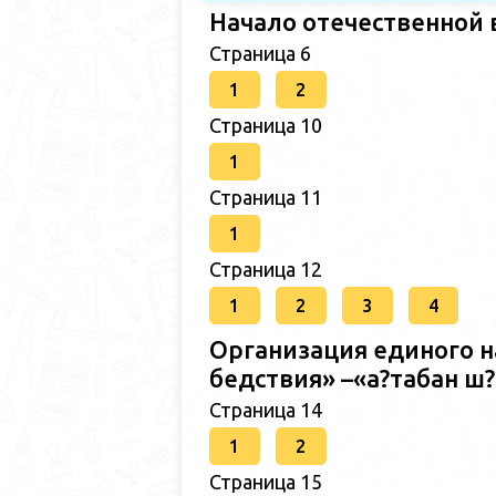
Начало отечественной 
Страница 6
1
2
Страница 10
1
Страница 11
1
Страница 12
1
2
3
4
Организация единого н
бедствия» –«а?табан 
Страница 14
1
2
Страница 15