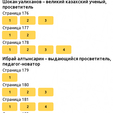
Шокан уалиханов – великий казахский ученый,
просветитель
Страница 176
1
2
3
Страница 177
1
2
Страница 178
1
2
3
4
Ибрай алтынсарин – выдающийся просветитель,
педагог-новатор
Страница 179
1
Страница 180
1
2
3
Страница 181
1
2
4