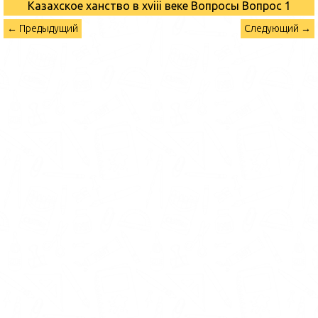
Казахское ханство в хviii веке Вопросы
Вопрос 1
← Предыдущий
Следующий →