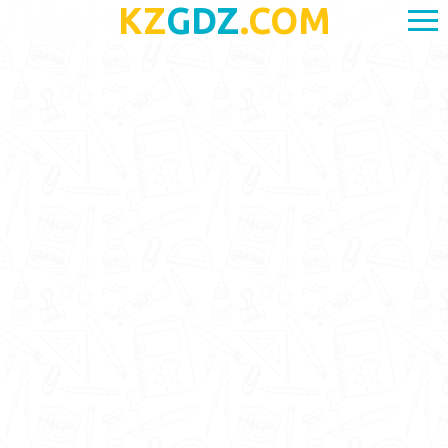
KZ
GDZ
.COM