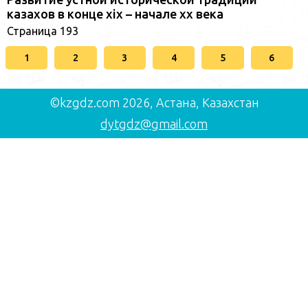
казахов в конце xіх – начале хх века
Страница 193
1
2
3
4
5
6
©kzgdz.com 2026, Астана, Казахстан
dytgdz@gmail.com