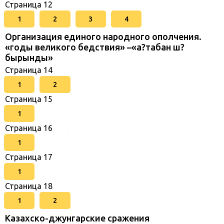
Страница 12
1
2
3
4
Организация единого народного ополчения.
«годы великого бедствия» –«а?табан ш?
бырынды»
Страница 14
1
2
Страница 15
1
Страница 16
1
Страница 17
1
Страница 18
1
2
Казахско-джунгарские сражения