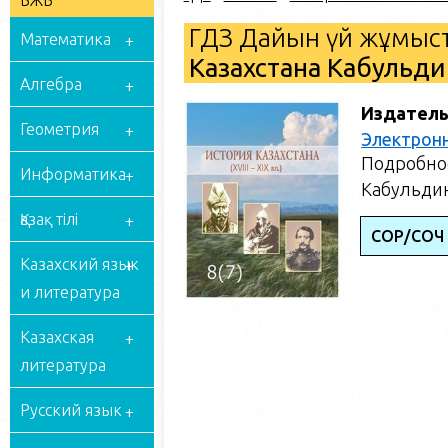
БЖБ
ГДЗ Дайын үй жұмыст
Математика
Казахстана Кабульдин
Алгебра
Издатель
Геометрия
Электрон
Подробное
Информатика
Кабульдин
Қазақ тілі
СОР/СОЧ
Казахский язык
и литература
Казахская
литература
Русский язык