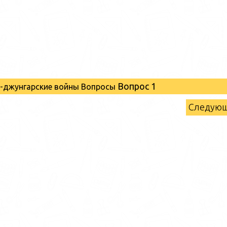
Вопрос 1
о-джунгарские войны Вопросы
Следую