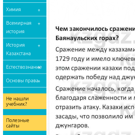
Химия
Всемирная
история
История
Казахстана
Естествознание
Основы права
Не нашли
учебник?
Полезные
сайты