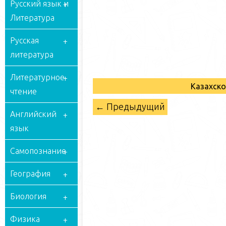
Русский язык и
Литература
Русская
литература
Литературное
Казахск
чтение
← Предыдущий
Английский
язык
Самопознание
География
Биология
Физика