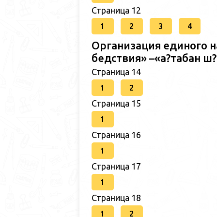
Страница 12
1
2
3
4
Организация единого н
бедствия» –«а?табан 
Страница 14
1
2
Страница 15
1
Страница 16
1
Страница 17
1
Страница 18
1
2