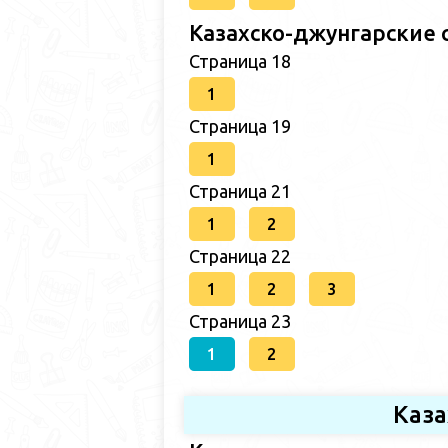
Казахско-джунгарские 
Страница 18
1
Страница 19
1
Страница 21
1
2
Страница 22
1
2
3
Страница 23
1
2
Каза