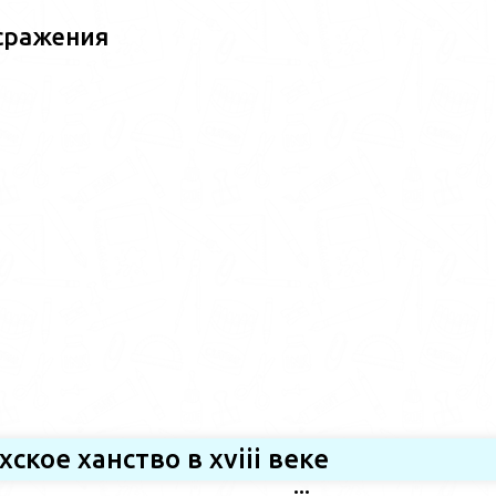
сражения
хское ханство в хviii веке