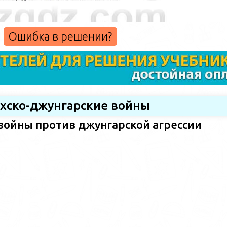
Ошибка в решении?
ахско-джунгарские войны
войны против джунгарской агрессии