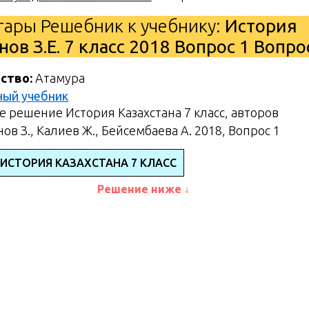
ары Решебник к учебнику:
История
ов З.Е. 7 класс 2018 Вопрос 1 Вопр
ство:
Атамура
ный учебник
 решение История Казахстана 7 класс, авторов
ов З., Калиев Ж., Бейсембаева А. 2018, Вопрос 1
 ИСТОРИЯ КАЗАХСТАНА 7 КЛАСС
Решение ниже ↓