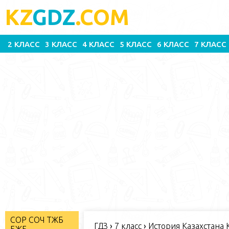
KZ
GDZ
.COM
2 КЛАСС
3 КЛАСС
4 КЛАСС
5 КЛАСС
6 КЛАСС
7 КЛАСС
СОР СОЧ ТЖБ
ГДЗ
›
7 класс
›
История Казахстана К