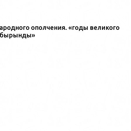
ародного ополчения. «годы великого
ш?бырынды»