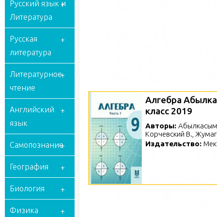
Русский язык и
Литература
Русская
литература
Литературное
чтение
Алгебра Абылка
Английский
класс 2019
язык
Авторы:
Абылкасымов
Корчевский В., Жумаг
Издательство:
Мек
Самопознание
География
Биология
Физика