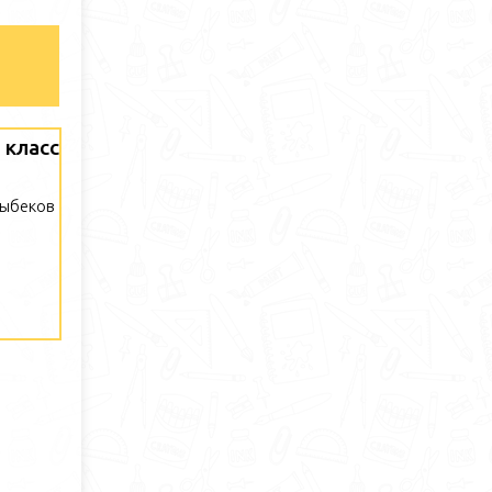
 класс
ныбеков