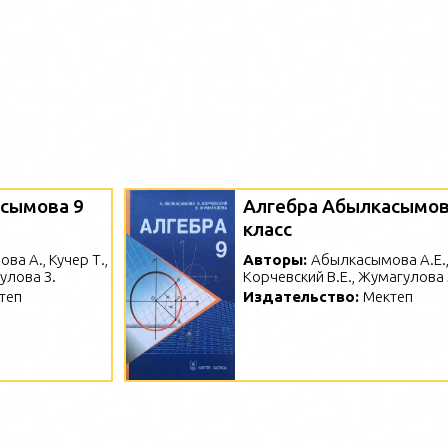
сымова 9
Алгебра Абылкасымов
класс
а А., Кучер Т.,
Авторы:
Абылкасымова А.Е.
улова З.
Корчевский В.Е., Жумагулова 
теп
Издательство:
Мектеп