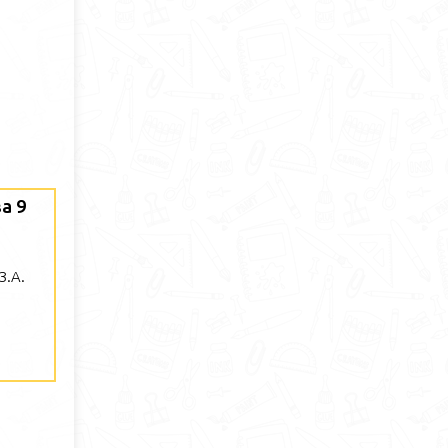
а 9
,
З.А.