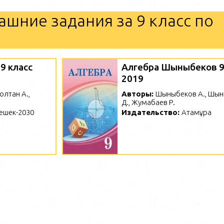
ашние задания за 9 класс по
9 класс
Алгебра Шыныбеков 9
2019
Солтан А.,
Авторы:
Шыныбеков А., Шы
Д., Жумабаев Р.
ешек-2030
Издательство:
Атамұра