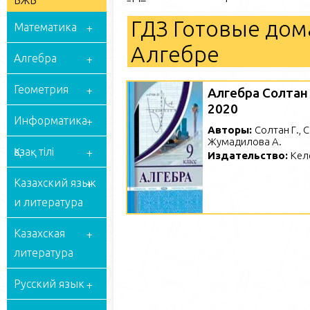
БЖБ
ГДЗ Готовые дом
Математика
Алгебре
Алгебра
Геометрия
Алгебра Солтан 
2020
Информатика
Авторы:
Солтан Г., 
Жумадилова А.
Қазақ тілі
Издательство:
Кел
Казахский язык
и литература
Казахская
литература
Русский язык