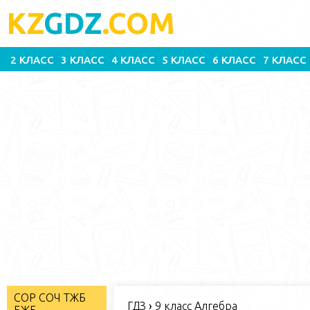
KZ
GDZ
.COM
2 КЛАСС
3 КЛАСС
4 КЛАСС
5 КЛАСС
6 КЛАСС
7 КЛАСС
СОР СОЧ ТЖБ
ГДЗ
›
9 класс Алгебра