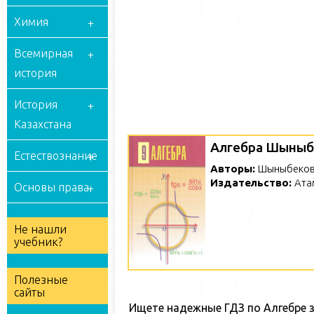
Химия
Всемирная
история
История
Казахстана
Алгебра Шыныбе
Естествознание
Авторы:
Шыныбеков
Издательство:
Ата
Основы права
Не нашли
учебник?
Полезные
сайты
Ищете надежные ГДЗ по Алгебре з