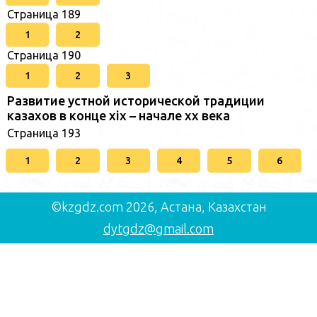
Страница 189
1
2
Страница 190
1
2
3
Развитие устной исторической традиции
казахов в конце xіх – начале хх века
Страница 193
1
2
3
4
5
6
©kzgdz.com 2026, Астана, Казахстан
dytgdz@gmail.com