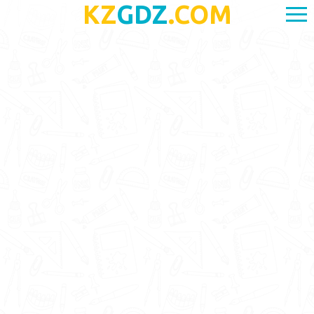
KZ
GDZ
.COM