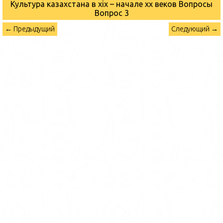
Культура казахстана в xix – начале хх веков Вопросы
Вопрос 3
← Предыдущий
Следующий →