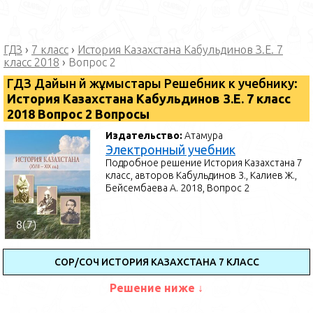
ГДЗ
›
7 класс
›
История Казахстана Кабульдинов З.Е. 7
класс 2018
›
Вопрос 2
ГДЗ Дайын үй жұмыстары Решебник к учебнику:
История Казахстана Кабульдинов З.Е. 7 класс
2018 Вопрос 2 Вопросы
Издательство:
Атамура
Электронный учебник
Подробное решение История Казахстана 7
класс, авторов Кабульдинов З., Калиев Ж.,
Бейсембаева А. 2018, Вопрос 2
СОР/СОЧ ИСТОРИЯ КАЗАХСТАНА 7 КЛАСС
Решение ниже ↓