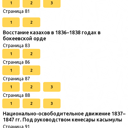
1
2
3
Страница 81
1
2
Восстание казахов в 1836–1838 годах в
бокеевской орде
Страница 83
1
2
Страница 86
1
2
Страница 87
1
2
3
Страница 88
1
2
3
Национально-освободительное движение 1837–
1847 гг. Под руководством кенесары касымулы
Страница 91