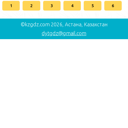
1
2
3
4
5
6
©kzgdz.com 2026, Астана, Казахстан
dytgdz@gmail.com