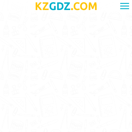
KZ
GDZ
.COM