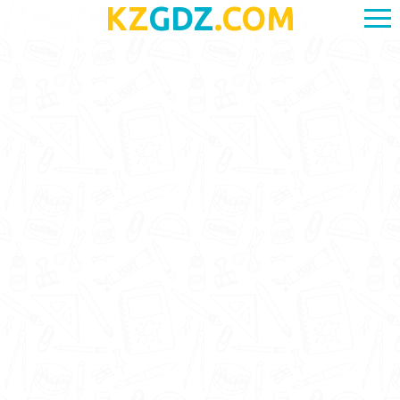
KZ
GDZ
.COM