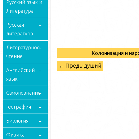
Русский язык и
Литература
Русская
литература
Литературное
Колонизация и на
чтение
← Предыдущий
Английский
язык
Самопознание
География
Биология
Физика