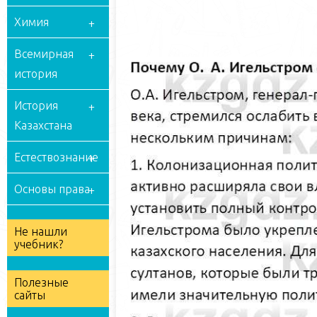
Химия
Всемирная
история
История
Казахстана
Естествознание
Основы права
Не нашли
учебник?
Полезные
сайты