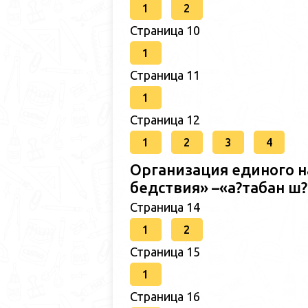
1
2
Страница 10
1
Страница 11
1
Страница 12
1
2
3
4
Организация единого н
бедствия» –«а?табан 
Страница 14
1
2
Страница 15
1
Страница 16