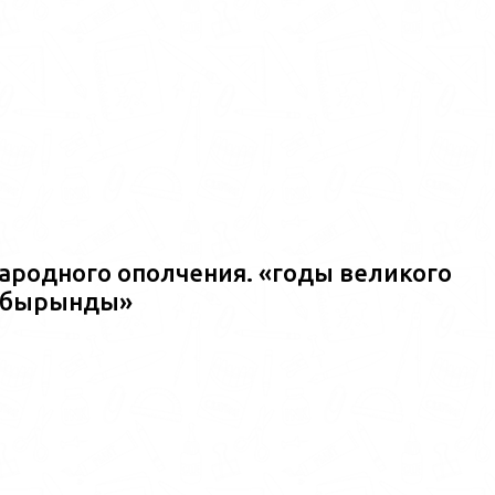
ародного ополчения. «годы великого
ш?бырынды»