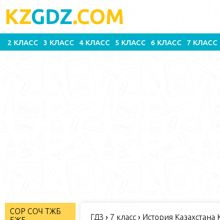
KZ
GDZ
.COM
2 КЛАСС
3 КЛАСС
4 КЛАСС
5 КЛАСС
6 КЛАСС
7 КЛАСС
СОР СОЧ ТЖБ
ГДЗ
›
7 класс
›
История Казахстана К