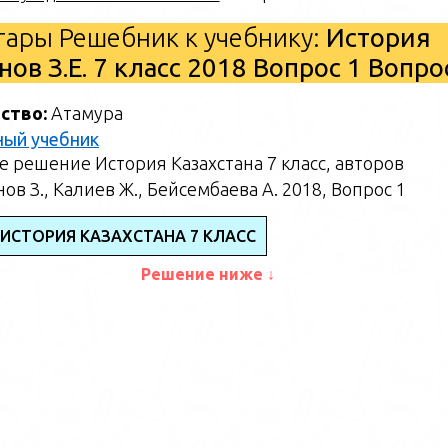
ары Решебник к учебнику:
История
ов З.Е. 7 класс 2018 Вопрос 1 Вопр
ство:
Атамура
ный учебник
 решение История Казахстана 7 класс, авторов
ов З., Калиев Ж., Бейсембаева А. 2018, Вопрос 1
 ИСТОРИЯ КАЗАХСТАНА 7 КЛАСС
Решение ниже ↓