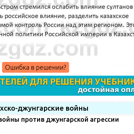
Ошибка в решении?
ахско-джунгарские войны
войны против джунгарской агрессии