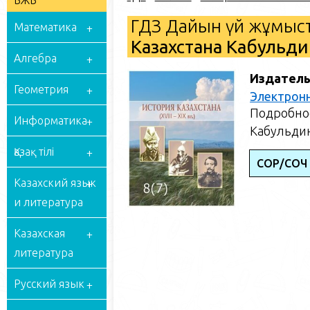
БЖБ
ГДЗ Дайын үй жұмыст
Математика
Казахстана Кабульдин
Алгебра
Издатель
Геометрия
Электрон
Подробное
Информатика
Кабульдин
Қазақ тілі
СОР/СОЧ
Казахский язык
и литература
Казахская
литература
Русский язык