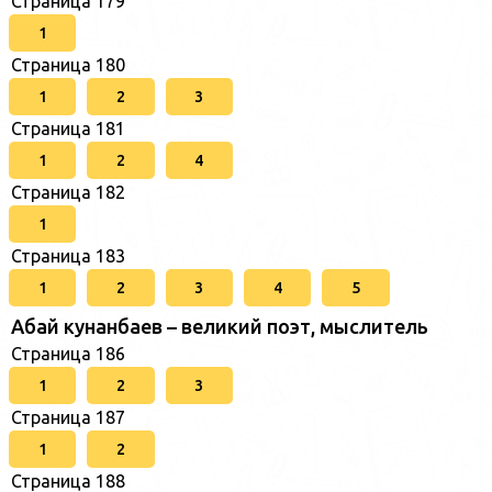
Страница 179
1
Страница 180
1
2
3
Страница 181
1
2
4
Страница 182
1
Страница 183
1
2
3
4
5
Абай кунанбаев – великий поэт, мыслитель
Страница 186
1
2
3
Страница 187
1
2
Страница 188