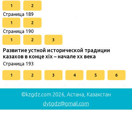
1
2
Страница 189
1
2
Страница 190
1
2
3
Развитие устной исторической традиции
казахов в конце xіх – начале хх века
Страница 193
1
2
3
4
5
6
©kzgdz.com 2026, Астана, Казахстан
dytgdz@gmail.com