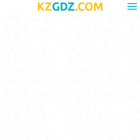
KZ
GDZ
.COM