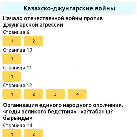
Казахско-джунгарские войны
Начало отечественной войны против
джунгарской агрессии
Страница 6
1
2
Страница 10
1
Страница 11
1
Страница 12
1
2
3
4
Организация единого народного ополчения.
«годы великого бедствия» –«а?табан ш?
бырынды»
Страница 14
1
2