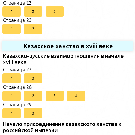
Страница 22
1
2
3
Страница 23
1
2
Казахское ханство в хviii веке
Казахско-русские взаимоотношения в начале
xviii века
Страница 27
1
2
Страница 28
1
2
3
4
Страница 29
1
2
Начало присоединения казахского ханства к
российской империи