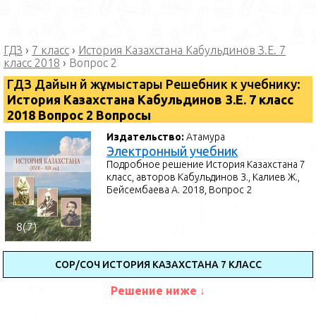
ГДЗ
›
7 класс
›
История Казахстана Кабульдинов З.Е. 7
класс 2018
›
Вопрос 2
ГДЗ Дайын үй жұмыстары Решебник к учебнику:
История Казахстана Кабульдинов З.Е. 7 класс
2018 Вопрос 2 Вопросы
Издательство:
Атамура
Электронный учебник
Подробное решение История Казахстана 7
класс, авторов Кабульдинов З., Калиев Ж.,
Бейсембаева А. 2018, Вопрос 2
СОР/СОЧ ИСТОРИЯ КАЗАХСТАНА 7 КЛАСС
Решение ниже ↓