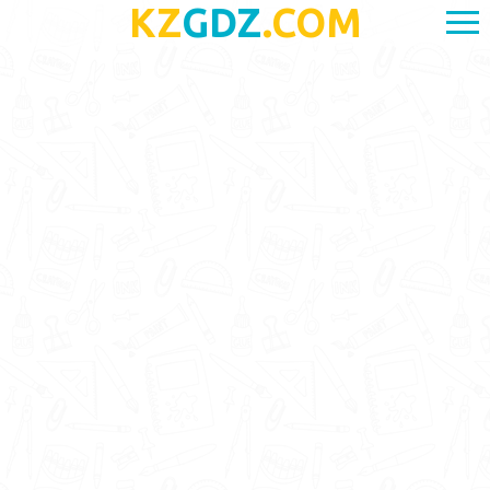
KZ
GDZ
.COM