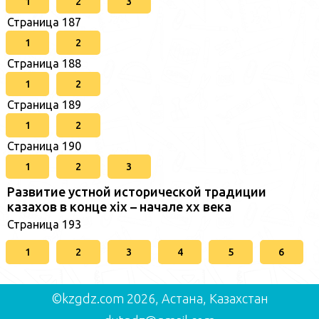
1
2
3
Страница 187
1
2
Страница 188
1
2
Страница 189
1
2
Страница 190
1
2
3
Развитие устной исторической традиции
казахов в конце xіх – начале хх века
Страница 193
1
2
3
4
5
6
©kzgdz.com 2026, Астана, Казахстан