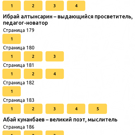
1
2
3
4
Ибрай алтынсарин – выдающийся просветитель,
педагог-новатор
Страница 179
1
Страница 180
1
2
3
Страница 181
1
2
4
Страница 182
1
Страница 183
1
2
3
4
5
Абай кунанбаев – великий поэт, мыслитель
Страница 186