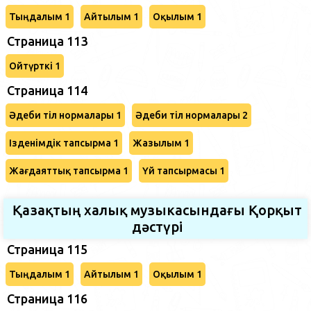
Тыңдалым 1
Айтылым 1
Оқылым 1
Страница 113
Ойтүрткі 1
Страница 114
Әдеби тіл нормалары 1
Әдеби тіл нормалары 2
Ізденімдік тапсырма 1
Жазылым 1
Жағдаяттық тапсырма 1
Үй тапсырмасы 1
Қазақтың халық музыкасындағы Қорқыт
дәстүрі
Страница 115
Тыңдалым 1
Айтылым 1
Оқылым 1
Страница 116