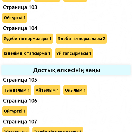
Страница 103
Ойтүрткі 1
Страница 104
Әдеби тіл нормалары 1
Әдеби тіл нормалары 2
Ізденімдік тапсырма 1
Үй тапсырмасы 1
Достық өлкесінің заңы
Страница 105
Тыңдалым 1
Айтылым 1
Оқылым 1
Страница 106
Ойтүрткі 1
Страница 107
Жазылым 1
Әдеби тіл нормалары 1