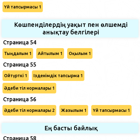
Үй тапсырмасы 1
Көшпенділердің уақыт пен өлшемді
анықтау белгілері
Страница 54
Тыңдалым 1
Айтылым 1
Оқылым 1
Страница 55
Ойтүрткі 1
Ізденімдік тапсырма 1
Әдеби тіл нормалары 1
Страница 56
Әдеби тіл нормалары 2
Жазылым 1
Үй тапсырмасы 1
Ең басты байлық
Страница 58