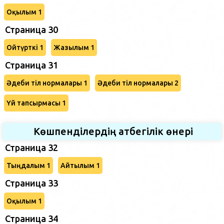
Оқылым 1
Страница 30
Ойтүрткі 1
Жазылым 1
Страница 31
Әдеби тіл нормалары 1
Әдеби тіл нормалары 2
Үй тапсырмасы 1
Көшпенділердің атбегілік өнері
Страница 32
Тыңдалым 1
Айтылым 1
Страница 33
Оқылым 1
Страница 34