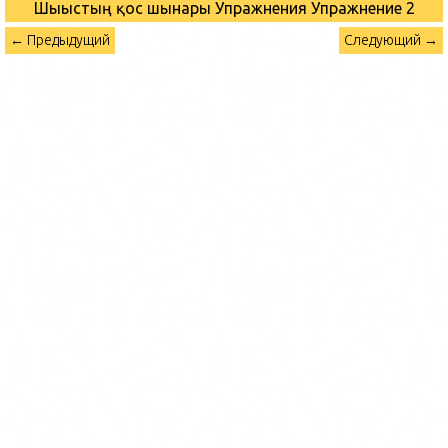
Шығыстың қос шынары Упражнения
Упражнение 2
← Предыдущий
Следующий →