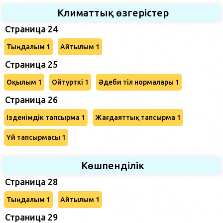
Климаттық өзгерістер
Страница 24
Тыңдалым 1
Айтылым 1
Страница 25
Оқылым 1
Ойтүрткі 1
Әдеби тіл нормалары 1
Страница 26
Ізденімдік тапсырма 1
Жағдаяттық тапсырма 1
Үй тапсырмасы 1
Көшпенділік
Страница 28
Тыңдалым 1
Айтылым 1
Страница 29