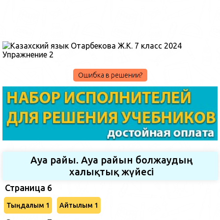
Ошибка в решении?
Ауа райы. Ауа райын болжаудың
халықтық жүйесі
Страница 6
Тыңдалым 1
Айтылым 1