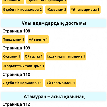
Әдеби тіл нормалары 2
Жазылым 2
Үй тапсырмасы 1
Ұлы адамдардың достығы
Страница 108
Тыңдалым 1
Айтылым 1
Страница 109
Оқылым 1
Ойтүрткі 1
Ізденімдік тапсырма 1
Жағдаяттық тапсырма 1
Страница 110
Әдеби тіл нормалары 1
Үй тапсырмасы 1
Атамұраң – асыл қазынаң
Страница 112