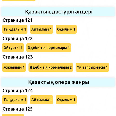
Қазақтың дәстүрлі әндері
Страница 121
Тыңдалым 1
Айтылым 1
Оқылым 1
Страница 122
Ойтүрткі 1
Әдеби тіл нормалары 1
Страница 123
Жазылым 1
Әдеби тіл нормалары 2
Үй тапсырмасы 1
Қазақтың опера жанры
Страница 124
Тыңдалым 1
Айтылым 1
Оқылым 1
Страница 125