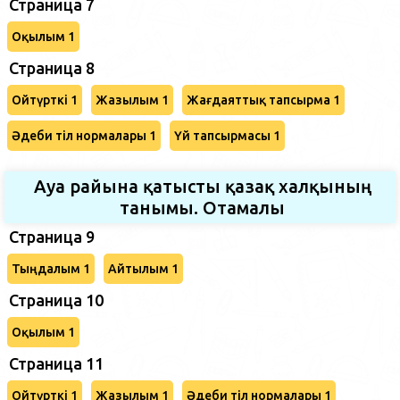
Страница 7
Оқылым 1
Страница 8
Ойтүрткі 1
Жазылым 1
Жағдаяттық тапсырма 1
Әдеби тіл нормалары 1
Үй тапсырмасы 1
Ауа райына қатысты қазақ халқының
танымы. Отамалы
Страница 9
Тыңдалым 1
Айтылым 1
Страница 10
Оқылым 1
Страница 11
Ойтүрткі 1
Жазылым 1
Әдеби тіл нормалары 1