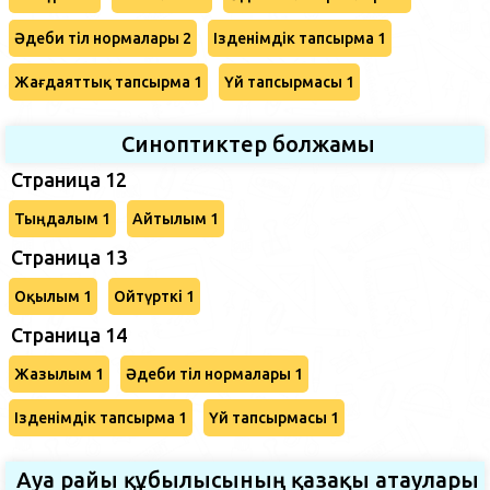
Әдеби тіл нормалары 2
Ізденімдік тапсырма 1
Жағдаяттық тапсырма 1
Үй тапсырмасы 1
Синоптиктер болжамы
Страница 12
Тыңдалым 1
Айтылым 1
Страница 13
Оқылым 1
Ойтүрткі 1
Страница 14
Жазылым 1
Әдеби тіл нормалары 1
Ізденімдік тапсырма 1
Үй тапсырмасы 1
Ауа райы құбылысының қазақы атаулары