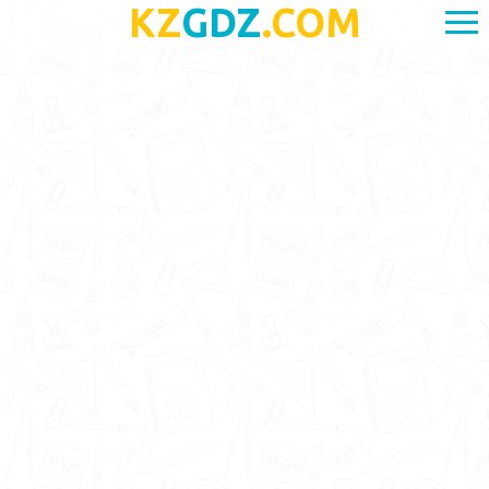
KZ
GDZ
.COM