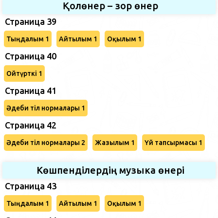
Қолөнер – зор өнер
Страница 39
Тыңдалым 1
Айтылым 1
Оқылым 1
Страница 40
Ойтүрткі 1
Страница 41
Әдеби тіл нормалары 1
Страница 42
Әдеби тіл нормалары 2
Жазылым 1
Үй тапсырмасы 1
Көшпенділердің музыка өнері
Страница 43
Тыңдалым 1
Айтылым 1
Оқылым 1