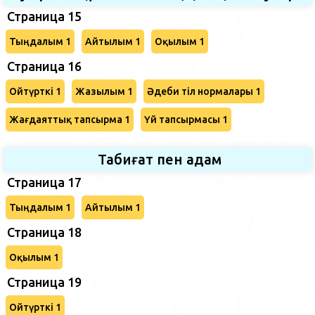
Страница 15
Тыңдалым 1
Айтылым 1
Оқылым 1
Страница 16
Ойтүрткі 1
Жазылым 1
Әдеби тіл нормалары 1
Жағдаяттық тапсырма 1
Үй тапсырмасы 1
Табиғат пен адам
Страница 17
Тыңдалым 1
Айтылым 1
Страница 18
Оқылым 1
Страница 19
Ойтүрткі 1