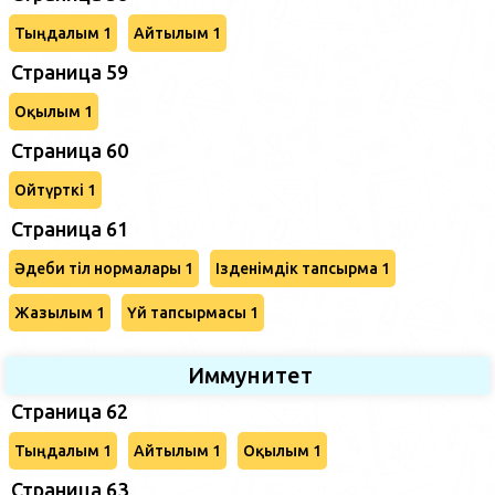
Тыңдалым 1
Айтылым 1
Страница 59
Оқылым 1
Страница 60
Ойтүрткі 1
Страница 61
Әдеби тіл нормалары 1
Ізденімдік тапсырма 1
Жазылым 1
Үй тапсырмасы 1
Иммунитет
Страница 62
Тыңдалым 1
Айтылым 1
Оқылым 1
Страница 63