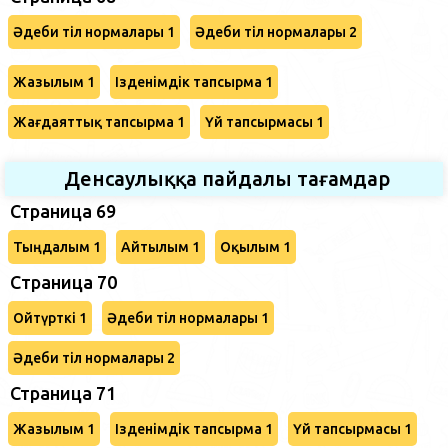
Әдеби тіл нормалары 1
Әдеби тіл нормалары 2
Жазылым 1
Ізденімдік тапсырма 1
Жағдаяттық тапсырма 1
Үй тапсырмасы 1
Денсаулыққа пайдалы тағамдар
Страница 69
Тыңдалым 1
Айтылым 1
Оқылым 1
Cтраница 70
Ойтүрткі 1
Әдеби тіл нормалары 1
Әдеби тіл нормалары 2
Страница 71
Жазылым 1
Ізденімдік тапсырма 1
Үй тапсырмасы 1