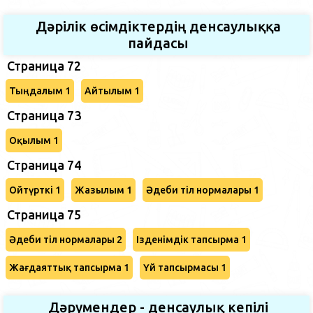
Дәрілік өсімдіктердің денсаулыққа
пайдасы
Страница 72
Тыңдалым 1
Айтылым 1
Страница 73
Оқылым 1
Страница 74
Ойтүрткі 1
Жазылым 1
Әдеби тіл нормалары 1
Страница 75
Әдеби тіл нормалары 2
Ізденімдік тапсырма 1
Жағдаяттық тапсырма 1
Үй тапсырмасы 1
Дәрумендер - денсаулық кепілі