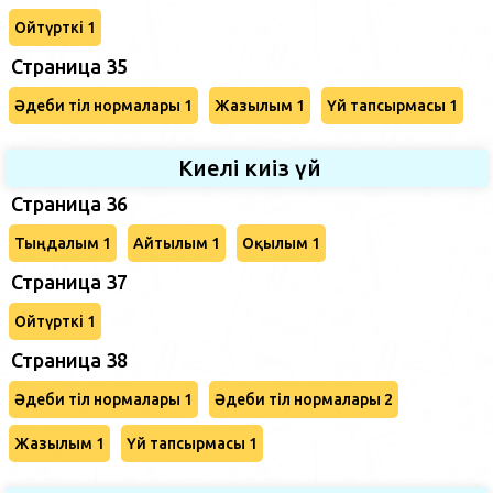
Ойтүрткі 1
Страница 35
Әдеби тіл нормалары 1
Жазылым 1
Үй тапсырмасы 1
Киелі киіз үй
Страница 36
Тыңдалым 1
Айтылым 1
Оқылым 1
Страница 37
Ойтүрткі 1
Страница 38
Әдеби тіл нормалары 1
Әдеби тіл нормалары 2
Жазылым 1
Үй тапсырмасы 1