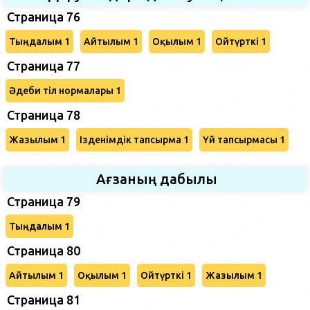
Страница 76
Тыңдалым 1
Айтылым 1
Оқылым 1
Ойтүрткі 1
Страница 77
Әдеби тіл нормалары 1
Страница 78
Жазылым 1
Ізденімдік тапсырма 1
Үй тапсырмасы 1
Ағзаның дабылы
Страница 79
Тыңдалым 1
Страница 80
Айтылым 1
Оқылым 1
Ойтүрткі 1
Жазылым 1
Страница 81