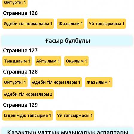
Ойтүрткі 1
Страница 126
Әдеби тіл нормалары 1
Жазылым 1
Үй тапсырмасы 1
Ғасыр бұлбұлы
Страница 127
Тыңдалым 1
Айтылым 1
Оқылым 1
Страница 128
Ойтүрткі 1
Әдеби тіл нормалары 1
Жазылым 1
Әдеби тіл нормалары 2
Страница 129
Ізденімдік тапсырма 1
Үй тапсырмасы 1
Қазақтың ұлттық музыкалық аспаптары