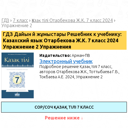
ГДЗ
›
7 класс
›
Қазақ тілі Отарбекова Ж.К. 7 класс 2024
›
Упражнение 2
ГДЗ Дайын үй жұмыстары Решебник к учебнику:
Казахский язык Отарбекова Ж.К. 7 класс 2024
Упражнение 2 Упражнения
Издательство:
Арман-ПВ
Электронный учебник
Подробное решение Қазақ тілі 7 класс,
авторов Отарбекова Ж.К., Тоттыбаева Г.Б.,
Токбаева А.Е. 2024, Упражнение 2
СОР/СОЧ ҚАЗАҚ ТІЛІ 7 КЛАСС
Решение ниже ↓