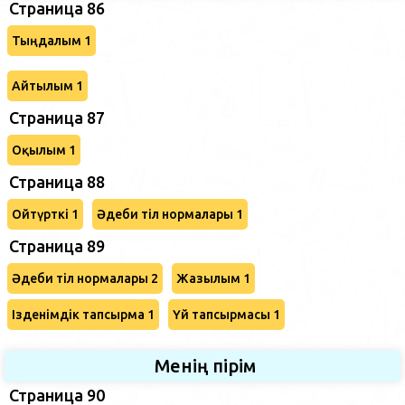
Страница 86
Тыңдалым 1
Айтылым 1
Страница 87
Оқылым 1
Страница 88
Ойтүрткі 1
Әдеби тіл нормалары 1
Страница 89
Әдеби тіл нормалары 2
Жазылым 1
Ізденімдік тапсырма 1
Үй тапсырмасы 1
Менің пірім
Страница 90