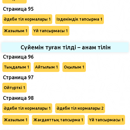
Страница 95
Әдеби тіл нормалары 1
Ізденімдік тапсырма 1
Жазылым 1
Үй тапсырмасы 1
Сүйемін туған тілді – анам тілін
Страница 96
Тыңдалым 1
Айтылым 1
Оқылым 1
Страница 97
Ойтүрткі 1
Страница 98
Әдеби тіл нормалары 1
Әдеби тіл нормалары 2
Жазылым 1
Жағдаяттық тапсырма 1
Үй тапсырмасы 1