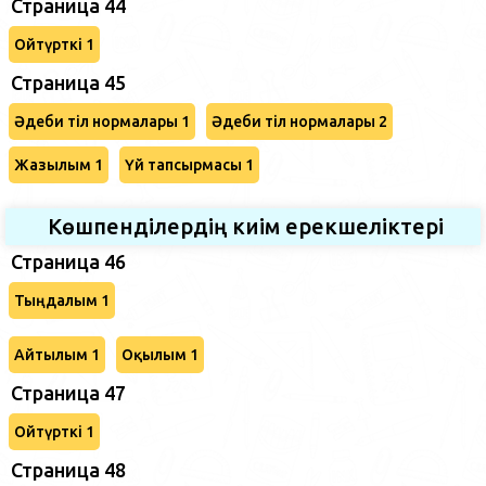
Страница 44
Ойтүрткі 1
Страница 45
Әдеби тіл нормалары 1
Әдеби тіл нормалары 2
Жазылым 1
Үй тапсырмасы 1
Көшпенділердің киім ерекшеліктері
Страница 46
Тыңдалым 1
Айтылым 1
Оқылым 1
Страница 47
Ойтүрткі 1
Страница 48