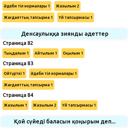
Әдеби тіл нормалары 1
Жазылым 2
Жағдаяттық тапсырма 1
Үй тапсырмасы 1
Денсаулыққа зиянды әдеттер
Страница 82
Тыңдалым 1
Айтылым 1
Оқылым 1
Страница 83
Ойтүрткі 1
Әдеби тіл нормалары 1
Жағдаяттық тапсырма 1
Страница 84
Жазылым 1
Жазылым 2
Үй тапсырмасы 1
Қой сүйеді баласын қоңырым деп...