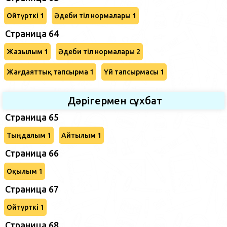
Ойтүрткі 1
Әдеби тіл нормалары 1
Страница 64
Жазылым 1
Әдеби тіл нормалары 2
Жағдаяттық тапсырма 1
Үй тапсырмасы 1
Дәрігермен сұхбат
Страница 65
Тыңдалым 1
Айтылым 1
Страница 66
Оқылым 1
Страница 67
Ойтүрткі 1
Страница 68