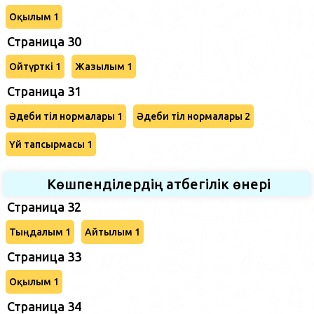
Оқылым 1
Страница 30
Ойтүрткі 1
Жазылым 1
Страница 31
Әдеби тіл нормалары 1
Әдеби тіл нормалары 2
Үй тапсырмасы 1
Көшпенділердің атбегілік өнері
Страница 32
Тыңдалым 1
Айтылым 1
Страница 33
Оқылым 1
Страница 34