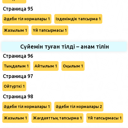
Страница 95
Әдеби тіл нормалары 1
Ізденімдік тапсырма 1
Жазылым 1
Үй тапсырмасы 1
Сүйемін туған тілді – анам тілін
Страница 96
Тыңдалым 1
Айтылым 1
Оқылым 1
Страница 97
Ойтүрткі 1
Страница 98
Әдеби тіл нормалары 1
Әдеби тіл нормалары 2
Жазылым 1
Жағдаяттық тапсырма 1
Үй тапсырмасы 1