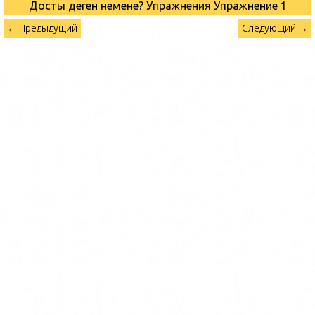
Достық деген немене? Упражнения
Упражнение 1
← Предыдущий
Следующий →