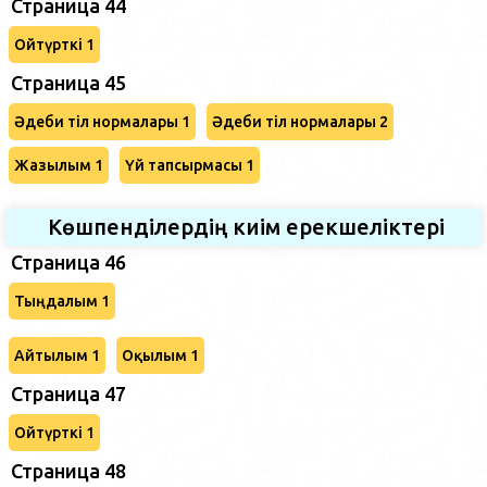
Страница 44
Ойтүрткі 1
Страница 45
Әдеби тіл нормалары 1
Әдеби тіл нормалары 2
Жазылым 1
Үй тапсырмасы 1
Көшпенділердің киім ерекшеліктері
Страница 46
Тыңдалым 1
Айтылым 1
Оқылым 1
Страница 47
Ойтүрткі 1
Страница 48