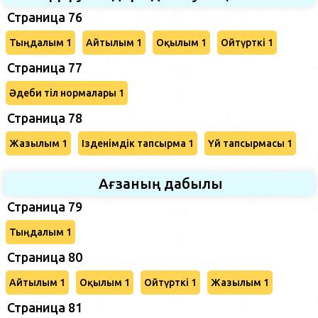
Страница 76
Тыңдалым 1
Айтылым 1
Оқылым 1
Ойтүрткі 1
Страница 77
Әдеби тіл нормалары 1
Страница 78
Жазылым 1
Ізденімдік тапсырма 1
Үй тапсырмасы 1
Ағзаның дабылы
Страница 79
Тыңдалым 1
Страница 80
Айтылым 1
Оқылым 1
Ойтүрткі 1
Жазылым 1
Страница 81