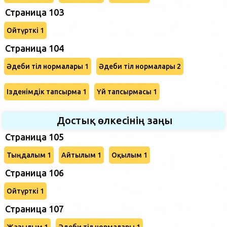
Страница 103
Ойтүрткі 1
Страница 104
Әдеби тіл нормалары 1
Әдеби тіл нормалары 2
Ізденімдік тапсырма 1
Үй тапсырмасы 1
Достық өлкесінің заңы
Страница 105
Тыңдалым 1
Айтылым 1
Оқылым 1
Страница 106
Ойтүрткі 1
Страница 107
Жазылым 1
Әдеби тіл нормалары 1