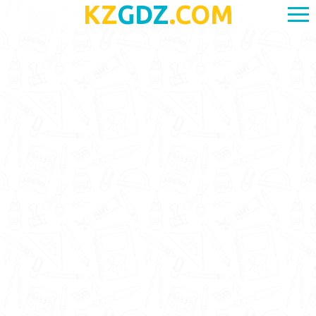
KZ
GDZ
.COM