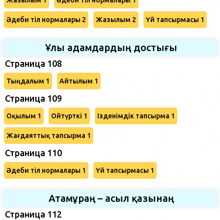
Әдеби тіл нормалары 2
Жазылым 2
Үй тапсырмасы 1
Ұлы адамдардың достығы
Страница 108
Тыңдалым 1
Айтылым 1
Страница 109
Оқылым 1
Ойтүрткі 1
Ізденімдік тапсырма 1
Жағдаяттық тапсырма 1
Страница 110
Әдеби тіл нормалары 1
Үй тапсырмасы 1
Атамұраң – асыл қазынаң
Страница 112