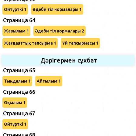
Ойтүрткі 1
Әдеби тіл нормалары 1
Страница 64
Жазылым 1
Әдеби тіл нормалары 2
Жағдаяттық тапсырма 1
Үй тапсырмасы 1
Дәрігермен сұхбат
Страница 65
Тыңдалым 1
Айтылым 1
Страница 66
Оқылым 1
Страница 67
Ойтүрткі 1
Страница 68