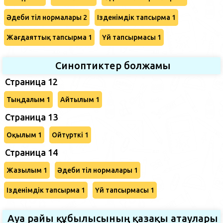
Әдеби тіл нормалары 2
Ізденімдік тапсырма 1
Жағдаяттық тапсырма 1
Үй тапсырмасы 1
Синоптиктер болжамы
Страница 12
Тыңдалым 1
Айтылым 1
Страница 13
Оқылым 1
Ойтүрткі 1
Страница 14
Жазылым 1
Әдеби тіл нормалары 1
Ізденімдік тапсырма 1
Үй тапсырмасы 1
Ауа райы құбылысының қазақы атаулары