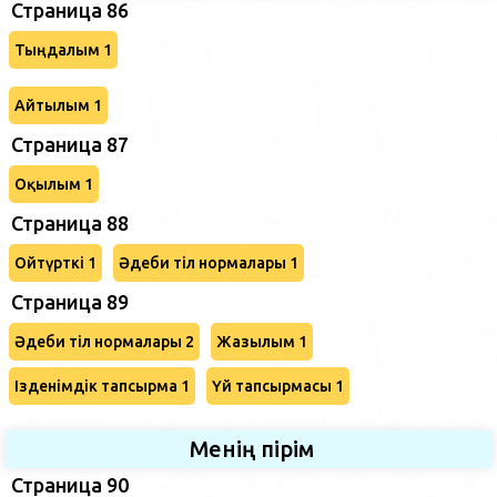
Страница 86
Тыңдалым 1
Айтылым 1
Страница 87
Оқылым 1
Страница 88
Ойтүрткі 1
Әдеби тіл нормалары 1
Страница 89
Әдеби тіл нормалары 2
Жазылым 1
Ізденімдік тапсырма 1
Үй тапсырмасы 1
Менің пірім
Страница 90