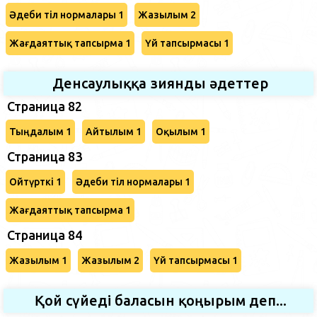
Әдеби тіл нормалары 1
Жазылым 2
Жағдаяттық тапсырма 1
Үй тапсырмасы 1
Денсаулыққа зиянды әдеттер
Страница 82
Тыңдалым 1
Айтылым 1
Оқылым 1
Страница 83
Ойтүрткі 1
Әдеби тіл нормалары 1
Жағдаяттық тапсырма 1
Страница 84
Жазылым 1
Жазылым 2
Үй тапсырмасы 1
Қой сүйеді баласын қоңырым деп...