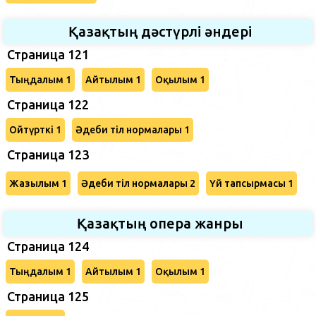
Қазақтың дәстүрлі әндері
Страница 121
Тыңдалым 1
Айтылым 1
Оқылым 1
Страница 122
Ойтүрткі 1
Әдеби тіл нормалары 1
Страница 123
Жазылым 1
Әдеби тіл нормалары 2
Үй тапсырмасы 1
Қазақтың опера жанры
Страница 124
Тыңдалым 1
Айтылым 1
Оқылым 1
Страница 125