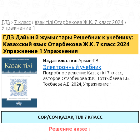
ГДЗ
›
7 класс
›
Қазақ тілі Отарбекова Ж.К. 7 класс 2024
›
Упражнение 1
ГДЗ Дайын үй жұмыстары Решебник к учебнику:
Казахский язык Отарбекова Ж.К. 7 класс 2024
Упражнение 1 Упражнения
Издательство:
Арман-ПВ
Электронный учебник
Подробное решение Қазақ тілі 7 класс,
авторов Отарбекова Ж.К., Тоттыбаева Г.Б.,
Токбаева А.Е. 2024, Упражнение 1
СОР/СОЧ ҚАЗАҚ ТІЛІ 7 КЛАСС
Решение ниже ↓