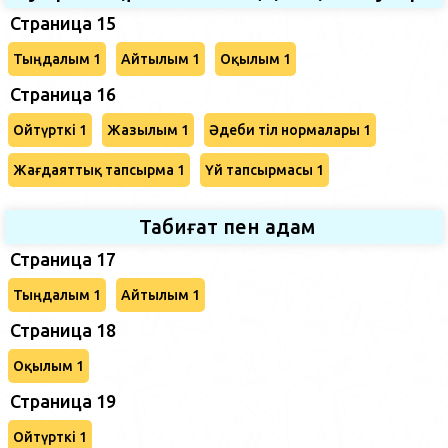
Страница 15
Тыңдалым 1
Айтылым 1
Оқылым 1
Страница 16
Ойтүрткі 1
Жазылым 1
Әдеби тіл нормалары 1
Жағдаяттық тапсырма 1
Үй тапсырмасы 1
Табиғат пен адам
Страница 17
Тыңдалым 1
Айтылым 1
Страница 18
Оқылым 1
Страница 19
Ойтүрткі 1