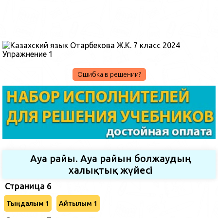
Ошибка в решении?
Ауа райы. Ауа райын болжаудың
халықтық жүйесі
Страница 6
Тыңдалым 1
Айтылым 1