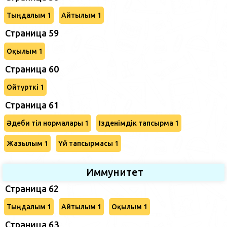
Тыңдалым 1
Айтылым 1
Страница 59
Оқылым 1
Страница 60
Ойтүрткі 1
Страница 61
Әдеби тіл нормалары 1
Ізденімдік тапсырма 1
Жазылым 1
Үй тапсырмасы 1
Иммунитет
Страница 62
Тыңдалым 1
Айтылым 1
Оқылым 1
Страница 63