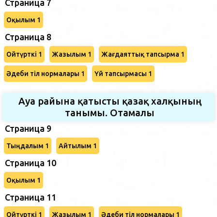
Страница 7
Оқылым 1
Страница 8
Ойтүрткі 1
Жазылым 1
Жағдаяттық тапсырма 1
Әдеби тіл нормалары 1
Үй тапсырмасы 1
Ауа райына қатысты қазақ халқының
танымы. Отамалы
Страница 9
Тыңдалым 1
Айтылым 1
Страница 10
Оқылым 1
Страница 11
Ойтүрткі 1
Жазылым 1
Әдеби тіл нормалары 1