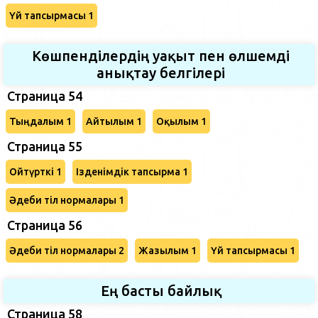
Үй тапсырмасы 1
Көшпенділердің уақыт пен өлшемді
анықтау белгілері
Страница 54
Тыңдалым 1
Айтылым 1
Оқылым 1
Страница 55
Ойтүрткі 1
Ізденімдік тапсырма 1
Әдеби тіл нормалары 1
Страница 56
Әдеби тіл нормалары 2
Жазылым 1
Үй тапсырмасы 1
Ең басты байлық
Страница 58