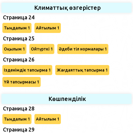
Климаттық өзгерістер
Страница 24
Тыңдалым 1
Айтылым 1
Страница 25
Оқылым 1
Ойтүрткі 1
Әдеби тіл нормалары 1
Страница 26
Ізденімдік тапсырма 1
Жағдаяттық тапсырма 1
Үй тапсырмасы 1
Көшпенділік
Страница 28
Тыңдалым 1
Айтылым 1
Страница 29