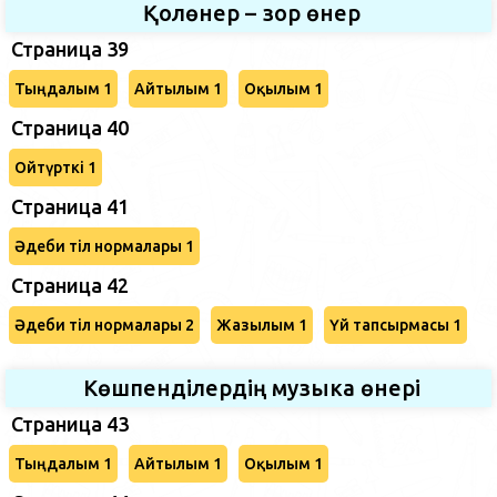
Қолөнер – зор өнер
Страница 39
Тыңдалым 1
Айтылым 1
Оқылым 1
Страница 40
Ойтүрткі 1
Страница 41
Әдеби тіл нормалары 1
Страница 42
Әдеби тіл нормалары 2
Жазылым 1
Үй тапсырмасы 1
Көшпенділердің музыка өнері
Страница 43
Тыңдалым 1
Айтылым 1
Оқылым 1