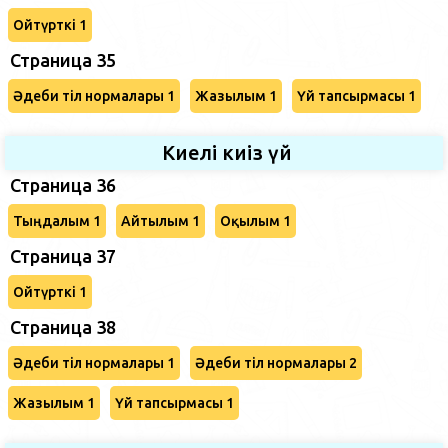
Ойтүрткі 1
Страница 35
Әдеби тіл нормалары 1
Жазылым 1
Үй тапсырмасы 1
Киелі киіз үй
Страница 36
Тыңдалым 1
Айтылым 1
Оқылым 1
Страница 37
Ойтүрткі 1
Страница 38
Әдеби тіл нормалары 1
Әдеби тіл нормалары 2
Жазылым 1
Үй тапсырмасы 1