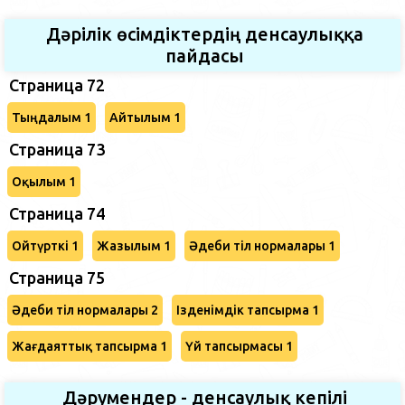
Дәрілік өсімдіктердің денсаулыққа
пайдасы
Страница 72
Тыңдалым 1
Айтылым 1
Страница 73
Оқылым 1
Страница 74
Ойтүрткі 1
Жазылым 1
Әдеби тіл нормалары 1
Страница 75
Әдеби тіл нормалары 2
Ізденімдік тапсырма 1
Жағдаяттық тапсырма 1
Үй тапсырмасы 1
Дәрумендер - денсаулық кепілі