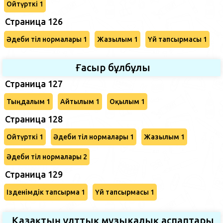
Ойтүрткі 1
Страница 126
Әдеби тіл нормалары 1
Жазылым 1
Үй тапсырмасы 1
Ғасыр бұлбұлы
Страница 127
Тыңдалым 1
Айтылым 1
Оқылым 1
Страница 128
Ойтүрткі 1
Әдеби тіл нормалары 1
Жазылым 1
Әдеби тіл нормалары 2
Страница 129
Ізденімдік тапсырма 1
Үй тапсырмасы 1
Қазақтың ұлттық музыкалық аспаптары