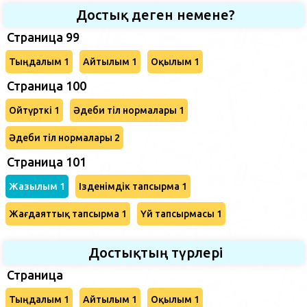
Достық деген немене?
Страница 99
Тыңдалым 1
Айтылым 1
Оқылым 1
Страница 100
Ойтүрткі 1
Әдеби тіл нормалары 1
Әдеби тіл нормалары 2
Страница 101
Жазылым 1
Ізденімдік тапсырма 1
Жағдаяттық тапсырма 1
Үй тапсырмасы 1
Достықтың түрлері
Страница
Тыңдалым 1
Айтылым 1
Оқылым 1