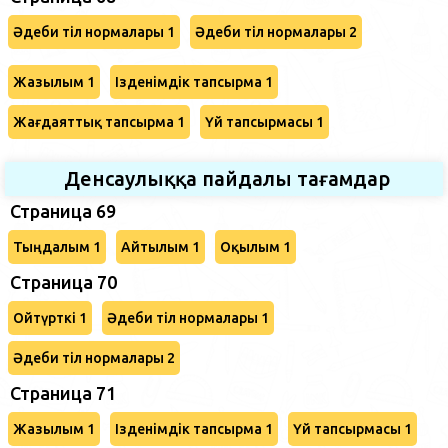
Әдеби тіл нормалары 1
Әдеби тіл нормалары 2
Жазылым 1
Ізденімдік тапсырма 1
Жағдаяттық тапсырма 1
Үй тапсырмасы 1
Денсаулыққа пайдалы тағамдар
Страница 69
Тыңдалым 1
Айтылым 1
Оқылым 1
Cтраница 70
Ойтүрткі 1
Әдеби тіл нормалары 1
Әдеби тіл нормалары 2
Страница 71
Жазылым 1
Ізденімдік тапсырма 1
Үй тапсырмасы 1