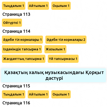
Тыңдалым 1
Айтылым 1
Оқылым 1
Страница 113
Ойтүрткі 1
Страница 114
Әдеби тіл нормалары 1
Әдеби тіл нормалары 2
Ізденімдік тапсырма 1
Жазылым 1
Жағдаяттық тапсырма 1
Үй тапсырмасы 1
Қазақтың халық музыкасындағы Қорқыт
дәстүрі
Страница 115
Тыңдалым 1
Айтылым 1
Оқылым 1
Страница 116