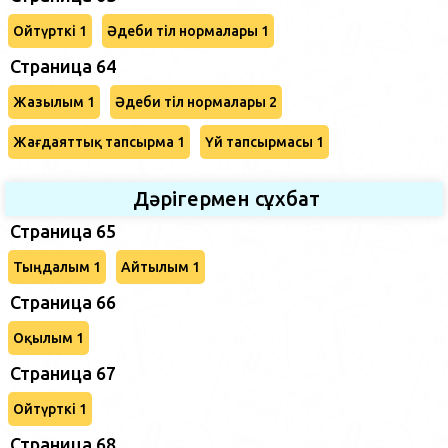
Ойтүрткі 1
Әдеби тіл нормалары 1
Страница 64
Жазылым 1
Әдеби тіл нормалары 2
Жағдаяттық тапсырма 1
Үй тапсырмасы 1
Дәрігермен сұхбат
Страница 65
Тыңдалым 1
Айтылым 1
Страница 66
Оқылым 1
Страница 67
Ойтүрткі 1
Страница 68