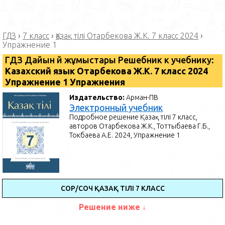
ГДЗ
›
7 класс
›
Қазақ тілі Отарбекова Ж.К. 7 класс 2024
›
Упражнение 1
ГДЗ Дайын үй жұмыстары Решебник к учебнику:
Казахский язык Отарбекова Ж.К. 7 класс 2024
Упражнение 1 Упражнения
Издательство:
Арман-ПВ
Электронный учебник
Подробное решение Қазақ тілі 7 класс,
авторов Отарбекова Ж.К., Тоттыбаева Г.Б.,
Токбаева А.Е. 2024, Упражнение 1
СОР/СОЧ ҚАЗАҚ ТІЛІ 7 КЛАСС
Решение ниже ↓