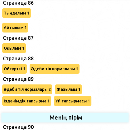
Страница 86
Тыңдалым 1
Айтылым 1
Страница 87
Оқылым 1
Страница 88
Ойтүрткі 1
Әдеби тіл нормалары 1
Страница 89
Әдеби тіл нормалары 2
Жазылым 1
Ізденімдік тапсырма 1
Үй тапсырмасы 1
Менің пірім
Страница 90