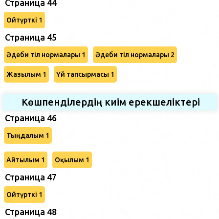
Страница 44
Ойтүрткі 1
Страница 45
Әдеби тіл нормалары 1
Әдеби тіл нормалары 2
Жазылым 1
Үй тапсырмасы 1
Көшпенділердің киім ерекшеліктері
Страница 46
Тыңдалым 1
Айтылым 1
Оқылым 1
Страница 47
Ойтүрткі 1
Страница 48