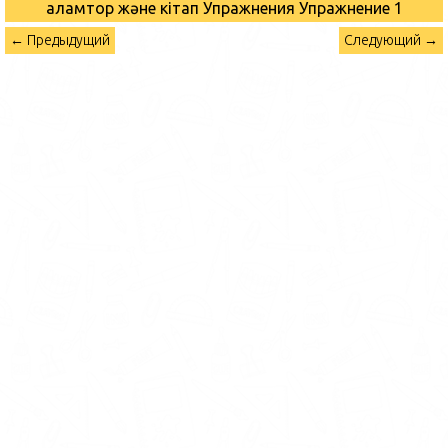
Ғаламтор және кітап Упражнения
Упражнение 1
← Предыдущий
Следующий →