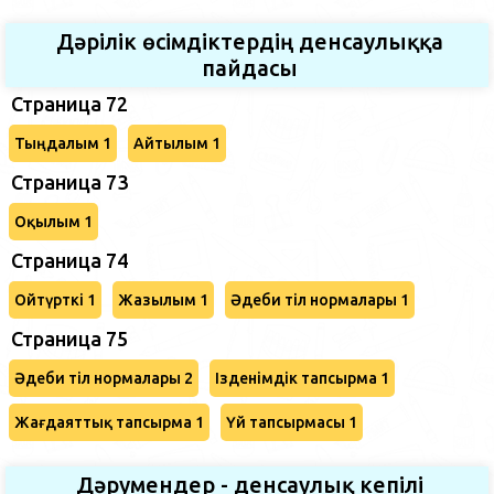
Дәрілік өсімдіктердің денсаулыққа
пайдасы
Страница 72
Тыңдалым 1
Айтылым 1
Страница 73
Оқылым 1
Страница 74
Ойтүрткі 1
Жазылым 1
Әдеби тіл нормалары 1
Страница 75
Әдеби тіл нормалары 2
Ізденімдік тапсырма 1
Жағдаяттық тапсырма 1
Үй тапсырмасы 1
Дәрумендер - денсаулық кепілі