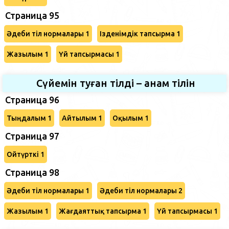
Страница 95
Әдеби тіл нормалары 1
Ізденімдік тапсырма 1
Жазылым 1
Үй тапсырмасы 1
Сүйемін туған тілді – анам тілін
Страница 96
Тыңдалым 1
Айтылым 1
Оқылым 1
Страница 97
Ойтүрткі 1
Страница 98
Әдеби тіл нормалары 1
Әдеби тіл нормалары 2
Жазылым 1
Жағдаяттық тапсырма 1
Үй тапсырмасы 1