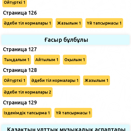
Ойтүрткі 1
Страница 126
Әдеби тіл нормалары 1
Жазылым 1
Үй тапсырмасы 1
Ғасыр бұлбұлы
Страница 127
Тыңдалым 1
Айтылым 1
Оқылым 1
Страница 128
Ойтүрткі 1
Әдеби тіл нормалары 1
Жазылым 1
Әдеби тіл нормалары 2
Страница 129
Ізденімдік тапсырма 1
Үй тапсырмасы 1
Қазақтың ұлттық музыкалық аспаптары