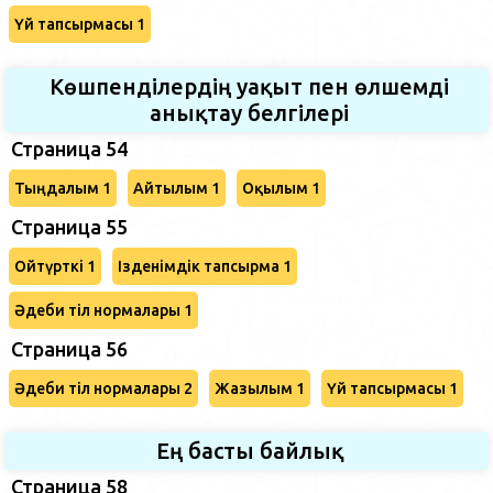
Үй тапсырмасы 1
Көшпенділердің уақыт пен өлшемді
анықтау белгілері
Страница 54
Тыңдалым 1
Айтылым 1
Оқылым 1
Страница 55
Ойтүрткі 1
Ізденімдік тапсырма 1
Әдеби тіл нормалары 1
Страница 56
Әдеби тіл нормалары 2
Жазылым 1
Үй тапсырмасы 1
Ең басты байлық
Страница 58