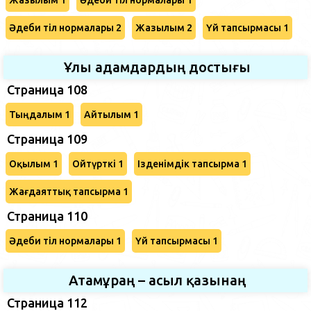
Әдеби тіл нормалары 2
Жазылым 2
Үй тапсырмасы 1
Ұлы адамдардың достығы
Страница 108
Тыңдалым 1
Айтылым 1
Страница 109
Оқылым 1
Ойтүрткі 1
Ізденімдік тапсырма 1
Жағдаяттық тапсырма 1
Страница 110
Әдеби тіл нормалары 1
Үй тапсырмасы 1
Атамұраң – асыл қазынаң
Страница 112