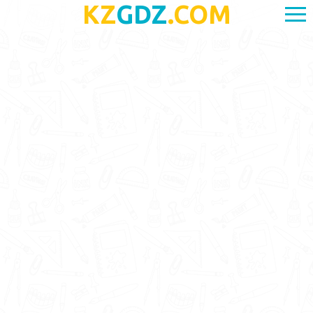
KZ
GDZ
.COM