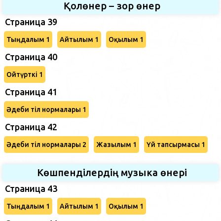
Қолөнер – зор өнер
Страница 39
Тыңдалым 1
Айтылым 1
Оқылым 1
Страница 40
Ойтүрткі 1
Страница 41
Әдеби тіл нормалары 1
Страница 42
Әдеби тіл нормалары 2
Жазылым 1
Үй тапсырмасы 1
Көшпенділердің музыка өнері
Страница 43
Тыңдалым 1
Айтылым 1
Оқылым 1