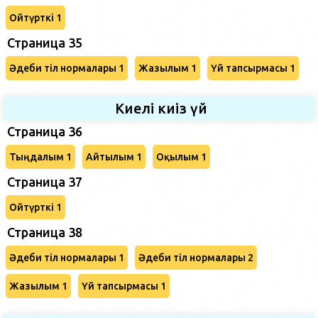
Ойтүрткі 1
Страница 35
Әдеби тіл нормалары 1
Жазылым 1
Үй тапсырмасы 1
Киелі киіз үй
Страница 36
Тыңдалым 1
Айтылым 1
Оқылым 1
Страница 37
Ойтүрткі 1
Страница 38
Әдеби тіл нормалары 1
Әдеби тіл нормалары 2
Жазылым 1
Үй тапсырмасы 1