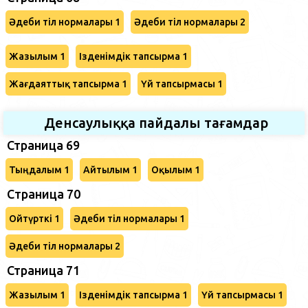
Әдеби тіл нормалары 1
Әдеби тіл нормалары 2
Жазылым 1
Ізденімдік тапсырма 1
Жағдаяттық тапсырма 1
Үй тапсырмасы 1
Денсаулыққа пайдалы тағамдар
Страница 69
Тыңдалым 1
Айтылым 1
Оқылым 1
Cтраница 70
Ойтүрткі 1
Әдеби тіл нормалары 1
Әдеби тіл нормалары 2
Страница 71
Жазылым 1
Ізденімдік тапсырма 1
Үй тапсырмасы 1