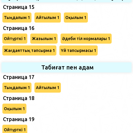
Страница 15
Тыңдалым 1
Айтылым 1
Оқылым 1
Страница 16
Ойтүрткі 1
Жазылым 1
Әдеби тіл нормалары 1
Жағдаяттық тапсырма 1
Үй тапсырмасы 1
Табиғат пен адам
Страница 17
Тыңдалым 1
Айтылым 1
Страница 18
Оқылым 1
Страница 19
Ойтүрткі 1