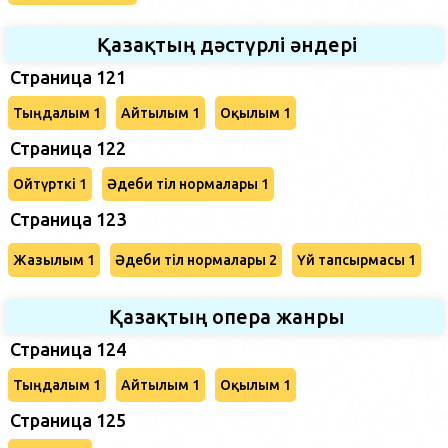
Қазақтың дәстүрлі әндері
Страница 121
Тыңдалым 1
Айтылым 1
Оқылым 1
Страница 122
Ойтүрткі 1
Әдеби тіл нормалары 1
Страница 123
Жазылым 1
Әдеби тіл нормалары 2
Үй тапсырмасы 1
Қазақтың опера жанры
Страница 124
Тыңдалым 1
Айтылым 1
Оқылым 1
Страница 125