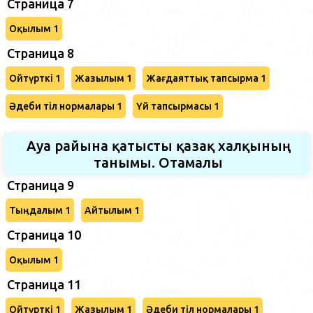
Страница 7
Оқылым 1
Страница 8
Ойтүрткі 1
Жазылым 1
Жағдаяттық тапсырма 1
Әдеби тіл нормалары 1
Үй тапсырмасы 1
Ауа райына қатысты қазақ халқының
танымы. Отамалы
Страница 9
Тыңдалым 1
Айтылым 1
Страница 10
Оқылым 1
Страница 11
Ойтүрткі 1
Жазылым 1
Әдеби тіл нормалары 1