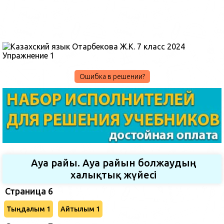
Ошибка в решении?
Ауа райы. Ауа райын болжаудың
халықтық жүйесі
Страница 6
Тыңдалым 1
Айтылым 1