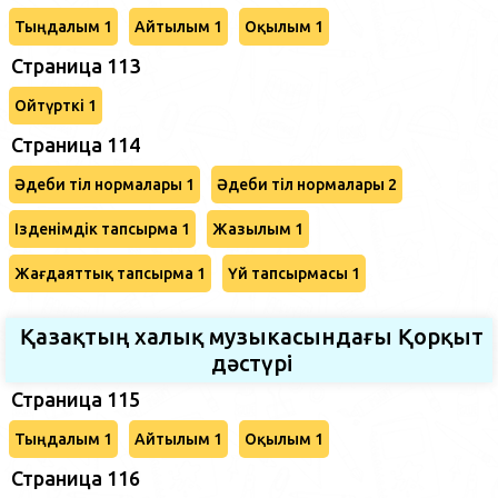
Тыңдалым 1
Айтылым 1
Оқылым 1
Страница 113
Ойтүрткі 1
Страница 114
Әдеби тіл нормалары 1
Әдеби тіл нормалары 2
Ізденімдік тапсырма 1
Жазылым 1
Жағдаяттық тапсырма 1
Үй тапсырмасы 1
Қазақтың халық музыкасындағы Қорқыт
дәстүрі
Страница 115
Тыңдалым 1
Айтылым 1
Оқылым 1
Страница 116