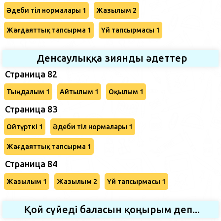
Әдеби тіл нормалары 1
Жазылым 2
Жағдаяттық тапсырма 1
Үй тапсырмасы 1
Денсаулыққа зиянды әдеттер
Страница 82
Тыңдалым 1
Айтылым 1
Оқылым 1
Страница 83
Ойтүрткі 1
Әдеби тіл нормалары 1
Жағдаяттық тапсырма 1
Страница 84
Жазылым 1
Жазылым 2
Үй тапсырмасы 1
Қой сүйеді баласын қоңырым деп...