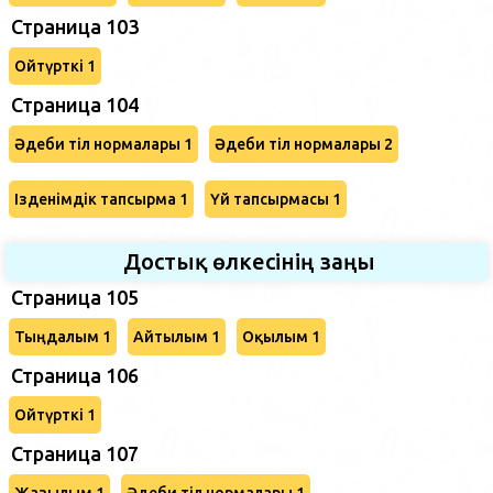
Страница 103
Ойтүрткі 1
Страница 104
Әдеби тіл нормалары 1
Әдеби тіл нормалары 2
Ізденімдік тапсырма 1
Үй тапсырмасы 1
Достық өлкесінің заңы
Страница 105
Тыңдалым 1
Айтылым 1
Оқылым 1
Страница 106
Ойтүрткі 1
Страница 107
Жазылым 1
Әдеби тіл нормалары 1