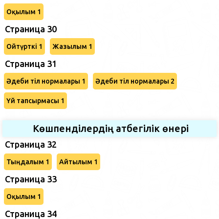
Оқылым 1
Страница 30
Ойтүрткі 1
Жазылым 1
Страница 31
Әдеби тіл нормалары 1
Әдеби тіл нормалары 2
Үй тапсырмасы 1
Көшпенділердің атбегілік өнері
Страница 32
Тыңдалым 1
Айтылым 1
Страница 33
Оқылым 1
Страница 34