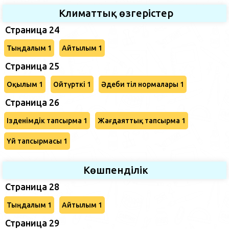
Климаттық өзгерістер
Страница 24
Тыңдалым 1
Айтылым 1
Страница 25
Оқылым 1
Ойтүрткі 1
Әдеби тіл нормалары 1
Страница 26
Ізденімдік тапсырма 1
Жағдаяттық тапсырма 1
Үй тапсырмасы 1
Көшпенділік
Страница 28
Тыңдалым 1
Айтылым 1
Страница 29