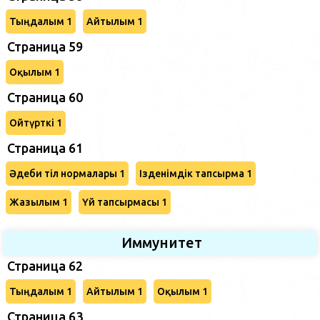
Тыңдалым 1
Айтылым 1
Страница 59
Оқылым 1
Страница 60
Ойтүрткі 1
Страница 61
Әдеби тіл нормалары 1
Ізденімдік тапсырма 1
Жазылым 1
Үй тапсырмасы 1
Иммунитет
Страница 62
Тыңдалым 1
Айтылым 1
Оқылым 1
Страница 63