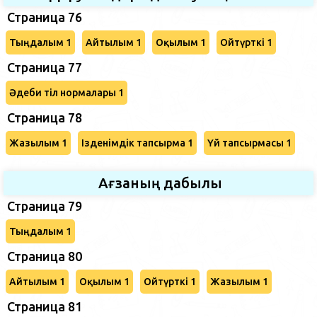
Страница 76
Тыңдалым 1
Айтылым 1
Оқылым 1
Ойтүрткі 1
Страница 77
Әдеби тіл нормалары 1
Страница 78
Жазылым 1
Ізденімдік тапсырма 1
Үй тапсырмасы 1
Ағзаның дабылы
Страница 79
Тыңдалым 1
Страница 80
Айтылым 1
Оқылым 1
Ойтүрткі 1
Жазылым 1
Страница 81