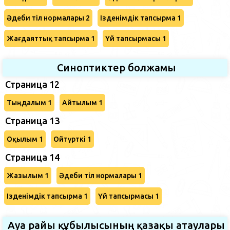
Әдеби тіл нормалары 2
Ізденімдік тапсырма 1
Жағдаяттық тапсырма 1
Үй тапсырмасы 1
Синоптиктер болжамы
Страница 12
Тыңдалым 1
Айтылым 1
Страница 13
Оқылым 1
Ойтүрткі 1
Страница 14
Жазылым 1
Әдеби тіл нормалары 1
Ізденімдік тапсырма 1
Үй тапсырмасы 1
Ауа райы құбылысының қазақы атаулары