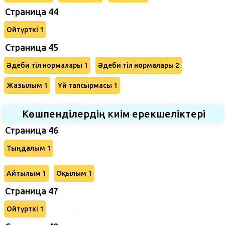
Страница 44
Ойтүрткі 1
Страница 45
Әдеби тіл нормалары 1
Әдеби тіл нормалары 2
Жазылым 1
Үй тапсырмасы 1
Көшпенділердің киім ерекшеліктері
Страница 46
Тыңдалым 1
Айтылым 1
Оқылым 1
Страница 47
Ойтүрткі 1