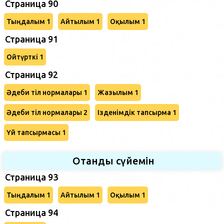
Страница 90
Тыңдалым 1
Айтылым 1
Оқылым 1
Страница 91
Ойтүрткі 1
Страница 92
Әдеби тіл нормалары 1
Жазылым 1
Әдеби тіл нормалары 2
Ізденімдік тапсырма 1
Үй тапсырмасы 1
Отанды сүйемін
Страница 93
Тыңдалым 1
Айтылым 1
Оқылым 1
Страница 94