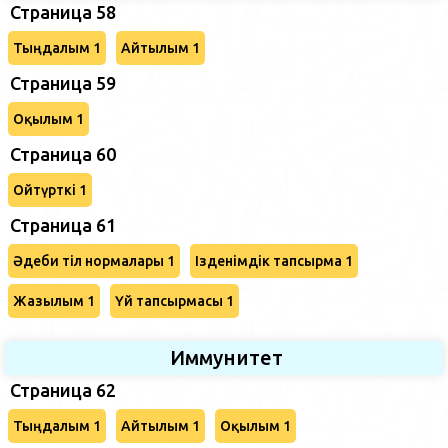
Страница 58
Тыңдалым 1
Айтылым 1
Страница 59
Оқылым 1
Страница 60
Ойтүрткі 1
Страница 61
Әдеби тіл нормалары 1
Ізденімдік тапсырма 1
Жазылым 1
Үй тапсырмасы 1
Иммунитет
Страница 62
Тыңдалым 1
Айтылым 1
Оқылым 1