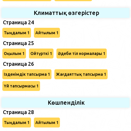
Климаттық өзгерістер
Страница 24
Тыңдалым 1
Айтылым 1
Страница 25
Оқылым 1
Ойтүрткі 1
Әдеби тіл нормалары 1
Страница 26
Ізденімдік тапсырма 1
Жағдаяттық тапсырма 1
Үй тапсырмасы 1
Көшпенділік
Страница 28
Тыңдалым 1
Айтылым 1