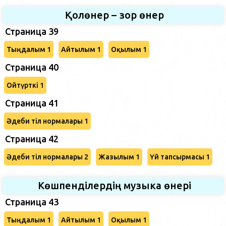
Қолөнер – зор өнер
Страница 39
Тыңдалым 1
Айтылым 1
Оқылым 1
Страница 40
Ойтүрткі 1
Страница 41
Әдеби тіл нормалары 1
Страница 42
Әдеби тіл нормалары 2
Жазылым 1
Үй тапсырмасы 1
Көшпенділердің музыка өнері
Страница 43
Тыңдалым 1
Айтылым 1
Оқылым 1