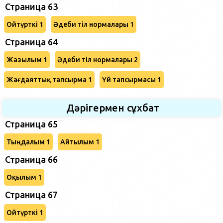
Страница 63
Ойтүрткі 1
Әдеби тіл нормалары 1
Страница 64
Жазылым 1
Әдеби тіл нормалары 2
Жағдаяттық тапсырма 1
Үй тапсырмасы 1
Дәрігермен сұхбат
Страница 65
Тыңдалым 1
Айтылым 1
Страница 66
Оқылым 1
Страница 67
Ойтүрткі 1