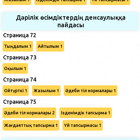
Дәрілік өсімдіктердің денсаулыққа
пайдасы
Страница 72
Тыңдалым 1
Айтылым 1
Страница 73
Оқылым 1
Страница 74
Ойтүрткі 1
Жазылым 1
Әдеби тіл нормалары 1
Страница 75
Әдеби тіл нормалары 2
Ізденімдік тапсырма 1
Жағдаяттық тапсырма 1
Үй тапсырмасы 1