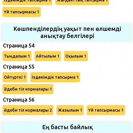
Үй тапсырмасы 1
Көшпенділердің уақыт пен өлшемді
анықтау белгілері
Страница 54
Тыңдалым 1
Айтылым 1
Оқылым 1
Страница 55
Ойтүрткі 1
Ізденімдік тапсырма 1
Әдеби тіл нормалары 1
Страница 56
Әдеби тіл нормалары 2
Жазылым 1
Үй тапсырмасы 1
Ең басты байлық