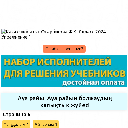
Ошибка в решении?
Ауа райы. Ауа райын болжаудың
халықтық жүйесі
Страница 6
Тыңдалым 1
Айтылым 1