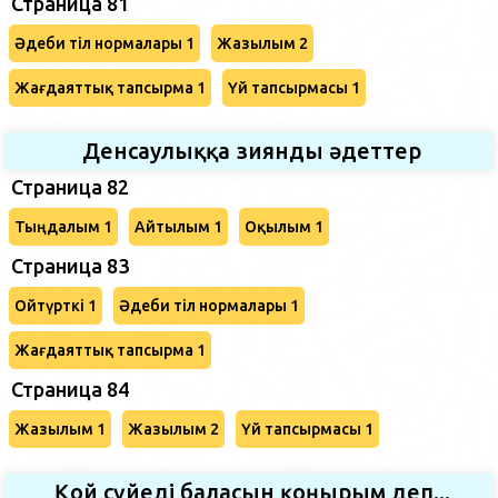
Страница 81
Әдеби тіл нормалары 1
Жазылым 2
Жағдаяттық тапсырма 1
Үй тапсырмасы 1
Денсаулыққа зиянды әдеттер
Страница 82
Тыңдалым 1
Айтылым 1
Оқылым 1
Страница 83
Ойтүрткі 1
Әдеби тіл нормалары 1
Жағдаяттық тапсырма 1
Страница 84
Жазылым 1
Жазылым 2
Үй тапсырмасы 1
Қой сүйеді баласын қоңырым деп...