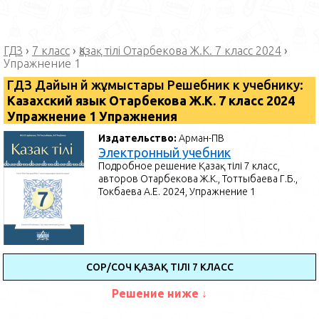
ГДЗ
›
7 класс
›
Қазақ тілі Отарбекова Ж.К. 7 класс 2024
›
Упражнение 1
ГДЗ Дайын үй жұмыстары Решебник к учебнику:
Казахский язык Отарбекова Ж.К. 7 класс 2024
Упражнение 1 Упражнения
Издательство:
Арман-ПВ
Электронный учебник
Подробное решение Қазақ тілі 7 класс,
авторов Отарбекова Ж.К., Тоттыбаева Г.Б.,
Токбаева А.Е. 2024, Упражнение 1
СОР/СОЧ ҚАЗАҚ ТІЛІ 7 КЛАСС
Решение ниже ↓