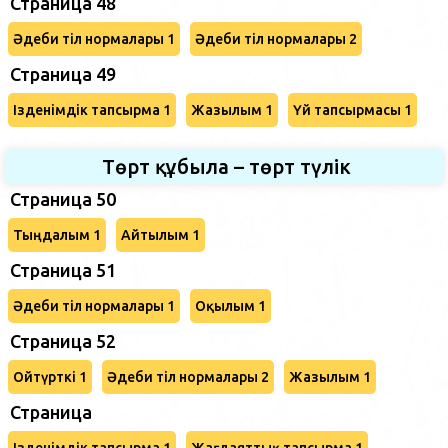
Страница 48
Әдеби тіл нормалары 1
Әдеби тіл нормалары 2
Страница 49
Ізденімдік тапсырма 1
Жазылым 1
Үй тапсырмасы 1
Төрт құбыла – төрт түлік
Страница 50
Тыңдалым 1
Айтылым 1
Страница 51
Әдеби тіл нормалары 1
Оқылым 1
Страница 52
Ойтүрткі 1
Әдеби тіл нормалары 2
Жазылым 1
Страница
Ізденімдік тапсырма 1
Жағдаяттық тапсырма 1