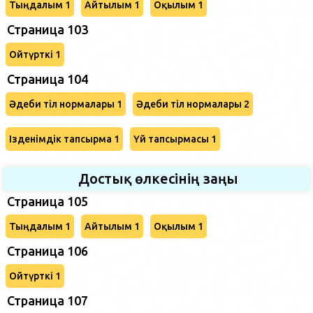
Тыңдалым 1
Айтылым 1
Оқылым 1
Страница 103
Ойтүрткі 1
Страница 104
Әдеби тіл нормалары 1
Әдеби тіл нормалары 2
Ізденімдік тапсырма 1
Үй тапсырмасы 1
Достық өлкесінің заңы
Страница 105
Тыңдалым 1
Айтылым 1
Оқылым 1
Страница 106
Ойтүрткі 1
Страница 107