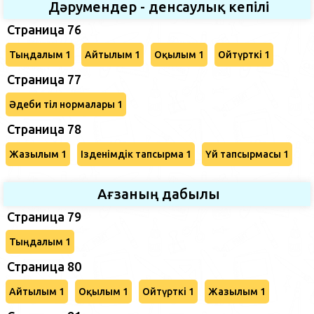
Дәрумендер - денсаулық кепілі
Страница 76
Тыңдалым 1
Айтылым 1
Оқылым 1
Ойтүрткі 1
Страница 77
Әдеби тіл нормалары 1
Страница 78
Жазылым 1
Ізденімдік тапсырма 1
Үй тапсырмасы 1
Ағзаның дабылы
Страница 79
Тыңдалым 1
Страница 80
Айтылым 1
Оқылым 1
Ойтүрткі 1
Жазылым 1