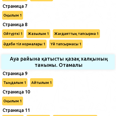
Страница 7
Оқылым 1
Страница 8
Ойтүрткі 1
Жазылым 1
Жағдаяттық тапсырма 1
Әдеби тіл нормалары 1
Үй тапсырмасы 1
Ауа райына қатысты қазақ халқының
танымы. Отамалы
Страница 9
Тыңдалым 1
Айтылым 1
Страница 10
Оқылым 1
Страница 11