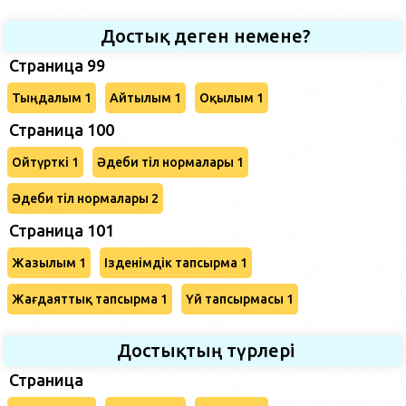
Достық деген немене?
Страница 99
Тыңдалым 1
Айтылым 1
Оқылым 1
Страница 100
Ойтүрткі 1
Әдеби тіл нормалары 1
Әдеби тіл нормалары 2
Страница 101
Жазылым 1
Ізденімдік тапсырма 1
Жағдаяттық тапсырма 1
Үй тапсырмасы 1
Достықтың түрлері
Страница