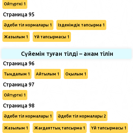
Ойтүрткі 1
Страница 95
Әдеби тіл нормалары 1
Ізденімдік тапсырма 1
Жазылым 1
Үй тапсырмасы 1
Сүйемін туған тілді – анам тілін
Страница 96
Тыңдалым 1
Айтылым 1
Оқылым 1
Страница 97
Ойтүрткі 1
Страница 98
Әдеби тіл нормалары 1
Әдеби тіл нормалары 2
Жазылым 1
Жағдаяттық тапсырма 1
Үй тапсырмасы 1