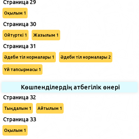
Страница 29
Оқылым 1
Страница 30
Ойтүрткі 1
Жазылым 1
Страница 31
Әдеби тіл нормалары 1
Әдеби тіл нормалары 2
Үй тапсырмасы 1
Көшпенділердің атбегілік өнері
Страница 32
Тыңдалым 1
Айтылым 1
Страница 33
Оқылым 1