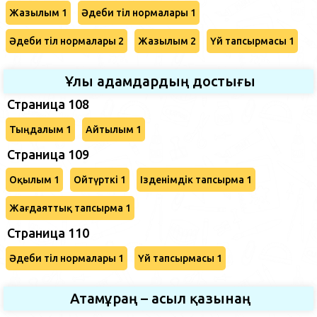
Жазылым 1
Әдеби тіл нормалары 1
Әдеби тіл нормалары 2
Жазылым 2
Үй тапсырмасы 1
Ұлы адамдардың достығы
Страница 108
Тыңдалым 1
Айтылым 1
Страница 109
Оқылым 1
Ойтүрткі 1
Ізденімдік тапсырма 1
Жағдаяттық тапсырма 1
Страница 110
Әдеби тіл нормалары 1
Үй тапсырмасы 1
Атамұраң – асыл қазынаң