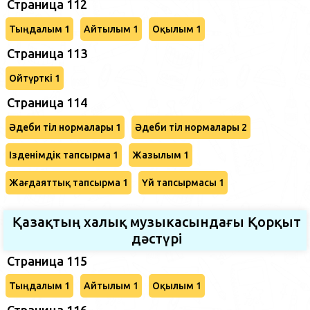
Страница 112
Тыңдалым 1
Айтылым 1
Оқылым 1
Страница 113
Ойтүрткі 1
Страница 114
Әдеби тіл нормалары 1
Әдеби тіл нормалары 2
Ізденімдік тапсырма 1
Жазылым 1
Жағдаяттық тапсырма 1
Үй тапсырмасы 1
Қазақтың халық музыкасындағы Қорқыт
дәстүрі
Страница 115
Тыңдалым 1
Айтылым 1
Оқылым 1
Страница 116