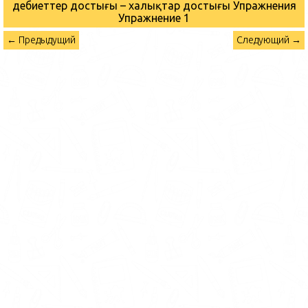
Әдебиеттер достығы – халықтар достығы Упражнения
Упражнение 1
← Предыдущий
Следующий →