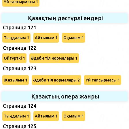
Үй тапсырмасы 1
Қазақтың дәстүрлі әндері
Страница 121
Тыңдалым 1
Айтылым 1
Оқылым 1
Страница 122
Ойтүрткі 1
Әдеби тіл нормалары 1
Страница 123
Жазылым 1
Әдеби тіл нормалары 2
Үй тапсырмасы 1
Қазақтың опера жанры
Страница 124
Тыңдалым 1
Айтылым 1
Оқылым 1
Страница 125