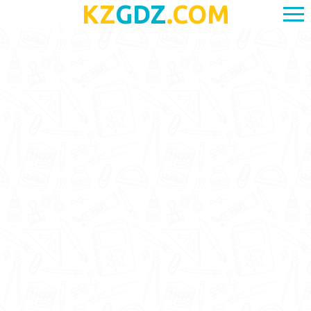
KZ
GDZ
.COM