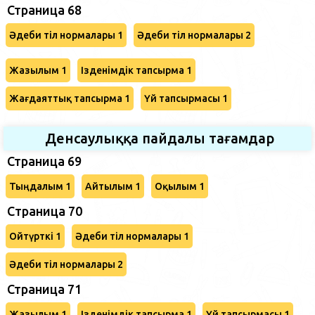
Страница 68
Әдеби тіл нормалары 1
Әдеби тіл нормалары 2
Жазылым 1
Ізденімдік тапсырма 1
Жағдаяттық тапсырма 1
Үй тапсырмасы 1
Денсаулыққа пайдалы тағамдар
Страница 69
Тыңдалым 1
Айтылым 1
Оқылым 1
Cтраница 70
Ойтүрткі 1
Әдеби тіл нормалары 1
Әдеби тіл нормалары 2
Страница 71
Жазылым 1
Ізденімдік тапсырма 1
Үй тапсырмасы 1