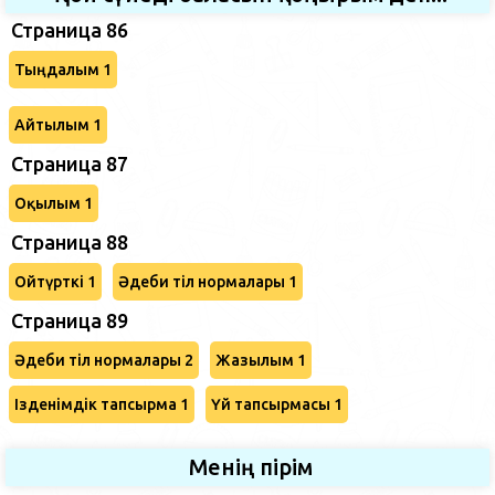
Страница 86
Тыңдалым 1
Айтылым 1
Страница 87
Оқылым 1
Страница 88
Ойтүрткі 1
Әдеби тіл нормалары 1
Страница 89
Әдеби тіл нормалары 2
Жазылым 1
Ізденімдік тапсырма 1
Үй тапсырмасы 1
Менің пірім