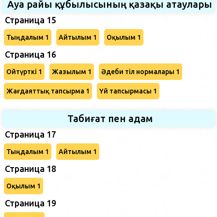
Ауа райы құбылысының қазақы атаулары
Страница 15
Тыңдалым 1
Айтылым 1
Оқылым 1
Страница 16
Ойтүрткі 1
Жазылым 1
Әдеби тіл нормалары 1
Жағдаяттық тапсырма 1
Үй тапсырмасы 1
Табиғат пен адам
Страница 17
Тыңдалым 1
Айтылым 1
Страница 18
Оқылым 1
Страница 19