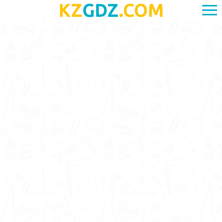
KZ
GDZ
.COM