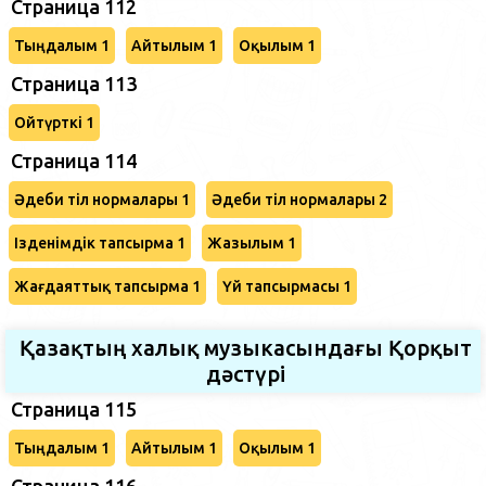
Страница 112
Тыңдалым 1
Айтылым 1
Оқылым 1
Страница 113
Ойтүрткі 1
Страница 114
Әдеби тіл нормалары 1
Әдеби тіл нормалары 2
Ізденімдік тапсырма 1
Жазылым 1
Жағдаяттық тапсырма 1
Үй тапсырмасы 1
Қазақтың халық музыкасындағы Қорқыт
дәстүрі
Страница 115
Тыңдалым 1
Айтылым 1
Оқылым 1
Страница 116