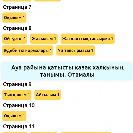
Страница 7
Оқылым 1
Страница 8
Ойтүрткі 1
Жазылым 1
Жағдаяттық тапсырма 1
Әдеби тіл нормалары 1
Үй тапсырмасы 1
Ауа райына қатысты қазақ халқының
танымы. Отамалы
Страница 9
Тыңдалым 1
Айтылым 1
Страница 10
Оқылым 1
Страница 11