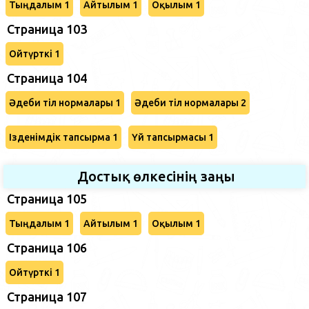
Тыңдалым 1
Айтылым 1
Оқылым 1
Страница 103
Ойтүрткі 1
Страница 104
Әдеби тіл нормалары 1
Әдеби тіл нормалары 2
Ізденімдік тапсырма 1
Үй тапсырмасы 1
Достық өлкесінің заңы
Страница 105
Тыңдалым 1
Айтылым 1
Оқылым 1
Страница 106
Ойтүрткі 1
Страница 107