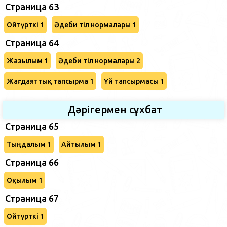
Страница 63
Ойтүрткі 1
Әдеби тіл нормалары 1
Страница 64
Жазылым 1
Әдеби тіл нормалары 2
Жағдаяттық тапсырма 1
Үй тапсырмасы 1
Дәрігермен сұхбат
Страница 65
Тыңдалым 1
Айтылым 1
Страница 66
Оқылым 1
Страница 67
Ойтүрткі 1