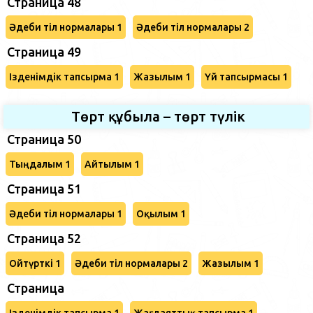
Страница 48
Әдеби тіл нормалары 1
Әдеби тіл нормалары 2
Страница 49
Ізденімдік тапсырма 1
Жазылым 1
Үй тапсырмасы 1
Төрт құбыла – төрт түлік
Страница 50
Тыңдалым 1
Айтылым 1
Страница 51
Әдеби тіл нормалары 1
Оқылым 1
Страница 52
Ойтүрткі 1
Әдеби тіл нормалары 2
Жазылым 1
Страница
Ізденімдік тапсырма 1
Жағдаяттық тапсырма 1