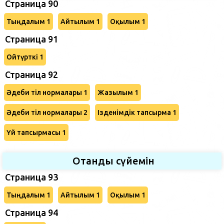
Страница 90
Тыңдалым 1
Айтылым 1
Оқылым 1
Страница 91
Ойтүрткі 1
Страница 92
Әдеби тіл нормалары 1
Жазылым 1
Әдеби тіл нормалары 2
Ізденімдік тапсырма 1
Үй тапсырмасы 1
Отанды сүйемін
Страница 93
Тыңдалым 1
Айтылым 1
Оқылым 1
Страница 94