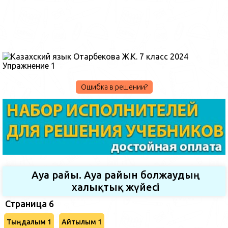
Ошибка в решении?
Ауа райы. Ауа райын болжаудың
халықтық жүйесі
Страница 6
Тыңдалым 1
Айтылым 1