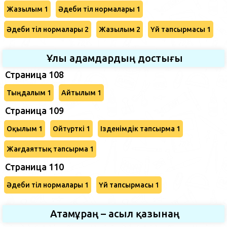
Жазылым 1
Әдеби тіл нормалары 1
Әдеби тіл нормалары 2
Жазылым 2
Үй тапсырмасы 1
Ұлы адамдардың достығы
Страница 108
Тыңдалым 1
Айтылым 1
Страница 109
Оқылым 1
Ойтүрткі 1
Ізденімдік тапсырма 1
Жағдаяттық тапсырма 1
Страница 110
Әдеби тіл нормалары 1
Үй тапсырмасы 1
Атамұраң – асыл қазынаң