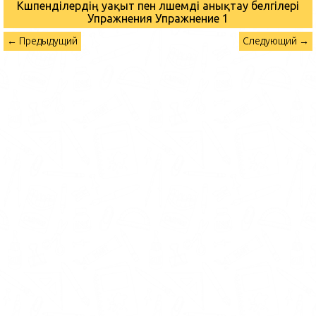
Көшпенділердің уақыт пен өлшемді анықтау белгілері
Упражнения
Упражнение 1
← Предыдущий
Следующий →