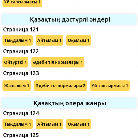
Үй тапсырмасы 1
Қазақтың дәстүрлі әндері
Страница 121
Тыңдалым 1
Айтылым 1
Оқылым 1
Страница 122
Ойтүрткі 1
Әдеби тіл нормалары 1
Страница 123
Жазылым 1
Әдеби тіл нормалары 2
Үй тапсырмасы 1
Қазақтың опера жанры
Страница 124
Тыңдалым 1
Айтылым 1
Оқылым 1
Страница 125