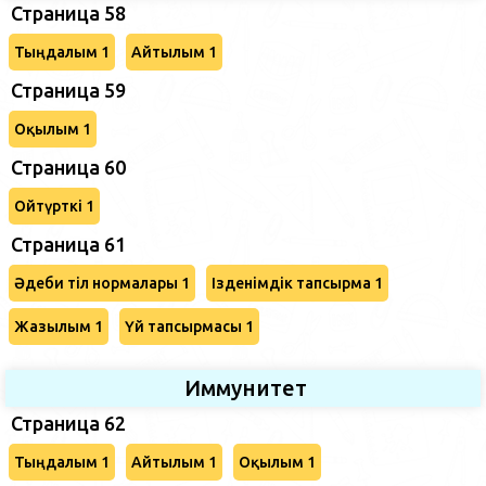
Страница 58
Тыңдалым 1
Айтылым 1
Страница 59
Оқылым 1
Страница 60
Ойтүрткі 1
Страница 61
Әдеби тіл нормалары 1
Ізденімдік тапсырма 1
Жазылым 1
Үй тапсырмасы 1
Иммунитет
Страница 62
Тыңдалым 1
Айтылым 1
Оқылым 1