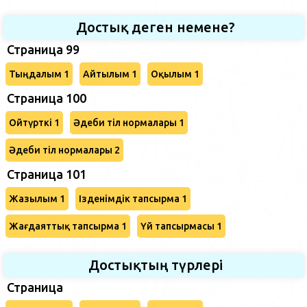
Достық деген немене?
Страница 99
Тыңдалым 1
Айтылым 1
Оқылым 1
Страница 100
Ойтүрткі 1
Әдеби тіл нормалары 1
Әдеби тіл нормалары 2
Страница 101
Жазылым 1
Ізденімдік тапсырма 1
Жағдаяттық тапсырма 1
Үй тапсырмасы 1
Достықтың түрлері
Страница