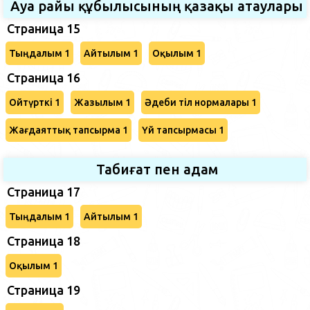
Ауа райы құбылысының қазақы атаулары
Страница 15
Тыңдалым 1
Айтылым 1
Оқылым 1
Страница 16
Ойтүрткі 1
Жазылым 1
Әдеби тіл нормалары 1
Жағдаяттық тапсырма 1
Үй тапсырмасы 1
Табиғат пен адам
Страница 17
Тыңдалым 1
Айтылым 1
Страница 18
Оқылым 1
Страница 19