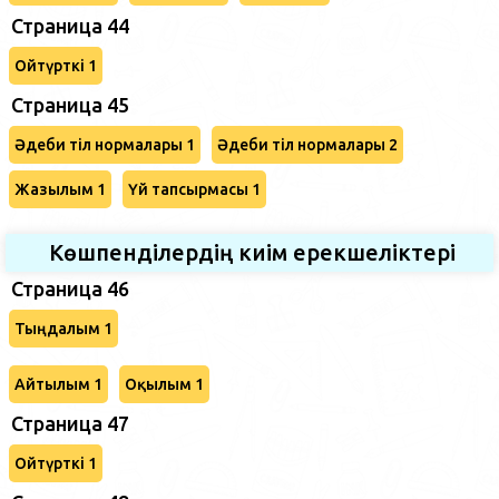
Страница 44
Ойтүрткі 1
Страница 45
Әдеби тіл нормалары 1
Әдеби тіл нормалары 2
Жазылым 1
Үй тапсырмасы 1
Көшпенділердің киім ерекшеліктері
Страница 46
Тыңдалым 1
Айтылым 1
Оқылым 1
Страница 47
Ойтүрткі 1