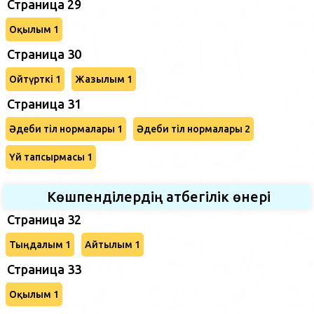
Страница 29
Оқылым 1
Страница 30
Ойтүрткі 1
Жазылым 1
Страница 31
Әдеби тіл нормалары 1
Әдеби тіл нормалары 2
Үй тапсырмасы 1
Көшпенділердің атбегілік өнері
Страница 32
Тыңдалым 1
Айтылым 1
Страница 33
Оқылым 1