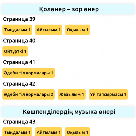
Қолөнер – зор өнер
Страница 39
Тыңдалым 1
Айтылым 1
Оқылым 1
Страница 40
Ойтүрткі 1
Страница 41
Әдеби тіл нормалары 1
Страница 42
Әдеби тіл нормалары 2
Жазылым 1
Үй тапсырмасы 1
Көшпенділердің музыка өнері
Страница 43
Тыңдалым 1
Айтылым 1
Оқылым 1