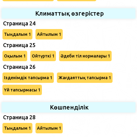
Климаттық өзгерістер
Страница 24
Тыңдалым 1
Айтылым 1
Страница 25
Оқылым 1
Ойтүрткі 1
Әдеби тіл нормалары 1
Страница 26
Ізденімдік тапсырма 1
Жағдаяттық тапсырма 1
Үй тапсырмасы 1
Көшпенділік
Страница 28
Тыңдалым 1
Айтылым 1