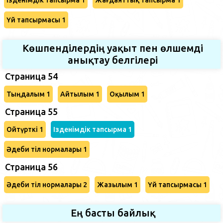
Үй тапсырмасы 1
Көшпенділердің уақыт пен өлшемді
анықтау белгілері
Страница 54
Тыңдалым 1
Айтылым 1
Оқылым 1
Страница 55
Ойтүрткі 1
Ізденімдік тапсырма 1
Әдеби тіл нормалары 1
Страница 56
Әдеби тіл нормалары 2
Жазылым 1
Үй тапсырмасы 1
Ең басты байлық