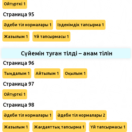
Ойтүрткі 1
Страница 95
Әдеби тіл нормалары 1
Ізденімдік тапсырма 1
Жазылым 1
Үй тапсырмасы 1
Сүйемін туған тілді – анам тілін
Страница 96
Тыңдалым 1
Айтылым 1
Оқылым 1
Страница 97
Ойтүрткі 1
Страница 98
Әдеби тіл нормалары 1
Әдеби тіл нормалары 2
Жазылым 1
Жағдаяттық тапсырма 1
Үй тапсырмасы 1