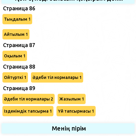
Страница 86
Тыңдалым 1
Айтылым 1
Страница 87
Оқылым 1
Страница 88
Ойтүрткі 1
Әдеби тіл нормалары 1
Страница 89
Әдеби тіл нормалары 2
Жазылым 1
Ізденімдік тапсырма 1
Үй тапсырмасы 1
Менің пірім