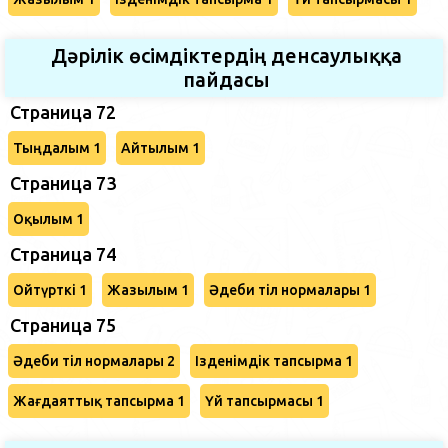
Дәрілік өсімдіктердің денсаулыққа
пайдасы
Страница 72
Тыңдалым 1
Айтылым 1
Страница 73
Оқылым 1
Страница 74
Ойтүрткі 1
Жазылым 1
Әдеби тіл нормалары 1
Страница 75
Әдеби тіл нормалары 2
Ізденімдік тапсырма 1
Жағдаяттық тапсырма 1
Үй тапсырмасы 1