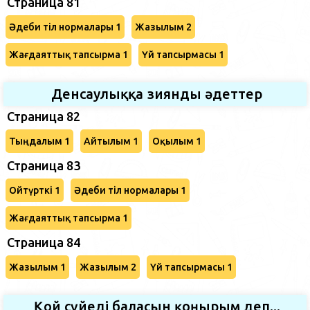
Страница 81
Әдеби тіл нормалары 1
Жазылым 2
Жағдаяттық тапсырма 1
Үй тапсырмасы 1
Денсаулыққа зиянды әдеттер
Страница 82
Тыңдалым 1
Айтылым 1
Оқылым 1
Страница 83
Ойтүрткі 1
Әдеби тіл нормалары 1
Жағдаяттық тапсырма 1
Страница 84
Жазылым 1
Жазылым 2
Үй тапсырмасы 1
Қой сүйеді баласын қоңырым деп...