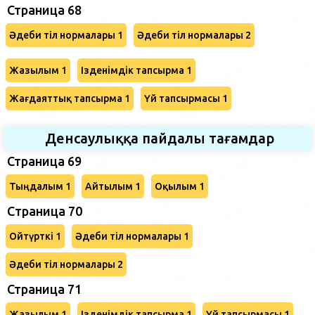
Страница 68
Әдеби тіл нормалары 1
Әдеби тіл нормалары 2
Жазылым 1
Ізденімдік тапсырма 1
Жағдаяттық тапсырма 1
Үй тапсырмасы 1
Денсаулыққа пайдалы тағамдар
Страница 69
Тыңдалым 1
Айтылым 1
Оқылым 1
Cтраница 70
Ойтүрткі 1
Әдеби тіл нормалары 1
Әдеби тіл нормалары 2
Страница 71
Жазылым 1
Ізденімдік тапсырма 1
Үй тапсырмасы 1