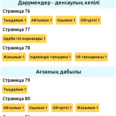
Дәрумендер - денсаулық кепілі
Страница 76
Тыңдалым 1
Айтылым 1
Оқылым 1
Ойтүрткі 1
Страница 77
Әдеби тіл нормалары 1
Страница 78
Жазылым 1
Ізденімдік тапсырма 1
Үй тапсырмасы 1
Ағзаның дабылы
Страница 79
Тыңдалым 1
Страница 80
Айтылым 1
Оқылым 1
Ойтүрткі 1
Жазылым 1