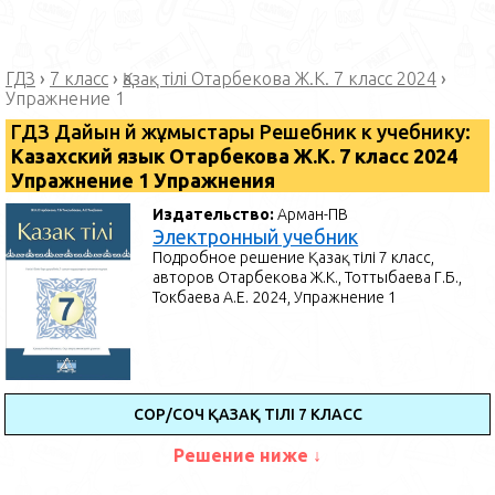
ГДЗ
›
7 класс
›
Қазақ тілі Отарбекова Ж.К. 7 класс 2024
›
Упражнение 1
ГДЗ Дайын үй жұмыстары Решебник к учебнику:
Казахский язык Отарбекова Ж.К. 7 класс 2024
Упражнение 1 Упражнения
Издательство:
Арман-ПВ
Электронный учебник
Подробное решение Қазақ тілі 7 класс,
авторов Отарбекова Ж.К., Тоттыбаева Г.Б.,
Токбаева А.Е. 2024, Упражнение 1
СОР/СОЧ ҚАЗАҚ ТІЛІ 7 КЛАСС
Решение ниже ↓