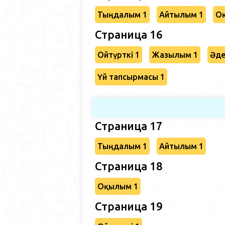
Тыңдалым 1
Айтылым 1
О
Страница 16
Ойтүрткі 1
Жазылым 1
Әде
Үй тапсырмасы 1
Страница 17
Тыңдалым 1
Айтылым 1
Страница 18
Оқылым 1
Страница 19