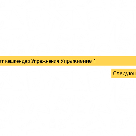
Упражнение 1
 от кешкендер Упражнения
Следую