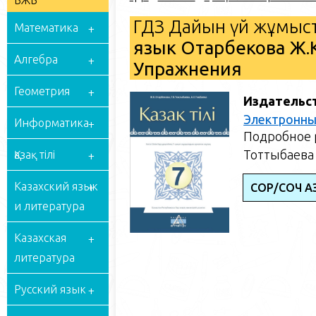
БЖБ
ГДЗ Дайын үй жұмыст
Математика
язык Отарбекова Ж.К
Алгебра
Упражнения
Геометрия
Издательс
Электронны
Информатика
Подробное р
Тоттыбаева 
Қазақ тілі
Казахский язык
СОР/СОЧ ҚАЗ
и литература
Казахская
литература
Русский язык