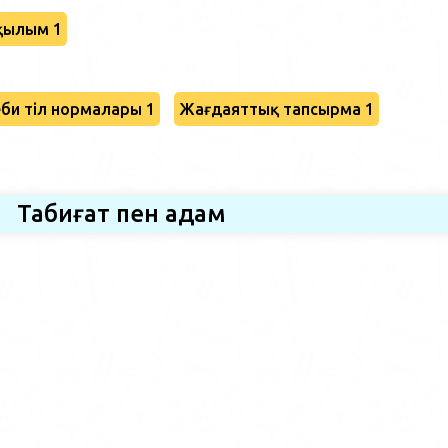
қылым 1
би тіл нормалары 1
Жағдаяттық тапсырма 1
Табиғат пен адам