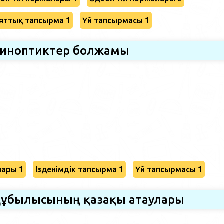
яттық тапсырма 1
Үй тапсырмасы 1
иноптиктер болжамы
лары 1
Ізденімдік тапсырма 1
Үй тапсырмасы 1
құбылысының қазақы атаулары