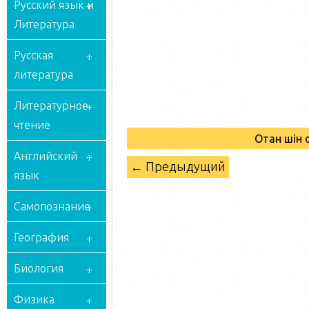
Русский язык и
Литература
Русская
литература
Литературное
чтение
Отан үшін
Английский
← Предыдущий
язык
Самопознание
География
Биология
Физика