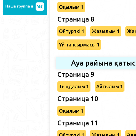
Оқылым 1
Страница 8
Ойтүрткі 1
Жазылым 1
Жағ
Үй тапсырмасы 1
Ауа райына қаты
Страница 9
Тыңдалым 1
Айтылым 1
Страница 10
Оқылым 1
Страница 11
Ойтүрткі 1
Жазылым 1
Әде