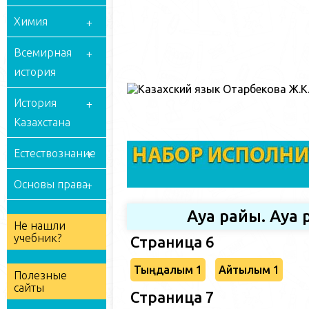
Химия
Всемирная
история
История
Казахстана
Естествознание
Основы права
Ауа райы. Ауа
Не нашли
учебник?
Страница 6
Тыңдалым 1
Айтылым 1
Полезные
сайты
Страница 7