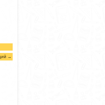
щий →