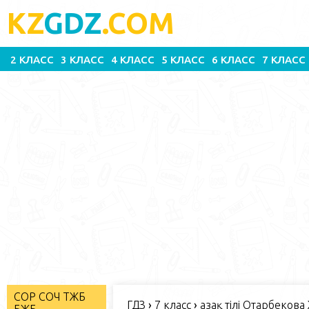
KZ
GDZ
.COM
2 КЛАСС
3 КЛАСС
4 КЛАСС
5 КЛАСС
6 КЛАСС
7 КЛАСС
СОР СОЧ ТЖБ
ГДЗ
›
7 класс
›
Қазақ тілі Отарбекова