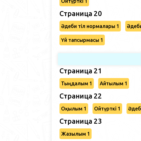
Ойтүрткі 1
Страница 20
Әдеби тіл нормалары 1
Әдеби
Үй тапсырмасы 1
Страница 21
Тыңдалым 1
Айтылым 1
Страница 22
Оқылым 1
Ойтүрткі 1
Әдеб
Страница 23
Жазылым 1