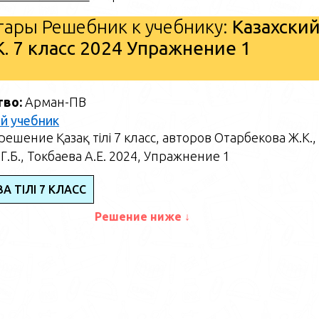
ары Решебник к учебнику:
Казахски
. 7 класс 2024 Упражнение 1
тво:
Арман-ПВ
й учебник
ешение Қазақ тілі 7 класс, авторов Отарбекова Ж.К.,
Г.Б., Токбаева А.Е. 2024, Упражнение 1
АҚ ТІЛІ 7 КЛАСС
Решение ниже ↓