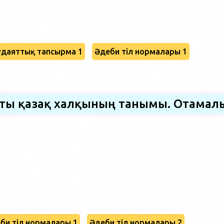
даяттық тапсырма 1
Әдеби тіл нормалары 1
сты қазақ халқының танымы. Отамал
би тіл нормалары 1
Әдеби тіл нормалары 2