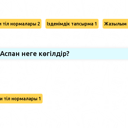
 тіл нормалары 2
Ізденімдік тапсырма 1
Жазылым 
Аспан неге көгілдір?
и тіл нормалары 1