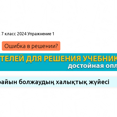
Ошибка в решении?
 райын болжаудың халықтық жүйесі