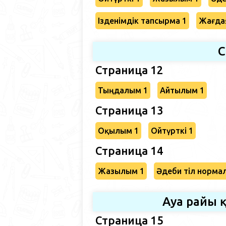
Ізденімдік тапсырма 1
Жағда
С
Страница 12
Тыңдалым 1
Айтылым 1
Страница 13
Оқылым 1
Ойтүрткі 1
Страница 14
Жазылым 1
Әдеби тіл норма
Ауа райы 
Страница 15