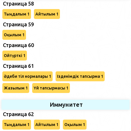
Страница 58
Тыңдалым 1
Айтылым 1
Страница 59
Оқылым 1
Страница 60
Ойтүрткі 1
Страница 61
Әдеби тіл нормалары 1
Ізденімдік тапсырма 1
Жазылым 1
Үй тапсырмасы 1
Иммунитет
Страница 62
Тыңдалым 1
Айтылым 1
Оқылым 1