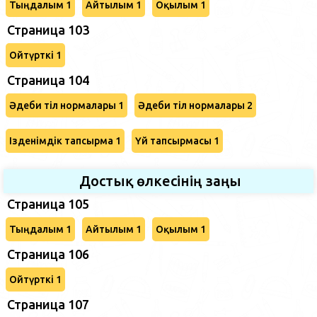
Тыңдалым 1
Айтылым 1
Оқылым 1
Страница 103
Ойтүрткі 1
Страница 104
Әдеби тіл нормалары 1
Әдеби тіл нормалары 2
Ізденімдік тапсырма 1
Үй тапсырмасы 1
Достық өлкесінің заңы
Страница 105
Тыңдалым 1
Айтылым 1
Оқылым 1
Страница 106
Ойтүрткі 1
Страница 107