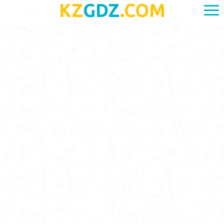
KZ
GDZ
.COM