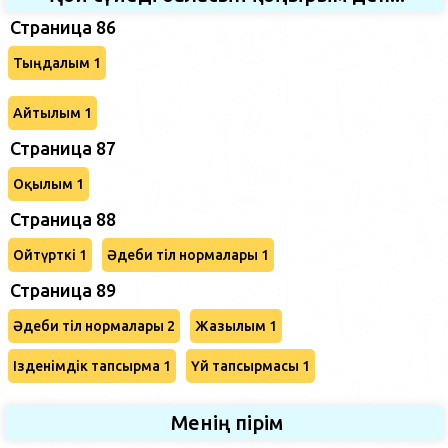
Страница 86
Тыңдалым 1
Айтылым 1
Страница 87
Оқылым 1
Страница 88
Ойтүрткі 1
Әдеби тіл нормалары 1
Страница 89
Әдеби тіл нормалары 2
Жазылым 1
Ізденімдік тапсырма 1
Үй тапсырмасы 1
Менің пірім