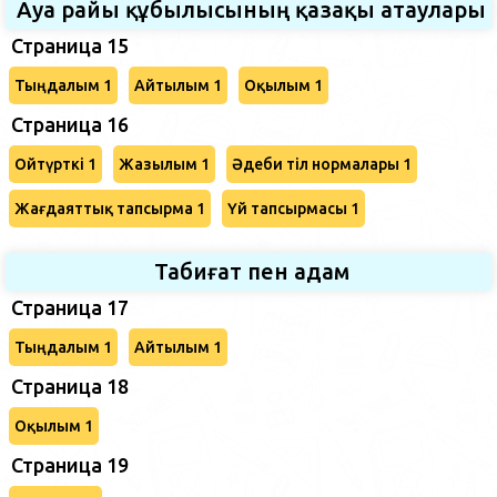
Ауа райы құбылысының қазақы атаулары
Страница 15
Тыңдалым 1
Айтылым 1
Оқылым 1
Страница 16
Ойтүрткі 1
Жазылым 1
Әдеби тіл нормалары 1
Жағдаяттық тапсырма 1
Үй тапсырмасы 1
Табиғат пен адам
Страница 17
Тыңдалым 1
Айтылым 1
Страница 18
Оқылым 1
Страница 19