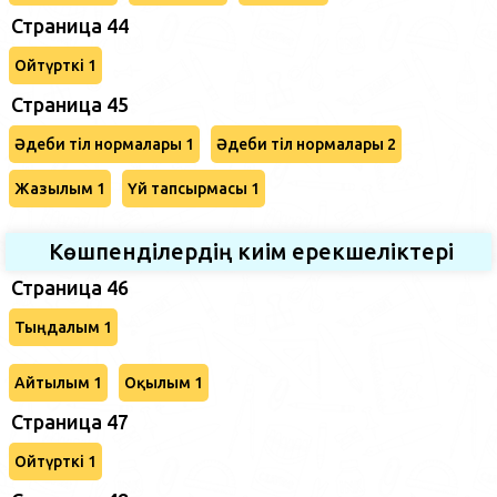
Страница 44
Ойтүрткі 1
Страница 45
Әдеби тіл нормалары 1
Әдеби тіл нормалары 2
Жазылым 1
Үй тапсырмасы 1
Көшпенділердің киім ерекшеліктері
Страница 46
Тыңдалым 1
Айтылым 1
Оқылым 1
Страница 47
Ойтүрткі 1