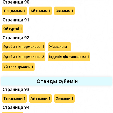
Страница 90
Тыңдалым 1
Айтылым 1
Оқылым 1
Страница 91
Ойтүрткі 1
Страница 92
Әдеби тіл нормалары 1
Жазылым 1
Әдеби тіл нормалары 2
Ізденімдік тапсырма 1
Үй тапсырмасы 1
Отанды сүйемін
Страница 93
Тыңдалым 1
Айтылым 1
Оқылым 1
Страница 94