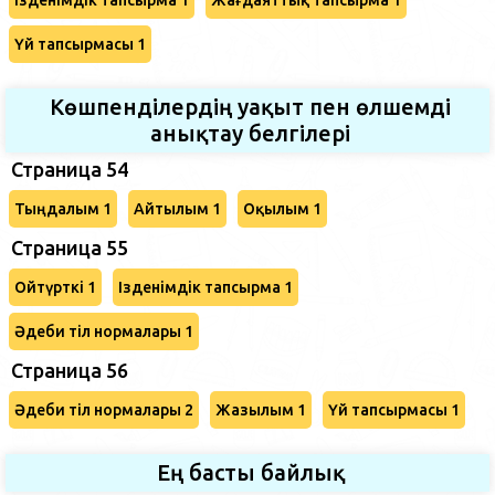
Үй тапсырмасы 1
Көшпенділердің уақыт пен өлшемді
анықтау белгілері
Страница 54
Тыңдалым 1
Айтылым 1
Оқылым 1
Страница 55
Ойтүрткі 1
Ізденімдік тапсырма 1
Әдеби тіл нормалары 1
Страница 56
Әдеби тіл нормалары 2
Жазылым 1
Үй тапсырмасы 1
Ең басты байлық