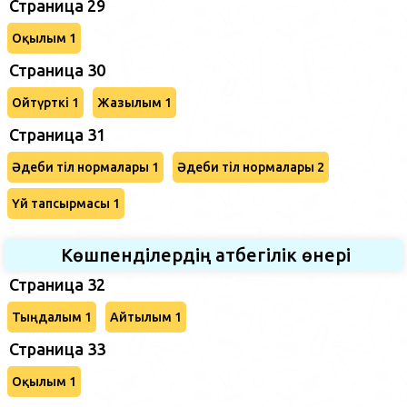
Страница 29
Оқылым 1
Страница 30
Ойтүрткі 1
Жазылым 1
Страница 31
Әдеби тіл нормалары 1
Әдеби тіл нормалары 2
Үй тапсырмасы 1
Көшпенділердің атбегілік өнері
Страница 32
Тыңдалым 1
Айтылым 1
Страница 33
Оқылым 1