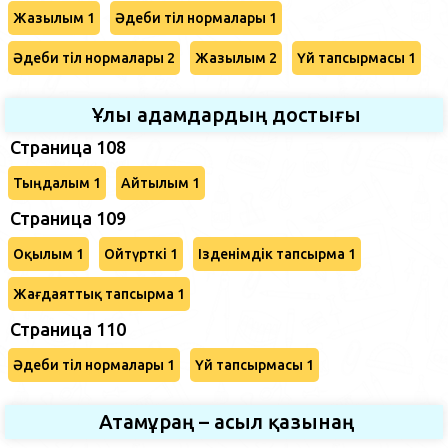
Жазылым 1
Әдеби тіл нормалары 1
Әдеби тіл нормалары 2
Жазылым 2
Үй тапсырмасы 1
Ұлы адамдардың достығы
Страница 108
Тыңдалым 1
Айтылым 1
Страница 109
Оқылым 1
Ойтүрткі 1
Ізденімдік тапсырма 1
Жағдаяттық тапсырма 1
Страница 110
Әдеби тіл нормалары 1
Үй тапсырмасы 1
Атамұраң – асыл қазынаң