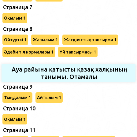
Страница 7
Оқылым 1
Страница 8
Ойтүрткі 1
Жазылым 1
Жағдаяттық тапсырма 1
Әдеби тіл нормалары 1
Үй тапсырмасы 1
Ауа райына қатысты қазақ халқының
танымы. Отамалы
Страница 9
Тыңдалым 1
Айтылым 1
Страница 10
Оқылым 1
Страница 11