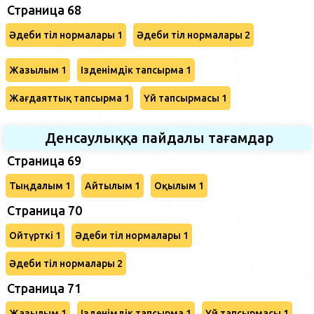
Страница 68
Әдеби тіл нормалары 1
Әдеби тіл нормалары 2
Жазылым 1
Ізденімдік тапсырма 1
Жағдаяттық тапсырма 1
Үй тапсырмасы 1
Денсаулыққа пайдалы тағамдар
Страница 69
Тыңдалым 1
Айтылым 1
Оқылым 1
Cтраница 70
Ойтүрткі 1
Әдеби тіл нормалары 1
Әдеби тіл нормалары 2
Страница 71
Жазылым 1
Ізденімдік тапсырма 1
Үй тапсырмасы 1