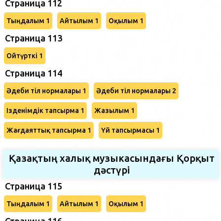
Страница 112
Тыңдалым 1
Айтылым 1
Оқылым 1
Страница 113
Ойтүрткі 1
Страница 114
Әдеби тіл нормалары 1
Әдеби тіл нормалары 2
Ізденімдік тапсырма 1
Жазылым 1
Жағдаяттық тапсырма 1
Үй тапсырмасы 1
Қазақтың халық музыкасындағы Қорқыт
дәстүрі
Страница 115
Тыңдалым 1
Айтылым 1
Оқылым 1
Страница 116