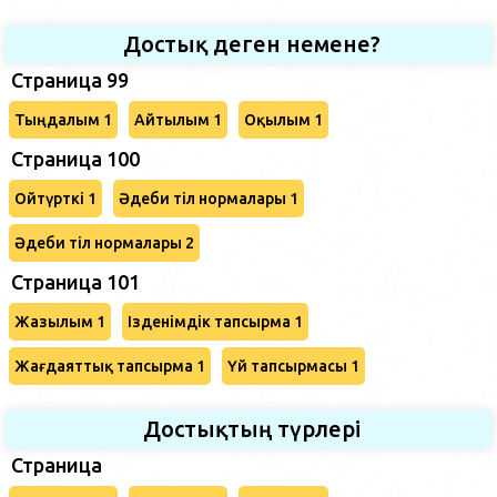
Достық деген немене?
Страница 99
Тыңдалым 1
Айтылым 1
Оқылым 1
Страница 100
Ойтүрткі 1
Әдеби тіл нормалары 1
Әдеби тіл нормалары 2
Страница 101
Жазылым 1
Ізденімдік тапсырма 1
Жағдаяттық тапсырма 1
Үй тапсырмасы 1
Достықтың түрлері
Страница