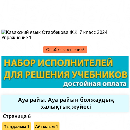
Ошибка в решении?
Ауа райы. Ауа райын болжаудың
халықтық жүйесі
Страница 6
Тыңдалым 1
Айтылым 1