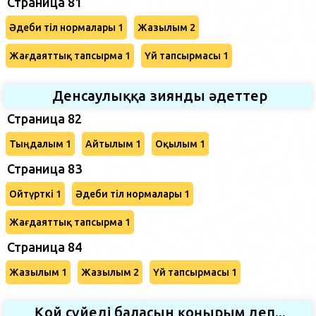
Страница 81
Әдеби тіл нормалары 1
Жазылым 2
Жағдаяттық тапсырма 1
Үй тапсырмасы 1
Денсаулыққа зиянды әдеттер
Страница 82
Тыңдалым 1
Айтылым 1
Оқылым 1
Страница 83
Ойтүрткі 1
Әдеби тіл нормалары 1
Жағдаяттық тапсырма 1
Страница 84
Жазылым 1
Жазылым 2
Үй тапсырмасы 1
Қой сүйеді баласын қоңырым деп...