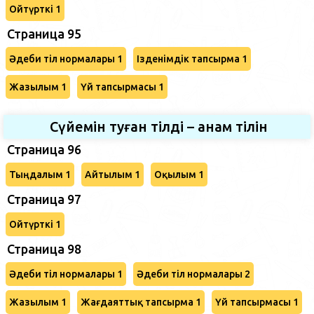
Ойтүрткі 1
Страница 95
Әдеби тіл нормалары 1
Ізденімдік тапсырма 1
Жазылым 1
Үй тапсырмасы 1
Сүйемін туған тілді – анам тілін
Страница 96
Тыңдалым 1
Айтылым 1
Оқылым 1
Страница 97
Ойтүрткі 1
Страница 98
Әдеби тіл нормалары 1
Әдеби тіл нормалары 2
Жазылым 1
Жағдаяттық тапсырма 1
Үй тапсырмасы 1