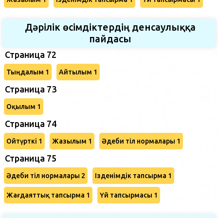
Дәрілік өсімдіктердің денсаулыққа
пайдасы
Страница 72
Тыңдалым 1
Айтылым 1
Страница 73
Оқылым 1
Страница 74
Ойтүрткі 1
Жазылым 1
Әдеби тіл нормалары 1
Страница 75
Әдеби тіл нормалары 2
Ізденімдік тапсырма 1
Жағдаяттық тапсырма 1
Үй тапсырмасы 1