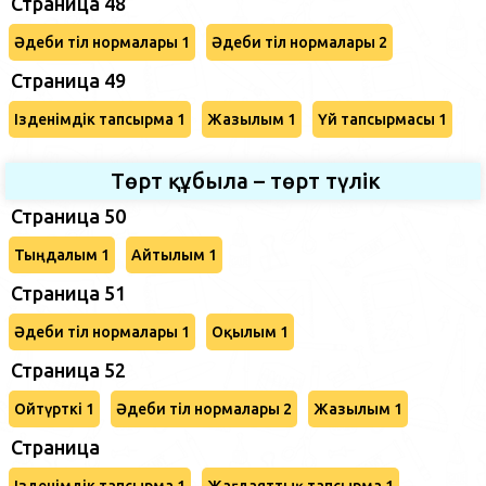
Страница 48
Әдеби тіл нормалары 1
Әдеби тіл нормалары 2
Страница 49
Ізденімдік тапсырма 1
Жазылым 1
Үй тапсырмасы 1
Төрт құбыла – төрт түлік
Страница 50
Тыңдалым 1
Айтылым 1
Страница 51
Әдеби тіл нормалары 1
Оқылым 1
Страница 52
Ойтүрткі 1
Әдеби тіл нормалары 2
Жазылым 1
Страница
Ізденімдік тапсырма 1
Жағдаяттық тапсырма 1