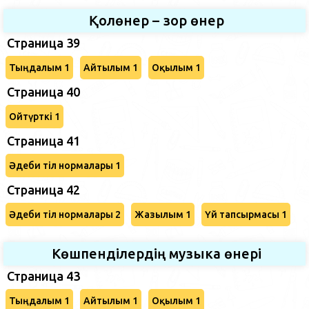
Қолөнер – зор өнер
Страница 39
Тыңдалым 1
Айтылым 1
Оқылым 1
Страница 40
Ойтүрткі 1
Страница 41
Әдеби тіл нормалары 1
Страница 42
Әдеби тіл нормалары 2
Жазылым 1
Үй тапсырмасы 1
Көшпенділердің музыка өнері
Страница 43
Тыңдалым 1
Айтылым 1
Оқылым 1