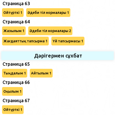
Страница 63
Ойтүрткі 1
Әдеби тіл нормалары 1
Страница 64
Жазылым 1
Әдеби тіл нормалары 2
Жағдаяттық тапсырма 1
Үй тапсырмасы 1
Дәрігермен сұхбат
Страница 65
Тыңдалым 1
Айтылым 1
Страница 66
Оқылым 1
Страница 67
Ойтүрткі 1