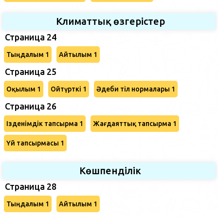
Климаттық өзгерістер
Страница 24
Тыңдалым 1
Айтылым 1
Страница 25
Оқылым 1
Ойтүрткі 1
Әдеби тіл нормалары 1
Страница 26
Ізденімдік тапсырма 1
Жағдаяттық тапсырма 1
Үй тапсырмасы 1
Көшпенділік
Страница 28
Тыңдалым 1
Айтылым 1