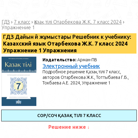
ГДЗ
›
7 класс
›
Қазақ тілі Отарбекова Ж.К. 7 класс 2024
›
Упражнение 1
ГДЗ Дайын үй жұмыстары Решебник к учебнику:
Казахский язык Отарбекова Ж.К. 7 класс 2024
Упражнение 1 Упражнения
Издательство:
Арман-ПВ
Электронный учебник
Подробное решение Қазақ тілі 7 класс,
авторов Отарбекова Ж.К., Тоттыбаева Г.Б.,
Токбаева А.Е. 2024, Упражнение 1
СОР/СОЧ ҚАЗАҚ ТІЛІ 7 КЛАСС
Решение ниже ↓