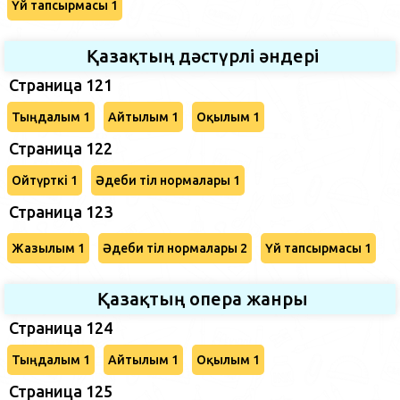
Үй тапсырмасы 1
Қазақтың дәстүрлі әндері
Страница 121
Тыңдалым 1
Айтылым 1
Оқылым 1
Страница 122
Ойтүрткі 1
Әдеби тіл нормалары 1
Страница 123
Жазылым 1
Әдеби тіл нормалары 2
Үй тапсырмасы 1
Қазақтың опера жанры
Страница 124
Тыңдалым 1
Айтылым 1
Оқылым 1
Страница 125