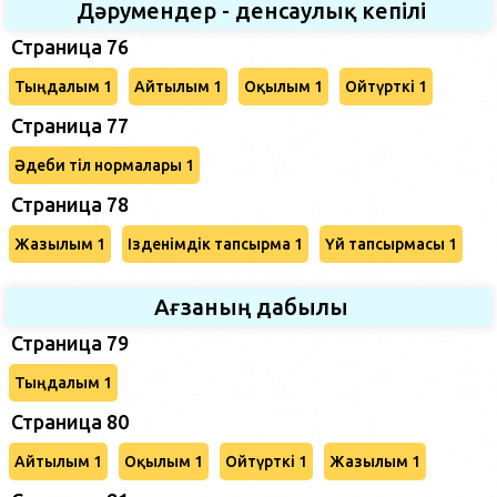
Дәрумендер - денсаулық кепілі
Страница 76
Тыңдалым 1
Айтылым 1
Оқылым 1
Ойтүрткі 1
Страница 77
Әдеби тіл нормалары 1
Страница 78
Жазылым 1
Ізденімдік тапсырма 1
Үй тапсырмасы 1
Ағзаның дабылы
Страница 79
Тыңдалым 1
Страница 80
Айтылым 1
Оқылым 1
Ойтүрткі 1
Жазылым 1