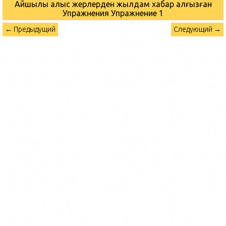
Айшылық алыс жерлерден жылдам хабар алғызған
Упражнения
Упражнение 1
← Предыдущий
Следующий →