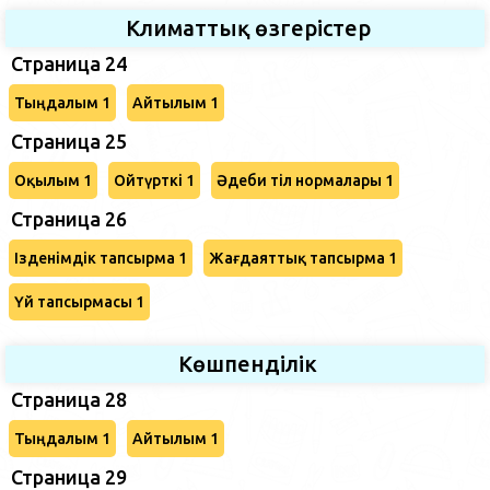
Климаттық өзгерістер
Страница 24
Тыңдалым 1
Айтылым 1
Страница 25
Оқылым 1
Ойтүрткі 1
Әдеби тіл нормалары 1
Страница 26
Ізденімдік тапсырма 1
Жағдаяттық тапсырма 1
Үй тапсырмасы 1
Көшпенділік
Страница 28
Тыңдалым 1
Айтылым 1
Страница 29