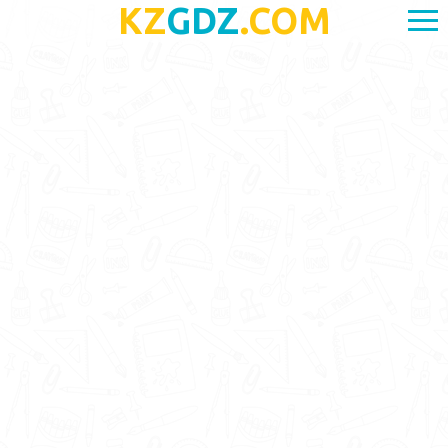
KZ
GDZ
.COM