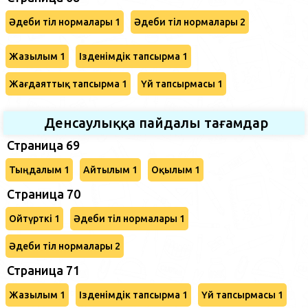
Әдеби тіл нормалары 1
Әдеби тіл нормалары 2
Жазылым 1
Ізденімдік тапсырма 1
Жағдаяттық тапсырма 1
Үй тапсырмасы 1
Денсаулыққа пайдалы тағамдар
Страница 69
Тыңдалым 1
Айтылым 1
Оқылым 1
Cтраница 70
Ойтүрткі 1
Әдеби тіл нормалары 1
Әдеби тіл нормалары 2
Страница 71
Жазылым 1
Ізденімдік тапсырма 1
Үй тапсырмасы 1