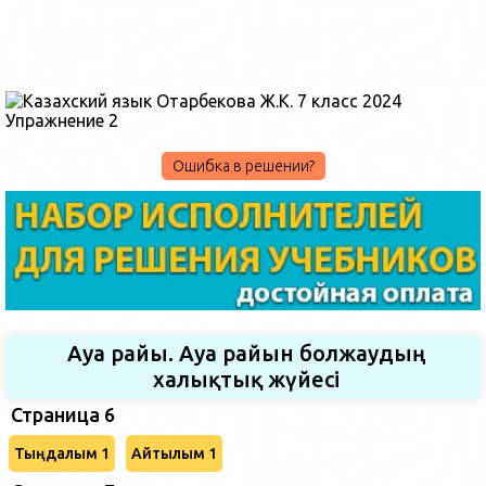
Ошибка в решении?
Ауа райы. Ауа райын болжаудың
халықтық жүйесі
Страница 6
Тыңдалым 1
Айтылым 1