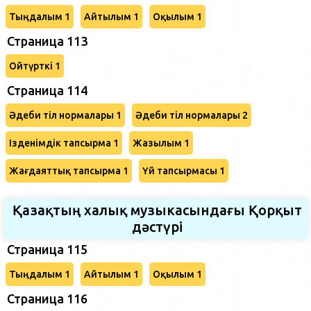
Тыңдалым 1
Айтылым 1
Оқылым 1
Страница 113
Ойтүрткі 1
Страница 114
Әдеби тіл нормалары 1
Әдеби тіл нормалары 2
Ізденімдік тапсырма 1
Жазылым 1
Жағдаяттық тапсырма 1
Үй тапсырмасы 1
Қазақтың халық музыкасындағы Қорқыт
дәстүрі
Страница 115
Тыңдалым 1
Айтылым 1
Оқылым 1
Страница 116