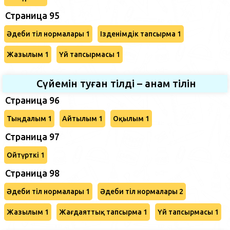
Страница 95
Әдеби тіл нормалары 1
Ізденімдік тапсырма 1
Жазылым 1
Үй тапсырмасы 1
Сүйемін туған тілді – анам тілін
Страница 96
Тыңдалым 1
Айтылым 1
Оқылым 1
Страница 97
Ойтүрткі 1
Страница 98
Әдеби тіл нормалары 1
Әдеби тіл нормалары 2
Жазылым 1
Жағдаяттық тапсырма 1
Үй тапсырмасы 1