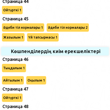
Страница 44
Ойтүрткі 1
Страница 45
Әдеби тіл нормалары 1
Әдеби тіл нормалары 2
Жазылым 1
Үй тапсырмасы 1
Көшпенділердің киім ерекшеліктері
Страница 46
Тыңдалым 1
Айтылым 1
Оқылым 1
Страница 47
Ойтүрткі 1
Страница 48