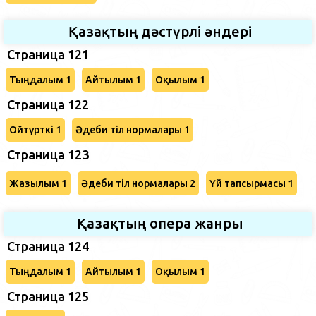
Қазақтың дәстүрлі әндері
Страница 121
Тыңдалым 1
Айтылым 1
Оқылым 1
Страница 122
Ойтүрткі 1
Әдеби тіл нормалары 1
Страница 123
Жазылым 1
Әдеби тіл нормалары 2
Үй тапсырмасы 1
Қазақтың опера жанры
Страница 124
Тыңдалым 1
Айтылым 1
Оқылым 1
Страница 125