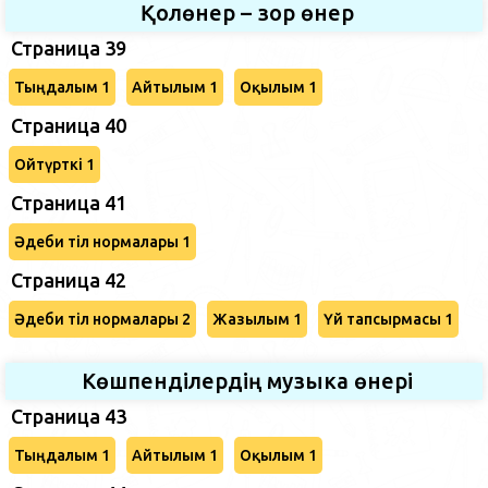
Қолөнер – зор өнер
Страница 39
Тыңдалым 1
Айтылым 1
Оқылым 1
Страница 40
Ойтүрткі 1
Страница 41
Әдеби тіл нормалары 1
Страница 42
Әдеби тіл нормалары 2
Жазылым 1
Үй тапсырмасы 1
Көшпенділердің музыка өнері
Страница 43
Тыңдалым 1
Айтылым 1
Оқылым 1