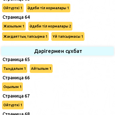
Ойтүрткі 1
Әдеби тіл нормалары 1
Страница 64
Жазылым 1
Әдеби тіл нормалары 2
Жағдаяттық тапсырма 1
Үй тапсырмасы 1
Дәрігермен сұхбат
Страница 65
Тыңдалым 1
Айтылым 1
Страница 66
Оқылым 1
Страница 67
Ойтүрткі 1
Страница 68