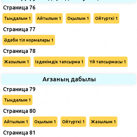
Страница 76
Тыңдалым 1
Айтылым 1
Оқылым 1
Ойтүрткі 1
Страница 77
Әдеби тіл нормалары 1
Страница 78
Жазылым 1
Ізденімдік тапсырма 1
Үй тапсырмасы 1
Ағзаның дабылы
Страница 79
Тыңдалым 1
Страница 80
Айтылым 1
Оқылым 1
Ойтүрткі 1
Жазылым 1
Страница 81