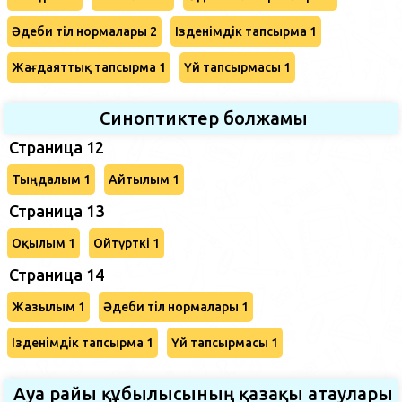
Әдеби тіл нормалары 2
Ізденімдік тапсырма 1
Жағдаяттық тапсырма 1
Үй тапсырмасы 1
Синоптиктер болжамы
Страница 12
Тыңдалым 1
Айтылым 1
Страница 13
Оқылым 1
Ойтүрткі 1
Страница 14
Жазылым 1
Әдеби тіл нормалары 1
Ізденімдік тапсырма 1
Үй тапсырмасы 1
Ауа райы құбылысының қазақы атаулары