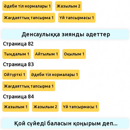
Әдеби тіл нормалары 1
Жазылым 2
Жағдаяттық тапсырма 1
Үй тапсырмасы 1
Денсаулыққа зиянды әдеттер
Страница 82
Тыңдалым 1
Айтылым 1
Оқылым 1
Страница 83
Ойтүрткі 1
Әдеби тіл нормалары 1
Жағдаяттық тапсырма 1
Страница 84
Жазылым 1
Жазылым 2
Үй тапсырмасы 1
Қой сүйеді баласын қоңырым деп...