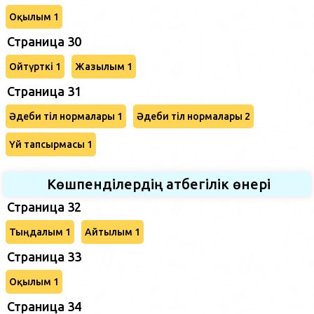
Оқылым 1
Страница 30
Ойтүрткі 1
Жазылым 1
Страница 31
Әдеби тіл нормалары 1
Әдеби тіл нормалары 2
Үй тапсырмасы 1
Көшпенділердің атбегілік өнері
Страница 32
Тыңдалым 1
Айтылым 1
Страница 33
Оқылым 1
Страница 34