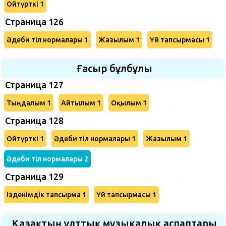
Ойтүрткі 1
Страница 126
Әдеби тіл нормалары 1
Жазылым 1
Үй тапсырмасы 1
Ғасыр бұлбұлы
Страница 127
Тыңдалым 1
Айтылым 1
Оқылым 1
Страница 128
Ойтүрткі 1
Әдеби тіл нормалары 1
Жазылым 1
Әдеби тіл нормалары 2
Страница 129
Ізденімдік тапсырма 1
Үй тапсырмасы 1
Қазақтың ұлттық музыкалық аспаптары