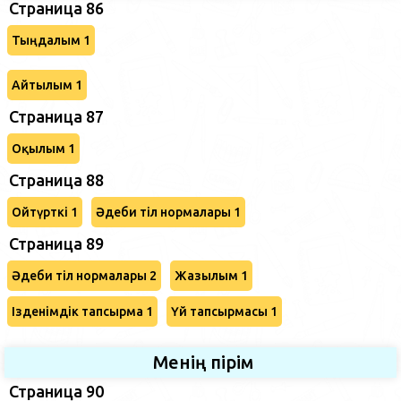
Страница 86
Тыңдалым 1
Айтылым 1
Страница 87
Оқылым 1
Страница 88
Ойтүрткі 1
Әдеби тіл нормалары 1
Страница 89
Әдеби тіл нормалары 2
Жазылым 1
Ізденімдік тапсырма 1
Үй тапсырмасы 1
Менің пірім
Страница 90