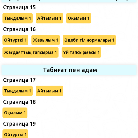
Страница 15
Тыңдалым 1
Айтылым 1
Оқылым 1
Страница 16
Ойтүрткі 1
Жазылым 1
Әдеби тіл нормалары 1
Жағдаяттық тапсырма 1
Үй тапсырмасы 1
Табиғат пен адам
Страница 17
Тыңдалым 1
Айтылым 1
Страница 18
Оқылым 1
Страница 19
Ойтүрткі 1