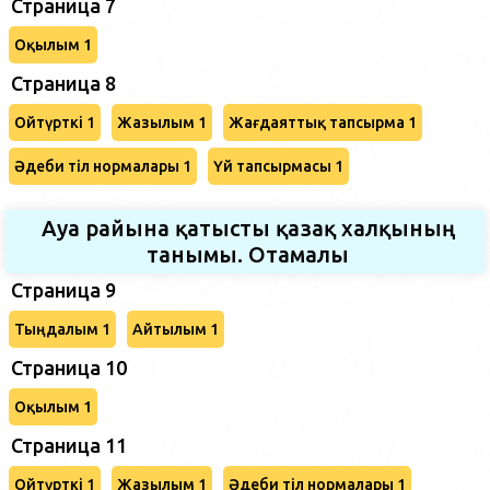
Страница 7
Оқылым 1
Страница 8
Ойтүрткі 1
Жазылым 1
Жағдаяттық тапсырма 1
Әдеби тіл нормалары 1
Үй тапсырмасы 1
Ауа райына қатысты қазақ халқының
танымы. Отамалы
Страница 9
Тыңдалым 1
Айтылым 1
Страница 10
Оқылым 1
Страница 11
Ойтүрткі 1
Жазылым 1
Әдеби тіл нормалары 1