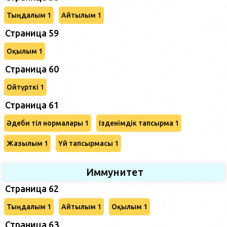
Тыңдалым 1
Айтылым 1
Страница 59
Оқылым 1
Страница 60
Ойтүрткі 1
Страница 61
Әдеби тіл нормалары 1
Ізденімдік тапсырма 1
Жазылым 1
Үй тапсырмасы 1
Иммунитет
Страница 62
Тыңдалым 1
Айтылым 1
Оқылым 1
Страница 63