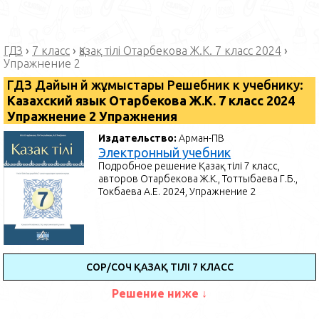
ГДЗ
›
7 класс
›
Қазақ тілі Отарбекова Ж.К. 7 класс 2024
›
Упражнение 2
ГДЗ Дайын үй жұмыстары Решебник к учебнику:
Казахский язык Отарбекова Ж.К. 7 класс 2024
Упражнение 2 Упражнения
Издательство:
Арман-ПВ
Электронный учебник
Подробное решение Қазақ тілі 7 класс,
авторов Отарбекова Ж.К., Тоттыбаева Г.Б.,
Токбаева А.Е. 2024, Упражнение 2
СОР/СОЧ ҚАЗАҚ ТІЛІ 7 КЛАСС
Решение ниже ↓