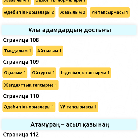
Әдеби тіл нормалары 2
Жазылым 2
Үй тапсырмасы 1
Ұлы адамдардың достығы
Страница 108
Тыңдалым 1
Айтылым 1
Страница 109
Оқылым 1
Ойтүрткі 1
Ізденімдік тапсырма 1
Жағдаяттық тапсырма 1
Страница 110
Әдеби тіл нормалары 1
Үй тапсырмасы 1
Атамұраң – асыл қазынаң
Страница 112