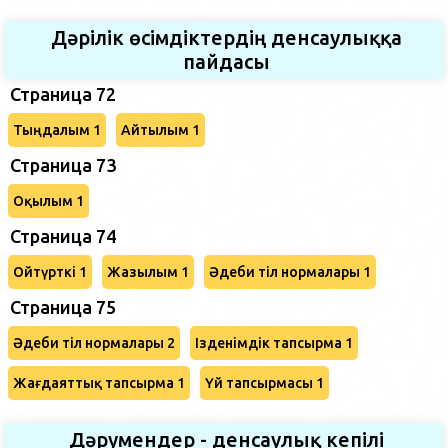
Дәрілік өсімдіктердің денсаулыққа
пайдасы
Страница 72
Тыңдалым 1
Айтылым 1
Страница 73
Оқылым 1
Страница 74
Ойтүрткі 1
Жазылым 1
Әдеби тіл нормалары 1
Страница 75
Әдеби тіл нормалары 2
Ізденімдік тапсырма 1
Жағдаяттық тапсырма 1
Үй тапсырмасы 1
Дәрумендер - денсаулық кепілі