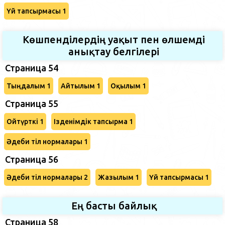
Үй тапсырмасы 1
Көшпенділердің уақыт пен өлшемді
анықтау белгілері
Страница 54
Тыңдалым 1
Айтылым 1
Оқылым 1
Страница 55
Ойтүрткі 1
Ізденімдік тапсырма 1
Әдеби тіл нормалары 1
Страница 56
Әдеби тіл нормалары 2
Жазылым 1
Үй тапсырмасы 1
Ең басты байлық
Страница 58