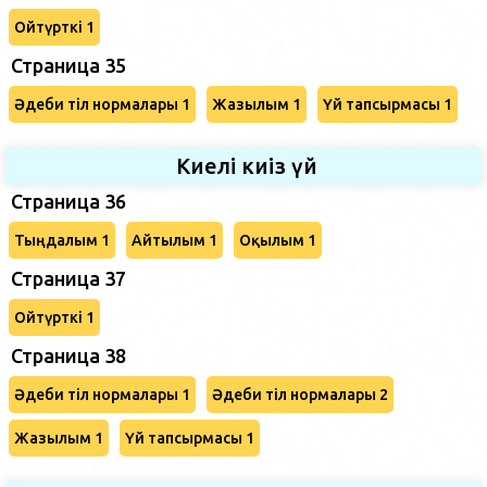
Ойтүрткі 1
Страница 35
Әдеби тіл нормалары 1
Жазылым 1
Үй тапсырмасы 1
Киелі киіз үй
Страница 36
Тыңдалым 1
Айтылым 1
Оқылым 1
Страница 37
Ойтүрткі 1
Страница 38
Әдеби тіл нормалары 1
Әдеби тіл нормалары 2
Жазылым 1
Үй тапсырмасы 1