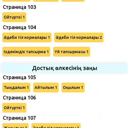
Страница 103
Ойтүрткі 1
Страница 104
Әдеби тіл нормалары 1
Әдеби тіл нормалары 2
Ізденімдік тапсырма 1
Үй тапсырмасы 1
Достық өлкесінің заңы
Страница 105
Тыңдалым 1
Айтылым 1
Оқылым 1
Страница 106
Ойтүрткі 1
Страница 107
Жазылым 1
Әдеби тіл нормалары 1