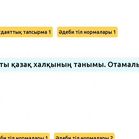
даяттық тапсырма 1
Әдеби тіл нормалары 1
сты қазақ халқының танымы. Отамал
би тіл нормалары 1
Әдеби тіл нормалары 2