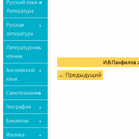
Русский язык и
Литература
Русская
литература
Литературное
чтение
И.В.Панфилов 
Английский
← Предыдущий
язык
Самопознание
География
Биология
Физика