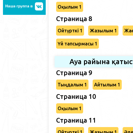
Оқылым 1
Страница 8
Ойтүрткі 1
Жазылым 1
Жағ
Үй тапсырмасы 1
Ауа райына қаты
Страница 9
Тыңдалым 1
Айтылым 1
Страница 10
Оқылым 1
Страница 11
Ойтүрткі 1
Жазылым 1
Әде