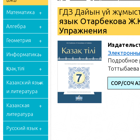
БЖБ
ГДЗ Дайын үй жұмыст
Математика
язык Отарбекова Ж.К
Алгебра
Упражнения
Геометрия
Издательс
Электронны
Информатика
Подробное р
Тоттыбаева 
Қазақ тілі
Казахский язык
СОР/СОЧ ҚАЗ
и литература
Казахская
литература
Русский язык