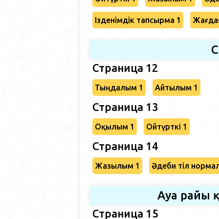
Ізденімдік тапсырма 1
Жағда
С
Страница 12
Тыңдалым 1
Айтылым 1
Страница 13
Оқылым 1
Ойтүрткі 1
Страница 14
Жазылым 1
Әдеби тіл норма
Ауа райы 
Страница 15