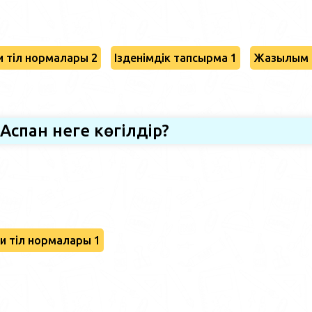
 тіл нормалары 2
Ізденімдік тапсырма 1
Жазылым 
Аспан неге көгілдір?
и тіл нормалары 1