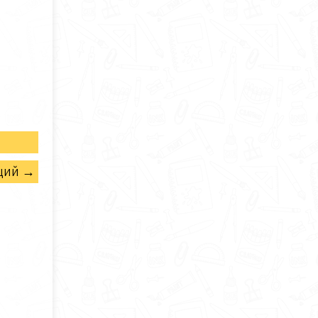
щий →