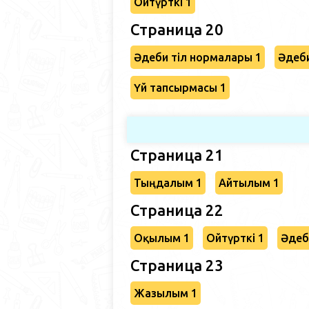
Ойтүрткі 1
Страница 20
Әдеби тіл нормалары 1
Әдеби
Үй тапсырмасы 1
Страница 21
Тыңдалым 1
Айтылым 1
Страница 22
Оқылым 1
Ойтүрткі 1
Әдеб
Страница 23
Жазылым 1