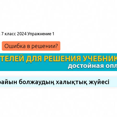
Ошибка в решении?
 райын болжаудың халықтық жүйесі