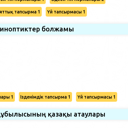
яттық тапсырма 1
Үй тапсырмасы 1
иноптиктер болжамы
лары 1
Ізденімдік тапсырма 1
Үй тапсырмасы 1
құбылысының қазақы атаулары