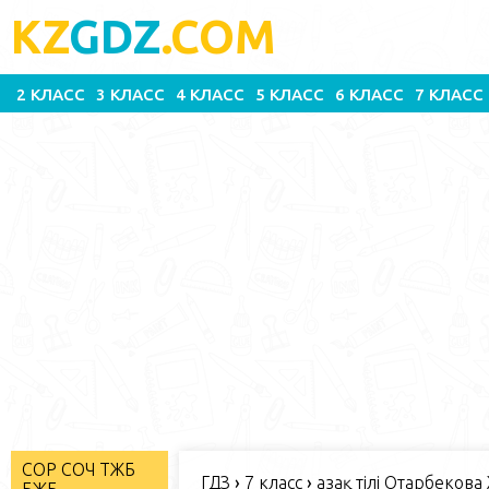
KZ
GDZ
.COM
2 КЛАСС
3 КЛАСС
4 КЛАСС
5 КЛАСС
6 КЛАСС
7 КЛАСС
СОР СОЧ ТЖБ
ГДЗ
›
7 класс
›
Қазақ тілі Отарбекова