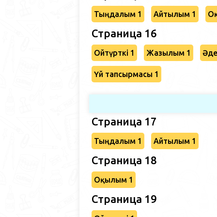
Тыңдалым 1
Айтылым 1
О
Страница 16
Ойтүрткі 1
Жазылым 1
Әде
Үй тапсырмасы 1
Страница 17
Тыңдалым 1
Айтылым 1
Страница 18
Оқылым 1
Страница 19