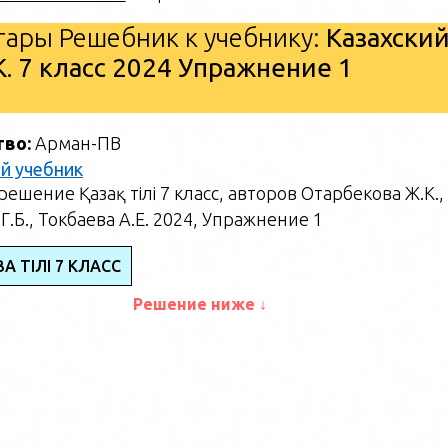
ары Решебник к учебнику:
Казахски
. 7 класс 2024 Упражнение 1
тво:
Арман-ПВ
й учебник
ешение Қазақ тілі 7 класс, авторов Отарбекова Ж.К.,
Г.Б., Токбаева А.Е. 2024, Упражнение 1
АҚ ТІЛІ 7 КЛАСС
Решение ниже ↓