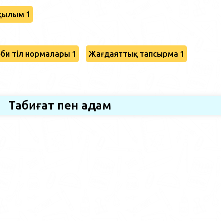
қылым 1
би тіл нормалары 1
Жағдаяттық тапсырма 1
Табиғат пен адам