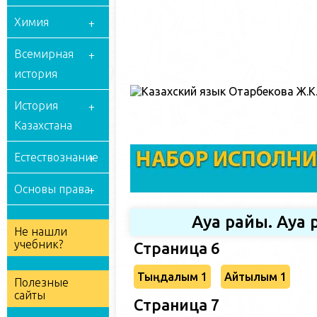
Химия
Всемирная
история
История
Казахстана
Естествознание
Основы права
Ауа райы. Ауа
Не нашли
учебник?
Страница 6
Тыңдалым 1
Айтылым 1
Полезные
сайты
Страница 7