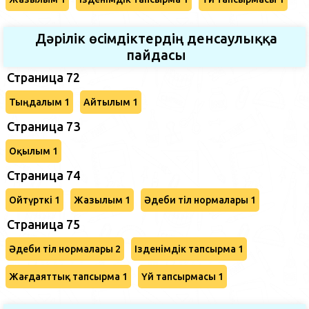
Дәрілік өсімдіктердің денсаулыққа
пайдасы
Страница 72
Тыңдалым 1
Айтылым 1
Страница 73
Оқылым 1
Страница 74
Ойтүрткі 1
Жазылым 1
Әдеби тіл нормалары 1
Страница 75
Әдеби тіл нормалары 2
Ізденімдік тапсырма 1
Жағдаяттық тапсырма 1
Үй тапсырмасы 1