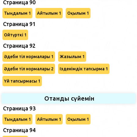
Страница 90
Тыңдалым 1
Айтылым 1
Оқылым 1
Страница 91
Ойтүрткі 1
Страница 92
Әдеби тіл нормалары 1
Жазылым 1
Әдеби тіл нормалары 2
Ізденімдік тапсырма 1
Үй тапсырмасы 1
Отанды сүйемін
Страница 93
Тыңдалым 1
Айтылым 1
Оқылым 1
Страница 94