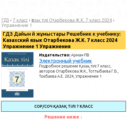
ГДЗ
›
7 класс
›
Қазақ тілі Отарбекова Ж.К. 7 класс 2024
›
Упражнение 1
ГДЗ Дайын үй жұмыстары Решебник к учебнику:
Казахский язык Отарбекова Ж.К. 7 класс 2024
Упражнение 1 Упражнения
Издательство:
Арман-ПВ
Электронный учебник
Подробное решение Қазақ тілі 7 класс,
авторов Отарбекова Ж.К., Тоттыбаева Г.Б.,
Токбаева А.Е. 2024, Упражнение 1
СОР/СОЧ ҚАЗАҚ ТІЛІ 7 КЛАСС
Решение ниже ↓