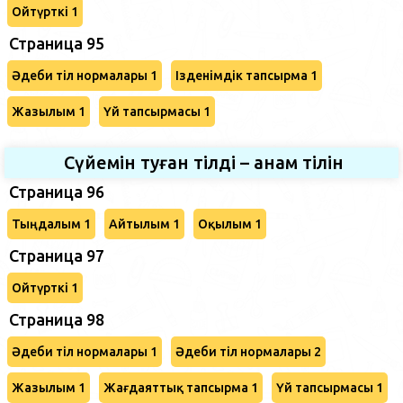
Ойтүрткі 1
Страница 95
Әдеби тіл нормалары 1
Ізденімдік тапсырма 1
Жазылым 1
Үй тапсырмасы 1
Сүйемін туған тілді – анам тілін
Страница 96
Тыңдалым 1
Айтылым 1
Оқылым 1
Страница 97
Ойтүрткі 1
Страница 98
Әдеби тіл нормалары 1
Әдеби тіл нормалары 2
Жазылым 1
Жағдаяттық тапсырма 1
Үй тапсырмасы 1