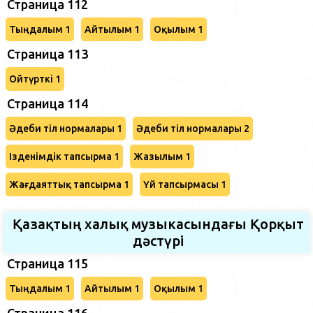
Страница 112
Тыңдалым 1
Айтылым 1
Оқылым 1
Страница 113
Ойтүрткі 1
Страница 114
Әдеби тіл нормалары 1
Әдеби тіл нормалары 2
Ізденімдік тапсырма 1
Жазылым 1
Жағдаяттық тапсырма 1
Үй тапсырмасы 1
Қазақтың халық музыкасындағы Қорқыт
дәстүрі
Страница 115
Тыңдалым 1
Айтылым 1
Оқылым 1
Страница 116