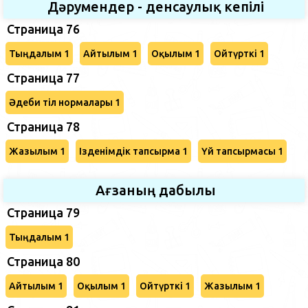
Дәрумендер - денсаулық кепілі
Страница 76
Тыңдалым 1
Айтылым 1
Оқылым 1
Ойтүрткі 1
Страница 77
Әдеби тіл нормалары 1
Страница 78
Жазылым 1
Ізденімдік тапсырма 1
Үй тапсырмасы 1
Ағзаның дабылы
Страница 79
Тыңдалым 1
Страница 80
Айтылым 1
Оқылым 1
Ойтүрткі 1
Жазылым 1