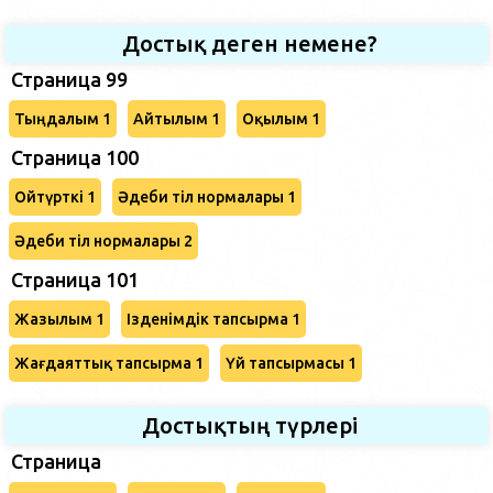
Достық деген немене?
Страница 99
Тыңдалым 1
Айтылым 1
Оқылым 1
Страница 100
Ойтүрткі 1
Әдеби тіл нормалары 1
Әдеби тіл нормалары 2
Страница 101
Жазылым 1
Ізденімдік тапсырма 1
Жағдаяттық тапсырма 1
Үй тапсырмасы 1
Достықтың түрлері
Страница