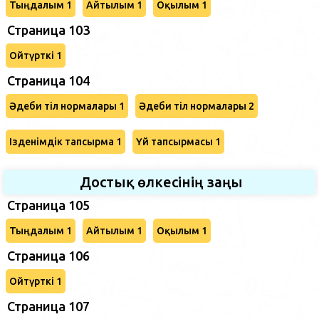
Тыңдалым 1
Айтылым 1
Оқылым 1
Страница 103
Ойтүрткі 1
Страница 104
Әдеби тіл нормалары 1
Әдеби тіл нормалары 2
Ізденімдік тапсырма 1
Үй тапсырмасы 1
Достық өлкесінің заңы
Страница 105
Тыңдалым 1
Айтылым 1
Оқылым 1
Страница 106
Ойтүрткі 1
Страница 107