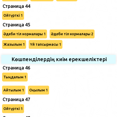
Страница 44
Ойтүрткі 1
Страница 45
Әдеби тіл нормалары 1
Әдеби тіл нормалары 2
Жазылым 1
Үй тапсырмасы 1
Көшпенділердің киім ерекшеліктері
Страница 46
Тыңдалым 1
Айтылым 1
Оқылым 1
Страница 47
Ойтүрткі 1