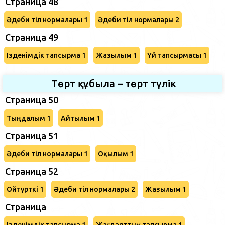
Страница 48
Әдеби тіл нормалары 1
Әдеби тіл нормалары 2
Страница 49
Ізденімдік тапсырма 1
Жазылым 1
Үй тапсырмасы 1
Төрт құбыла – төрт түлік
Страница 50
Тыңдалым 1
Айтылым 1
Страница 51
Әдеби тіл нормалары 1
Оқылым 1
Страница 52
Ойтүрткі 1
Әдеби тіл нормалары 2
Жазылым 1
Страница
Ізденімдік тапсырма 1
Жағдаяттық тапсырма 1