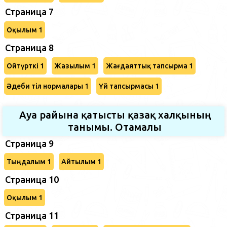
Страница 7
Оқылым 1
Страница 8
Ойтүрткі 1
Жазылым 1
Жағдаяттық тапсырма 1
Әдеби тіл нормалары 1
Үй тапсырмасы 1
Ауа райына қатысты қазақ халқының
танымы. Отамалы
Страница 9
Тыңдалым 1
Айтылым 1
Страница 10
Оқылым 1
Страница 11