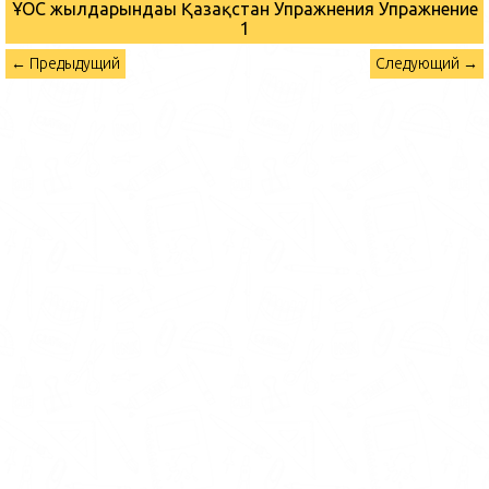
ҰОС жылдарындағы Қазақстан Упражнения
Упражнение
1
← Предыдущий
Следующий →