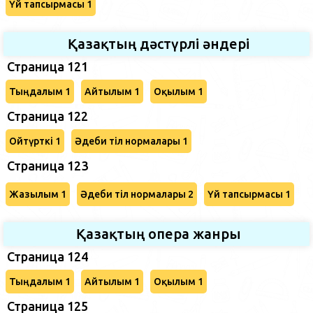
Үй тапсырмасы 1
Қазақтың дәстүрлі әндері
Страница 121
Тыңдалым 1
Айтылым 1
Оқылым 1
Страница 122
Ойтүрткі 1
Әдеби тіл нормалары 1
Страница 123
Жазылым 1
Әдеби тіл нормалары 2
Үй тапсырмасы 1
Қазақтың опера жанры
Страница 124
Тыңдалым 1
Айтылым 1
Оқылым 1
Страница 125