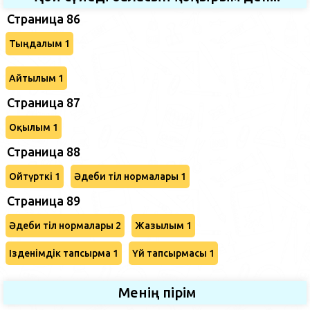
Страница 86
Тыңдалым 1
Айтылым 1
Страница 87
Оқылым 1
Страница 88
Ойтүрткі 1
Әдеби тіл нормалары 1
Страница 89
Әдеби тіл нормалары 2
Жазылым 1
Ізденімдік тапсырма 1
Үй тапсырмасы 1
Менің пірім