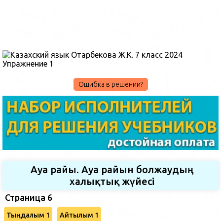
Ошибка в решении?
Ауа райы. Ауа райын болжаудың
халықтық жүйесі
Страница 6
Тыңдалым 1
Айтылым 1