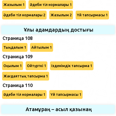
Жазылым 1
Әдеби тіл нормалары 1
Әдеби тіл нормалары 2
Жазылым 2
Үй тапсырмасы 1
Ұлы адамдардың достығы
Страница 108
Тыңдалым 1
Айтылым 1
Страница 109
Оқылым 1
Ойтүрткі 1
Ізденімдік тапсырма 1
Жағдаяттық тапсырма 1
Страница 110
Әдеби тіл нормалары 1
Үй тапсырмасы 1
Атамұраң – асыл қазынаң