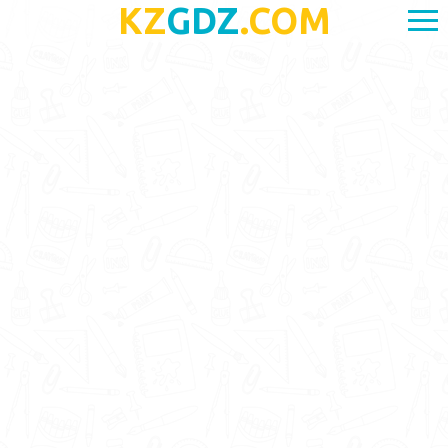
KZ
GDZ
.COM