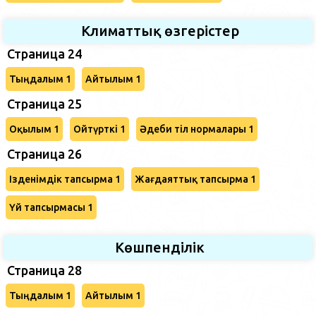
Климаттық өзгерістер
Страница 24
Тыңдалым 1
Айтылым 1
Страница 25
Оқылым 1
Ойтүрткі 1
Әдеби тіл нормалары 1
Страница 26
Ізденімдік тапсырма 1
Жағдаяттық тапсырма 1
Үй тапсырмасы 1
Көшпенділік
Страница 28
Тыңдалым 1
Айтылым 1