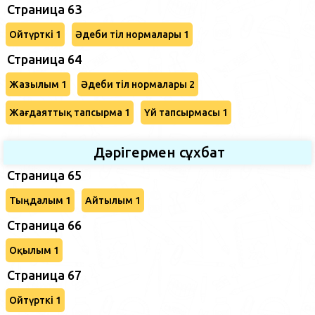
Страница 63
Ойтүрткі 1
Әдеби тіл нормалары 1
Страница 64
Жазылым 1
Әдеби тіл нормалары 2
Жағдаяттық тапсырма 1
Үй тапсырмасы 1
Дәрігермен сұхбат
Страница 65
Тыңдалым 1
Айтылым 1
Страница 66
Оқылым 1
Страница 67
Ойтүрткі 1