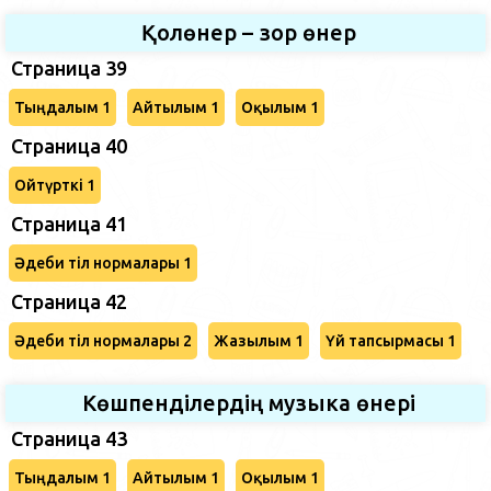
Қолөнер – зор өнер
Страница 39
Тыңдалым 1
Айтылым 1
Оқылым 1
Страница 40
Ойтүрткі 1
Страница 41
Әдеби тіл нормалары 1
Страница 42
Әдеби тіл нормалары 2
Жазылым 1
Үй тапсырмасы 1
Көшпенділердің музыка өнері
Страница 43
Тыңдалым 1
Айтылым 1
Оқылым 1