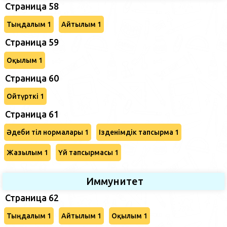
Страница 58
Тыңдалым 1
Айтылым 1
Страница 59
Оқылым 1
Страница 60
Ойтүрткі 1
Страница 61
Әдеби тіл нормалары 1
Ізденімдік тапсырма 1
Жазылым 1
Үй тапсырмасы 1
Иммунитет
Страница 62
Тыңдалым 1
Айтылым 1
Оқылым 1