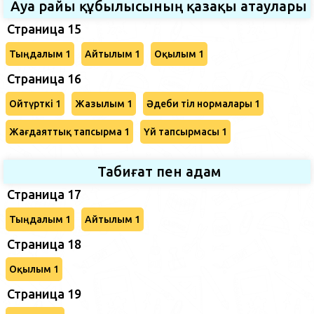
Ауа райы құбылысының қазақы атаулары
Страница 15
Тыңдалым 1
Айтылым 1
Оқылым 1
Страница 16
Ойтүрткі 1
Жазылым 1
Әдеби тіл нормалары 1
Жағдаяттық тапсырма 1
Үй тапсырмасы 1
Табиғат пен адам
Страница 17
Тыңдалым 1
Айтылым 1
Страница 18
Оқылым 1
Страница 19