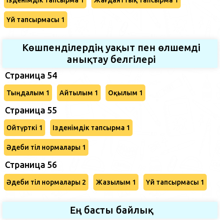
Үй тапсырмасы 1
Көшпенділердің уақыт пен өлшемді
анықтау белгілері
Страница 54
Тыңдалым 1
Айтылым 1
Оқылым 1
Страница 55
Ойтүрткі 1
Ізденімдік тапсырма 1
Әдеби тіл нормалары 1
Страница 56
Әдеби тіл нормалары 2
Жазылым 1
Үй тапсырмасы 1
Ең басты байлық