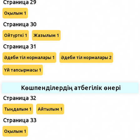
Страница 29
Оқылым 1
Страница 30
Ойтүрткі 1
Жазылым 1
Страница 31
Әдеби тіл нормалары 1
Әдеби тіл нормалары 2
Үй тапсырмасы 1
Көшпенділердің атбегілік өнері
Страница 32
Тыңдалым 1
Айтылым 1
Страница 33
Оқылым 1