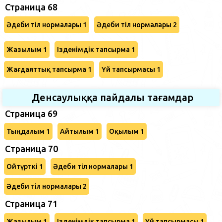
Страница 68
Әдеби тіл нормалары 1
Әдеби тіл нормалары 2
Жазылым 1
Ізденімдік тапсырма 1
Жағдаяттық тапсырма 1
Үй тапсырмасы 1
Денсаулыққа пайдалы тағамдар
Страница 69
Тыңдалым 1
Айтылым 1
Оқылым 1
Cтраница 70
Ойтүрткі 1
Әдеби тіл нормалары 1
Әдеби тіл нормалары 2
Страница 71
Жазылым 1
Ізденімдік тапсырма 1
Үй тапсырмасы 1