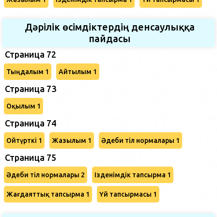
Дәрілік өсімдіктердің денсаулыққа
пайдасы
Страница 72
Тыңдалым 1
Айтылым 1
Страница 73
Оқылым 1
Страница 74
Ойтүрткі 1
Жазылым 1
Әдеби тіл нормалары 1
Страница 75
Әдеби тіл нормалары 2
Ізденімдік тапсырма 1
Жағдаяттық тапсырма 1
Үй тапсырмасы 1