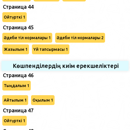
Страница 44
Ойтүрткі 1
Страница 45
Әдеби тіл нормалары 1
Әдеби тіл нормалары 2
Жазылым 1
Үй тапсырмасы 1
Көшпенділердің киім ерекшеліктері
Страница 46
Тыңдалым 1
Айтылым 1
Оқылым 1
Страница 47
Ойтүрткі 1