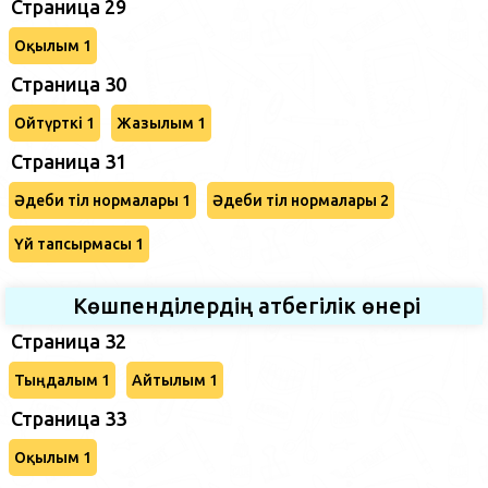
Страница 29
Оқылым 1
Страница 30
Ойтүрткі 1
Жазылым 1
Страница 31
Әдеби тіл нормалары 1
Әдеби тіл нормалары 2
Үй тапсырмасы 1
Көшпенділердің атбегілік өнері
Страница 32
Тыңдалым 1
Айтылым 1
Страница 33
Оқылым 1