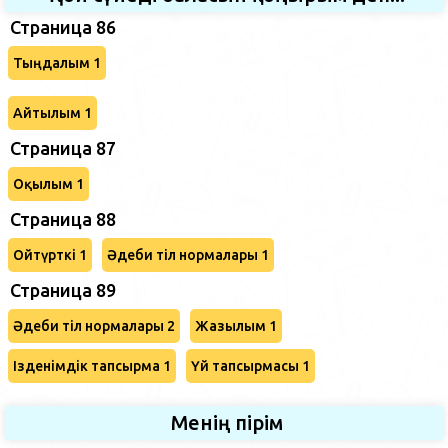
Страница 86
Тыңдалым 1
Айтылым 1
Страница 87
Оқылым 1
Страница 88
Ойтүрткі 1
Әдеби тіл нормалары 1
Страница 89
Әдеби тіл нормалары 2
Жазылым 1
Ізденімдік тапсырма 1
Үй тапсырмасы 1
Менің пірім