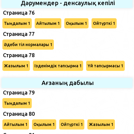
Дәрумендер - денсаулық кепілі
Страница 76
Тыңдалым 1
Айтылым 1
Оқылым 1
Ойтүрткі 1
Страница 77
Әдеби тіл нормалары 1
Страница 78
Жазылым 1
Ізденімдік тапсырма 1
Үй тапсырмасы 1
Ағзаның дабылы
Страница 79
Тыңдалым 1
Страница 80
Айтылым 1
Оқылым 1
Ойтүрткі 1
Жазылым 1