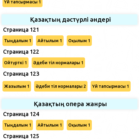
Үй тапсырмасы 1
Қазақтың дәстүрлі әндері
Страница 121
Тыңдалым 1
Айтылым 1
Оқылым 1
Страница 122
Ойтүрткі 1
Әдеби тіл нормалары 1
Страница 123
Жазылым 1
Әдеби тіл нормалары 2
Үй тапсырмасы 1
Қазақтың опера жанры
Страница 124
Тыңдалым 1
Айтылым 1
Оқылым 1
Страница 125