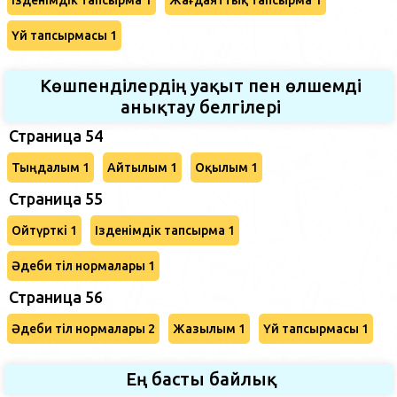
Үй тапсырмасы 1
Көшпенділердің уақыт пен өлшемді
анықтау белгілері
Страница 54
Тыңдалым 1
Айтылым 1
Оқылым 1
Страница 55
Ойтүрткі 1
Ізденімдік тапсырма 1
Әдеби тіл нормалары 1
Страница 56
Әдеби тіл нормалары 2
Жазылым 1
Үй тапсырмасы 1
Ең басты байлық