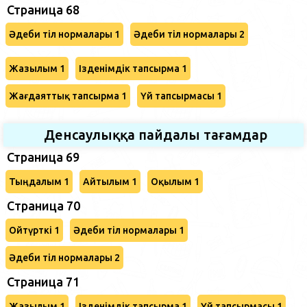
Страница 68
Әдеби тіл нормалары 1
Әдеби тіл нормалары 2
Жазылым 1
Ізденімдік тапсырма 1
Жағдаяттық тапсырма 1
Үй тапсырмасы 1
Денсаулыққа пайдалы тағамдар
Страница 69
Тыңдалым 1
Айтылым 1
Оқылым 1
Cтраница 70
Ойтүрткі 1
Әдеби тіл нормалары 1
Әдеби тіл нормалары 2
Страница 71
Жазылым 1
Ізденімдік тапсырма 1
Үй тапсырмасы 1