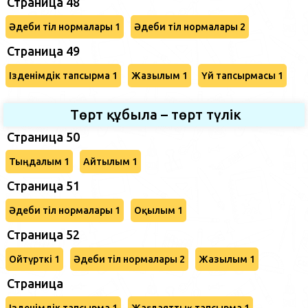
Страница 48
Әдеби тіл нормалары 1
Әдеби тіл нормалары 2
Страница 49
Ізденімдік тапсырма 1
Жазылым 1
Үй тапсырмасы 1
Төрт құбыла – төрт түлік
Страница 50
Тыңдалым 1
Айтылым 1
Страница 51
Әдеби тіл нормалары 1
Оқылым 1
Страница 52
Ойтүрткі 1
Әдеби тіл нормалары 2
Жазылым 1
Страница
Ізденімдік тапсырма 1
Жағдаяттық тапсырма 1