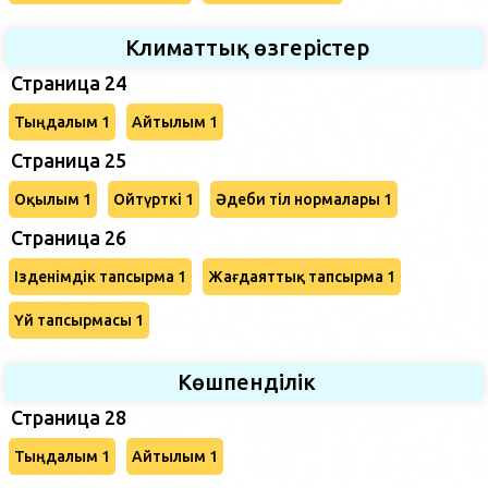
Климаттық өзгерістер
Страница 24
Тыңдалым 1
Айтылым 1
Страница 25
Оқылым 1
Ойтүрткі 1
Әдеби тіл нормалары 1
Страница 26
Ізденімдік тапсырма 1
Жағдаяттық тапсырма 1
Үй тапсырмасы 1
Көшпенділік
Страница 28
Тыңдалым 1
Айтылым 1