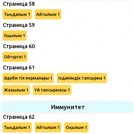
Страница 58
Тыңдалым 1
Айтылым 1
Страница 59
Оқылым 1
Страница 60
Ойтүрткі 1
Страница 61
Әдеби тіл нормалары 1
Ізденімдік тапсырма 1
Жазылым 1
Үй тапсырмасы 1
Иммунитет
Страница 62
Тыңдалым 1
Айтылым 1
Оқылым 1