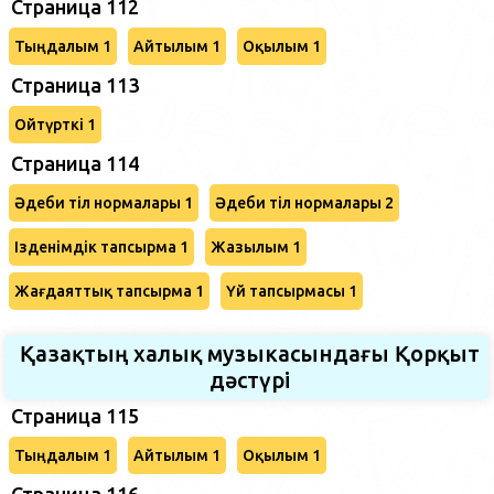
Страница 112
Тыңдалым 1
Айтылым 1
Оқылым 1
Страница 113
Ойтүрткі 1
Страница 114
Әдеби тіл нормалары 1
Әдеби тіл нормалары 2
Ізденімдік тапсырма 1
Жазылым 1
Жағдаяттық тапсырма 1
Үй тапсырмасы 1
Қазақтың халық музыкасындағы Қорқыт
дәстүрі
Страница 115
Тыңдалым 1
Айтылым 1
Оқылым 1
Страница 116