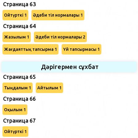
Страница 63
Ойтүрткі 1
Әдеби тіл нормалары 1
Страница 64
Жазылым 1
Әдеби тіл нормалары 2
Жағдаяттық тапсырма 1
Үй тапсырмасы 1
Дәрігермен сұхбат
Страница 65
Тыңдалым 1
Айтылым 1
Страница 66
Оқылым 1
Страница 67
Ойтүрткі 1