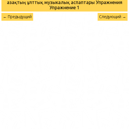
Қазақтың ұлттық музыкалық аспаптары Упражнения
Упражнение 1
← Предыдущий
Следующий →