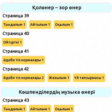
Қолөнер – зор өнер
Страница 39
Тыңдалым 1
Айтылым 1
Оқылым 1
Страница 40
Ойтүрткі 1
Страница 41
Әдеби тіл нормалары 1
Страница 42
Әдеби тіл нормалары 2
Жазылым 1
Үй тапсырмасы 1
Көшпенділердің музыка өнері
Страница 43
Тыңдалым 1
Айтылым 1
Оқылым 1