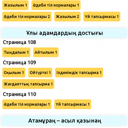
Жазылым 1
Әдеби тіл нормалары 1
Әдеби тіл нормалары 2
Жазылым 2
Үй тапсырмасы 1
Ұлы адамдардың достығы
Страница 108
Тыңдалым 1
Айтылым 1
Страница 109
Оқылым 1
Ойтүрткі 1
Ізденімдік тапсырма 1
Жағдаяттық тапсырма 1
Страница 110
Әдеби тіл нормалары 1
Үй тапсырмасы 1
Атамұраң – асыл қазынаң