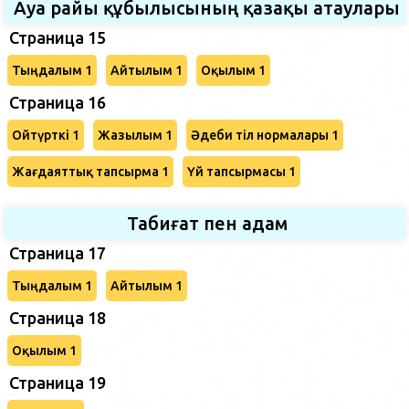
Ауа райы құбылысының қазақы атаулары
Страница 15
Тыңдалым 1
Айтылым 1
Оқылым 1
Страница 16
Ойтүрткі 1
Жазылым 1
Әдеби тіл нормалары 1
Жағдаяттық тапсырма 1
Үй тапсырмасы 1
Табиғат пен адам
Страница 17
Тыңдалым 1
Айтылым 1
Страница 18
Оқылым 1
Страница 19