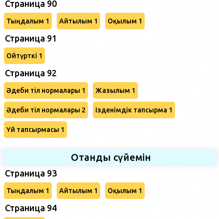
Страница 90
Тыңдалым 1
Айтылым 1
Оқылым 1
Страница 91
Ойтүрткі 1
Страница 92
Әдеби тіл нормалары 1
Жазылым 1
Әдеби тіл нормалары 2
Ізденімдік тапсырма 1
Үй тапсырмасы 1
Отанды сүйемін
Страница 93
Тыңдалым 1
Айтылым 1
Оқылым 1
Страница 94