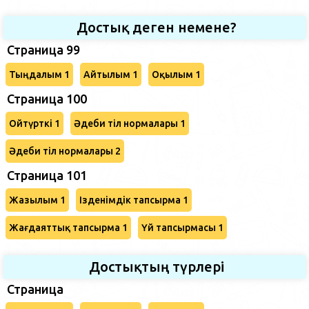
Достық деген немене?
Страница 99
Тыңдалым 1
Айтылым 1
Оқылым 1
Страница 100
Ойтүрткі 1
Әдеби тіл нормалары 1
Әдеби тіл нормалары 2
Страница 101
Жазылым 1
Ізденімдік тапсырма 1
Жағдаяттық тапсырма 1
Үй тапсырмасы 1
Достықтың түрлері
Страница