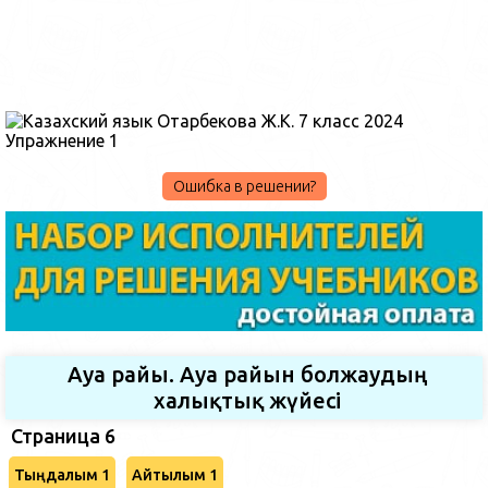
Ошибка в решении?
Ауа райы. Ауа райын болжаудың
халықтық жүйесі
Страница 6
Тыңдалым 1
Айтылым 1