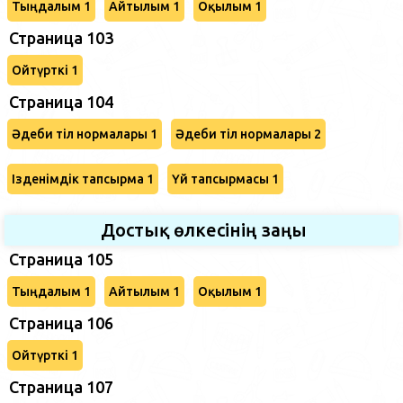
Тыңдалым 1
Айтылым 1
Оқылым 1
Страница 103
Ойтүрткі 1
Страница 104
Әдеби тіл нормалары 1
Әдеби тіл нормалары 2
Ізденімдік тапсырма 1
Үй тапсырмасы 1
Достық өлкесінің заңы
Страница 105
Тыңдалым 1
Айтылым 1
Оқылым 1
Страница 106
Ойтүрткі 1
Страница 107