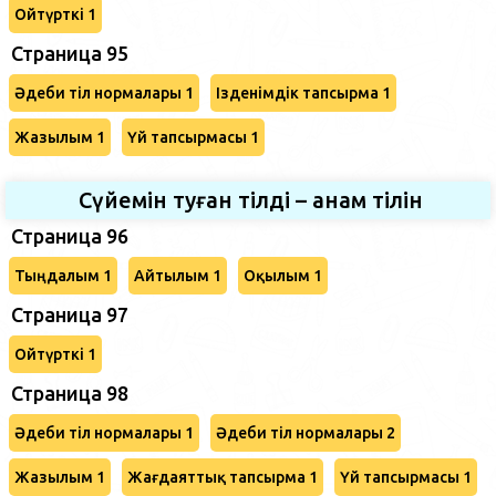
Ойтүрткі 1
Страница 95
Әдеби тіл нормалары 1
Ізденімдік тапсырма 1
Жазылым 1
Үй тапсырмасы 1
Сүйемін туған тілді – анам тілін
Страница 96
Тыңдалым 1
Айтылым 1
Оқылым 1
Страница 97
Ойтүрткі 1
Страница 98
Әдеби тіл нормалары 1
Әдеби тіл нормалары 2
Жазылым 1
Жағдаяттық тапсырма 1
Үй тапсырмасы 1