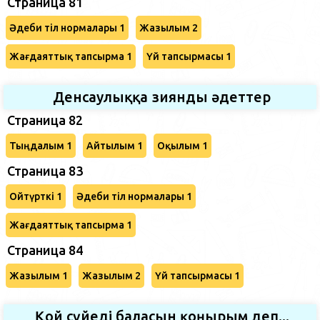
Страница 81
Әдеби тіл нормалары 1
Жазылым 2
Жағдаяттық тапсырма 1
Үй тапсырмасы 1
Денсаулыққа зиянды әдеттер
Страница 82
Тыңдалым 1
Айтылым 1
Оқылым 1
Страница 83
Ойтүрткі 1
Әдеби тіл нормалары 1
Жағдаяттық тапсырма 1
Страница 84
Жазылым 1
Жазылым 2
Үй тапсырмасы 1
Қой сүйеді баласын қоңырым деп...