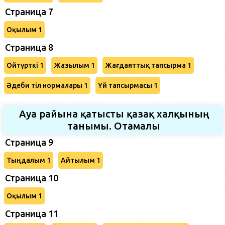
Страница 7
Оқылым 1
Страница 8
Ойтүрткі 1
Жазылым 1
Жағдаяттық тапсырма 1
Әдеби тіл нормалары 1
Үй тапсырмасы 1
Ауа райына қатысты қазақ халқының
танымы. Отамалы
Страница 9
Тыңдалым 1
Айтылым 1
Страница 10
Оқылым 1
Страница 11