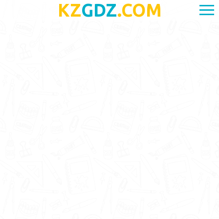
KZ
GDZ
.COM