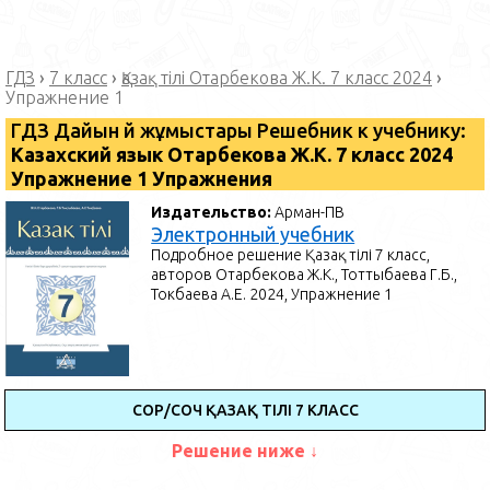
ГДЗ
›
7 класс
›
Қазақ тілі Отарбекова Ж.К. 7 класс 2024
›
Упражнение 1
ГДЗ Дайын үй жұмыстары Решебник к учебнику:
Казахский язык Отарбекова Ж.К. 7 класс 2024
Упражнение 1 Упражнения
Издательство:
Арман-ПВ
Электронный учебник
Подробное решение Қазақ тілі 7 класс,
авторов Отарбекова Ж.К., Тоттыбаева Г.Б.,
Токбаева А.Е. 2024, Упражнение 1
СОР/СОЧ ҚАЗАҚ ТІЛІ 7 КЛАСС
Решение ниже ↓