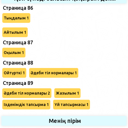
Страница 86
Тыңдалым 1
Айтылым 1
Страница 87
Оқылым 1
Страница 88
Ойтүрткі 1
Әдеби тіл нормалары 1
Страница 89
Әдеби тіл нормалары 2
Жазылым 1
Ізденімдік тапсырма 1
Үй тапсырмасы 1
Менің пірім