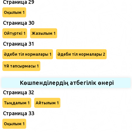
Страница 29
Оқылым 1
Страница 30
Ойтүрткі 1
Жазылым 1
Страница 31
Әдеби тіл нормалары 1
Әдеби тіл нормалары 2
Үй тапсырмасы 1
Көшпенділердің атбегілік өнері
Страница 32
Тыңдалым 1
Айтылым 1
Страница 33
Оқылым 1