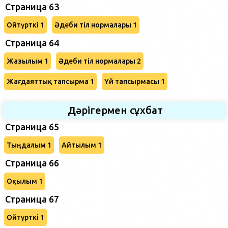
Страница 63
Ойтүрткі 1
Әдеби тіл нормалары 1
Страница 64
Жазылым 1
Әдеби тіл нормалары 2
Жағдаяттық тапсырма 1
Үй тапсырмасы 1
Дәрігермен сұхбат
Страница 65
Тыңдалым 1
Айтылым 1
Страница 66
Оқылым 1
Страница 67
Ойтүрткі 1