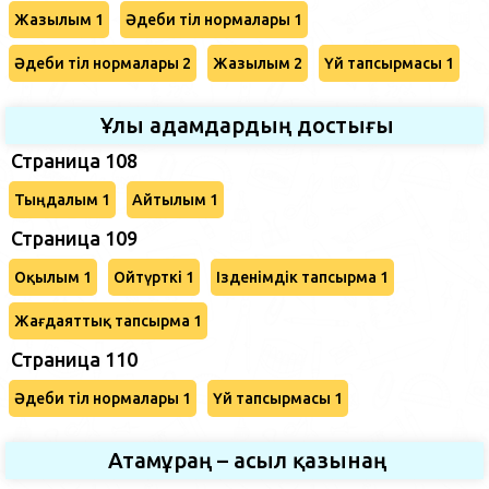
Жазылым 1
Әдеби тіл нормалары 1
Әдеби тіл нормалары 2
Жазылым 2
Үй тапсырмасы 1
Ұлы адамдардың достығы
Страница 108
Тыңдалым 1
Айтылым 1
Страница 109
Оқылым 1
Ойтүрткі 1
Ізденімдік тапсырма 1
Жағдаяттық тапсырма 1
Страница 110
Әдеби тіл нормалары 1
Үй тапсырмасы 1
Атамұраң – асыл қазынаң