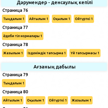
Дәрумендер - денсаулық кепілі
Страница 76
Тыңдалым 1
Айтылым 1
Оқылым 1
Ойтүрткі 1
Страница 77
Әдеби тіл нормалары 1
Страница 78
Жазылым 1
Ізденімдік тапсырма 1
Үй тапсырмасы 1
Ағзаның дабылы
Страница 79
Тыңдалым 1
Страница 80
Айтылым 1
Оқылым 1
Ойтүрткі 1
Жазылым 1