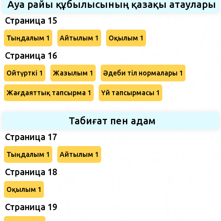
Ауа райы құбылысының қазақы атаулары
Страница 15
Тыңдалым 1
Айтылым 1
Оқылым 1
Страница 16
Ойтүрткі 1
Жазылым 1
Әдеби тіл нормалары 1
Жағдаяттық тапсырма 1
Үй тапсырмасы 1
Табиғат пен адам
Страница 17
Тыңдалым 1
Айтылым 1
Страница 18
Оқылым 1
Страница 19