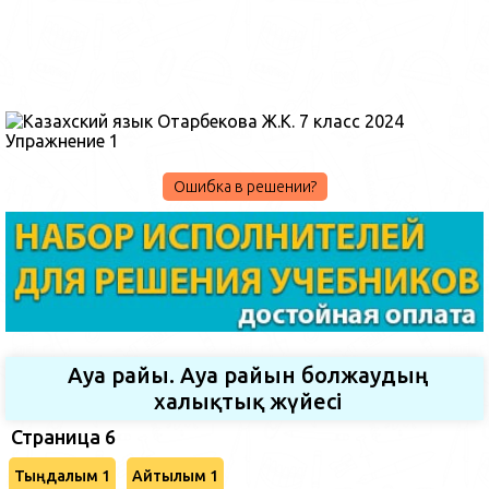
Ошибка в решении?
Ауа райы. Ауа райын болжаудың
халықтық жүйесі
Страница 6
Тыңдалым 1
Айтылым 1