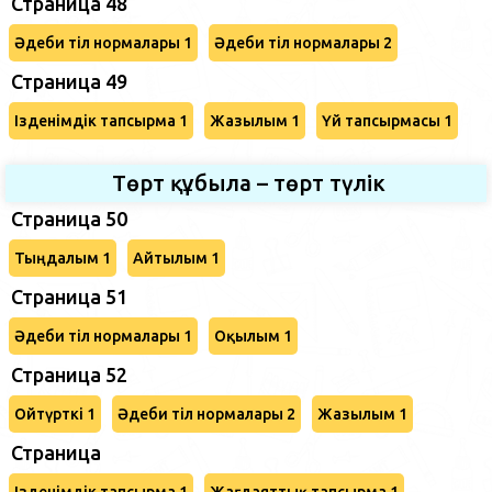
Страница 48
Әдеби тіл нормалары 1
Әдеби тіл нормалары 2
Страница 49
Ізденімдік тапсырма 1
Жазылым 1
Үй тапсырмасы 1
Төрт құбыла – төрт түлік
Страница 50
Тыңдалым 1
Айтылым 1
Страница 51
Әдеби тіл нормалары 1
Оқылым 1
Страница 52
Ойтүрткі 1
Әдеби тіл нормалары 2
Жазылым 1
Страница
Ізденімдік тапсырма 1
Жағдаяттық тапсырма 1