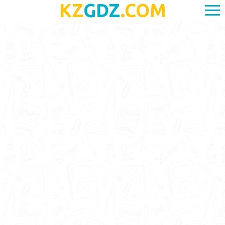
KZ
GDZ
.COM