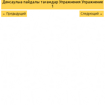
Денсаулыққа пайдалы тағамдар Упражнения
Упражнение
1
← Предыдущий
Следующий →