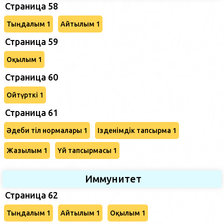
Страница 58
Тыңдалым 1
Айтылым 1
Страница 59
Оқылым 1
Страница 60
Ойтүрткі 1
Страница 61
Әдеби тіл нормалары 1
Ізденімдік тапсырма 1
Жазылым 1
Үй тапсырмасы 1
Иммунитет
Страница 62
Тыңдалым 1
Айтылым 1
Оқылым 1