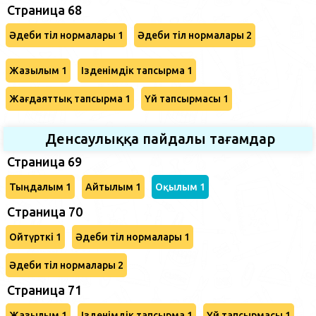
Страница 68
Әдеби тіл нормалары 1
Әдеби тіл нормалары 2
Жазылым 1
Ізденімдік тапсырма 1
Жағдаяттық тапсырма 1
Үй тапсырмасы 1
Денсаулыққа пайдалы тағамдар
Страница 69
Тыңдалым 1
Айтылым 1
Оқылым 1
Cтраница 70
Ойтүрткі 1
Әдеби тіл нормалары 1
Әдеби тіл нормалары 2
Страница 71
Жазылым 1
Ізденімдік тапсырма 1
Үй тапсырмасы 1