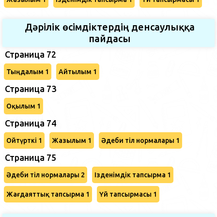
Дәрілік өсімдіктердің денсаулыққа
пайдасы
Страница 72
Тыңдалым 1
Айтылым 1
Страница 73
Оқылым 1
Страница 74
Ойтүрткі 1
Жазылым 1
Әдеби тіл нормалары 1
Страница 75
Әдеби тіл нормалары 2
Ізденімдік тапсырма 1
Жағдаяттық тапсырма 1
Үй тапсырмасы 1