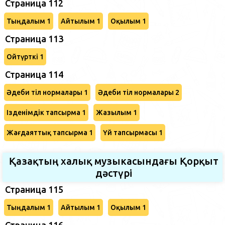
Страница 112
Тыңдалым 1
Айтылым 1
Оқылым 1
Страница 113
Ойтүрткі 1
Страница 114
Әдеби тіл нормалары 1
Әдеби тіл нормалары 2
Ізденімдік тапсырма 1
Жазылым 1
Жағдаяттық тапсырма 1
Үй тапсырмасы 1
Қазақтың халық музыкасындағы Қорқыт
дәстүрі
Страница 115
Тыңдалым 1
Айтылым 1
Оқылым 1
Страница 116