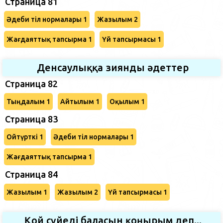
Страница 81
Әдеби тіл нормалары 1
Жазылым 2
Жағдаяттық тапсырма 1
Үй тапсырмасы 1
Денсаулыққа зиянды әдеттер
Страница 82
Тыңдалым 1
Айтылым 1
Оқылым 1
Страница 83
Ойтүрткі 1
Әдеби тіл нормалары 1
Жағдаяттық тапсырма 1
Страница 84
Жазылым 1
Жазылым 2
Үй тапсырмасы 1
Қой сүйеді баласын қоңырым деп...