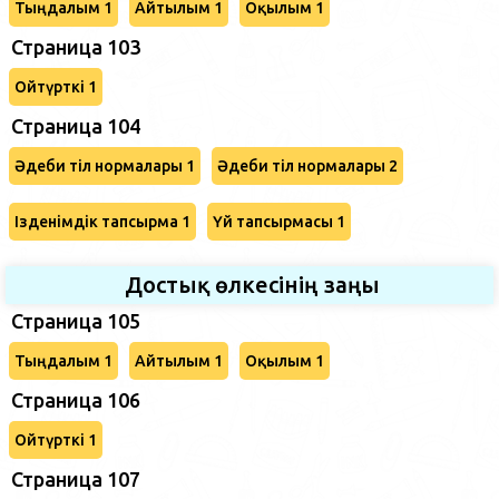
Тыңдалым 1
Айтылым 1
Оқылым 1
Страница 103
Ойтүрткі 1
Страница 104
Әдеби тіл нормалары 1
Әдеби тіл нормалары 2
Ізденімдік тапсырма 1
Үй тапсырмасы 1
Достық өлкесінің заңы
Страница 105
Тыңдалым 1
Айтылым 1
Оқылым 1
Страница 106
Ойтүрткі 1
Страница 107