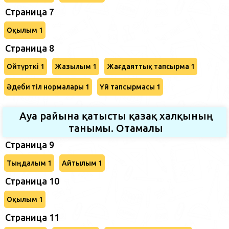
Страница 7
Оқылым 1
Страница 8
Ойтүрткі 1
Жазылым 1
Жағдаяттық тапсырма 1
Әдеби тіл нормалары 1
Үй тапсырмасы 1
Ауа райына қатысты қазақ халқының
танымы. Отамалы
Страница 9
Тыңдалым 1
Айтылым 1
Страница 10
Оқылым 1
Страница 11