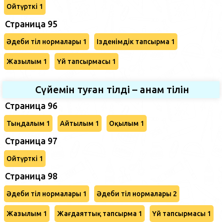
Ойтүрткі 1
Страница 95
Әдеби тіл нормалары 1
Ізденімдік тапсырма 1
Жазылым 1
Үй тапсырмасы 1
Сүйемін туған тілді – анам тілін
Страница 96
Тыңдалым 1
Айтылым 1
Оқылым 1
Страница 97
Ойтүрткі 1
Страница 98
Әдеби тіл нормалары 1
Әдеби тіл нормалары 2
Жазылым 1
Жағдаяттық тапсырма 1
Үй тапсырмасы 1