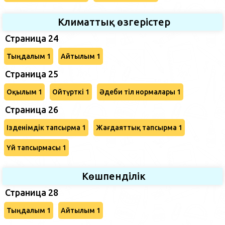
Климаттық өзгерістер
Страница 24
Тыңдалым 1
Айтылым 1
Страница 25
Оқылым 1
Ойтүрткі 1
Әдеби тіл нормалары 1
Страница 26
Ізденімдік тапсырма 1
Жағдаяттық тапсырма 1
Үй тапсырмасы 1
Көшпенділік
Страница 28
Тыңдалым 1
Айтылым 1