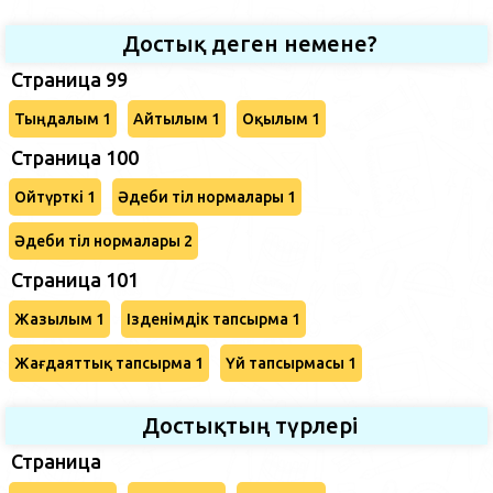
Достық деген немене?
Страница 99
Тыңдалым 1
Айтылым 1
Оқылым 1
Страница 100
Ойтүрткі 1
Әдеби тіл нормалары 1
Әдеби тіл нормалары 2
Страница 101
Жазылым 1
Ізденімдік тапсырма 1
Жағдаяттық тапсырма 1
Үй тапсырмасы 1
Достықтың түрлері
Страница