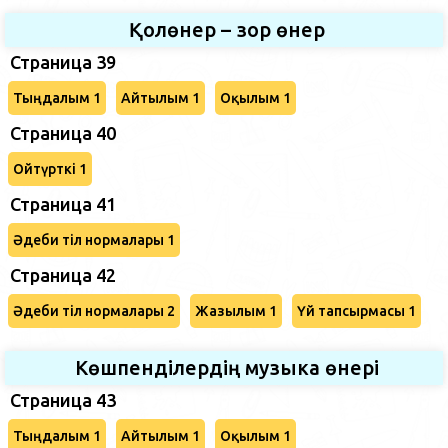
Қолөнер – зор өнер
Страница 39
Тыңдалым 1
Айтылым 1
Оқылым 1
Страница 40
Ойтүрткі 1
Страница 41
Әдеби тіл нормалары 1
Страница 42
Әдеби тіл нормалары 2
Жазылым 1
Үй тапсырмасы 1
Көшпенділердің музыка өнері
Страница 43
Тыңдалым 1
Айтылым 1
Оқылым 1