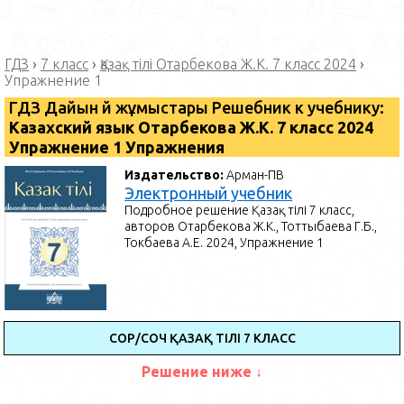
ГДЗ
›
7 класс
›
Қазақ тілі Отарбекова Ж.К. 7 класс 2024
›
Упражнение 1
ГДЗ Дайын үй жұмыстары Решебник к учебнику:
Казахский язык Отарбекова Ж.К. 7 класс 2024
Упражнение 1 Упражнения
Издательство:
Арман-ПВ
Электронный учебник
Подробное решение Қазақ тілі 7 класс,
авторов Отарбекова Ж.К., Тоттыбаева Г.Б.,
Токбаева А.Е. 2024, Упражнение 1
СОР/СОЧ ҚАЗАҚ ТІЛІ 7 КЛАСС
Решение ниже ↓