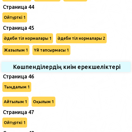
Страница 44
Ойтүрткі 1
Страница 45
Әдеби тіл нормалары 1
Әдеби тіл нормалары 2
Жазылым 1
Үй тапсырмасы 1
Көшпенділердің киім ерекшеліктері
Страница 46
Тыңдалым 1
Айтылым 1
Оқылым 1
Страница 47
Ойтүрткі 1