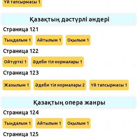
Үй тапсырмасы 1
Қазақтың дәстүрлі әндері
Страница 121
Тыңдалым 1
Айтылым 1
Оқылым 1
Страница 122
Ойтүрткі 1
Әдеби тіл нормалары 1
Страница 123
Жазылым 1
Әдеби тіл нормалары 2
Үй тапсырмасы 1
Қазақтың опера жанры
Страница 124
Тыңдалым 1
Айтылым 1
Оқылым 1
Страница 125