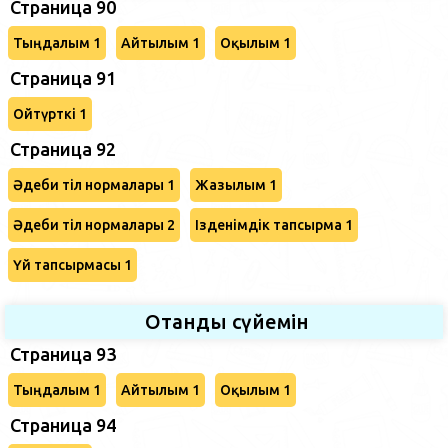
Страница 90
Тыңдалым 1
Айтылым 1
Оқылым 1
Страница 91
Ойтүрткі 1
Страница 92
Әдеби тіл нормалары 1
Жазылым 1
Әдеби тіл нормалары 2
Ізденімдік тапсырма 1
Үй тапсырмасы 1
Отанды сүйемін
Страница 93
Тыңдалым 1
Айтылым 1
Оқылым 1
Страница 94