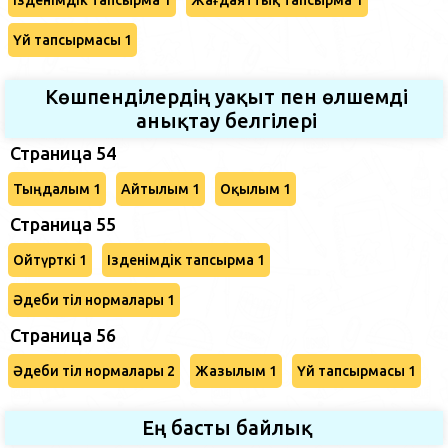
Үй тапсырмасы 1
Көшпенділердің уақыт пен өлшемді
анықтау белгілері
Страница 54
Тыңдалым 1
Айтылым 1
Оқылым 1
Страница 55
Ойтүрткі 1
Ізденімдік тапсырма 1
Әдеби тіл нормалары 1
Страница 56
Әдеби тіл нормалары 2
Жазылым 1
Үй тапсырмасы 1
Ең басты байлық