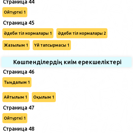
Страница 44
Ойтүрткі 1
Страница 45
Әдеби тіл нормалары 1
Әдеби тіл нормалары 2
Жазылым 1
Үй тапсырмасы 1
Көшпенділердің киім ерекшеліктері
Страница 46
Тыңдалым 1
Айтылым 1
Оқылым 1
Страница 47
Ойтүрткі 1
Страница 48