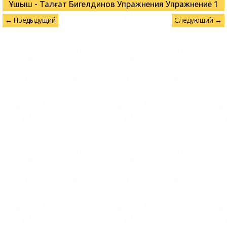
Ұшқыш - Талғат Бигелдинов Упражнения
Упражнение 1
← Предыдущий
Следующий →