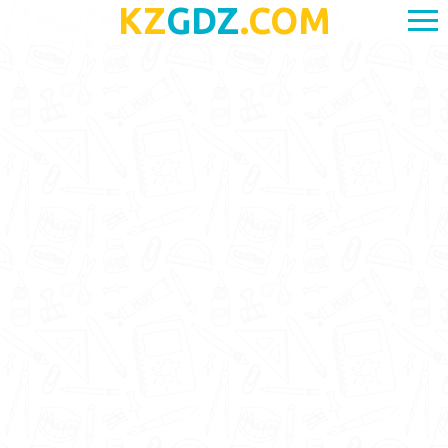
KZ
GDZ
.COM