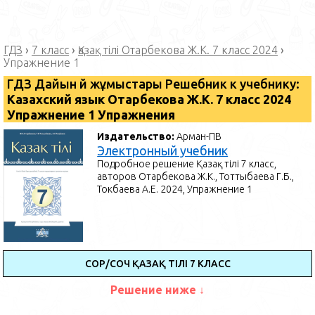
ГДЗ
›
7 класс
›
Қазақ тілі Отарбекова Ж.К. 7 класс 2024
›
Упражнение 1
ГДЗ Дайын үй жұмыстары Решебник к учебнику:
Казахский язык Отарбекова Ж.К. 7 класс 2024
Упражнение 1 Упражнения
Издательство:
Арман-ПВ
Электронный учебник
Подробное решение Қазақ тілі 7 класс,
авторов Отарбекова Ж.К., Тоттыбаева Г.Б.,
Токбаева А.Е. 2024, Упражнение 1
СОР/СОЧ ҚАЗАҚ ТІЛІ 7 КЛАСС
Решение ниже ↓