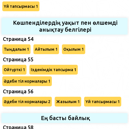
Үй тапсырмасы 1
Көшпенділердің уақыт пен өлшемді
анықтау белгілері
Страница 54
Тыңдалым 1
Айтылым 1
Оқылым 1
Страница 55
Ойтүрткі 1
Ізденімдік тапсырма 1
Әдеби тіл нормалары 1
Страница 56
Әдеби тіл нормалары 2
Жазылым 1
Үй тапсырмасы 1
Ең басты байлық
Страница 58