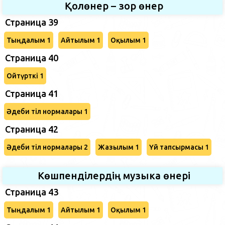
Қолөнер – зор өнер
Страница 39
Тыңдалым 1
Айтылым 1
Оқылым 1
Страница 40
Ойтүрткі 1
Страница 41
Әдеби тіл нормалары 1
Страница 42
Әдеби тіл нормалары 2
Жазылым 1
Үй тапсырмасы 1
Көшпенділердің музыка өнері
Страница 43
Тыңдалым 1
Айтылым 1
Оқылым 1