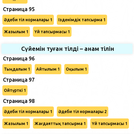
Страница 95
Әдеби тіл нормалары 1
Ізденімдік тапсырма 1
Жазылым 1
Үй тапсырмасы 1
Сүйемін туған тілді – анам тілін
Страница 96
Тыңдалым 1
Айтылым 1
Оқылым 1
Страница 97
Ойтүрткі 1
Страница 98
Әдеби тіл нормалары 1
Әдеби тіл нормалары 2
Жазылым 1
Жағдаяттық тапсырма 1
Үй тапсырмасы 1