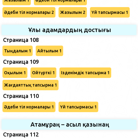
Әдеби тіл нормалары 2
Жазылым 2
Үй тапсырмасы 1
Ұлы адамдардың достығы
Страница 108
Тыңдалым 1
Айтылым 1
Страница 109
Оқылым 1
Ойтүрткі 1
Ізденімдік тапсырма 1
Жағдаяттық тапсырма 1
Страница 110
Әдеби тіл нормалары 1
Үй тапсырмасы 1
Атамұраң – асыл қазынаң
Страница 112