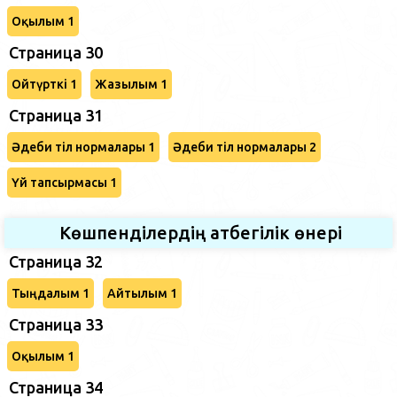
Оқылым 1
Страница 30
Ойтүрткі 1
Жазылым 1
Страница 31
Әдеби тіл нормалары 1
Әдеби тіл нормалары 2
Үй тапсырмасы 1
Көшпенділердің атбегілік өнері
Страница 32
Тыңдалым 1
Айтылым 1
Страница 33
Оқылым 1
Страница 34