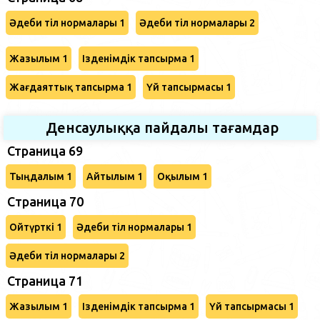
Әдеби тіл нормалары 1
Әдеби тіл нормалары 2
Жазылым 1
Ізденімдік тапсырма 1
Жағдаяттық тапсырма 1
Үй тапсырмасы 1
Денсаулыққа пайдалы тағамдар
Страница 69
Тыңдалым 1
Айтылым 1
Оқылым 1
Cтраница 70
Ойтүрткі 1
Әдеби тіл нормалары 1
Әдеби тіл нормалары 2
Страница 71
Жазылым 1
Ізденімдік тапсырма 1
Үй тапсырмасы 1