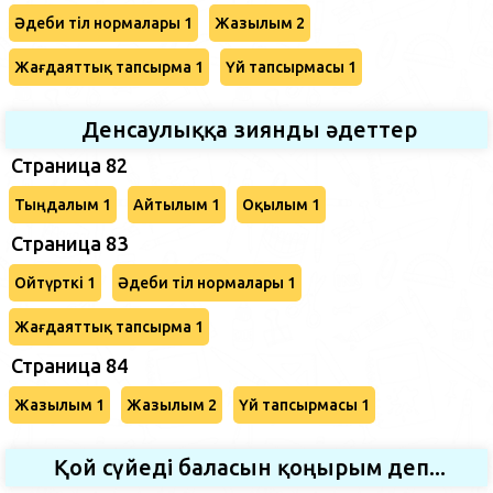
Әдеби тіл нормалары 1
Жазылым 2
Жағдаяттық тапсырма 1
Үй тапсырмасы 1
Денсаулыққа зиянды әдеттер
Страница 82
Тыңдалым 1
Айтылым 1
Оқылым 1
Страница 83
Ойтүрткі 1
Әдеби тіл нормалары 1
Жағдаяттық тапсырма 1
Страница 84
Жазылым 1
Жазылым 2
Үй тапсырмасы 1
Қой сүйеді баласын қоңырым деп...