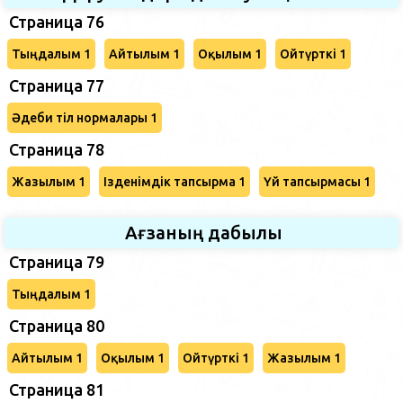
Страница 76
Тыңдалым 1
Айтылым 1
Оқылым 1
Ойтүрткі 1
Страница 77
Әдеби тіл нормалары 1
Страница 78
Жазылым 1
Ізденімдік тапсырма 1
Үй тапсырмасы 1
Ағзаның дабылы
Страница 79
Тыңдалым 1
Страница 80
Айтылым 1
Оқылым 1
Ойтүрткі 1
Жазылым 1
Страница 81