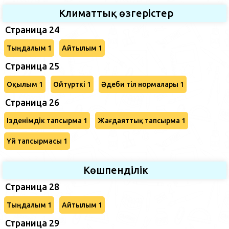
Климаттық өзгерістер
Страница 24
Тыңдалым 1
Айтылым 1
Страница 25
Оқылым 1
Ойтүрткі 1
Әдеби тіл нормалары 1
Страница 26
Ізденімдік тапсырма 1
Жағдаяттық тапсырма 1
Үй тапсырмасы 1
Көшпенділік
Страница 28
Тыңдалым 1
Айтылым 1
Страница 29