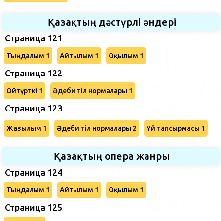
Қазақтың дәстүрлі әндері
Страница 121
Тыңдалым 1
Айтылым 1
Оқылым 1
Страница 122
Ойтүрткі 1
Әдеби тіл нормалары 1
Страница 123
Жазылым 1
Әдеби тіл нормалары 2
Үй тапсырмасы 1
Қазақтың опера жанры
Страница 124
Тыңдалым 1
Айтылым 1
Оқылым 1
Страница 125