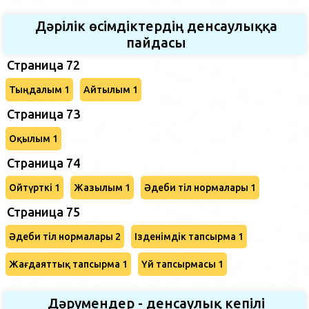
Дәрілік өсімдіктердің денсаулыққа
пайдасы
Страница 72
Тыңдалым 1
Айтылым 1
Страница 73
Оқылым 1
Страница 74
Ойтүрткі 1
Жазылым 1
Әдеби тіл нормалары 1
Страница 75
Әдеби тіл нормалары 2
Ізденімдік тапсырма 1
Жағдаяттық тапсырма 1
Үй тапсырмасы 1
Дәрумендер - денсаулық кепілі