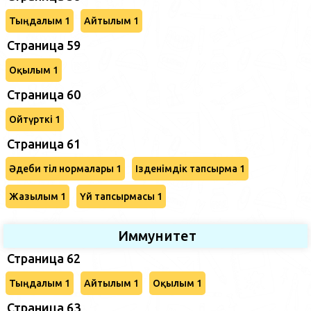
Тыңдалым 1
Айтылым 1
Страница 59
Оқылым 1
Страница 60
Ойтүрткі 1
Страница 61
Әдеби тіл нормалары 1
Ізденімдік тапсырма 1
Жазылым 1
Үй тапсырмасы 1
Иммунитет
Страница 62
Тыңдалым 1
Айтылым 1
Оқылым 1
Страница 63