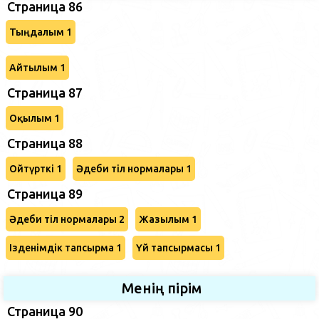
Страница 86
Тыңдалым 1
Айтылым 1
Страница 87
Оқылым 1
Страница 88
Ойтүрткі 1
Әдеби тіл нормалары 1
Страница 89
Әдеби тіл нормалары 2
Жазылым 1
Ізденімдік тапсырма 1
Үй тапсырмасы 1
Менің пірім
Страница 90