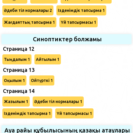
Әдеби тіл нормалары 2
Ізденімдік тапсырма 1
Жағдаяттық тапсырма 1
Үй тапсырмасы 1
Синоптиктер болжамы
Страница 12
Тыңдалым 1
Айтылым 1
Страница 13
Оқылым 1
Ойтүрткі 1
Страница 14
Жазылым 1
Әдеби тіл нормалары 1
Ізденімдік тапсырма 1
Үй тапсырмасы 1
Ауа райы құбылысының қазақы атаулары