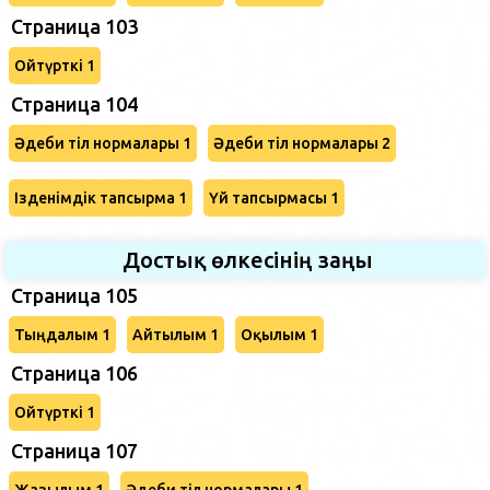
Страница 103
Ойтүрткі 1
Страница 104
Әдеби тіл нормалары 1
Әдеби тіл нормалары 2
Ізденімдік тапсырма 1
Үй тапсырмасы 1
Достық өлкесінің заңы
Страница 105
Тыңдалым 1
Айтылым 1
Оқылым 1
Страница 106
Ойтүрткі 1
Страница 107
Жазылым 1
Әдеби тіл нормалары 1