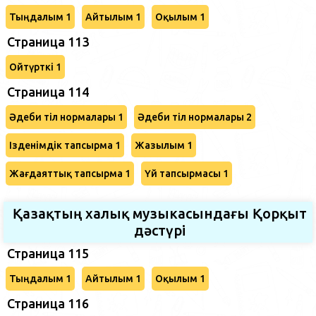
Тыңдалым 1
Айтылым 1
Оқылым 1
Страница 113
Ойтүрткі 1
Страница 114
Әдеби тіл нормалары 1
Әдеби тіл нормалары 2
Ізденімдік тапсырма 1
Жазылым 1
Жағдаяттық тапсырма 1
Үй тапсырмасы 1
Қазақтың халық музыкасындағы Қорқыт
дәстүрі
Страница 115
Тыңдалым 1
Айтылым 1
Оқылым 1
Страница 116