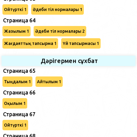
Ойтүрткі 1
Әдеби тіл нормалары 1
Страница 64
Жазылым 1
Әдеби тіл нормалары 2
Жағдаяттық тапсырма 1
Үй тапсырмасы 1
Дәрігермен сұхбат
Страница 65
Тыңдалым 1
Айтылым 1
Страница 66
Оқылым 1
Страница 67
Ойтүрткі 1
Страница 68