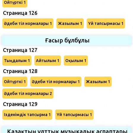
Ойтүрткі 1
Страница 126
Әдеби тіл нормалары 1
Жазылым 1
Үй тапсырмасы 1
Ғасыр бұлбұлы
Страница 127
Тыңдалым 1
Айтылым 1
Оқылым 1
Страница 128
Ойтүрткі 1
Әдеби тіл нормалары 1
Жазылым 1
Әдеби тіл нормалары 2
Страница 129
Ізденімдік тапсырма 1
Үй тапсырмасы 1
Қазақтың ұлттық музыкалық аспаптары