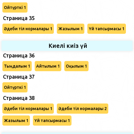
Ойтүрткі 1
Страница 35
Әдеби тіл нормалары 1
Жазылым 1
Үй тапсырмасы 1
Киелі киіз үй
Страница 36
Тыңдалым 1
Айтылым 1
Оқылым 1
Страница 37
Ойтүрткі 1
Страница 38
Әдеби тіл нормалары 1
Әдеби тіл нормалары 2
Жазылым 1
Үй тапсырмасы 1