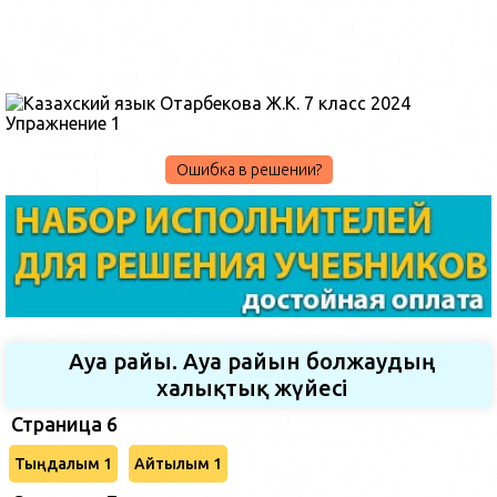
Ошибка в решении?
Ауа райы. Ауа райын болжаудың
халықтық жүйесі
Страница 6
Тыңдалым 1
Айтылым 1