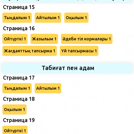
Страница 15
Тыңдалым 1
Айтылым 1
Оқылым 1
Страница 16
Ойтүрткі 1
Жазылым 1
Әдеби тіл нормалары 1
Жағдаяттық тапсырма 1
Үй тапсырмасы 1
Табиғат пен адам
Страница 17
Тыңдалым 1
Айтылым 1
Страница 18
Оқылым 1
Страница 19
Ойтүрткі 1