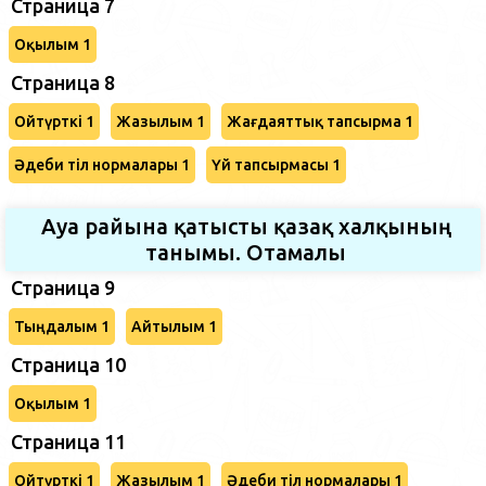
Страница 7
Оқылым 1
Страница 8
Ойтүрткі 1
Жазылым 1
Жағдаяттық тапсырма 1
Әдеби тіл нормалары 1
Үй тапсырмасы 1
Ауа райына қатысты қазақ халқының
танымы. Отамалы
Страница 9
Тыңдалым 1
Айтылым 1
Страница 10
Оқылым 1
Страница 11
Ойтүрткі 1
Жазылым 1
Әдеби тіл нормалары 1