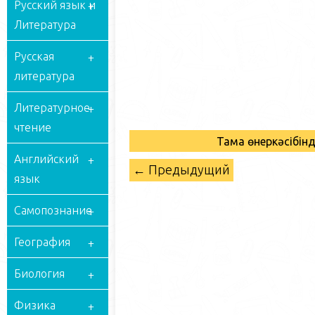
Русский язык и
Литература
Русская
литература
Литературное
чтение
Тамақ өнеркәсібі
Английский
← Предыдущий
язык
Самопознание
География
Биология
Физика