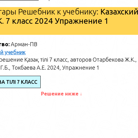
ары Решебник к учебнику:
Казахски
. 7 класс 2024 Упражнение 1
тво:
Арман-ПВ
й учебник
ешение Қазақ тілі 7 класс, авторов Отарбекова Ж.К.,
Г.Б., Токбаева А.Е. 2024, Упражнение 1
АҚ ТІЛІ 7 КЛАСС
Решение ниже ↓