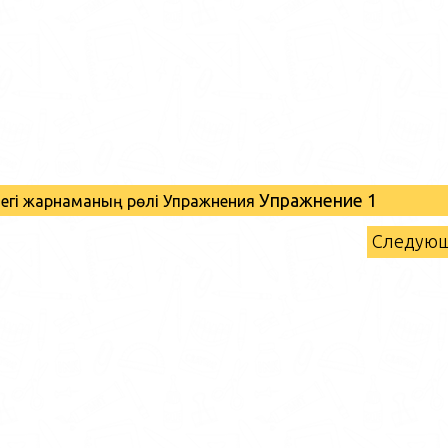
Упражнение 1
ндегі жарнаманың рөлі Упражнения
Следую