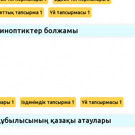
яттық тапсырма 1
Үй тапсырмасы 1
иноптиктер болжамы
лары 1
Ізденімдік тапсырма 1
Үй тапсырмасы 1
құбылысының қазақы атаулары