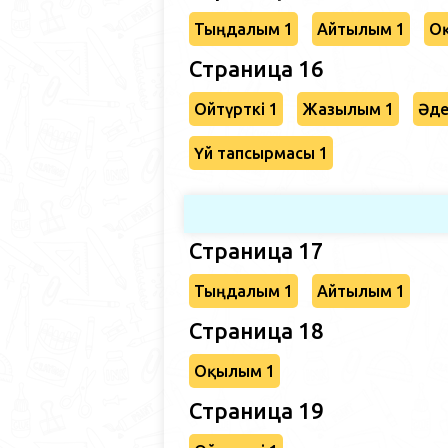
Тыңдалым 1
Айтылым 1
О
Страница 16
Ойтүрткі 1
Жазылым 1
Әде
Үй тапсырмасы 1
Страница 17
Тыңдалым 1
Айтылым 1
Страница 18
Оқылым 1
Страница 19