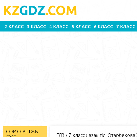
KZ
GDZ
.COM
2 КЛАСС
3 КЛАСС
4 КЛАСС
5 КЛАСС
6 КЛАСС
7 КЛАСС
СОР СОЧ ТЖБ
ГДЗ
›
7 класс
›
Қазақ тілі Отарбекова