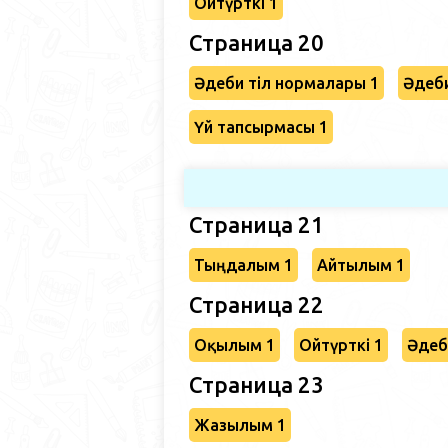
Ойтүрткі 1
Страница 20
Әдеби тіл нормалары 1
Әдеби
Үй тапсырмасы 1
Страница 21
Тыңдалым 1
Айтылым 1
Страница 22
Оқылым 1
Ойтүрткі 1
Әдеб
Страница 23
Жазылым 1