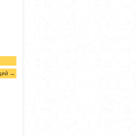
щий →