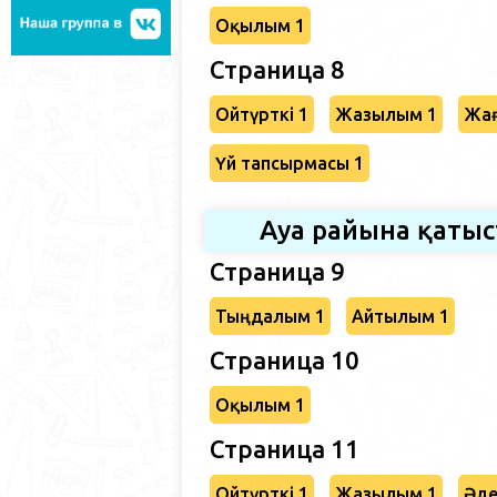
Оқылым 1
Страница 8
Ойтүрткі 1
Жазылым 1
Жағ
Үй тапсырмасы 1
Ауа райына қаты
Страница 9
Тыңдалым 1
Айтылым 1
Страница 10
Оқылым 1
Страница 11
Ойтүрткі 1
Жазылым 1
Әде