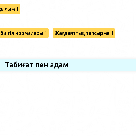
қылым 1
би тіл нормалары 1
Жағдаяттық тапсырма 1
Табиғат пен адам