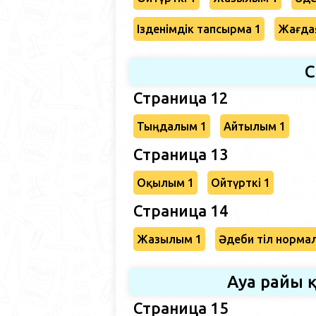
Ізденімдік тапсырма 1
Жағда
С
Страница 12
Тыңдалым 1
Айтылым 1
Страница 13
Оқылым 1
Ойтүрткі 1
Страница 14
Жазылым 1
Әдеби тіл норма
Ауа райы 
Страница 15