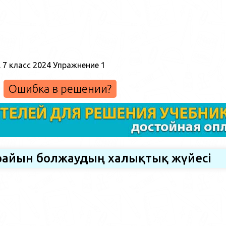
Ошибка в решении?
 райын болжаудың халықтық жүйесі