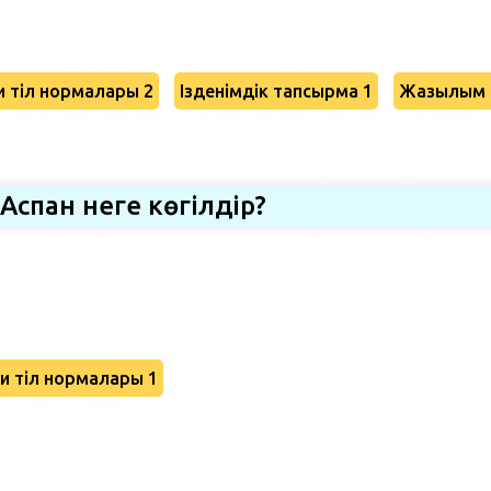
 тіл нормалары 2
Ізденімдік тапсырма 1
Жазылым 
Аспан неге көгілдір?
и тіл нормалары 1