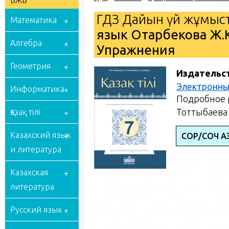
БЖБ
ГДЗ Дайын үй жұмыст
Математика
язык Отарбекова Ж.К
Алгебра
Упражнения
Геометрия
Издательс
Электронны
Информатика
Подробное р
Тоттыбаева 
Қазақ тілі
Казахский язык
СОР/СОЧ ҚАЗ
и литература
Казахская
литература
Русский язык