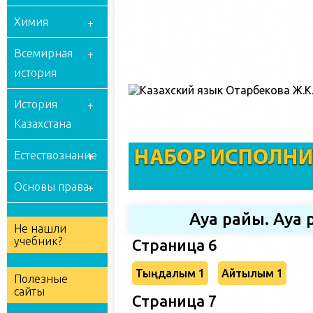
Химия
Всемирная
история
История
Казахстана
Естествознание
Основы права
Ауа райы. Ауа
Не нашли
учебник?
Страница 6
Тыңдалым 1
Айтылым 1
Полезные
сайты
Страница 7