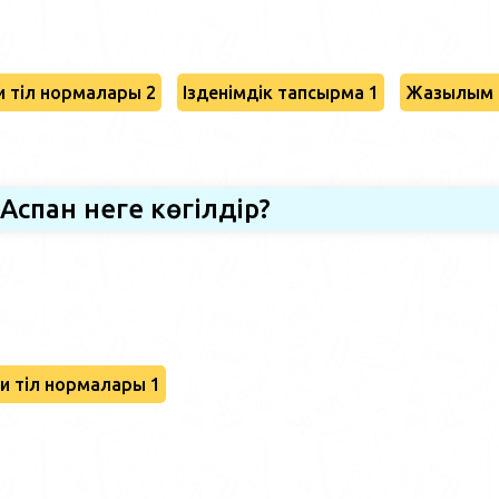
 тіл нормалары 2
Ізденімдік тапсырма 1
Жазылым 
Аспан неге көгілдір?
и тіл нормалары 1