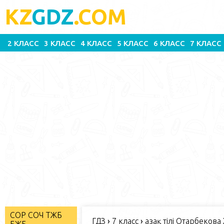
KZ
GDZ
.COM
2 КЛАСС
3 КЛАСС
4 КЛАСС
5 КЛАСС
6 КЛАСС
7 КЛАСС
СОР СОЧ ТЖБ
ГДЗ
›
7 класс
›
Қазақ тілі Отарбекова