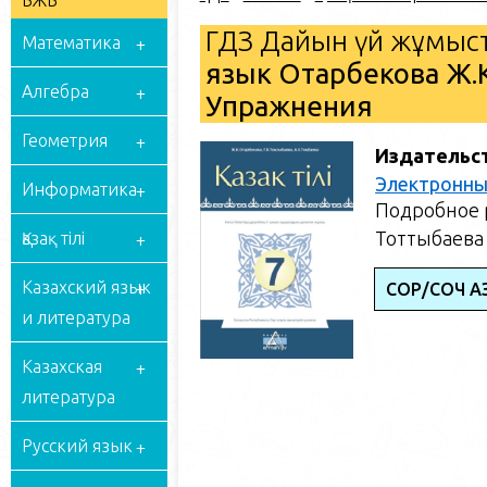
БЖБ
ГДЗ Дайын үй жұмыст
Математика
язык Отарбекова Ж.К
Алгебра
Упражнения
Геометрия
Издательс
Электронны
Информатика
Подробное р
Тоттыбаева 
Қазақ тілі
Казахский язык
СОР/СОЧ ҚАЗ
и литература
Казахская
литература
Русский язык