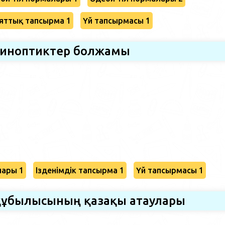
яттық тапсырма 1
Үй тапсырмасы 1
иноптиктер болжамы
лары 1
Ізденімдік тапсырма 1
Үй тапсырмасы 1
құбылысының қазақы атаулары