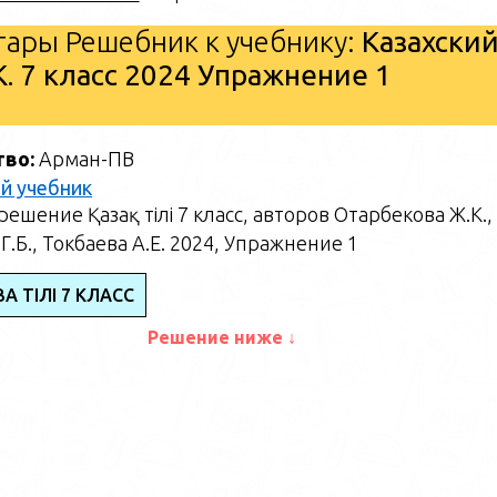
ары Решебник к учебнику:
Казахски
. 7 класс 2024 Упражнение 1
тво:
Арман-ПВ
й учебник
ешение Қазақ тілі 7 класс, авторов Отарбекова Ж.К.,
Г.Б., Токбаева А.Е. 2024, Упражнение 1
АҚ ТІЛІ 7 КЛАСС
Решение ниже ↓