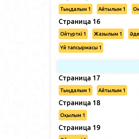
Тыңдалым 1
Айтылым 1
О
Страница 16
Ойтүрткі 1
Жазылым 1
Әде
Үй тапсырмасы 1
Страница 17
Тыңдалым 1
Айтылым 1
Страница 18
Оқылым 1
Страница 19