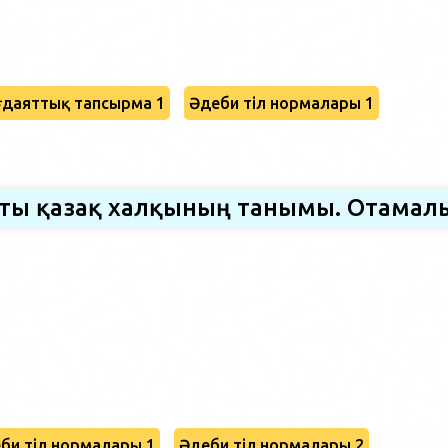
даяттық тапсырма 1
Әдеби тіл нормалары 1
сты қазақ халқының танымы. Отамал
би тіл нормалары 1
Әдеби тіл нормалары 2