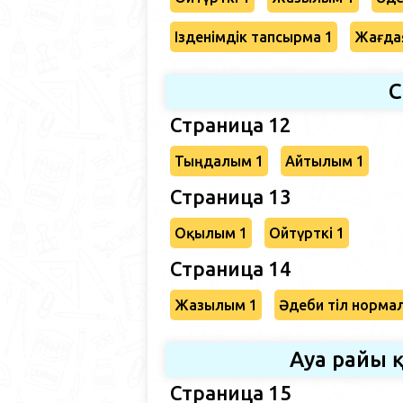
Ізденімдік тапсырма 1
Жағда
С
Страница 12
Тыңдалым 1
Айтылым 1
Страница 13
Оқылым 1
Ойтүрткі 1
Страница 14
Жазылым 1
Әдеби тіл норма
Ауа райы 
Страница 15