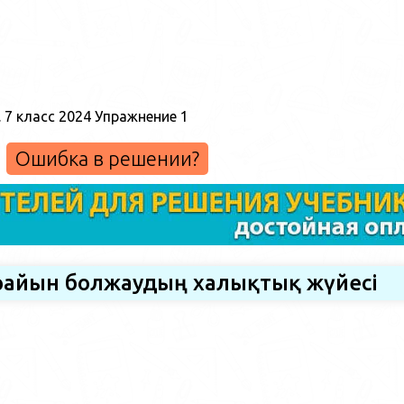
Ошибка в решении?
 райын болжаудың халықтық жүйесі