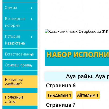
Химия
Всемирная
история
История
Казахстана
Естествознание
Основы права
Ауа райы. Ауа
Не нашли
учебник?
Страница 6
Тыңдалым 1
Айтылым 1
Полезные
сайты
Страница 7