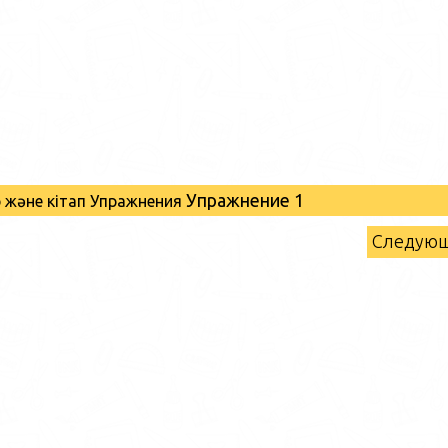
Упражнение 1
р және кітап Упражнения
Следую