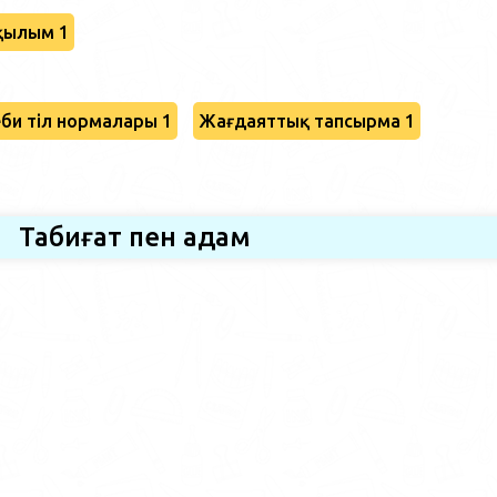
қылым 1
би тіл нормалары 1
Жағдаяттық тапсырма 1
Табиғат пен адам