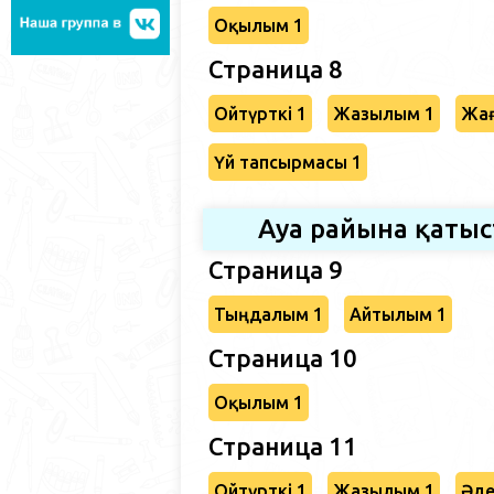
Оқылым 1
Страница 8
Ойтүрткі 1
Жазылым 1
Жағ
Үй тапсырмасы 1
Ауа райына қаты
Страница 9
Тыңдалым 1
Айтылым 1
Страница 10
Оқылым 1
Страница 11
Ойтүрткі 1
Жазылым 1
Әде