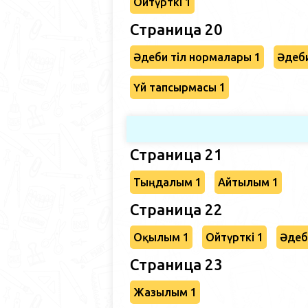
Ойтүрткі 1
Страница 20
Әдеби тіл нормалары 1
Әдеби
Үй тапсырмасы 1
Страница 21
Тыңдалым 1
Айтылым 1
Страница 22
Оқылым 1
Ойтүрткі 1
Әдеб
Страница 23
Жазылым 1