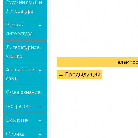
Русский язык и
Литература
Русская
литература
Литературное
чтение
Ғаламто
Английский
← Предыдущий
язык
Самопознание
География
Биология
Физика