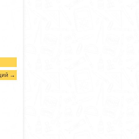
щий →