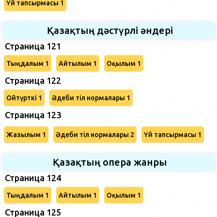
Үй тапсырмасы 1
Қазақтың дәстүрлі әндері
Страница 121
Тыңдалым 1
Айтылым 1
Оқылым 1
Страница 122
Ойтүрткі 1
Әдеби тіл нормалары 1
Страница 123
Жазылым 1
Әдеби тіл нормалары 2
Үй тапсырмасы 1
Қазақтың опера жанры
Страница 124
Тыңдалым 1
Айтылым 1
Оқылым 1
Страница 125