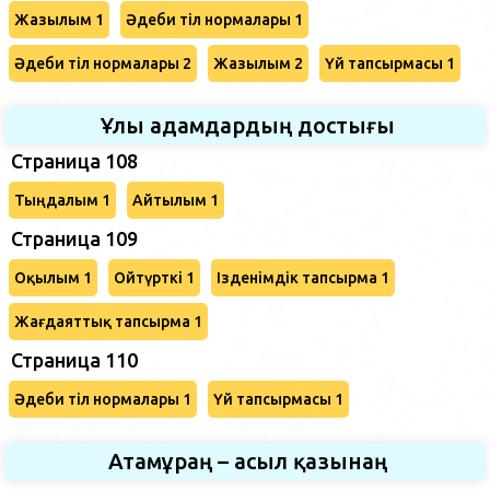
Жазылым 1
Әдеби тіл нормалары 1
Әдеби тіл нормалары 2
Жазылым 2
Үй тапсырмасы 1
Ұлы адамдардың достығы
Страница 108
Тыңдалым 1
Айтылым 1
Страница 109
Оқылым 1
Ойтүрткі 1
Ізденімдік тапсырма 1
Жағдаяттық тапсырма 1
Страница 110
Әдеби тіл нормалары 1
Үй тапсырмасы 1
Атамұраң – асыл қазынаң