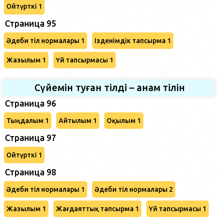
Ойтүрткі 1
Страница 95
Әдеби тіл нормалары 1
Ізденімдік тапсырма 1
Жазылым 1
Үй тапсырмасы 1
Сүйемін туған тілді – анам тілін
Страница 96
Тыңдалым 1
Айтылым 1
Оқылым 1
Страница 97
Ойтүрткі 1
Страница 98
Әдеби тіл нормалары 1
Әдеби тіл нормалары 2
Жазылым 1
Жағдаяттық тапсырма 1
Үй тапсырмасы 1