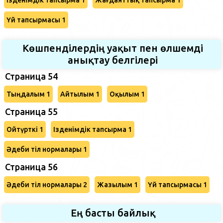
Үй тапсырмасы 1
Көшпенділердің уақыт пен өлшемді
анықтау белгілері
Страница 54
Тыңдалым 1
Айтылым 1
Оқылым 1
Страница 55
Ойтүрткі 1
Ізденімдік тапсырма 1
Әдеби тіл нормалары 1
Страница 56
Әдеби тіл нормалары 2
Жазылым 1
Үй тапсырмасы 1
Ең басты байлық