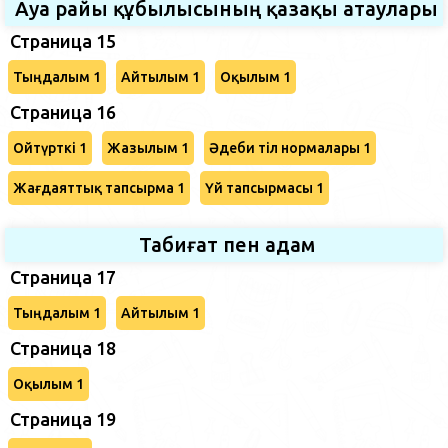
Ауа райы құбылысының қазақы атаулары
Страница 15
Тыңдалым 1
Айтылым 1
Оқылым 1
Страница 16
Ойтүрткі 1
Жазылым 1
Әдеби тіл нормалары 1
Жағдаяттық тапсырма 1
Үй тапсырмасы 1
Табиғат пен адам
Страница 17
Тыңдалым 1
Айтылым 1
Страница 18
Оқылым 1
Страница 19