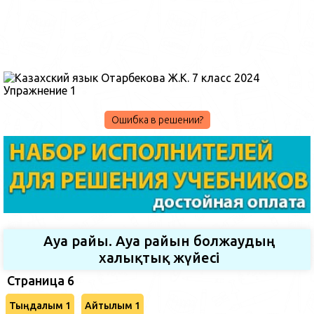
Ошибка в решении?
Ауа райы. Ауа райын болжаудың
халықтық жүйесі
Страница 6
Тыңдалым 1
Айтылым 1