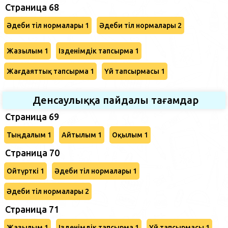
Страница 68
Әдеби тіл нормалары 1
Әдеби тіл нормалары 2
Жазылым 1
Ізденімдік тапсырма 1
Жағдаяттық тапсырма 1
Үй тапсырмасы 1
Денсаулыққа пайдалы тағамдар
Страница 69
Тыңдалым 1
Айтылым 1
Оқылым 1
Cтраница 70
Ойтүрткі 1
Әдеби тіл нормалары 1
Әдеби тіл нормалары 2
Страница 71
Жазылым 1
Ізденімдік тапсырма 1
Үй тапсырмасы 1