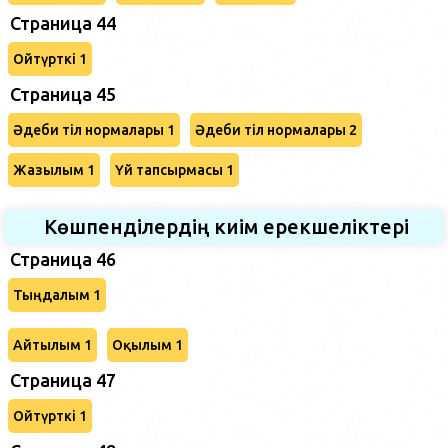
Страница 44
Ойтүрткі 1
Страница 45
Әдеби тіл нормалары 1
Әдеби тіл нормалары 2
Жазылым 1
Үй тапсырмасы 1
Көшпенділердің киім ерекшеліктері
Страница 46
Тыңдалым 1
Айтылым 1
Оқылым 1
Страница 47
Ойтүрткі 1