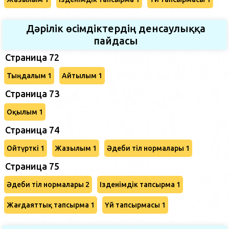
Дәрілік өсімдіктердің денсаулыққа
пайдасы
Страница 72
Тыңдалым 1
Айтылым 1
Страница 73
Оқылым 1
Страница 74
Ойтүрткі 1
Жазылым 1
Әдеби тіл нормалары 1
Страница 75
Әдеби тіл нормалары 2
Ізденімдік тапсырма 1
Жағдаяттық тапсырма 1
Үй тапсырмасы 1