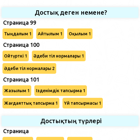
Достық деген немене?
Страница 99
Тыңдалым 1
Айтылым 1
Оқылым 1
Страница 100
Ойтүрткі 1
Әдеби тіл нормалары 1
Әдеби тіл нормалары 2
Страница 101
Жазылым 1
Ізденімдік тапсырма 1
Жағдаяттық тапсырма 1
Үй тапсырмасы 1
Достықтың түрлері
Страница