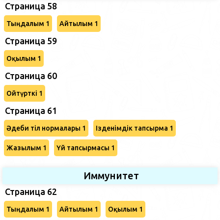
Страница 58
Тыңдалым 1
Айтылым 1
Страница 59
Оқылым 1
Страница 60
Ойтүрткі 1
Страница 61
Әдеби тіл нормалары 1
Ізденімдік тапсырма 1
Жазылым 1
Үй тапсырмасы 1
Иммунитет
Страница 62
Тыңдалым 1
Айтылым 1
Оқылым 1