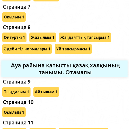
Страница 7
Оқылым 1
Страница 8
Ойтүрткі 1
Жазылым 1
Жағдаяттық тапсырма 1
Әдеби тіл нормалары 1
Үй тапсырмасы 1
Ауа райына қатысты қазақ халқының
танымы. Отамалы
Страница 9
Тыңдалым 1
Айтылым 1
Страница 10
Оқылым 1
Страница 11