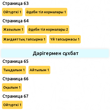
Страница 63
Ойтүрткі 1
Әдеби тіл нормалары 1
Страница 64
Жазылым 1
Әдеби тіл нормалары 2
Жағдаяттық тапсырма 1
Үй тапсырмасы 1
Дәрігермен сұхбат
Страница 65
Тыңдалым 1
Айтылым 1
Страница 66
Оқылым 1
Страница 67
Ойтүрткі 1