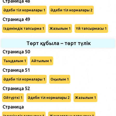
Страница 48
Әдеби тіл нормалары 1
Әдеби тіл нормалары 2
Страница 49
Ізденімдік тапсырма 1
Жазылым 1
Үй тапсырмасы 1
Төрт құбыла – төрт түлік
Страница 50
Тыңдалым 1
Айтылым 1
Страница 51
Әдеби тіл нормалары 1
Оқылым 1
Страница 52
Ойтүрткі 1
Әдеби тіл нормалары 2
Жазылым 1
Страница
Ізденімдік тапсырма 1
Жағдаяттық тапсырма 1