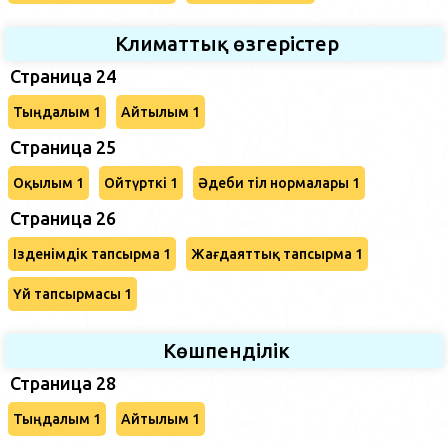
Климаттық өзгерістер
Страница 24
Тыңдалым 1
Айтылым 1
Страница 25
Оқылым 1
Ойтүрткі 1
Әдеби тіл нормалары 1
Страница 26
Ізденімдік тапсырма 1
Жағдаяттық тапсырма 1
Үй тапсырмасы 1
Көшпенділік
Страница 28
Тыңдалым 1
Айтылым 1