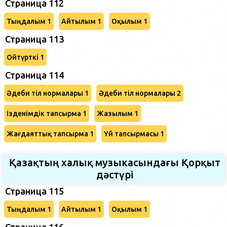
Страница 112
Тыңдалым 1
Айтылым 1
Оқылым 1
Страница 113
Ойтүрткі 1
Страница 114
Әдеби тіл нормалары 1
Әдеби тіл нормалары 2
Ізденімдік тапсырма 1
Жазылым 1
Жағдаяттық тапсырма 1
Үй тапсырмасы 1
Қазақтың халық музыкасындағы Қорқыт
дәстүрі
Страница 115
Тыңдалым 1
Айтылым 1
Оқылым 1
Страница 116