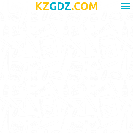
KZ
GDZ
.COM