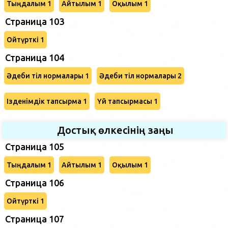
Тыңдалым 1
Айтылым 1
Оқылым 1
Страница 103
Ойтүрткі 1
Страница 104
Әдеби тіл нормалары 1
Әдеби тіл нормалары 2
Ізденімдік тапсырма 1
Үй тапсырмасы 1
Достық өлкесінің заңы
Страница 105
Тыңдалым 1
Айтылым 1
Оқылым 1
Страница 106
Ойтүрткі 1
Страница 107