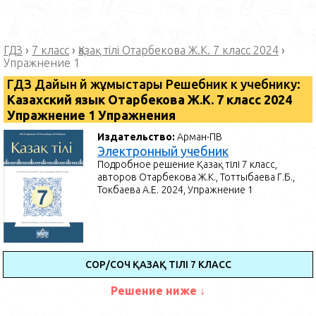
ГДЗ
›
7 класс
›
Қазақ тілі Отарбекова Ж.К. 7 класс 2024
›
Упражнение 1
ГДЗ Дайын үй жұмыстары Решебник к учебнику:
Казахский язык Отарбекова Ж.К. 7 класс 2024
Упражнение 1 Упражнения
Издательство:
Арман-ПВ
Электронный учебник
Подробное решение Қазақ тілі 7 класс,
авторов Отарбекова Ж.К., Тоттыбаева Г.Б.,
Токбаева А.Е. 2024, Упражнение 1
СОР/СОЧ ҚАЗАҚ ТІЛІ 7 КЛАСС
Решение ниже ↓