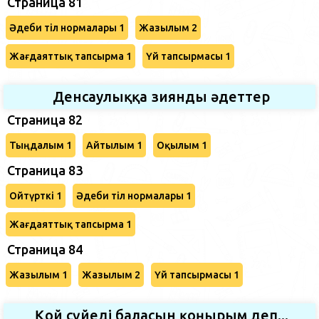
Страница 81
Әдеби тіл нормалары 1
Жазылым 2
Жағдаяттық тапсырма 1
Үй тапсырмасы 1
Денсаулыққа зиянды әдеттер
Страница 82
Тыңдалым 1
Айтылым 1
Оқылым 1
Страница 83
Ойтүрткі 1
Әдеби тіл нормалары 1
Жағдаяттық тапсырма 1
Страница 84
Жазылым 1
Жазылым 2
Үй тапсырмасы 1
Қой сүйеді баласын қоңырым деп...