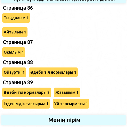
Страница 86
Тыңдалым 1
Айтылым 1
Страница 87
Оқылым 1
Страница 88
Ойтүрткі 1
Әдеби тіл нормалары 1
Страница 89
Әдеби тіл нормалары 2
Жазылым 1
Ізденімдік тапсырма 1
Үй тапсырмасы 1
Менің пірім