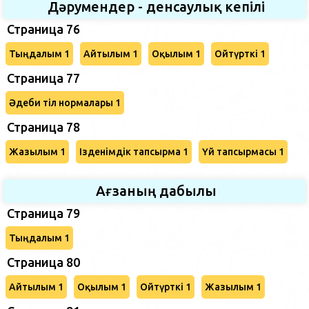
Дәрумендер - денсаулық кепілі
Страница 76
Тыңдалым 1
Айтылым 1
Оқылым 1
Ойтүрткі 1
Страница 77
Әдеби тіл нормалары 1
Страница 78
Жазылым 1
Ізденімдік тапсырма 1
Үй тапсырмасы 1
Ағзаның дабылы
Страница 79
Тыңдалым 1
Страница 80
Айтылым 1
Оқылым 1
Ойтүрткі 1
Жазылым 1