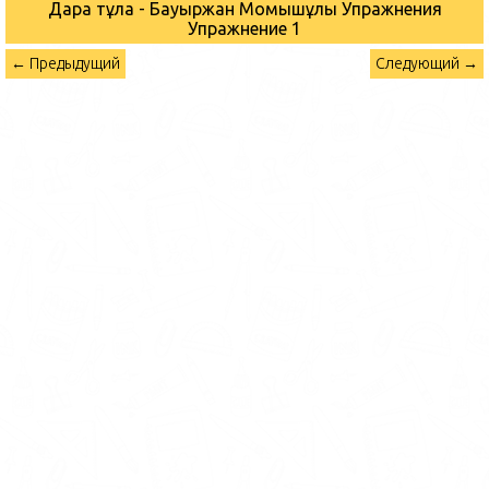
Дара тұлға - Бауыржан Момышұлы Упражнения
Упражнение 1
← Предыдущий
Следующий →