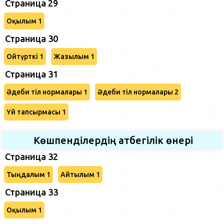
Страница 29
Оқылым 1
Страница 30
Ойтүрткі 1
Жазылым 1
Страница 31
Әдеби тіл нормалары 1
Әдеби тіл нормалары 2
Үй тапсырмасы 1
Көшпенділердің атбегілік өнері
Страница 32
Тыңдалым 1
Айтылым 1
Страница 33
Оқылым 1