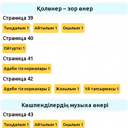
Қолөнер – зор өнер
Страница 39
Тыңдалым 1
Айтылым 1
Оқылым 1
Страница 40
Ойтүрткі 1
Страница 41
Әдеби тіл нормалары 1
Страница 42
Әдеби тіл нормалары 2
Жазылым 1
Үй тапсырмасы 1
Көшпенділердің музыка өнері
Страница 43
Тыңдалым 1
Айтылым 1
Оқылым 1