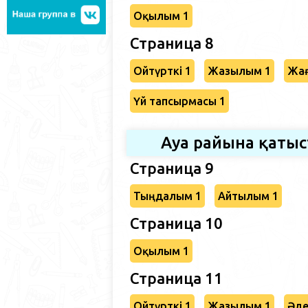
Оқылым 1
Страница 8
Ойтүрткі 1
Жазылым 1
Жағ
Үй тапсырмасы 1
Ауа райына қаты
Страница 9
Тыңдалым 1
Айтылым 1
Страница 10
Оқылым 1
Страница 11
Ойтүрткі 1
Жазылым 1
Әде