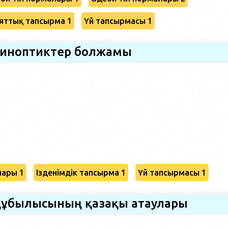
яттық тапсырма 1
Үй тапсырмасы 1
иноптиктер болжамы
лары 1
Ізденімдік тапсырма 1
Үй тапсырмасы 1
құбылысының қазақы атаулары