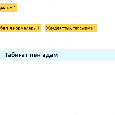
қылым 1
би тіл нормалары 1
Жағдаяттық тапсырма 1
Табиғат пен адам