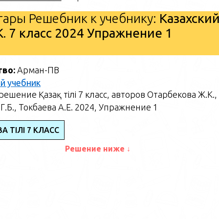
ары Решебник к учебнику:
Казахски
. 7 класс 2024 Упражнение 1
тво:
Арман-ПВ
й учебник
ешение Қазақ тілі 7 класс, авторов Отарбекова Ж.К.,
Г.Б., Токбаева А.Е. 2024, Упражнение 1
АҚ ТІЛІ 7 КЛАСС
Решение ниже ↓