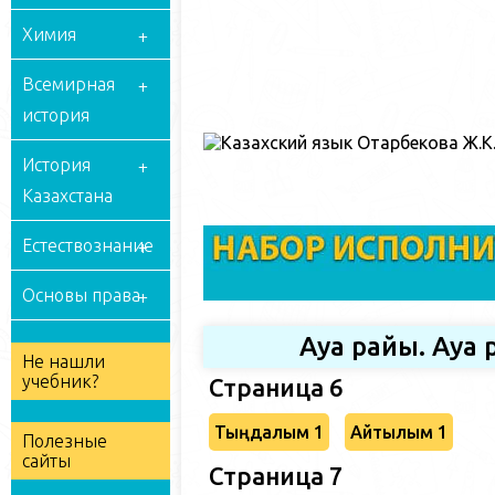
Химия
Всемирная
история
История
Казахстана
Естествознание
Основы права
Ауа райы. Ауа
Не нашли
учебник?
Страница 6
Тыңдалым 1
Айтылым 1
Полезные
сайты
Страница 7