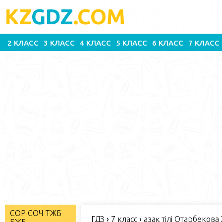
KZ
GDZ
.COM
2 КЛАСС
3 КЛАСС
4 КЛАСС
5 КЛАСС
6 КЛАСС
7 КЛАСС
СОР СОЧ ТЖБ
ГДЗ
›
7 класс
›
Қазақ тілі Отарбекова