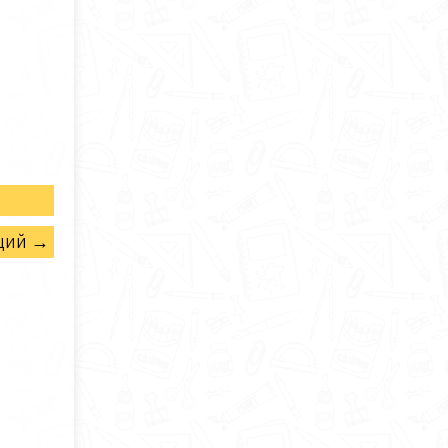
щий →