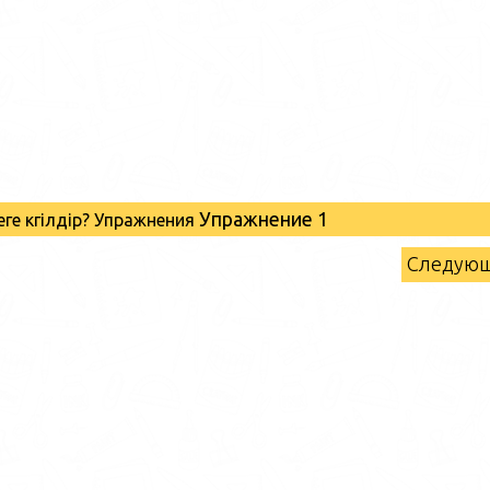
Упражнение 1
еге көгілдір? Упражнения
Следую