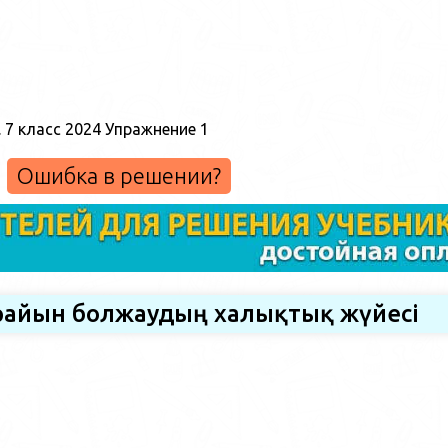
Ошибка в решении?
 райын болжаудың халықтық жүйесі