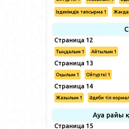
Ізденімдік тапсырма 1
Жағда
С
Страница 12
Тыңдалым 1
Айтылым 1
Страница 13
Оқылым 1
Ойтүрткі 1
Страница 14
Жазылым 1
Әдеби тіл норма
Ауа райы 
Страница 15