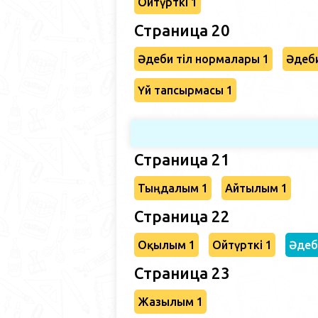
Ойтүрткі 1
Страница 20
Әдеби тіл нормалары 1
Әдеби
Үй тапсырмасы 1
Страница 21
Тыңдалым 1
Айтылым 1
Страница 22
Оқылым 1
Ойтүрткі 1
Әдеб
Страница 23
Жазылым 1