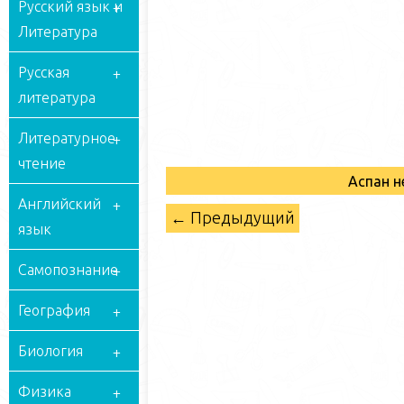
Русский язык и
Литература
Русская
литература
Литературное
чтение
Аспан н
Английский
← Предыдущий
язык
Самопознание
География
Биология
Физика