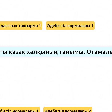
даяттық тапсырма 1
Әдеби тіл нормалары 1
сты қазақ халқының танымы. Отамал
би тіл нормалары 1
Әдеби тіл нормалары 2