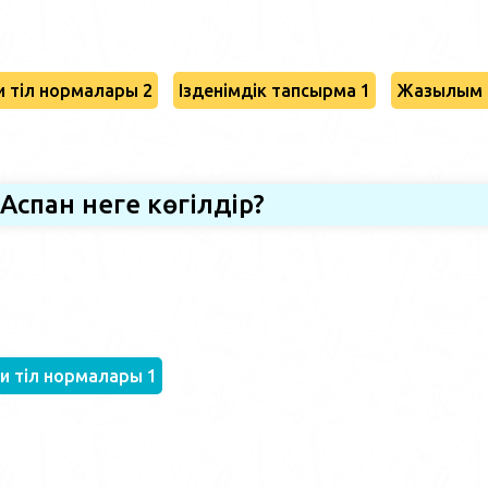
 тіл нормалары 2
Ізденімдік тапсырма 1
Жазылым 
Аспан неге көгілдір?
и тіл нормалары 1