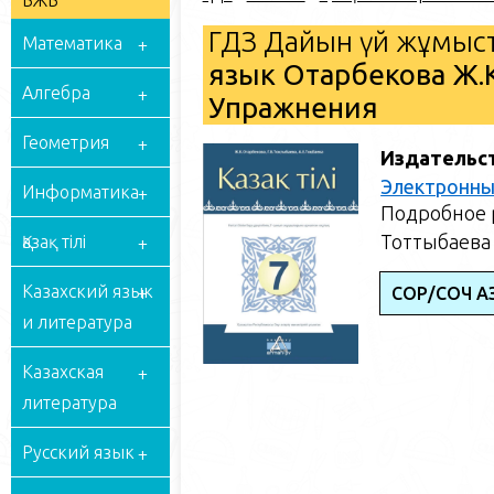
БЖБ
ГДЗ Дайын үй жұмыст
Математика
язык Отарбекова Ж.К
Алгебра
Упражнения
Геометрия
Издательс
Электронны
Информатика
Подробное р
Тоттыбаева 
Қазақ тілі
Казахский язык
СОР/СОЧ ҚАЗ
и литература
Казахская
литература
Русский язык