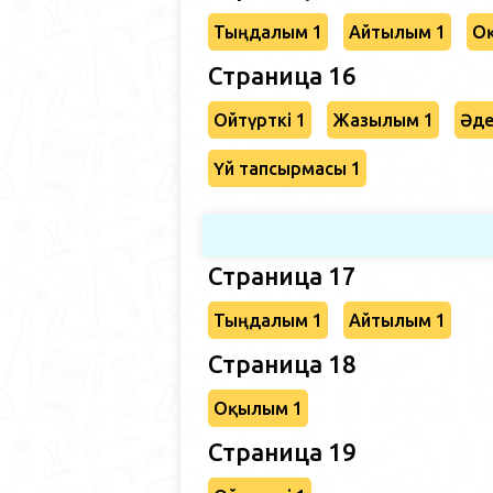
Тыңдалым 1
Айтылым 1
О
Страница 16
Ойтүрткі 1
Жазылым 1
Әде
Үй тапсырмасы 1
Страница 17
Тыңдалым 1
Айтылым 1
Страница 18
Оқылым 1
Страница 19