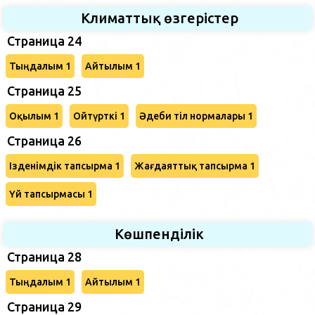
Климаттық өзгерістер
Страница 24
Тыңдалым 1
Айтылым 1
Страница 25
Оқылым 1
Ойтүрткі 1
Әдеби тіл нормалары 1
Страница 26
Ізденімдік тапсырма 1
Жағдаяттық тапсырма 1
Үй тапсырмасы 1
Көшпенділік
Страница 28
Тыңдалым 1
Айтылым 1
Страница 29