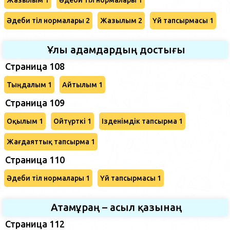
Әдеби тіл нормалары 2
Жазылым 2
Үй тапсырмасы 1
Ұлы адамдардың достығы
Страница 108
Тыңдалым 1
Айтылым 1
Страница 109
Оқылым 1
Ойтүрткі 1
Ізденімдік тапсырма 1
Жағдаяттық тапсырма 1
Страница 110
Әдеби тіл нормалары 1
Үй тапсырмасы 1
Атамұраң – асыл қазынаң
Страница 112