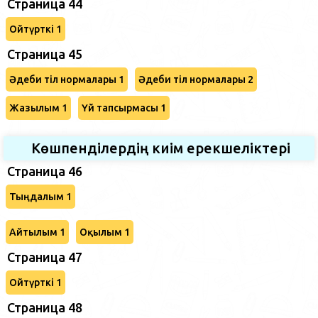
Страница 44
Ойтүрткі 1
Страница 45
Әдеби тіл нормалары 1
Әдеби тіл нормалары 2
Жазылым 1
Үй тапсырмасы 1
Көшпенділердің киім ерекшеліктері
Страница 46
Тыңдалым 1
Айтылым 1
Оқылым 1
Страница 47
Ойтүрткі 1
Страница 48