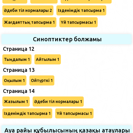
Әдеби тіл нормалары 2
Ізденімдік тапсырма 1
Жағдаяттық тапсырма 1
Үй тапсырмасы 1
Синоптиктер болжамы
Страница 12
Тыңдалым 1
Айтылым 1
Страница 13
Оқылым 1
Ойтүрткі 1
Страница 14
Жазылым 1
Әдеби тіл нормалары 1
Ізденімдік тапсырма 1
Үй тапсырмасы 1
Ауа райы құбылысының қазақы атаулары