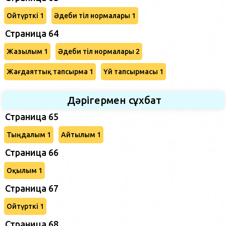
Ойтүрткі 1
Әдеби тіл нормалары 1
Страница 64
Жазылым 1
Әдеби тіл нормалары 2
Жағдаяттық тапсырма 1
Үй тапсырмасы 1
Дәрігермен сұхбат
Страница 65
Тыңдалым 1
Айтылым 1
Страница 66
Оқылым 1
Страница 67
Ойтүрткі 1
Страница 68