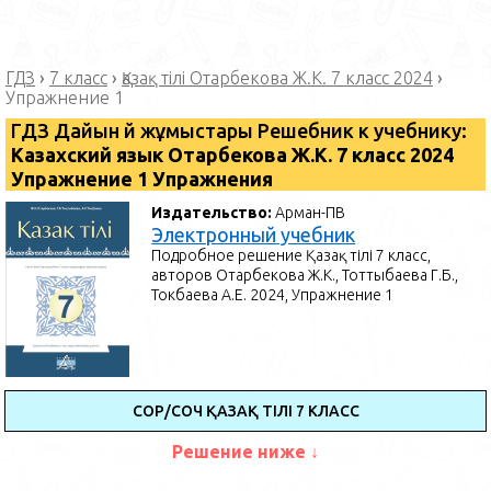
ГДЗ
›
7 класс
›
Қазақ тілі Отарбекова Ж.К. 7 класс 2024
›
Упражнение 1
ГДЗ Дайын үй жұмыстары Решебник к учебнику:
Казахский язык Отарбекова Ж.К. 7 класс 2024
Упражнение 1 Упражнения
Издательство:
Арман-ПВ
Электронный учебник
Подробное решение Қазақ тілі 7 класс,
авторов Отарбекова Ж.К., Тоттыбаева Г.Б.,
Токбаева А.Е. 2024, Упражнение 1
СОР/СОЧ ҚАЗАҚ ТІЛІ 7 КЛАСС
Решение ниже ↓