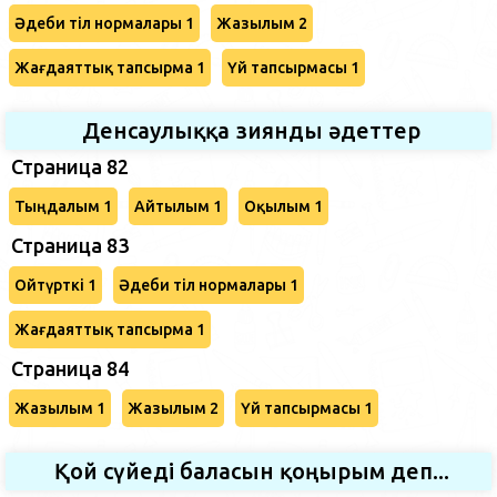
Әдеби тіл нормалары 1
Жазылым 2
Жағдаяттық тапсырма 1
Үй тапсырмасы 1
Денсаулыққа зиянды әдеттер
Страница 82
Тыңдалым 1
Айтылым 1
Оқылым 1
Страница 83
Ойтүрткі 1
Әдеби тіл нормалары 1
Жағдаяттық тапсырма 1
Страница 84
Жазылым 1
Жазылым 2
Үй тапсырмасы 1
Қой сүйеді баласын қоңырым деп...