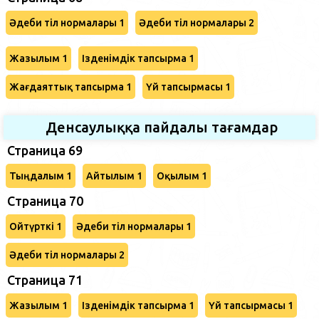
Әдеби тіл нормалары 1
Әдеби тіл нормалары 2
Жазылым 1
Ізденімдік тапсырма 1
Жағдаяттық тапсырма 1
Үй тапсырмасы 1
Денсаулыққа пайдалы тағамдар
Страница 69
Тыңдалым 1
Айтылым 1
Оқылым 1
Cтраница 70
Ойтүрткі 1
Әдеби тіл нормалары 1
Әдеби тіл нормалары 2
Страница 71
Жазылым 1
Ізденімдік тапсырма 1
Үй тапсырмасы 1