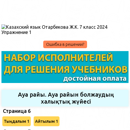
Ошибка в решении?
Ауа райы. Ауа райын болжаудың
халықтық жүйесі
Страница 6
Тыңдалым 1
Айтылым 1