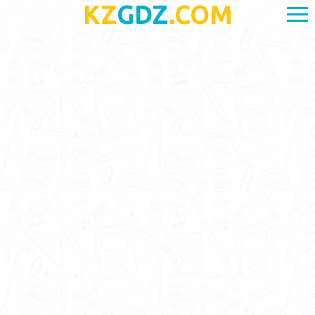
KZ
GDZ
.COM