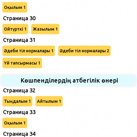
Оқылым 1
Страница 30
Ойтүрткі 1
Жазылым 1
Страница 31
Әдеби тіл нормалары 1
Әдеби тіл нормалары 2
Үй тапсырмасы 1
Көшпенділердің атбегілік өнері
Страница 32
Тыңдалым 1
Айтылым 1
Страница 33
Оқылым 1
Страница 34