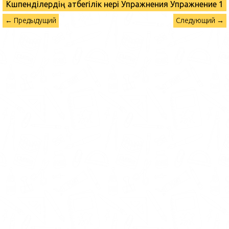
Көшпенділердің атбегілік өнері Упражнения
Упражнение 1
← Предыдущий
Следующий →