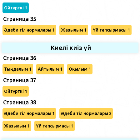
Ойтүрткі 1
Страница 35
Әдеби тіл нормалары 1
Жазылым 1
Үй тапсырмасы 1
Киелі киіз үй
Страница 36
Тыңдалым 1
Айтылым 1
Оқылым 1
Страница 37
Ойтүрткі 1
Страница 38
Әдеби тіл нормалары 1
Әдеби тіл нормалары 2
Жазылым 1
Үй тапсырмасы 1