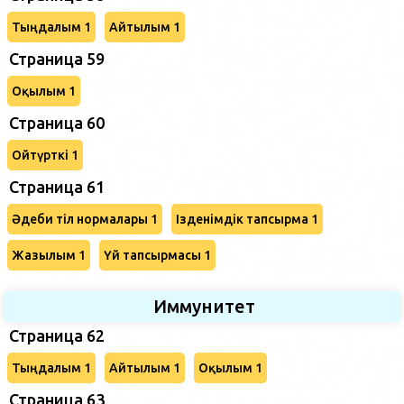
Тыңдалым 1
Айтылым 1
Страница 59
Оқылым 1
Страница 60
Ойтүрткі 1
Страница 61
Әдеби тіл нормалары 1
Ізденімдік тапсырма 1
Жазылым 1
Үй тапсырмасы 1
Иммунитет
Страница 62
Тыңдалым 1
Айтылым 1
Оқылым 1
Страница 63