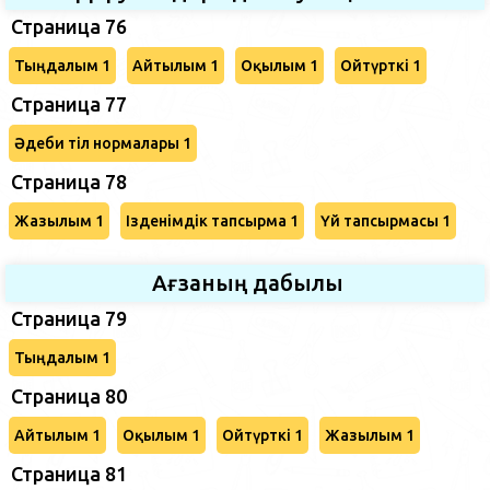
Страница 76
Тыңдалым 1
Айтылым 1
Оқылым 1
Ойтүрткі 1
Страница 77
Әдеби тіл нормалары 1
Страница 78
Жазылым 1
Ізденімдік тапсырма 1
Үй тапсырмасы 1
Ағзаның дабылы
Страница 79
Тыңдалым 1
Страница 80
Айтылым 1
Оқылым 1
Ойтүрткі 1
Жазылым 1
Страница 81