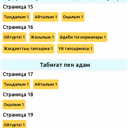
Страница 15
Тыңдалым 1
Айтылым 1
Оқылым 1
Страница 16
Ойтүрткі 1
Жазылым 1
Әдеби тіл нормалары 1
Жағдаяттық тапсырма 1
Үй тапсырмасы 1
Табиғат пен адам
Страница 17
Тыңдалым 1
Айтылым 1
Страница 18
Оқылым 1
Страница 19
Ойтүрткі 1