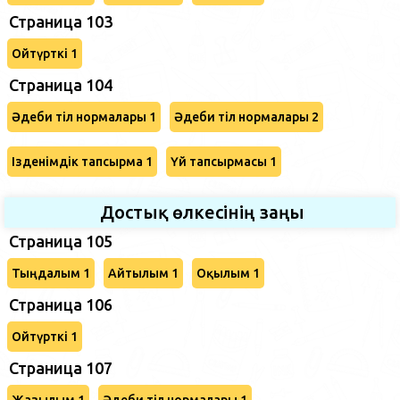
Страница 103
Ойтүрткі 1
Страница 104
Әдеби тіл нормалары 1
Әдеби тіл нормалары 2
Ізденімдік тапсырма 1
Үй тапсырмасы 1
Достық өлкесінің заңы
Страница 105
Тыңдалым 1
Айтылым 1
Оқылым 1
Страница 106
Ойтүрткі 1
Страница 107
Жазылым 1
Әдеби тіл нормалары 1