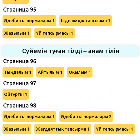
Страница 95
Әдеби тіл нормалары 1
Ізденімдік тапсырма 1
Жазылым 1
Үй тапсырмасы 1
Сүйемін туған тілді – анам тілін
Страница 96
Тыңдалым 1
Айтылым 1
Оқылым 1
Страница 97
Ойтүрткі 1
Страница 98
Әдеби тіл нормалары 1
Әдеби тіл нормалары 2
Жазылым 1
Жағдаяттық тапсырма 1
Үй тапсырмасы 1