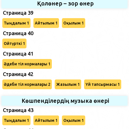
Қолөнер – зор өнер
Страница 39
Тыңдалым 1
Айтылым 1
Оқылым 1
Страница 40
Ойтүрткі 1
Страница 41
Әдеби тіл нормалары 1
Страница 42
Әдеби тіл нормалары 2
Жазылым 1
Үй тапсырмасы 1
Көшпенділердің музыка өнері
Страница 43
Тыңдалым 1
Айтылым 1
Оқылым 1