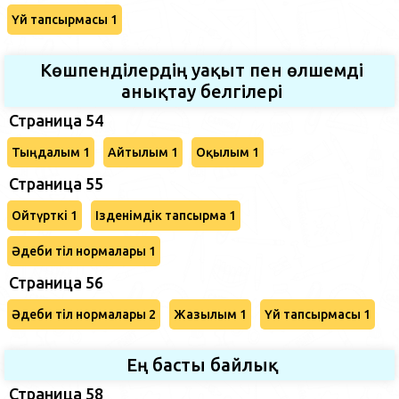
Үй тапсырмасы 1
Көшпенділердің уақыт пен өлшемді
анықтау белгілері
Страница 54
Тыңдалым 1
Айтылым 1
Оқылым 1
Страница 55
Ойтүрткі 1
Ізденімдік тапсырма 1
Әдеби тіл нормалары 1
Страница 56
Әдеби тіл нормалары 2
Жазылым 1
Үй тапсырмасы 1
Ең басты байлық
Страница 58