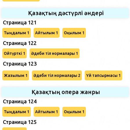
Қазақтың дәстүрлі әндері
Страница 121
Тыңдалым 1
Айтылым 1
Оқылым 1
Страница 122
Ойтүрткі 1
Әдеби тіл нормалары 1
Страница 123
Жазылым 1
Әдеби тіл нормалары 2
Үй тапсырмасы 1
Қазақтың опера жанры
Страница 124
Тыңдалым 1
Айтылым 1
Оқылым 1
Страница 125