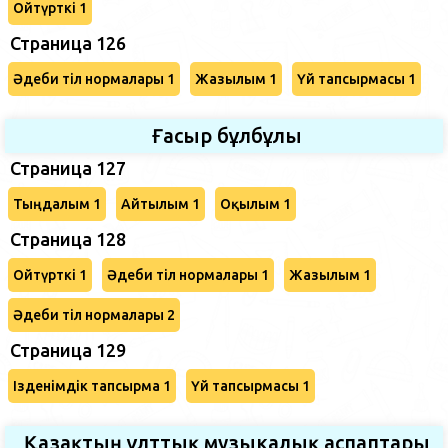
Ойтүрткі 1
Страница 126
Әдеби тіл нормалары 1
Жазылым 1
Үй тапсырмасы 1
Ғасыр бұлбұлы
Страница 127
Тыңдалым 1
Айтылым 1
Оқылым 1
Страница 128
Ойтүрткі 1
Әдеби тіл нормалары 1
Жазылым 1
Әдеби тіл нормалары 2
Страница 129
Ізденімдік тапсырма 1
Үй тапсырмасы 1
Қазақтың ұлттық музыкалық аспаптары