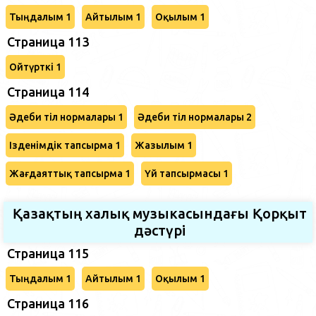
Тыңдалым 1
Айтылым 1
Оқылым 1
Страница 113
Ойтүрткі 1
Страница 114
Әдеби тіл нормалары 1
Әдеби тіл нормалары 2
Ізденімдік тапсырма 1
Жазылым 1
Жағдаяттық тапсырма 1
Үй тапсырмасы 1
Қазақтың халық музыкасындағы Қорқыт
дәстүрі
Страница 115
Тыңдалым 1
Айтылым 1
Оқылым 1
Страница 116