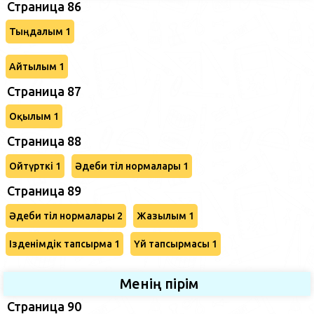
Страница 86
Тыңдалым 1
Айтылым 1
Страница 87
Оқылым 1
Страница 88
Ойтүрткі 1
Әдеби тіл нормалары 1
Страница 89
Әдеби тіл нормалары 2
Жазылым 1
Ізденімдік тапсырма 1
Үй тапсырмасы 1
Менің пірім
Страница 90