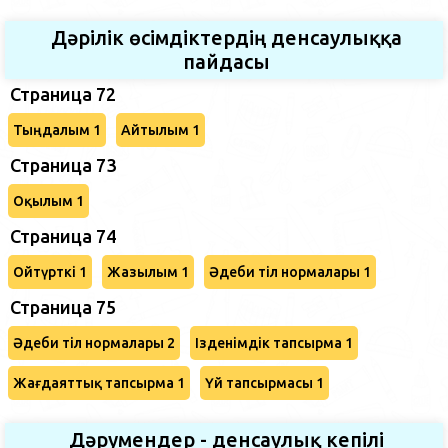
Дәрілік өсімдіктердің денсаулыққа
пайдасы
Страница 72
Тыңдалым 1
Айтылым 1
Страница 73
Оқылым 1
Страница 74
Ойтүрткі 1
Жазылым 1
Әдеби тіл нормалары 1
Страница 75
Әдеби тіл нормалары 2
Ізденімдік тапсырма 1
Жағдаяттық тапсырма 1
Үй тапсырмасы 1
Дәрумендер - денсаулық кепілі