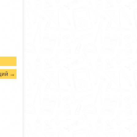
щий →