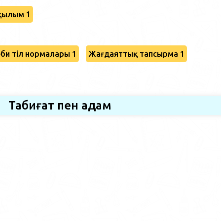
қылым 1
би тіл нормалары 1
Жағдаяттық тапсырма 1
Табиғат пен адам