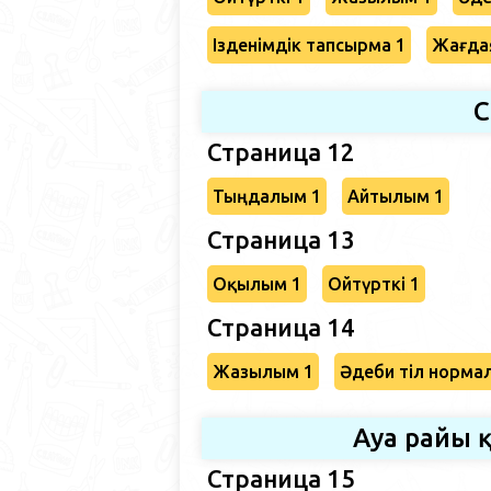
Ізденімдік тапсырма 1
Жағда
С
Страница 12
Тыңдалым 1
Айтылым 1
Страница 13
Оқылым 1
Ойтүрткі 1
Страница 14
Жазылым 1
Әдеби тіл норма
Ауа райы 
Страница 15