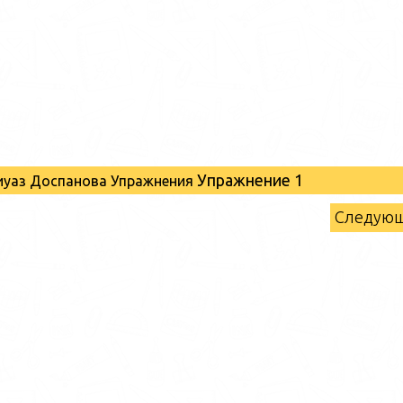
Упражнение 1
 Хиуаз Доспанова Упражнения
Следую