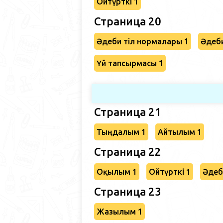
Ойтүрткі 1
Страница 20
Әдеби тіл нормалары 1
Әдеби
Үй тапсырмасы 1
Страница 21
Тыңдалым 1
Айтылым 1
Страница 22
Оқылым 1
Ойтүрткі 1
Әдеб
Страница 23
Жазылым 1