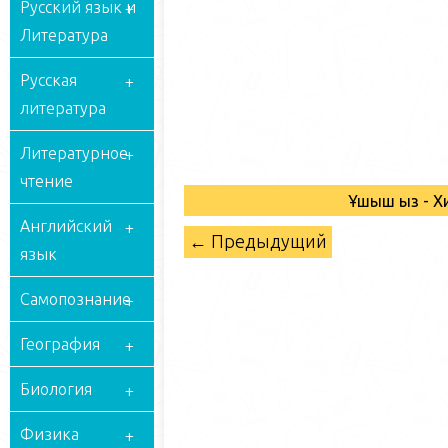
Русский язык и
Литература
Русская
литература
Литературное
чтение
Ұшқыш қыз -
Английский
← Предыдущий
язык
Самопознание
География
Биология
Физика