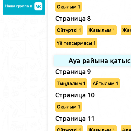
Оқылым 1
Страница 8
Ойтүрткі 1
Жазылым 1
Жағ
Үй тапсырмасы 1
Ауа райына қаты
Страница 9
Тыңдалым 1
Айтылым 1
Страница 10
Оқылым 1
Страница 11
Ойтүрткі 1
Жазылым 1
Әде