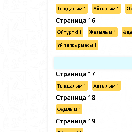
Тыңдалым 1
Айтылым 1
О
Страница 16
Ойтүрткі 1
Жазылым 1
Әде
Үй тапсырмасы 1
Страница 17
Тыңдалым 1
Айтылым 1
Страница 18
Оқылым 1
Страница 19