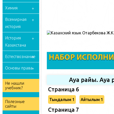
Химия
Всемирная
история
История
Казахстана
Естествознание
Основы права
Ауа райы. Ауа
Не нашли
учебник?
Страница 6
Тыңдалым 1
Айтылым 1
Полезные
сайты
Страница 7