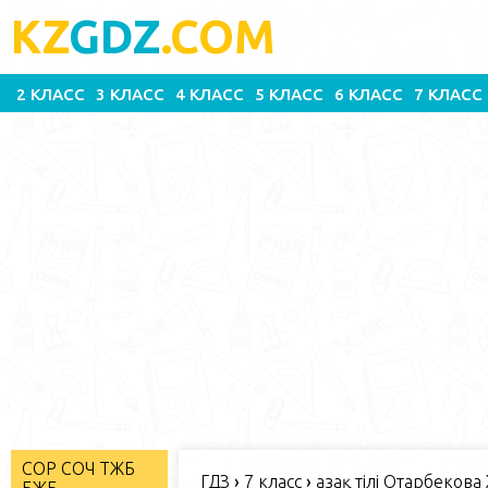
KZ
GDZ
.COM
2 КЛАСС
3 КЛАСС
4 КЛАСС
5 КЛАСС
6 КЛАСС
7 КЛАСС
СОР СОЧ ТЖБ
ГДЗ
›
7 класс
›
Қазақ тілі Отарбекова