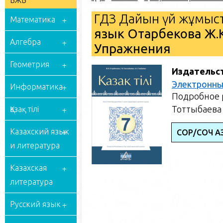
БЖБ
ГДЗ Дайын үй жұмыст
Математика
язык Отарбекова Ж.К
Алгебра
Упражнения
Геометрия
Издательс
Электронны
Информатика
Подробное р
Тоттыбаева 
Қазақ тілі
Казахский язык
СОР/СОЧ ҚАЗ
и литература
Казахская
литература
Русский язык