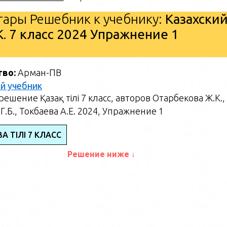
ары Решебник к учебнику:
Казахски
. 7 класс 2024 Упражнение 1
тво:
Арман-ПВ
й учебник
ешение Қазақ тілі 7 класс, авторов Отарбекова Ж.К.,
Г.Б., Токбаева А.Е. 2024, Упражнение 1
АҚ ТІЛІ 7 КЛАСС
Решение ниже ↓