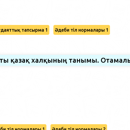
даяттық тапсырма 1
Әдеби тіл нормалары 1
сты қазақ халқының танымы. Отамал
би тіл нормалары 1
Әдеби тіл нормалары 2