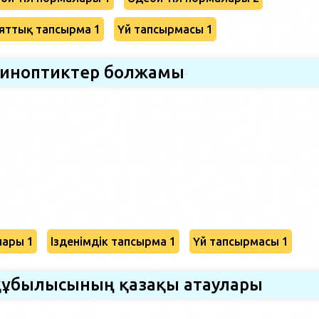
яттық тапсырма 1
Үй тапсырмасы 1
иноптиктер болжамы
лары 1
Ізденімдік тапсырма 1
Үй тапсырмасы 1
құбылысының қазақы атаулары