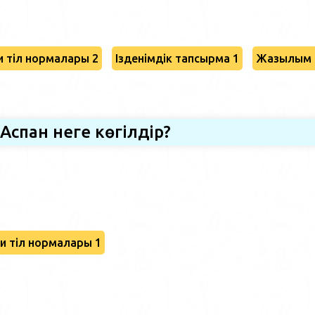
 тіл нормалары 2
Ізденімдік тапсырма 1
Жазылым 
Аспан неге көгілдір?
и тіл нормалары 1