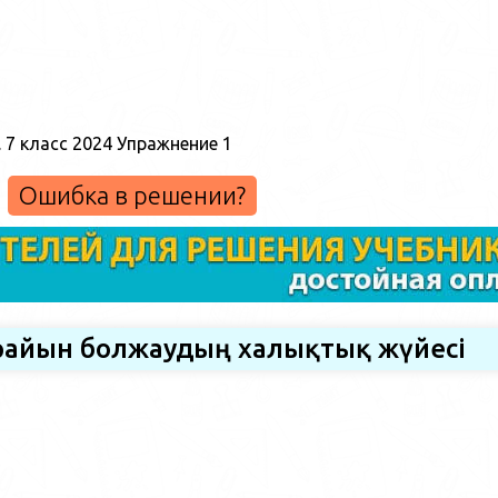
Ошибка в решении?
 райын болжаудың халықтық жүйесі