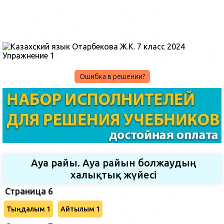
Ошибка в решении?
Ауа райы. Ауа райын болжаудың
халықтық жүйесі
Страница 6
Тыңдалым 1
Айтылым 1