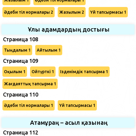
Әдеби тіл нормалары 2
Жазылым 2
Үй тапсырмасы 1
Ұлы адамдардың достығы
Страница 108
Тыңдалым 1
Айтылым 1
Страница 109
Оқылым 1
Ойтүрткі 1
Ізденімдік тапсырма 1
Жағдаяттық тапсырма 1
Страница 110
Әдеби тіл нормалары 1
Үй тапсырмасы 1
Атамұраң – асыл қазынаң
Страница 112