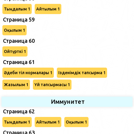
Тыңдалым 1
Айтылым 1
Страница 59
Оқылым 1
Страница 60
Ойтүрткі 1
Страница 61
Әдеби тіл нормалары 1
Ізденімдік тапсырма 1
Жазылым 1
Үй тапсырмасы 1
Иммунитет
Страница 62
Тыңдалым 1
Айтылым 1
Оқылым 1
Страница 63