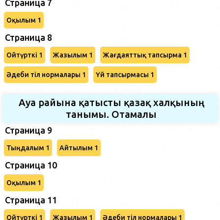
Страница 7
Оқылым 1
Страница 8
Ойтүрткі 1
Жазылым 1
Жағдаяттық тапсырма 1
Әдеби тіл нормалары 1
Үй тапсырмасы 1
Ауа райына қатысты қазақ халқының
танымы. Отамалы
Страница 9
Тыңдалым 1
Айтылым 1
Страница 10
Оқылым 1
Страница 11
Ойтүрткі 1
Жазылым 1
Әдеби тіл нормалары 1