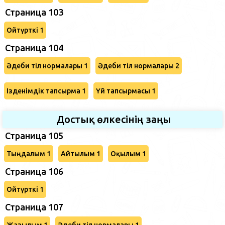
Страница 103
Ойтүрткі 1
Страница 104
Әдеби тіл нормалары 1
Әдеби тіл нормалары 2
Ізденімдік тапсырма 1
Үй тапсырмасы 1
Достық өлкесінің заңы
Страница 105
Тыңдалым 1
Айтылым 1
Оқылым 1
Страница 106
Ойтүрткі 1
Страница 107
Жазылым 1
Әдеби тіл нормалары 1