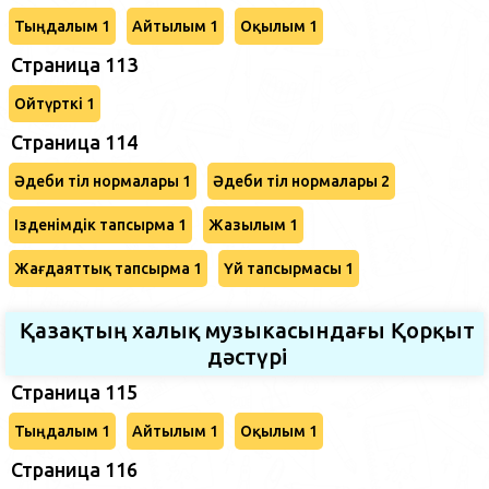
Тыңдалым 1
Айтылым 1
Оқылым 1
Страница 113
Ойтүрткі 1
Страница 114
Әдеби тіл нормалары 1
Әдеби тіл нормалары 2
Ізденімдік тапсырма 1
Жазылым 1
Жағдаяттық тапсырма 1
Үй тапсырмасы 1
Қазақтың халық музыкасындағы Қорқыт
дәстүрі
Страница 115
Тыңдалым 1
Айтылым 1
Оқылым 1
Страница 116