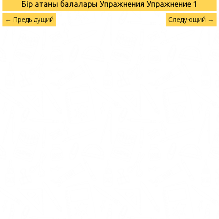
Бір атаның балалары Упражнения
Упражнение 1
← Предыдущий
Следующий →