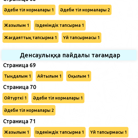
Әдеби тіл нормалары 1
Әдеби тіл нормалары 2
Жазылым 1
Ізденімдік тапсырма 1
Жағдаяттық тапсырма 1
Үй тапсырмасы 1
Денсаулыққа пайдалы тағамдар
Страница 69
Тыңдалым 1
Айтылым 1
Оқылым 1
Cтраница 70
Ойтүрткі 1
Әдеби тіл нормалары 1
Әдеби тіл нормалары 2
Страница 71
Жазылым 1
Ізденімдік тапсырма 1
Үй тапсырмасы 1