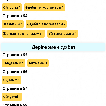
Ойтүрткі 1
Әдеби тіл нормалары 1
Страница 64
Жазылым 1
Әдеби тіл нормалары 2
Жағдаяттық тапсырма 1
Үй тапсырмасы 1
Дәрігермен сұхбат
Страница 65
Тыңдалым 1
Айтылым 1
Страница 66
Оқылым 1
Страница 67
Ойтүрткі 1
Страница 68