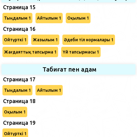
Страница 15
Тыңдалым 1
Айтылым 1
Оқылым 1
Страница 16
Ойтүрткі 1
Жазылым 1
Әдеби тіл нормалары 1
Жағдаяттық тапсырма 1
Үй тапсырмасы 1
Табиғат пен адам
Страница 17
Тыңдалым 1
Айтылым 1
Страница 18
Оқылым 1
Страница 19
Ойтүрткі 1