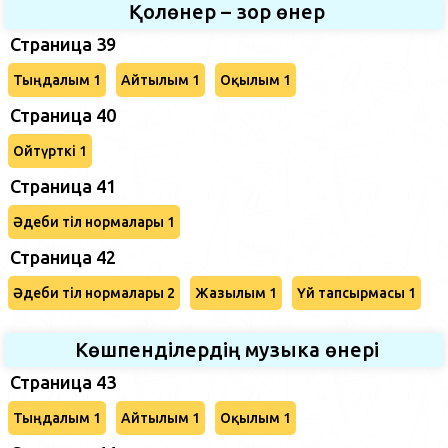
Қолөнер – зор өнер
Страница 39
Тыңдалым 1
Айтылым 1
Оқылым 1
Страница 40
Ойтүрткі 1
Страница 41
Әдеби тіл нормалары 1
Страница 42
Әдеби тіл нормалары 2
Жазылым 1
Үй тапсырмасы 1
Көшпенділердің музыка өнері
Страница 43
Тыңдалым 1
Айтылым 1
Оқылым 1