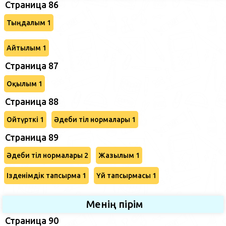
Страница 86
Тыңдалым 1
Айтылым 1
Страница 87
Оқылым 1
Страница 88
Ойтүрткі 1
Әдеби тіл нормалары 1
Страница 89
Әдеби тіл нормалары 2
Жазылым 1
Ізденімдік тапсырма 1
Үй тапсырмасы 1
Менің пірім
Страница 90