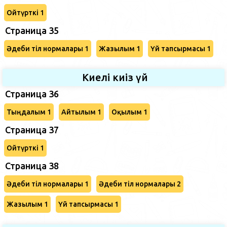
Ойтүрткі 1
Страница 35
Әдеби тіл нормалары 1
Жазылым 1
Үй тапсырмасы 1
Киелі киіз үй
Страница 36
Тыңдалым 1
Айтылым 1
Оқылым 1
Страница 37
Ойтүрткі 1
Страница 38
Әдеби тіл нормалары 1
Әдеби тіл нормалары 2
Жазылым 1
Үй тапсырмасы 1