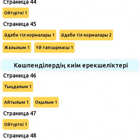
Страница 44
Ойтүрткі 1
Страница 45
Әдеби тіл нормалары 1
Әдеби тіл нормалары 2
Жазылым 1
Үй тапсырмасы 1
Көшпенділердің киім ерекшеліктері
Страница 46
Тыңдалым 1
Айтылым 1
Оқылым 1
Страница 47
Ойтүрткі 1
Страница 48