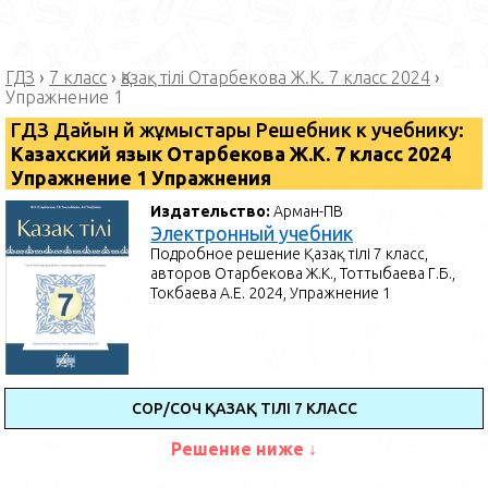
ГДЗ
›
7 класс
›
Қазақ тілі Отарбекова Ж.К. 7 класс 2024
›
Упражнение 1
ГДЗ Дайын үй жұмыстары Решебник к учебнику:
Казахский язык Отарбекова Ж.К. 7 класс 2024
Упражнение 1 Упражнения
Издательство:
Арман-ПВ
Электронный учебник
Подробное решение Қазақ тілі 7 класс,
авторов Отарбекова Ж.К., Тоттыбаева Г.Б.,
Токбаева А.Е. 2024, Упражнение 1
СОР/СОЧ ҚАЗАҚ ТІЛІ 7 КЛАСС
Решение ниже ↓