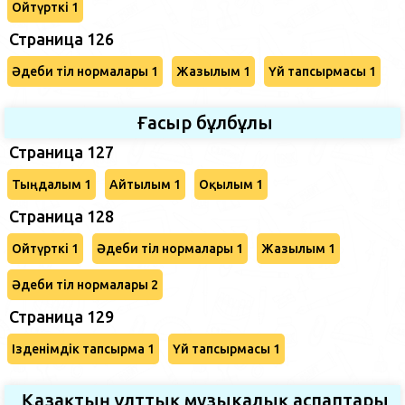
Ойтүрткі 1
Страница 126
Әдеби тіл нормалары 1
Жазылым 1
Үй тапсырмасы 1
Ғасыр бұлбұлы
Страница 127
Тыңдалым 1
Айтылым 1
Оқылым 1
Страница 128
Ойтүрткі 1
Әдеби тіл нормалары 1
Жазылым 1
Әдеби тіл нормалары 2
Страница 129
Ізденімдік тапсырма 1
Үй тапсырмасы 1
Қазақтың ұлттық музыкалық аспаптары