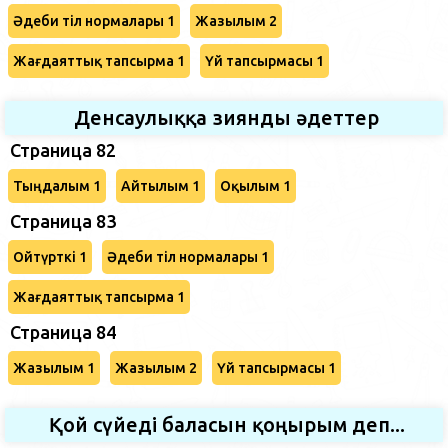
Әдеби тіл нормалары 1
Жазылым 2
Жағдаяттық тапсырма 1
Үй тапсырмасы 1
Денсаулыққа зиянды әдеттер
Страница 82
Тыңдалым 1
Айтылым 1
Оқылым 1
Страница 83
Ойтүрткі 1
Әдеби тіл нормалары 1
Жағдаяттық тапсырма 1
Страница 84
Жазылым 1
Жазылым 2
Үй тапсырмасы 1
Қой сүйеді баласын қоңырым деп...