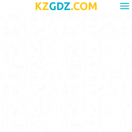
KZ
GDZ
.COM