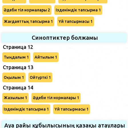
Әдеби тіл нормалары 2
Ізденімдік тапсырма 1
Жағдаяттық тапсырма 1
Үй тапсырмасы 1
Синоптиктер болжамы
Страница 12
Тыңдалым 1
Айтылым 1
Страница 13
Оқылым 1
Ойтүрткі 1
Страница 14
Жазылым 1
Әдеби тіл нормалары 1
Ізденімдік тапсырма 1
Үй тапсырмасы 1
Ауа райы құбылысының қазақы атаулары