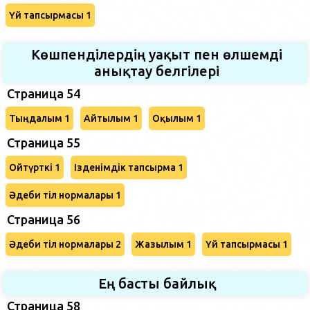
Үй тапсырмасы 1
Көшпенділердің уақыт пен өлшемді
анықтау белгілері
Страница 54
Тыңдалым 1
Айтылым 1
Оқылым 1
Страница 55
Ойтүрткі 1
Ізденімдік тапсырма 1
Әдеби тіл нормалары 1
Страница 56
Әдеби тіл нормалары 2
Жазылым 1
Үй тапсырмасы 1
Ең басты байлық
Страница 58