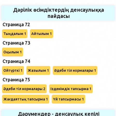
Дәрілік өсімдіктердің денсаулыққа
пайдасы
Страница 72
Тыңдалым 1
Айтылым 1
Страница 73
Оқылым 1
Страница 74
Ойтүрткі 1
Жазылым 1
Әдеби тіл нормалары 1
Страница 75
Әдеби тіл нормалары 2
Ізденімдік тапсырма 1
Жағдаяттық тапсырма 1
Үй тапсырмасы 1
Дәрумендер - денсаулық кепілі