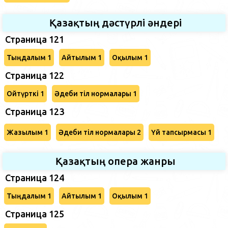
Қазақтың дәстүрлі әндері
Страница 121
Тыңдалым 1
Айтылым 1
Оқылым 1
Страница 122
Ойтүрткі 1
Әдеби тіл нормалары 1
Страница 123
Жазылым 1
Әдеби тіл нормалары 2
Үй тапсырмасы 1
Қазақтың опера жанры
Страница 124
Тыңдалым 1
Айтылым 1
Оқылым 1
Страница 125