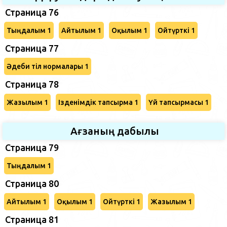
Страница 76
Тыңдалым 1
Айтылым 1
Оқылым 1
Ойтүрткі 1
Страница 77
Әдеби тіл нормалары 1
Страница 78
Жазылым 1
Ізденімдік тапсырма 1
Үй тапсырмасы 1
Ағзаның дабылы
Страница 79
Тыңдалым 1
Страница 80
Айтылым 1
Оқылым 1
Ойтүрткі 1
Жазылым 1
Страница 81