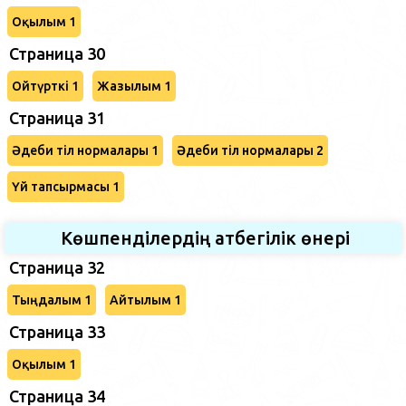
Оқылым 1
Страница 30
Ойтүрткі 1
Жазылым 1
Страница 31
Әдеби тіл нормалары 1
Әдеби тіл нормалары 2
Үй тапсырмасы 1
Көшпенділердің атбегілік өнері
Страница 32
Тыңдалым 1
Айтылым 1
Страница 33
Оқылым 1
Страница 34