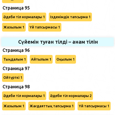
Страница 95
Әдеби тіл нормалары 1
Ізденімдік тапсырма 1
Жазылым 1
Үй тапсырмасы 1
Сүйемін туған тілді – анам тілін
Страница 96
Тыңдалым 1
Айтылым 1
Оқылым 1
Страница 97
Ойтүрткі 1
Страница 98
Әдеби тіл нормалары 1
Әдеби тіл нормалары 2
Жазылым 1
Жағдаяттық тапсырма 1
Үй тапсырмасы 1