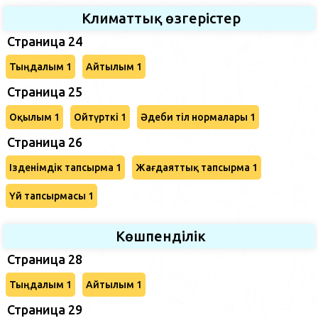
Климаттық өзгерістер
Страница 24
Тыңдалым 1
Айтылым 1
Страница 25
Оқылым 1
Ойтүрткі 1
Әдеби тіл нормалары 1
Страница 26
Ізденімдік тапсырма 1
Жағдаяттық тапсырма 1
Үй тапсырмасы 1
Көшпенділік
Страница 28
Тыңдалым 1
Айтылым 1
Страница 29