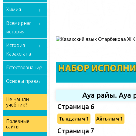
Химия
Всемирная
история
История
Казахстана
Естествознание
Основы права
Ауа райы. Ауа
Не нашли
учебник?
Страница 6
Тыңдалым 1
Айтылым 1
Полезные
сайты
Страница 7