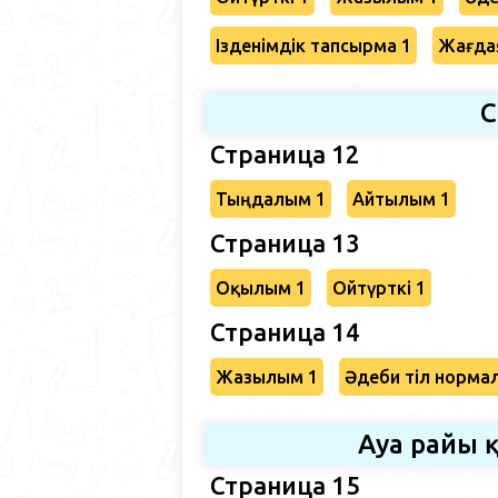
Ізденімдік тапсырма 1
Жағда
С
Страница 12
Тыңдалым 1
Айтылым 1
Страница 13
Оқылым 1
Ойтүрткі 1
Страница 14
Жазылым 1
Әдеби тіл норма
Ауа райы 
Страница 15