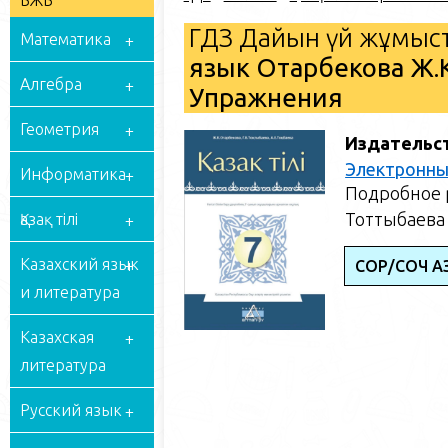
БЖБ
ГДЗ Дайын үй жұмыст
Математика
язык Отарбекова Ж.К
Алгебра
Упражнения
Геометрия
Издательс
Электронны
Информатика
Подробное р
Тоттыбаева 
Қазақ тілі
Казахский язык
СОР/СОЧ ҚАЗ
и литература
Казахская
литература
Русский язык