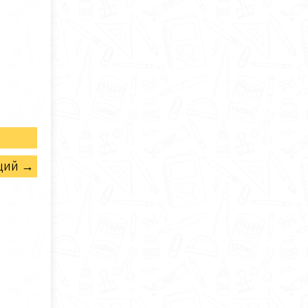
щий →