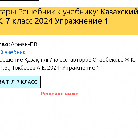
ары Решебник к учебнику:
Казахски
. 7 класс 2024 Упражнение 1
тво:
Арман-ПВ
й учебник
ешение Қазақ тілі 7 класс, авторов Отарбекова Ж.К.,
Г.Б., Токбаева А.Е. 2024, Упражнение 1
АҚ ТІЛІ 7 КЛАСС
Решение ниже ↓