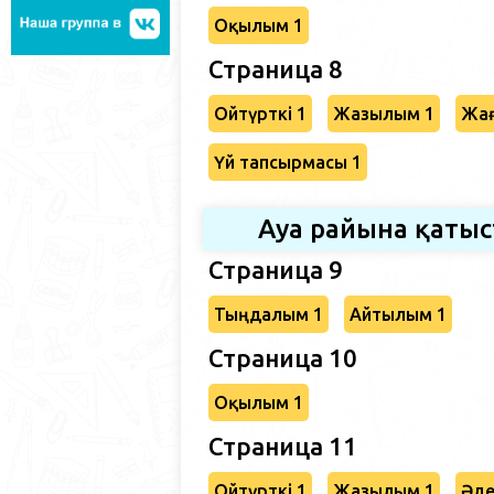
Оқылым 1
Страница 8
Ойтүрткі 1
Жазылым 1
Жағ
Үй тапсырмасы 1
Ауа райына қаты
Страница 9
Тыңдалым 1
Айтылым 1
Страница 10
Оқылым 1
Страница 11
Ойтүрткі 1
Жазылым 1
Әде