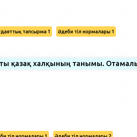
даяттық тапсырма 1
Әдеби тіл нормалары 1
сты қазақ халқының танымы. Отамал
би тіл нормалары 1
Әдеби тіл нормалары 2