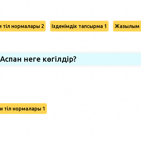
 тіл нормалары 2
Ізденімдік тапсырма 1
Жазылым 
Аспан неге көгілдір?
и тіл нормалары 1