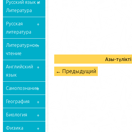
Русский язык и
Литература
Русская
литература
Литературное
чтение
Азық-түлік
Английский
← Предыдущий
язык
Самопознание
География
Биология
Физика