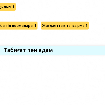
қылым 1
би тіл нормалары 1
Жағдаяттық тапсырма 1
Табиғат пен адам