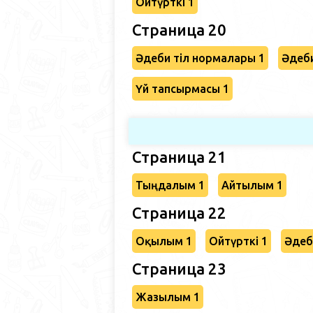
Ойтүрткі 1
Страница 20
Әдеби тіл нормалары 1
Әдеби
Үй тапсырмасы 1
Страница 21
Тыңдалым 1
Айтылым 1
Страница 22
Оқылым 1
Ойтүрткі 1
Әдеб
Страница 23
Жазылым 1