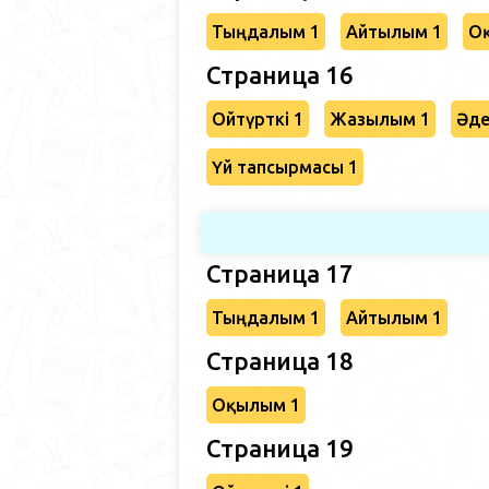
Тыңдалым 1
Айтылым 1
О
Страница 16
Ойтүрткі 1
Жазылым 1
Әде
Үй тапсырмасы 1
Страница 17
Тыңдалым 1
Айтылым 1
Страница 18
Оқылым 1
Страница 19