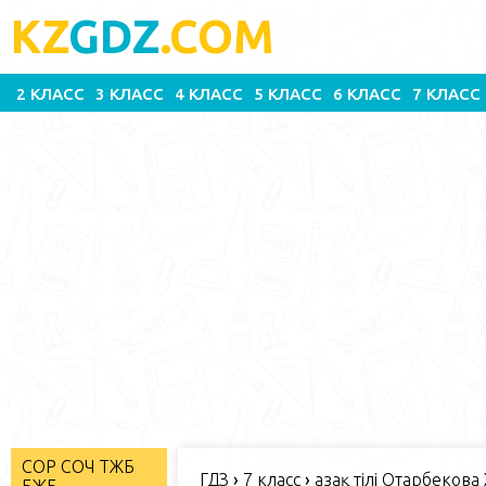
KZ
GDZ
.COM
2 КЛАСС
3 КЛАСС
4 КЛАСС
5 КЛАСС
6 КЛАСС
7 КЛАСС
СОР СОЧ ТЖБ
ГДЗ
›
7 класс
›
Қазақ тілі Отарбекова