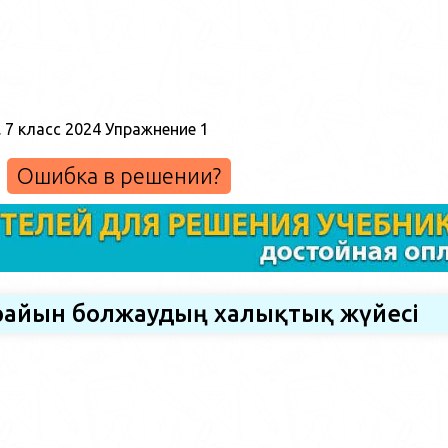
Ошибка в решении?
 райын болжаудың халықтық жүйесі