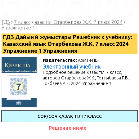
ГДЗ
›
7 класс
›
Қазақ тілі Отарбекова Ж.К. 7 класс 2024
›
Упражнение 1
ГДЗ Дайын үй жұмыстары Решебник к учебнику:
Казахский язык Отарбекова Ж.К. 7 класс 2024
Упражнение 1 Упражнения
Издательство:
Арман-ПВ
Электронный учебник
Подробное решение Қазақ тілі 7 класс,
авторов Отарбекова Ж.К., Тоттыбаева Г.Б.,
Токбаева А.Е. 2024, Упражнение 1
СОР/СОЧ ҚАЗАҚ ТІЛІ 7 КЛАСС
Решение ниже ↓