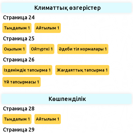
Климаттық өзгерістер
Страница 24
Тыңдалым 1
Айтылым 1
Страница 25
Оқылым 1
Ойтүрткі 1
Әдеби тіл нормалары 1
Страница 26
Ізденімдік тапсырма 1
Жағдаяттық тапсырма 1
Үй тапсырмасы 1
Көшпенділік
Страница 28
Тыңдалым 1
Айтылым 1
Страница 29