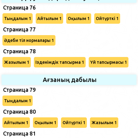
Страница 76
Тыңдалым 1
Айтылым 1
Оқылым 1
Ойтүрткі 1
Страница 77
Әдеби тіл нормалары 1
Страница 78
Жазылым 1
Ізденімдік тапсырма 1
Үй тапсырмасы 1
Ағзаның дабылы
Страница 79
Тыңдалым 1
Страница 80
Айтылым 1
Оқылым 1
Ойтүрткі 1
Жазылым 1
Страница 81