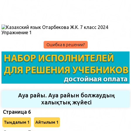
Ошибка в решении?
Ауа райы. Ауа райын болжаудың
халықтық жүйесі
Страница 6
Тыңдалым 1
Айтылым 1