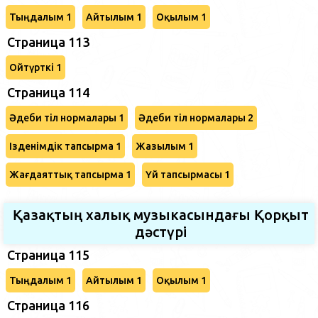
Тыңдалым 1
Айтылым 1
Оқылым 1
Страница 113
Ойтүрткі 1
Страница 114
Әдеби тіл нормалары 1
Әдеби тіл нормалары 2
Ізденімдік тапсырма 1
Жазылым 1
Жағдаяттық тапсырма 1
Үй тапсырмасы 1
Қазақтың халық музыкасындағы Қорқыт
дәстүрі
Страница 115
Тыңдалым 1
Айтылым 1
Оқылым 1
Страница 116