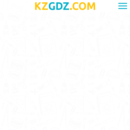
KZ
GDZ
.COM