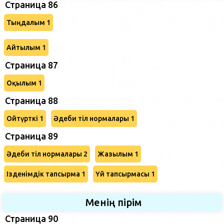
Страница 86
Тыңдалым 1
Айтылым 1
Страница 87
Оқылым 1
Страница 88
Ойтүрткі 1
Әдеби тіл нормалары 1
Страница 89
Әдеби тіл нормалары 2
Жазылым 1
Ізденімдік тапсырма 1
Үй тапсырмасы 1
Менің пірім
Страница 90