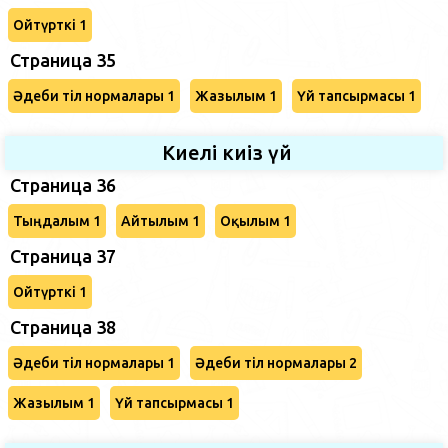
Ойтүрткі 1
Страница 35
Әдеби тіл нормалары 1
Жазылым 1
Үй тапсырмасы 1
Киелі киіз үй
Страница 36
Тыңдалым 1
Айтылым 1
Оқылым 1
Страница 37
Ойтүрткі 1
Страница 38
Әдеби тіл нормалары 1
Әдеби тіл нормалары 2
Жазылым 1
Үй тапсырмасы 1