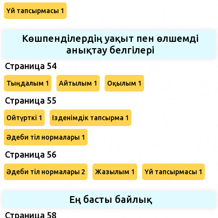
Үй тапсырмасы 1
Көшпенділердің уақыт пен өлшемді
анықтау белгілері
Страница 54
Тыңдалым 1
Айтылым 1
Оқылым 1
Страница 55
Ойтүрткі 1
Ізденімдік тапсырма 1
Әдеби тіл нормалары 1
Страница 56
Әдеби тіл нормалары 2
Жазылым 1
Үй тапсырмасы 1
Ең басты байлық
Страница 58