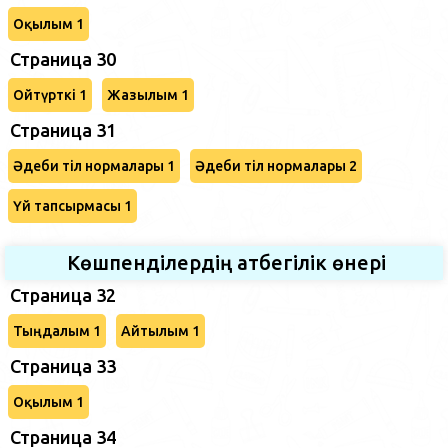
Оқылым 1
Страница 30
Ойтүрткі 1
Жазылым 1
Страница 31
Әдеби тіл нормалары 1
Әдеби тіл нормалары 2
Үй тапсырмасы 1
Көшпенділердің атбегілік өнері
Страница 32
Тыңдалым 1
Айтылым 1
Страница 33
Оқылым 1
Страница 34