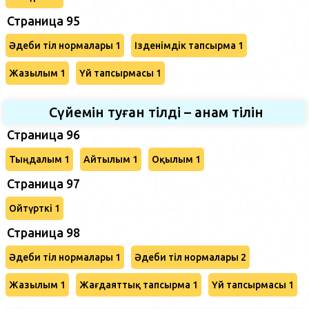
Страница 95
Әдеби тіл нормалары 1
Ізденімдік тапсырма 1
Жазылым 1
Үй тапсырмасы 1
Сүйемін туған тілді – анам тілін
Страница 96
Тыңдалым 1
Айтылым 1
Оқылым 1
Страница 97
Ойтүрткі 1
Страница 98
Әдеби тіл нормалары 1
Әдеби тіл нормалары 2
Жазылым 1
Жағдаяттық тапсырма 1
Үй тапсырмасы 1