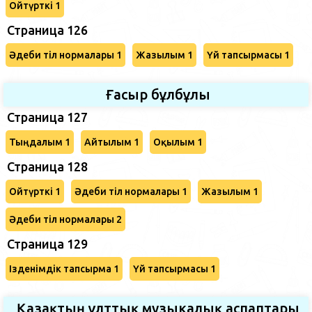
Ойтүрткі 1
Страница 126
Әдеби тіл нормалары 1
Жазылым 1
Үй тапсырмасы 1
Ғасыр бұлбұлы
Страница 127
Тыңдалым 1
Айтылым 1
Оқылым 1
Страница 128
Ойтүрткі 1
Әдеби тіл нормалары 1
Жазылым 1
Әдеби тіл нормалары 2
Страница 129
Ізденімдік тапсырма 1
Үй тапсырмасы 1
Қазақтың ұлттық музыкалық аспаптары