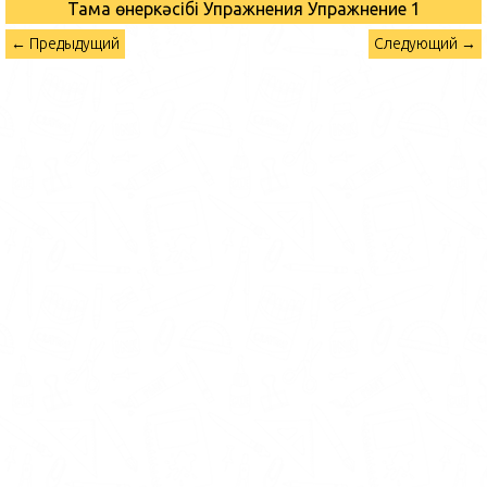
Тамақ өнеркәсібі Упражнения
Упражнение 1
← Предыдущий
Следующий →