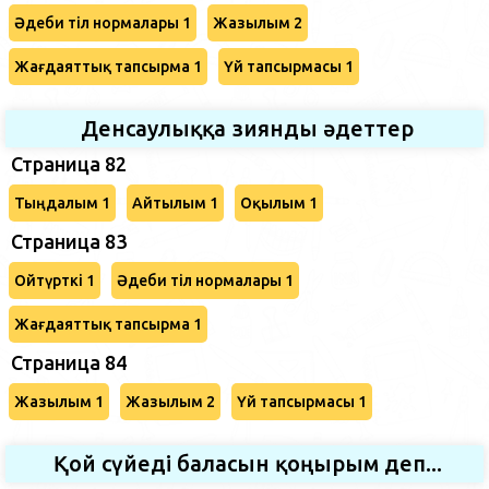
Әдеби тіл нормалары 1
Жазылым 2
Жағдаяттық тапсырма 1
Үй тапсырмасы 1
Денсаулыққа зиянды әдеттер
Страница 82
Тыңдалым 1
Айтылым 1
Оқылым 1
Страница 83
Ойтүрткі 1
Әдеби тіл нормалары 1
Жағдаяттық тапсырма 1
Страница 84
Жазылым 1
Жазылым 2
Үй тапсырмасы 1
Қой сүйеді баласын қоңырым деп...