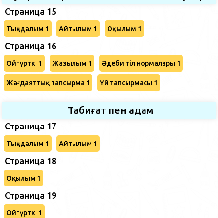
Страница 15
Тыңдалым 1
Айтылым 1
Оқылым 1
Страница 16
Ойтүрткі 1
Жазылым 1
Әдеби тіл нормалары 1
Жағдаяттық тапсырма 1
Үй тапсырмасы 1
Табиғат пен адам
Страница 17
Тыңдалым 1
Айтылым 1
Страница 18
Оқылым 1
Страница 19
Ойтүрткі 1