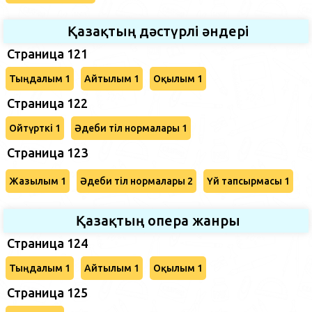
Қазақтың дәстүрлі әндері
Страница 121
Тыңдалым 1
Айтылым 1
Оқылым 1
Страница 122
Ойтүрткі 1
Әдеби тіл нормалары 1
Страница 123
Жазылым 1
Әдеби тіл нормалары 2
Үй тапсырмасы 1
Қазақтың опера жанры
Страница 124
Тыңдалым 1
Айтылым 1
Оқылым 1
Страница 125