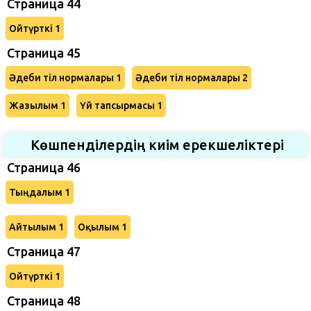
Страница 44
Ойтүрткі 1
Страница 45
Әдеби тіл нормалары 1
Әдеби тіл нормалары 2
Жазылым 1
Үй тапсырмасы 1
Көшпенділердің киім ерекшеліктері
Страница 46
Тыңдалым 1
Айтылым 1
Оқылым 1
Страница 47
Ойтүрткі 1
Страница 48