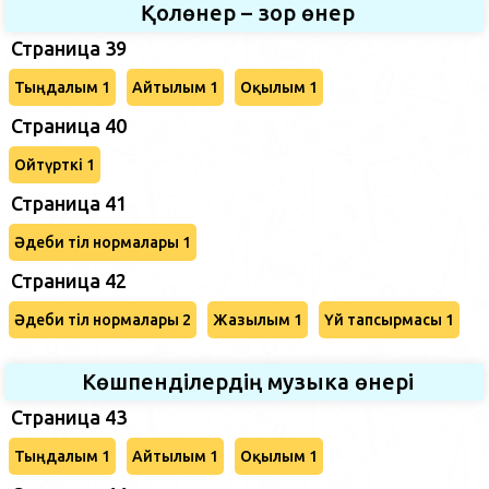
Қолөнер – зор өнер
Страница 39
Тыңдалым 1
Айтылым 1
Оқылым 1
Страница 40
Ойтүрткі 1
Страница 41
Әдеби тіл нормалары 1
Страница 42
Әдеби тіл нормалары 2
Жазылым 1
Үй тапсырмасы 1
Көшпенділердің музыка өнері
Страница 43
Тыңдалым 1
Айтылым 1
Оқылым 1