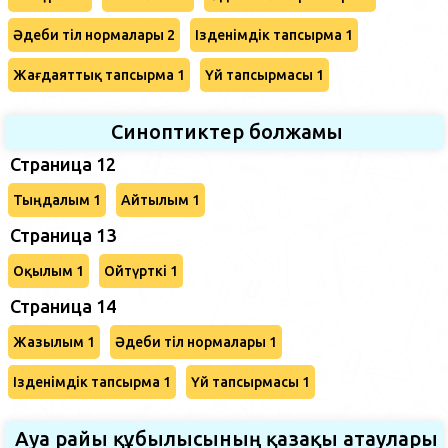
Әдеби тіл нормалары 2
Ізденімдік тапсырма 1
Жағдаяттық тапсырма 1
Үй тапсырмасы 1
Синоптиктер болжамы
Страница 12
Тыңдалым 1
Айтылым 1
Страница 13
Оқылым 1
Ойтүрткі 1
Страница 14
Жазылым 1
Әдеби тіл нормалары 1
Ізденімдік тапсырма 1
Үй тапсырмасы 1
Ауа райы құбылысының қазақы атаулары