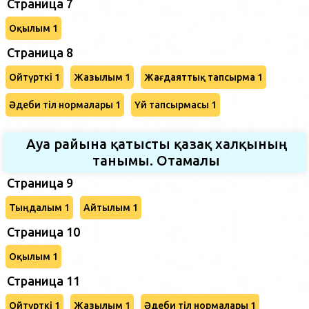
Страница 7
Оқылым 1
Страница 8
Ойтүрткі 1
Жазылым 1
Жағдаяттық тапсырма 1
Әдеби тіл нормалары 1
Үй тапсырмасы 1
Ауа райына қатысты қазақ халқының
танымы. Отамалы
Страница 9
Тыңдалым 1
Айтылым 1
Страница 10
Оқылым 1
Страница 11
Ойтүрткі 1
Жазылым 1
Әдеби тіл нормалары 1