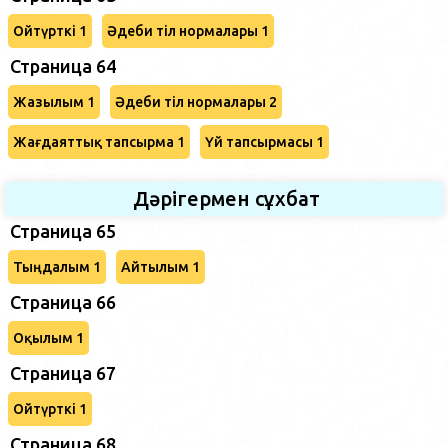
Ойтүрткі 1
Әдеби тіл нормалары 1
Страница 64
Жазылым 1
Әдеби тіл нормалары 2
Жағдаяттық тапсырма 1
Үй тапсырмасы 1
Дәрігермен сұхбат
Страница 65
Тыңдалым 1
Айтылым 1
Страница 66
Оқылым 1
Страница 67
Ойтүрткі 1
Страница 68