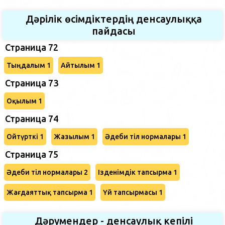
Дәрілік өсімдіктердің денсаулыққа
пайдасы
Страница 72
Тыңдалым 1
Айтылым 1
Страница 73
Оқылым 1
Страница 74
Ойтүрткі 1
Жазылым 1
Әдеби тіл нормалары 1
Страница 75
Әдеби тіл нормалары 2
Ізденімдік тапсырма 1
Жағдаяттық тапсырма 1
Үй тапсырмасы 1
Дәрумендер - денсаулық кепілі