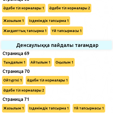
Әдеби тіл нормалары 1
Әдеби тіл нормалары 2
Жазылым 1
Ізденімдік тапсырма 1
Жағдаяттық тапсырма 1
Үй тапсырмасы 1
Денсаулыққа пайдалы тағамдар
Страница 69
Тыңдалым 1
Айтылым 1
Оқылым 1
Cтраница 70
Ойтүрткі 1
Әдеби тіл нормалары 1
Әдеби тіл нормалары 2
Страница 71
Жазылым 1
Ізденімдік тапсырма 1
Үй тапсырмасы 1