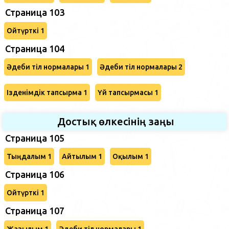
Страница 103
Ойтүрткі 1
Страница 104
Әдеби тіл нормалары 1
Әдеби тіл нормалары 2
Ізденімдік тапсырма 1
Үй тапсырмасы 1
Достық өлкесінің заңы
Страница 105
Тыңдалым 1
Айтылым 1
Оқылым 1
Страница 106
Ойтүрткі 1
Страница 107
Жазылым 1
Әдеби тіл нормалары 1