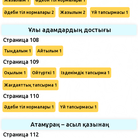
Әдеби тіл нормалары 2
Жазылым 2
Үй тапсырмасы 1
Ұлы адамдардың достығы
Страница 108
Тыңдалым 1
Айтылым 1
Страница 109
Оқылым 1
Ойтүрткі 1
Ізденімдік тапсырма 1
Жағдаяттық тапсырма 1
Страница 110
Әдеби тіл нормалары 1
Үй тапсырмасы 1
Атамұраң – асыл қазынаң
Страница 112