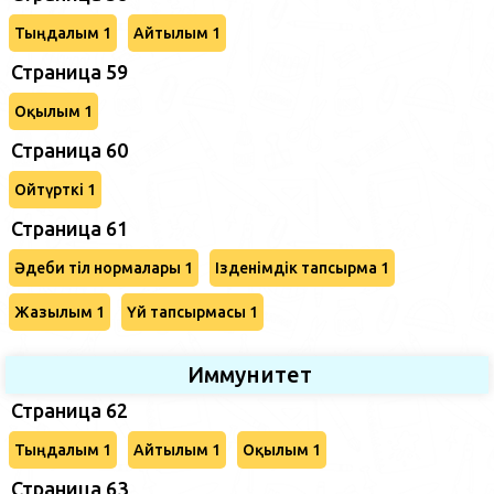
Тыңдалым 1
Айтылым 1
Страница 59
Оқылым 1
Страница 60
Ойтүрткі 1
Страница 61
Әдеби тіл нормалары 1
Ізденімдік тапсырма 1
Жазылым 1
Үй тапсырмасы 1
Иммунитет
Страница 62
Тыңдалым 1
Айтылым 1
Оқылым 1
Страница 63