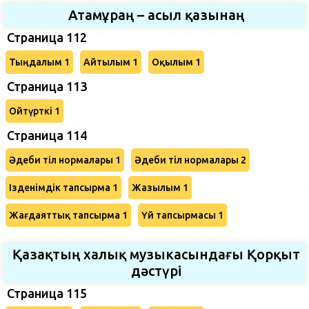
Атамұраң – асыл қазынаң
Страница 112
Тыңдалым 1
Айтылым 1
Оқылым 1
Страница 113
Ойтүрткі 1
Страница 114
Әдеби тіл нормалары 1
Әдеби тіл нормалары 2
Ізденімдік тапсырма 1
Жазылым 1
Жағдаяттық тапсырма 1
Үй тапсырмасы 1
Қазақтың халық музыкасындағы Қорқыт
дәстүрі
Страница 115