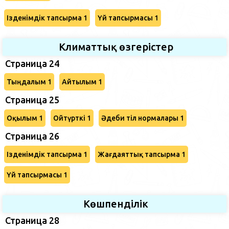
Ізденімдік тапсырма 1
Үй тапсырмасы 1
Климаттық өзгерістер
Страница 24
Тыңдалым 1
Айтылым 1
Страница 25
Оқылым 1
Ойтүрткі 1
Әдеби тіл нормалары 1
Страница 26
Ізденімдік тапсырма 1
Жағдаяттық тапсырма 1
Үй тапсырмасы 1
Көшпенділік
Страница 28