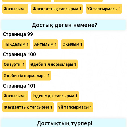
Жазылым 1
Жағдаяттық тапсырма 1
Үй тапсырмасы 1
Достық деген немене?
Страница 99
Тыңдалым 1
Айтылым 1
Оқылым 1
Страница 100
Ойтүрткі 1
Әдеби тіл нормалары 1
Әдеби тіл нормалары 2
Страница 101
Жазылым 1
Ізденімдік тапсырма 1
Жағдаяттық тапсырма 1
Үй тапсырмасы 1
Достықтың түрлері