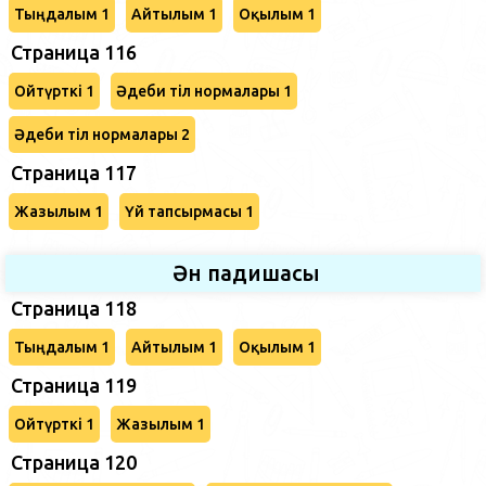
Тыңдалым 1
Айтылым 1
Оқылым 1
Страница 116
Ойтүрткі 1
Әдеби тіл нормалары 1
Әдеби тіл нормалары 2
Страница 117
Жазылым 1
Үй тапсырмасы 1
Ән падишасы
Страница 118
Тыңдалым 1
Айтылым 1
Оқылым 1
Страница 119
Ойтүрткі 1
Жазылым 1
Страница 120