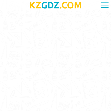
KZ
GDZ
.COM