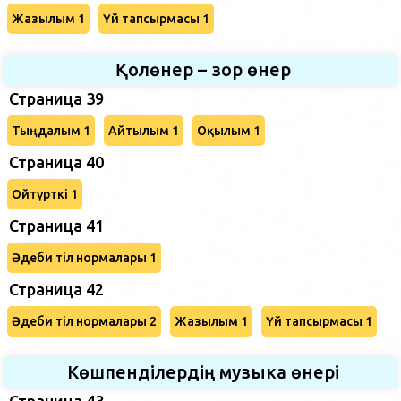
Жазылым 1
Үй тапсырмасы 1
Қолөнер – зор өнер
Страница 39
Тыңдалым 1
Айтылым 1
Оқылым 1
Страница 40
Ойтүрткі 1
Страница 41
Әдеби тіл нормалары 1
Страница 42
Әдеби тіл нормалары 2
Жазылым 1
Үй тапсырмасы 1
Көшпенділердің музыка өнері
Страница 43