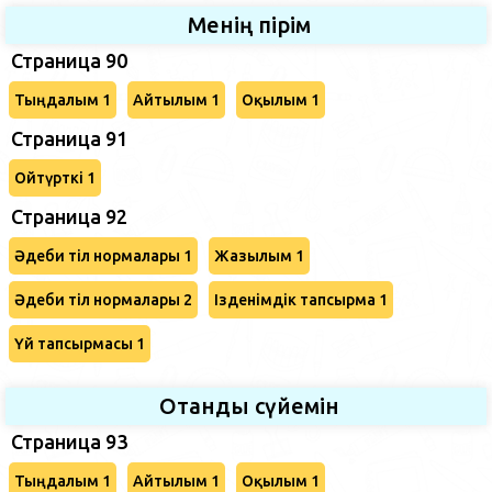
Менің пірім
Страница 90
Тыңдалым 1
Айтылым 1
Оқылым 1
Страница 91
Ойтүрткі 1
Страница 92
Әдеби тіл нормалары 1
Жазылым 1
Әдеби тіл нормалары 2
Ізденімдік тапсырма 1
Үй тапсырмасы 1
Отанды сүйемін
Страница 93
Тыңдалым 1
Айтылым 1
Оқылым 1