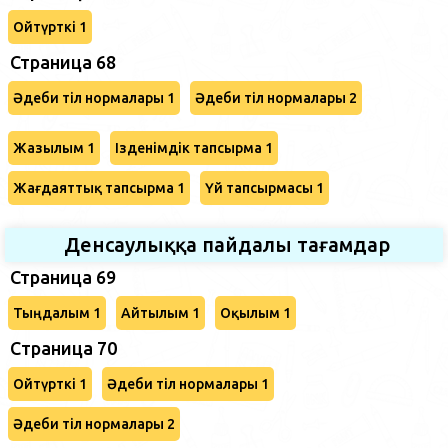
Ойтүрткі 1
Страница 68
Әдеби тіл нормалары 1
Әдеби тіл нормалары 2
Жазылым 1
Ізденімдік тапсырма 1
Жағдаяттық тапсырма 1
Үй тапсырмасы 1
Денсаулыққа пайдалы тағамдар
Страница 69
Тыңдалым 1
Айтылым 1
Оқылым 1
Cтраница 70
Ойтүрткі 1
Әдеби тіл нормалары 1
Әдеби тіл нормалары 2