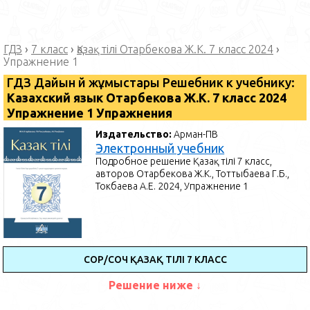
ГДЗ
›
7 класс
›
Қазақ тілі Отарбекова Ж.К. 7 класс 2024
›
Упражнение 1
ГДЗ Дайын үй жұмыстары Решебник к учебнику:
Казахский язык Отарбекова Ж.К. 7 класс 2024
Упражнение 1 Упражнения
Издательство:
Арман-ПВ
Электронный учебник
Подробное решение Қазақ тілі 7 класс,
авторов Отарбекова Ж.К., Тоттыбаева Г.Б.,
Токбаева А.Е. 2024, Упражнение 1
СОР/СОЧ ҚАЗАҚ ТІЛІ 7 КЛАСС
Решение ниже ↓