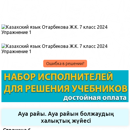
Ошибка в решении?
Ауа райы. Ауа райын болжаудың
халықтық жүйесі
Страница 6