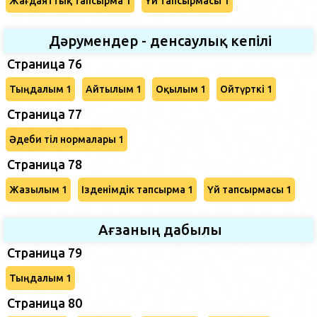
Жағдаяттық тапсырма 1
Үй тапсырмасы 1
Дәрумендер - денсаулық кепілі
Страница 76
Тыңдалым 1
Айтылым 1
Оқылым 1
Ойтүрткі 1
Страница 77
Әдеби тіл нормалары 1
Страница 78
Жазылым 1
Ізденімдік тапсырма 1
Үй тапсырмасы 1
Ағзаның дабылы
Страница 79
Тыңдалым 1
Страница 80