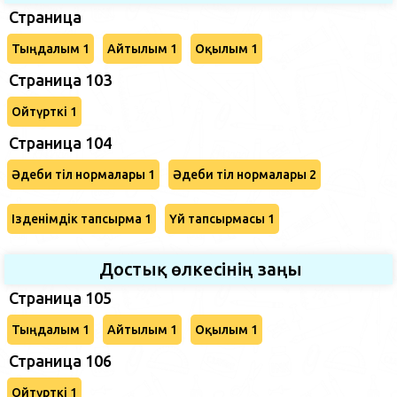
Страница
Тыңдалым 1
Айтылым 1
Оқылым 1
Страница 103
Ойтүрткі 1
Страница 104
Әдеби тіл нормалары 1
Әдеби тіл нормалары 2
Ізденімдік тапсырма 1
Үй тапсырмасы 1
Достық өлкесінің заңы
Страница 105
Тыңдалым 1
Айтылым 1
Оқылым 1
Страница 106
Ойтүрткі 1