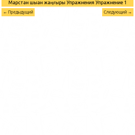
Марстан шыққан жаңғырық Упражнения
Упражнение 1
← Предыдущий
Следующий →