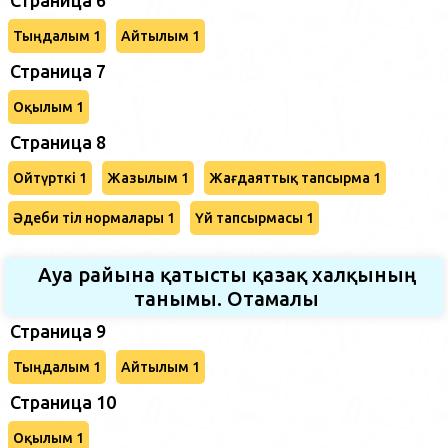
Тыңдалым 1
Айтылым 1
Страница 7
Оқылым 1
Страница 8
Ойтүрткі 1
Жазылым 1
Жағдаяттық тапсырма 1
Әдеби тіл нормалары 1
Үй тапсырмасы 1
Ауа райына қатысты қазақ халқының
танымы. Отамалы
Страница 9
Тыңдалым 1
Айтылым 1
Страница 10
Оқылым 1