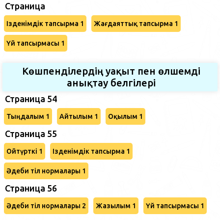
Страница
Ізденімдік тапсырма 1
Жағдаяттық тапсырма 1
Үй тапсырмасы 1
Көшпенділердің уақыт пен өлшемді
анықтау белгілері
Страница 54
Тыңдалым 1
Айтылым 1
Оқылым 1
Страница 55
Ойтүрткі 1
Ізденімдік тапсырма 1
Әдеби тіл нормалары 1
Страница 56
Әдеби тіл нормалары 2
Жазылым 1
Үй тапсырмасы 1