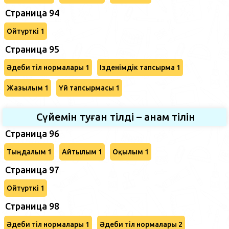
Страница 94
Ойтүрткі 1
Страница 95
Әдеби тіл нормалары 1
Ізденімдік тапсырма 1
Жазылым 1
Үй тапсырмасы 1
Сүйемін туған тілді – анам тілін
Страница 96
Тыңдалым 1
Айтылым 1
Оқылым 1
Страница 97
Ойтүрткі 1
Страница 98
Әдеби тіл нормалары 1
Әдеби тіл нормалары 2