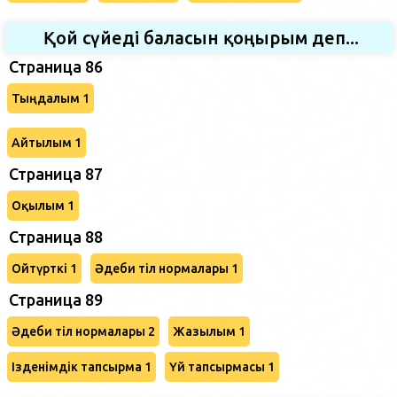
Қой сүйеді баласын қоңырым деп...
Страница 86
Тыңдалым 1
Айтылым 1
Страница 87
Оқылым 1
Страница 88
Ойтүрткі 1
Әдеби тіл нормалары 1
Страница 89
Әдеби тіл нормалары 2
Жазылым 1
Ізденімдік тапсырма 1
Үй тапсырмасы 1