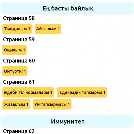
Ең басты байлық
Страница 58
Тыңдалым 1
Айтылым 1
Страница 59
Оқылым 1
Страница 60
Ойтүрткі 1
Страница 61
Әдеби тіл нормалары 1
Ізденімдік тапсырма 1
Жазылым 1
Үй тапсырмасы 1
Иммунитет
Страница 62