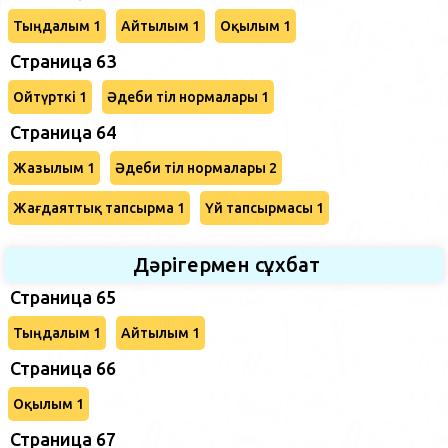
Тыңдалым 1
Айтылым 1
Оқылым 1
Страница 63
Ойтүрткі 1
Әдеби тіл нормалары 1
Страница 64
Жазылым 1
Әдеби тіл нормалары 2
Жағдаяттық тапсырма 1
Үй тапсырмасы 1
Дәрігермен сұхбат
Страница 65
Тыңдалым 1
Айтылым 1
Страница 66
Оқылым 1
Страница 67