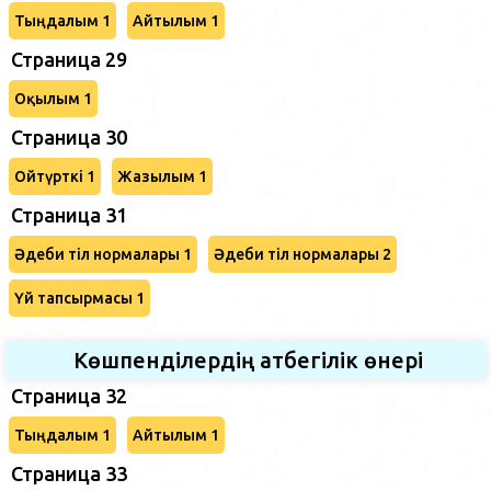
Тыңдалым 1
Айтылым 1
Страница 29
Оқылым 1
Страница 30
Ойтүрткі 1
Жазылым 1
Страница 31
Әдеби тіл нормалары 1
Әдеби тіл нормалары 2
Үй тапсырмасы 1
Көшпенділердің атбегілік өнері
Страница 32
Тыңдалым 1
Айтылым 1
Страница 33