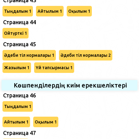
Тыңдалым 1
Айтылым 1
Оқылым 1
Страница 44
Ойтүрткі 1
Страница 45
Әдеби тіл нормалары 1
Әдеби тіл нормалары 2
Жазылым 1
Үй тапсырмасы 1
Көшпенділердің киім ерекшеліктері
Страница 46
Тыңдалым 1
Айтылым 1
Оқылым 1
Страница 47