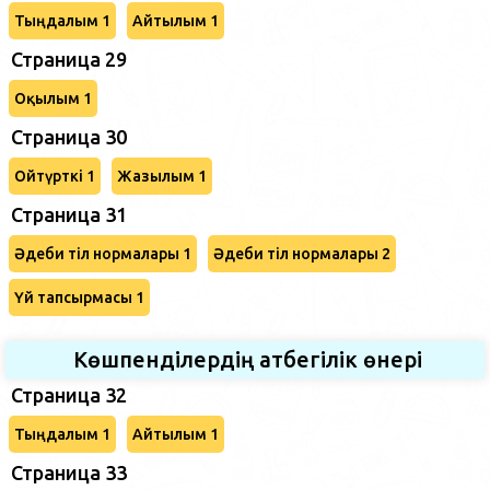
Тыңдалым 1
Айтылым 1
Страница 29
Оқылым 1
Страница 30
Ойтүрткі 1
Жазылым 1
Страница 31
Әдеби тіл нормалары 1
Әдеби тіл нормалары 2
Үй тапсырмасы 1
Көшпенділердің атбегілік өнері
Страница 32
Тыңдалым 1
Айтылым 1
Страница 33