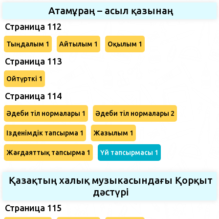
Атамұраң – асыл қазынаң
Страница 112
Тыңдалым 1
Айтылым 1
Оқылым 1
Страница 113
Ойтүрткі 1
Страница 114
Әдеби тіл нормалары 1
Әдеби тіл нормалары 2
Ізденімдік тапсырма 1
Жазылым 1
Жағдаяттық тапсырма 1
Үй тапсырмасы 1
Қазақтың халық музыкасындағы Қорқыт
дәстүрі
Страница 115