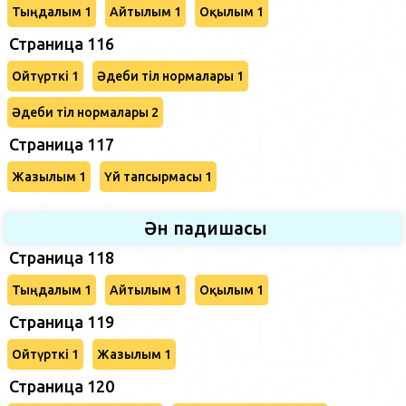
Тыңдалым 1
Айтылым 1
Оқылым 1
Страница 116
Ойтүрткі 1
Әдеби тіл нормалары 1
Әдеби тіл нормалары 2
Страница 117
Жазылым 1
Үй тапсырмасы 1
Ән падишасы
Страница 118
Тыңдалым 1
Айтылым 1
Оқылым 1
Страница 119
Ойтүрткі 1
Жазылым 1
Страница 120