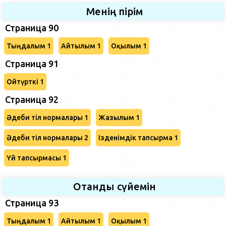
Менің пірім
Страница 90
Тыңдалым 1
Айтылым 1
Оқылым 1
Страница 91
Ойтүрткі 1
Страница 92
Әдеби тіл нормалары 1
Жазылым 1
Әдеби тіл нормалары 2
Ізденімдік тапсырма 1
Үй тапсырмасы 1
Отанды сүйемін
Страница 93
Тыңдалым 1
Айтылым 1
Оқылым 1