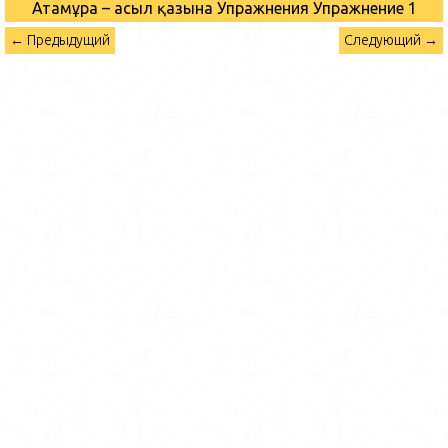
Атамұраң – асыл қазынаң Упражнения
Упражнение 1
← Предыдущий
Следующий →