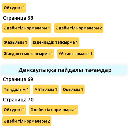
Ойтүрткі 1
Страница 68
Әдеби тіл нормалары 1
Әдеби тіл нормалары 2
Жазылым 1
Ізденімдік тапсырма 1
Жағдаяттық тапсырма 1
Үй тапсырмасы 1
Денсаулыққа пайдалы тағамдар
Страница 69
Тыңдалым 1
Айтылым 1
Оқылым 1
Cтраница 70
Ойтүрткі 1
Әдеби тіл нормалары 1
Әдеби тіл нормалары 2