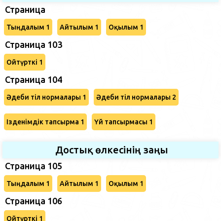
Страница
Тыңдалым 1
Айтылым 1
Оқылым 1
Страница 103
Ойтүрткі 1
Страница 104
Әдеби тіл нормалары 1
Әдеби тіл нормалары 2
Ізденімдік тапсырма 1
Үй тапсырмасы 1
Достық өлкесінің заңы
Страница 105
Тыңдалым 1
Айтылым 1
Оқылым 1
Страница 106
Ойтүрткі 1