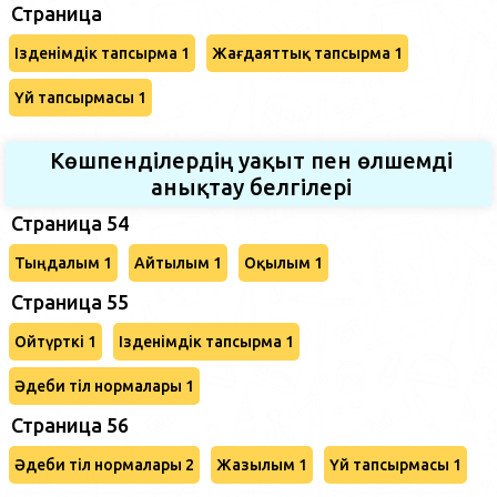
Страница
Ізденімдік тапсырма 1
Жағдаяттық тапсырма 1
Үй тапсырмасы 1
Көшпенділердің уақыт пен өлшемді
анықтау белгілері
Страница 54
Тыңдалым 1
Айтылым 1
Оқылым 1
Страница 55
Ойтүрткі 1
Ізденімдік тапсырма 1
Әдеби тіл нормалары 1
Страница 56
Әдеби тіл нормалары 2
Жазылым 1
Үй тапсырмасы 1