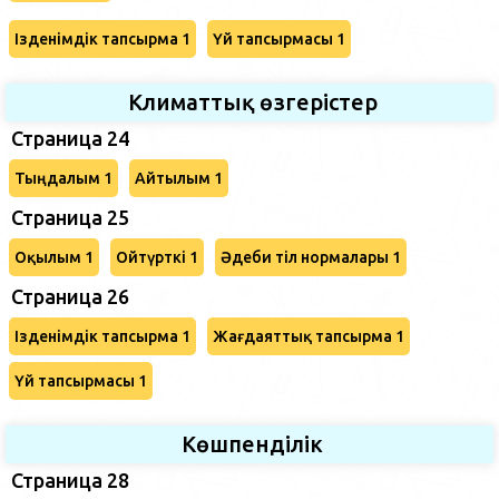
Ізденімдік тапсырма 1
Үй тапсырмасы 1
Климаттық өзгерістер
Страница 24
Тыңдалым 1
Айтылым 1
Страница 25
Оқылым 1
Ойтүрткі 1
Әдеби тіл нормалары 1
Страница 26
Ізденімдік тапсырма 1
Жағдаяттық тапсырма 1
Үй тапсырмасы 1
Көшпенділік
Страница 28