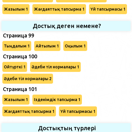
Жазылым 1
Жағдаяттық тапсырма 1
Үй тапсырмасы 1
Достық деген немене?
Страница 99
Тыңдалым 1
Айтылым 1
Оқылым 1
Страница 100
Ойтүрткі 1
Әдеби тіл нормалары 1
Әдеби тіл нормалары 2
Страница 101
Жазылым 1
Ізденімдік тапсырма 1
Жағдаяттық тапсырма 1
Үй тапсырмасы 1
Достықтың түрлері