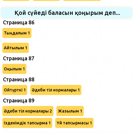
Қой сүйеді баласын қоңырым деп...
Страница 86
Тыңдалым 1
Айтылым 1
Страница 87
Оқылым 1
Страница 88
Ойтүрткі 1
Әдеби тіл нормалары 1
Страница 89
Әдеби тіл нормалары 2
Жазылым 1
Ізденімдік тапсырма 1
Үй тапсырмасы 1