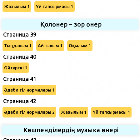
Жазылым 1
Үй тапсырмасы 1
Қолөнер – зор өнер
Страница 39
Тыңдалым 1
Айтылым 1
Оқылым 1
Страница 40
Ойтүрткі 1
Страница 41
Әдеби тіл нормалары 1
Страница 42
Әдеби тіл нормалары 2
Жазылым 1
Үй тапсырмасы 1
Көшпенділердің музыка өнері
Страница 43