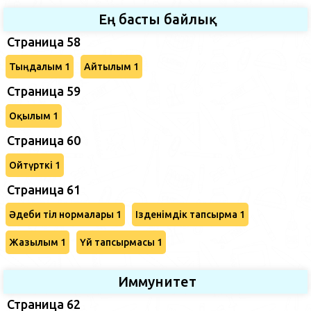
Ең басты байлық
Страница 58
Тыңдалым 1
Айтылым 1
Страница 59
Оқылым 1
Страница 60
Ойтүрткі 1
Страница 61
Әдеби тіл нормалары 1
Ізденімдік тапсырма 1
Жазылым 1
Үй тапсырмасы 1
Иммунитет
Страница 62