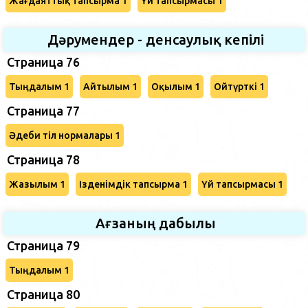
Жағдаяттық тапсырма 1
Үй тапсырмасы 1
Дәрумендер - денсаулық кепілі
Страница 76
Тыңдалым 1
Айтылым 1
Оқылым 1
Ойтүрткі 1
Страница 77
Әдеби тіл нормалары 1
Страница 78
Жазылым 1
Ізденімдік тапсырма 1
Үй тапсырмасы 1
Ағзаның дабылы
Страница 79
Тыңдалым 1
Страница 80