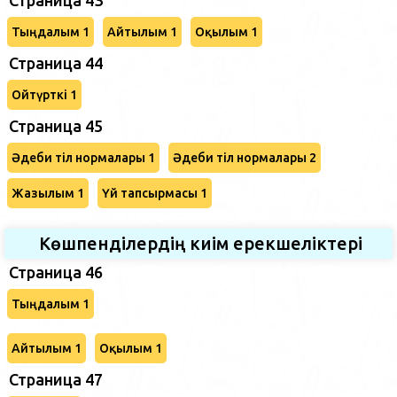
Тыңдалым 1
Айтылым 1
Оқылым 1
Страница 44
Ойтүрткі 1
Страница 45
Әдеби тіл нормалары 1
Әдеби тіл нормалары 2
Жазылым 1
Үй тапсырмасы 1
Көшпенділердің киім ерекшеліктері
Страница 46
Тыңдалым 1
Айтылым 1
Оқылым 1
Страница 47