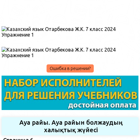
Ошибка в решении?
Ауа райы. Ауа райын болжаудың
халықтық жүйесі
Страница 6