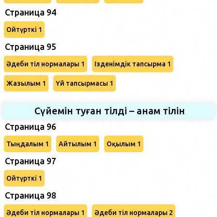
Страница 94
Ойтүрткі 1
Страница 95
Әдеби тіл нормалары 1
Ізденімдік тапсырма 1
Жазылым 1
Үй тапсырмасы 1
Сүйемін туған тілді – анам тілін
Страница 96
Тыңдалым 1
Айтылым 1
Оқылым 1
Страница 97
Ойтүрткі 1
Страница 98
Әдеби тіл нормалары 1
Әдеби тіл нормалары 2