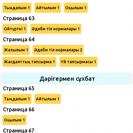
Тыңдалым 1
Айтылым 1
Оқылым 1
Страница 63
Ойтүрткі 1
Әдеби тіл нормалары 1
Страница 64
Жазылым 1
Әдеби тіл нормалары 2
Жағдаяттық тапсырма 1
Үй тапсырмасы 1
Дәрігермен сұхбат
Страница 65
Тыңдалым 1
Айтылым 1
Страница 66
Оқылым 1
Страница 67