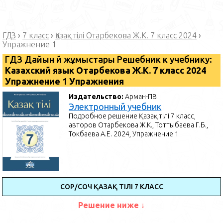
ГДЗ
›
7 класс
›
Қазақ тілі Отарбекова Ж.К. 7 класс 2024
›
Упражнение 1
ГДЗ Дайын үй жұмыстары Решебник к учебнику:
Казахский язык Отарбекова Ж.К. 7 класс 2024
Упражнение 1 Упражнения
Издательство:
Арман-ПВ
Электронный учебник
Подробное решение Қазақ тілі 7 класс,
авторов Отарбекова Ж.К., Тоттыбаева Г.Б.,
Токбаева А.Е. 2024, Упражнение 1
СОР/СОЧ ҚАЗАҚ ТІЛІ 7 КЛАСС
Решение ниже ↓