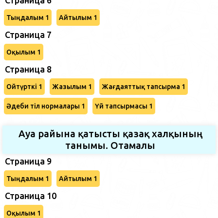
Тыңдалым 1
Айтылым 1
Страница 7
Оқылым 1
Страница 8
Ойтүрткі 1
Жазылым 1
Жағдаяттық тапсырма 1
Әдеби тіл нормалары 1
Үй тапсырмасы 1
Ауа райына қатысты қазақ халқының
танымы. Отамалы
Страница 9
Тыңдалым 1
Айтылым 1
Страница 10
Оқылым 1