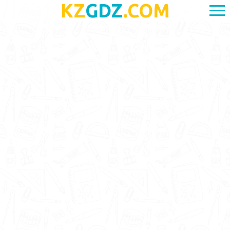
KZ
GDZ
.COM