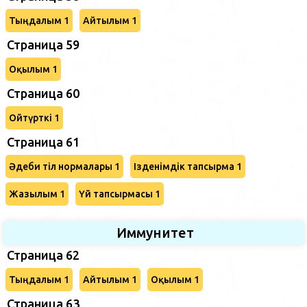
Тыңдалым 1
Айтылым 1
Страница 59
Оқылым 1
Страница 60
Ойтүрткі 1
Страница 61
Әдеби тіл нормалары 1
Ізденімдік тапсырма 1
Жазылым 1
Үй тапсырмасы 1
Иммунитет
Страница 62
Тыңдалым 1
Айтылым 1
Оқылым 1
Страница 63