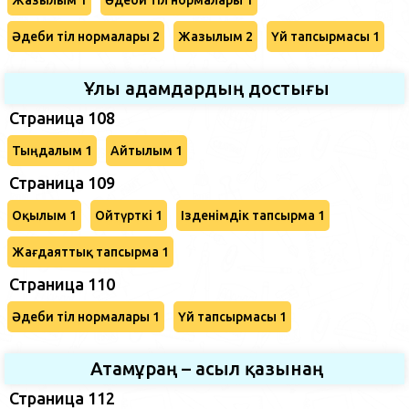
Әдеби тіл нормалары 2
Жазылым 2
Үй тапсырмасы 1
Ұлы адамдардың достығы
Страница 108
Тыңдалым 1
Айтылым 1
Страница 109
Оқылым 1
Ойтүрткі 1
Ізденімдік тапсырма 1
Жағдаяттық тапсырма 1
Страница 110
Әдеби тіл нормалары 1
Үй тапсырмасы 1
Атамұраң – асыл қазынаң
Страница 112