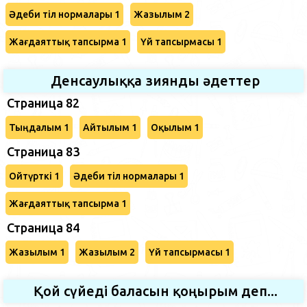
Әдеби тіл нормалары 1
Жазылым 2
Жағдаяттық тапсырма 1
Үй тапсырмасы 1
Денсаулыққа зиянды әдеттер
Страница 82
Тыңдалым 1
Айтылым 1
Оқылым 1
Страница 83
Ойтүрткі 1
Әдеби тіл нормалары 1
Жағдаяттық тапсырма 1
Страница 84
Жазылым 1
Жазылым 2
Үй тапсырмасы 1
Қой сүйеді баласын қоңырым деп...