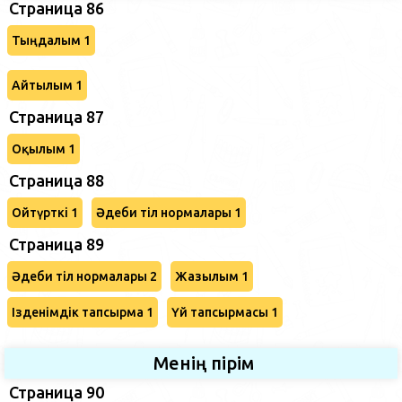
Страница 86
Тыңдалым 1
Айтылым 1
Страница 87
Оқылым 1
Страница 88
Ойтүрткі 1
Әдеби тіл нормалары 1
Страница 89
Әдеби тіл нормалары 2
Жазылым 1
Ізденімдік тапсырма 1
Үй тапсырмасы 1
Менің пірім
Страница 90