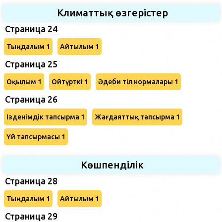
Климаттық өзгерістер
Страница 24
Тыңдалым 1
Айтылым 1
Страница 25
Оқылым 1
Ойтүрткі 1
Әдеби тіл нормалары 1
Страница 26
Ізденімдік тапсырма 1
Жағдаяттық тапсырма 1
Үй тапсырмасы 1
Көшпенділік
Страница 28
Тыңдалым 1
Айтылым 1
Страница 29