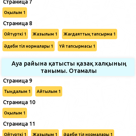
Страница 7
Оқылым 1
Страница 8
Ойтүрткі 1
Жазылым 1
Жағдаяттық тапсырма 1
Әдеби тіл нормалары 1
Үй тапсырмасы 1
Ауа райына қатысты қазақ халқының
танымы. Отамалы
Страница 9
Тыңдалым 1
Айтылым 1
Страница 10
Оқылым 1
Страница 11
Ойтүрткі 1
Жазылым 1
Әдеби тіл нормалары 1