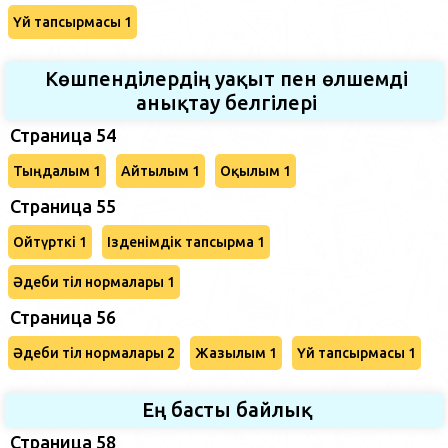
Үй тапсырмасы 1
Көшпенділердің уақыт пен өлшемді
анықтау белгілері
Страница 54
Тыңдалым 1
Айтылым 1
Оқылым 1
Страница 55
Ойтүрткі 1
Ізденімдік тапсырма 1
Әдеби тіл нормалары 1
Страница 56
Әдеби тіл нормалары 2
Жазылым 1
Үй тапсырмасы 1
Ең басты байлық
Страница 58