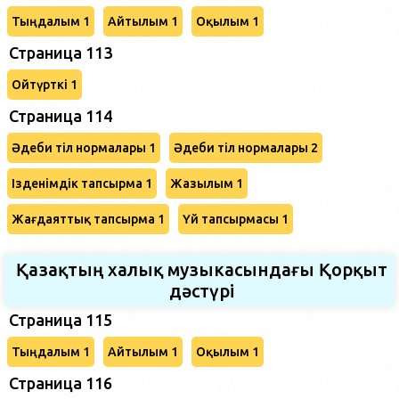
Тыңдалым 1
Айтылым 1
Оқылым 1
Страница 113
Ойтүрткі 1
Страница 114
Әдеби тіл нормалары 1
Әдеби тіл нормалары 2
Ізденімдік тапсырма 1
Жазылым 1
Жағдаяттық тапсырма 1
Үй тапсырмасы 1
Қазақтың халық музыкасындағы Қорқыт
дәстүрі
Страница 115
Тыңдалым 1
Айтылым 1
Оқылым 1
Страница 116