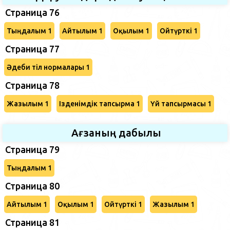
Страница 76
Тыңдалым 1
Айтылым 1
Оқылым 1
Ойтүрткі 1
Страница 77
Әдеби тіл нормалары 1
Страница 78
Жазылым 1
Ізденімдік тапсырма 1
Үй тапсырмасы 1
Ағзаның дабылы
Страница 79
Тыңдалым 1
Страница 80
Айтылым 1
Оқылым 1
Ойтүрткі 1
Жазылым 1
Страница 81