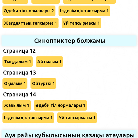
Әдеби тіл нормалары 2
Ізденімдік тапсырма 1
Жағдаяттық тапсырма 1
Үй тапсырмасы 1
Синоптиктер болжамы
Страница 12
Тыңдалым 1
Айтылым 1
Страница 13
Оқылым 1
Ойтүрткі 1
Страница 14
Жазылым 1
Әдеби тіл нормалары 1
Ізденімдік тапсырма 1
Үй тапсырмасы 1
Ауа райы құбылысының қазақы атаулары