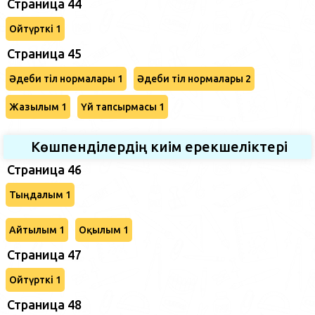
Страница 44
Ойтүрткі 1
Страница 45
Әдеби тіл нормалары 1
Әдеби тіл нормалары 2
Жазылым 1
Үй тапсырмасы 1
Көшпенділердің киім ерекшеліктері
Страница 46
Тыңдалым 1
Айтылым 1
Оқылым 1
Страница 47
Ойтүрткі 1
Страница 48