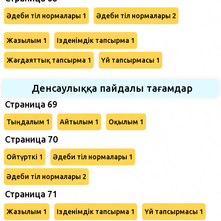
Әдеби тіл нормалары 1
Әдеби тіл нормалары 2
Жазылым 1
Ізденімдік тапсырма 1
Жағдаяттық тапсырма 1
Үй тапсырмасы 1
Денсаулыққа пайдалы тағамдар
Страница 69
Тыңдалым 1
Айтылым 1
Оқылым 1
Cтраница 70
Ойтүрткі 1
Әдеби тіл нормалары 1
Әдеби тіл нормалары 2
Страница 71
Жазылым 1
Ізденімдік тапсырма 1
Үй тапсырмасы 1