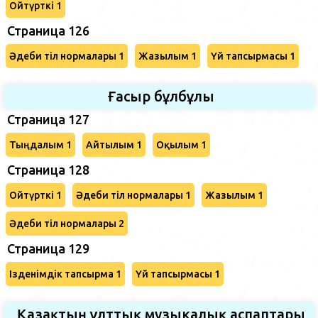
Ойтүрткі 1
Страница 126
Әдеби тіл нормалары 1
Жазылым 1
Үй тапсырмасы 1
Ғасыр бұлбұлы
Страница 127
Тыңдалым 1
Айтылым 1
Оқылым 1
Страница 128
Ойтүрткі 1
Әдеби тіл нормалары 1
Жазылым 1
Әдеби тіл нормалары 2
Страница 129
Ізденімдік тапсырма 1
Үй тапсырмасы 1
Қазақтың ұлттық музыкалық аспаптары