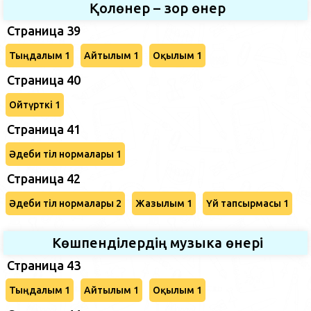
Қолөнер – зор өнер
Страница 39
Тыңдалым 1
Айтылым 1
Оқылым 1
Страница 40
Ойтүрткі 1
Страница 41
Әдеби тіл нормалары 1
Страница 42
Әдеби тіл нормалары 2
Жазылым 1
Үй тапсырмасы 1
Көшпенділердің музыка өнері
Страница 43
Тыңдалым 1
Айтылым 1
Оқылым 1