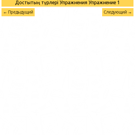
Достықтың түрлері Упражнения
Упражнение 1
← Предыдущий
Следующий →