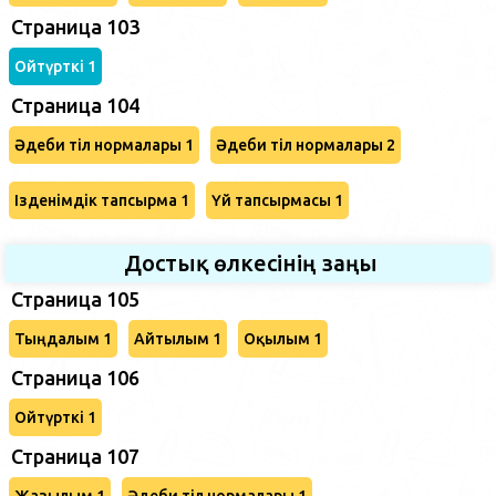
Страница 103
Ойтүрткі 1
Страница 104
Әдеби тіл нормалары 1
Әдеби тіл нормалары 2
Ізденімдік тапсырма 1
Үй тапсырмасы 1
Достық өлкесінің заңы
Страница 105
Тыңдалым 1
Айтылым 1
Оқылым 1
Страница 106
Ойтүрткі 1
Страница 107
Жазылым 1
Әдеби тіл нормалары 1