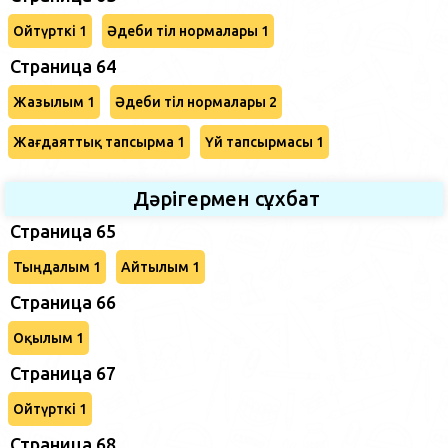
Ойтүрткі 1
Әдеби тіл нормалары 1
Страница 64
Жазылым 1
Әдеби тіл нормалары 2
Жағдаяттық тапсырма 1
Үй тапсырмасы 1
Дәрігермен сұхбат
Страница 65
Тыңдалым 1
Айтылым 1
Страница 66
Оқылым 1
Страница 67
Ойтүрткі 1
Страница 68