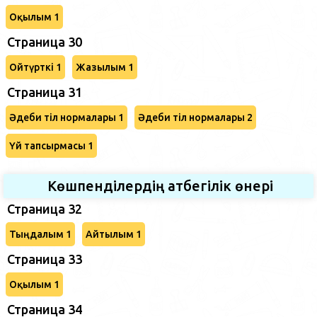
Оқылым 1
Страница 30
Ойтүрткі 1
Жазылым 1
Страница 31
Әдеби тіл нормалары 1
Әдеби тіл нормалары 2
Үй тапсырмасы 1
Көшпенділердің атбегілік өнері
Страница 32
Тыңдалым 1
Айтылым 1
Страница 33
Оқылым 1
Страница 34