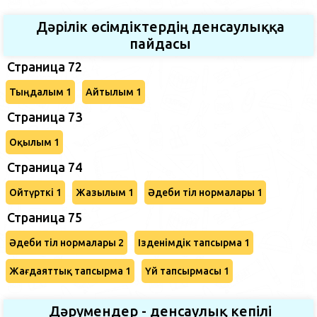
Дәрілік өсімдіктердің денсаулыққа
пайдасы
Страница 72
Тыңдалым 1
Айтылым 1
Страница 73
Оқылым 1
Страница 74
Ойтүрткі 1
Жазылым 1
Әдеби тіл нормалары 1
Страница 75
Әдеби тіл нормалары 2
Ізденімдік тапсырма 1
Жағдаяттық тапсырма 1
Үй тапсырмасы 1
Дәрумендер - денсаулық кепілі