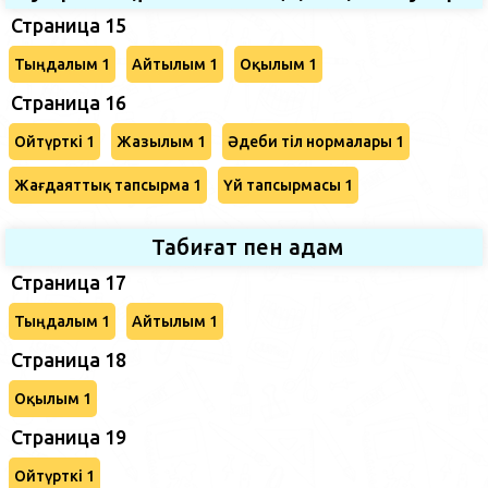
Страница 15
Тыңдалым 1
Айтылым 1
Оқылым 1
Страница 16
Ойтүрткі 1
Жазылым 1
Әдеби тіл нормалары 1
Жағдаяттық тапсырма 1
Үй тапсырмасы 1
Табиғат пен адам
Страница 17
Тыңдалым 1
Айтылым 1
Страница 18
Оқылым 1
Страница 19
Ойтүрткі 1