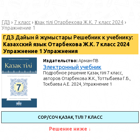
ГДЗ
›
7 класс
›
Қазақ тілі Отарбекова Ж.К. 7 класс 2024
›
Упражнение 1
ГДЗ Дайын үй жұмыстары Решебник к учебнику:
Казахский язык Отарбекова Ж.К. 7 класс 2024
Упражнение 1 Упражнения
Издательство:
Арман-ПВ
Электронный учебник
Подробное решение Қазақ тілі 7 класс,
авторов Отарбекова Ж.К., Тоттыбаева Г.Б.,
Токбаева А.Е. 2024, Упражнение 1
СОР/СОЧ ҚАЗАҚ ТІЛІ 7 КЛАСС
Решение ниже ↓