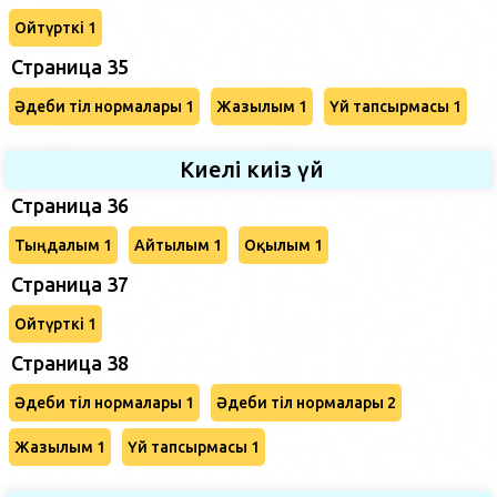
Ойтүрткі 1
Страница 35
Әдеби тіл нормалары 1
Жазылым 1
Үй тапсырмасы 1
Киелі киіз үй
Страница 36
Тыңдалым 1
Айтылым 1
Оқылым 1
Страница 37
Ойтүрткі 1
Страница 38
Әдеби тіл нормалары 1
Әдеби тіл нормалары 2
Жазылым 1
Үй тапсырмасы 1