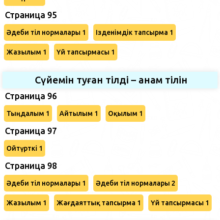
Страница 95
Әдеби тіл нормалары 1
Ізденімдік тапсырма 1
Жазылым 1
Үй тапсырмасы 1
Сүйемін туған тілді – анам тілін
Страница 96
Тыңдалым 1
Айтылым 1
Оқылым 1
Страница 97
Ойтүрткі 1
Страница 98
Әдеби тіл нормалары 1
Әдеби тіл нормалары 2
Жазылым 1
Жағдаяттық тапсырма 1
Үй тапсырмасы 1