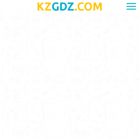
KZ
GDZ
.COM