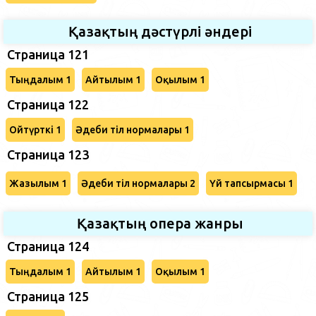
Қазақтың дәстүрлі әндері
Страница 121
Тыңдалым 1
Айтылым 1
Оқылым 1
Страница 122
Ойтүрткі 1
Әдеби тіл нормалары 1
Страница 123
Жазылым 1
Әдеби тіл нормалары 2
Үй тапсырмасы 1
Қазақтың опера жанры
Страница 124
Тыңдалым 1
Айтылым 1
Оқылым 1
Страница 125