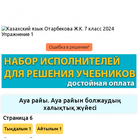
Ошибка в решении?
Ауа райы. Ауа райын болжаудың
халықтық жүйесі
Страница 6
Тыңдалым 1
Айтылым 1