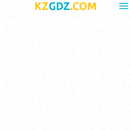
KZ
GDZ
.COM