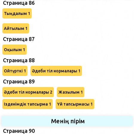
Страница 86
Тыңдалым 1
Айтылым 1
Страница 87
Оқылым 1
Страница 88
Ойтүрткі 1
Әдеби тіл нормалары 1
Страница 89
Әдеби тіл нормалары 2
Жазылым 1
Ізденімдік тапсырма 1
Үй тапсырмасы 1
Менің пірім
Страница 90