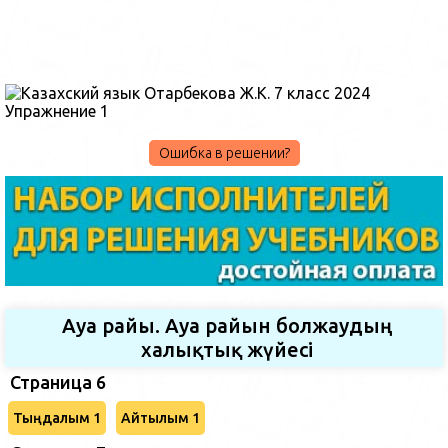
Ошибка в решении?
Ауа райы. Ауа райын болжаудың
халықтық жүйесі
Страница 6
Тыңдалым 1
Айтылым 1