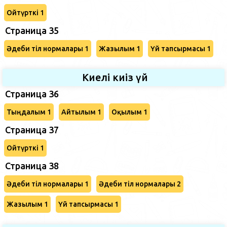
Ойтүрткі 1
Страница 35
Әдеби тіл нормалары 1
Жазылым 1
Үй тапсырмасы 1
Киелі киіз үй
Страница 36
Тыңдалым 1
Айтылым 1
Оқылым 1
Страница 37
Ойтүрткі 1
Страница 38
Әдеби тіл нормалары 1
Әдеби тіл нормалары 2
Жазылым 1
Үй тапсырмасы 1