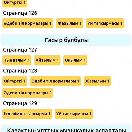
Ойтүрткі 1
Страница 126
Әдеби тіл нормалары 1
Жазылым 1
Үй тапсырмасы 1
Ғасыр бұлбұлы
Страница 127
Тыңдалым 1
Айтылым 1
Оқылым 1
Страница 128
Ойтүрткі 1
Әдеби тіл нормалары 1
Жазылым 1
Әдеби тіл нормалары 2
Страница 129
Ізденімдік тапсырма 1
Үй тапсырмасы 1
Қазақтың ұлттық музыкалық аспаптары