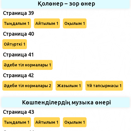
Қолөнер – зор өнер
Страница 39
Тыңдалым 1
Айтылым 1
Оқылым 1
Страница 40
Ойтүрткі 1
Страница 41
Әдеби тіл нормалары 1
Страница 42
Әдеби тіл нормалары 2
Жазылым 1
Үй тапсырмасы 1
Көшпенділердің музыка өнері
Страница 43
Тыңдалым 1
Айтылым 1
Оқылым 1