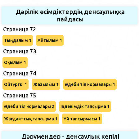
Дәрілік өсімдіктердің денсаулыққа
пайдасы
Страница 72
Тыңдалым 1
Айтылым 1
Страница 73
Оқылым 1
Страница 74
Ойтүрткі 1
Жазылым 1
Әдеби тіл нормалары 1
Страница 75
Әдеби тіл нормалары 2
Ізденімдік тапсырма 1
Жағдаяттық тапсырма 1
Үй тапсырмасы 1
Дәрумендер - денсаулық кепілі