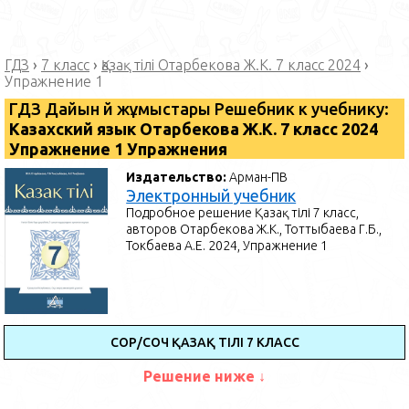
ГДЗ
›
7 класс
›
Қазақ тілі Отарбекова Ж.К. 7 класс 2024
›
Упражнение 1
ГДЗ Дайын үй жұмыстары Решебник к учебнику:
Казахский язык Отарбекова Ж.К. 7 класс 2024
Упражнение 1 Упражнения
Издательство:
Арман-ПВ
Электронный учебник
Подробное решение Қазақ тілі 7 класс,
авторов Отарбекова Ж.К., Тоттыбаева Г.Б.,
Токбаева А.Е. 2024, Упражнение 1
СОР/СОЧ ҚАЗАҚ ТІЛІ 7 КЛАСС
Решение ниже ↓