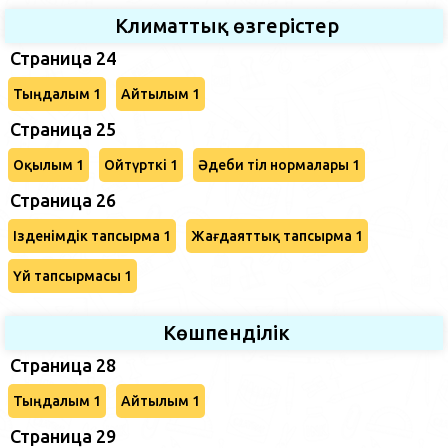
Климаттық өзгерістер
Страница 24
Тыңдалым 1
Айтылым 1
Страница 25
Оқылым 1
Ойтүрткі 1
Әдеби тіл нормалары 1
Страница 26
Ізденімдік тапсырма 1
Жағдаяттық тапсырма 1
Үй тапсырмасы 1
Көшпенділік
Страница 28
Тыңдалым 1
Айтылым 1
Страница 29