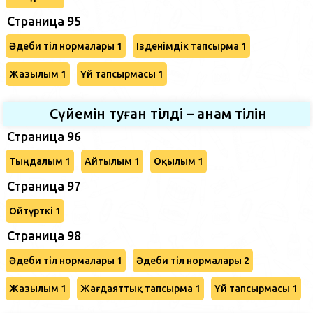
Страница 95
Әдеби тіл нормалары 1
Ізденімдік тапсырма 1
Жазылым 1
Үй тапсырмасы 1
Сүйемін туған тілді – анам тілін
Страница 96
Тыңдалым 1
Айтылым 1
Оқылым 1
Страница 97
Ойтүрткі 1
Страница 98
Әдеби тіл нормалары 1
Әдеби тіл нормалары 2
Жазылым 1
Жағдаяттық тапсырма 1
Үй тапсырмасы 1