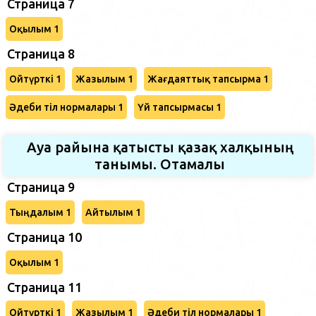
Страница 7
Оқылым 1
Страница 8
Ойтүрткі 1
Жазылым 1
Жағдаяттық тапсырма 1
Әдеби тіл нормалары 1
Үй тапсырмасы 1
Ауа райына қатысты қазақ халқының
танымы. Отамалы
Страница 9
Тыңдалым 1
Айтылым 1
Страница 10
Оқылым 1
Страница 11
Ойтүрткі 1
Жазылым 1
Әдеби тіл нормалары 1