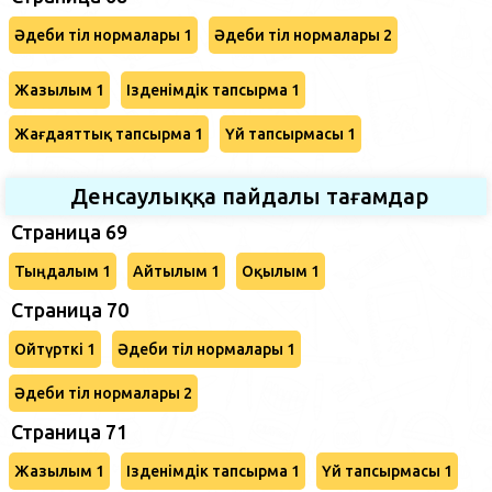
Әдеби тіл нормалары 1
Әдеби тіл нормалары 2
Жазылым 1
Ізденімдік тапсырма 1
Жағдаяттық тапсырма 1
Үй тапсырмасы 1
Денсаулыққа пайдалы тағамдар
Страница 69
Тыңдалым 1
Айтылым 1
Оқылым 1
Cтраница 70
Ойтүрткі 1
Әдеби тіл нормалары 1
Әдеби тіл нормалары 2
Страница 71
Жазылым 1
Ізденімдік тапсырма 1
Үй тапсырмасы 1