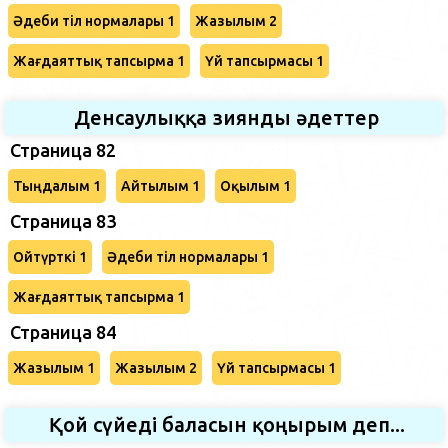
Әдеби тіл нормалары 1
Жазылым 2
Жағдаяттық тапсырма 1
Үй тапсырмасы 1
Денсаулыққа зиянды әдеттер
Страница 82
Тыңдалым 1
Айтылым 1
Оқылым 1
Страница 83
Ойтүрткі 1
Әдеби тіл нормалары 1
Жағдаяттық тапсырма 1
Страница 84
Жазылым 1
Жазылым 2
Үй тапсырмасы 1
Қой сүйеді баласын қоңырым деп...