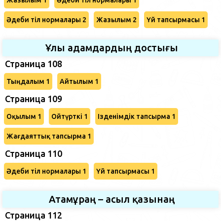
Әдеби тіл нормалары 2
Жазылым 2
Үй тапсырмасы 1
Ұлы адамдардың достығы
Страница 108
Тыңдалым 1
Айтылым 1
Страница 109
Оқылым 1
Ойтүрткі 1
Ізденімдік тапсырма 1
Жағдаяттық тапсырма 1
Страница 110
Әдеби тіл нормалары 1
Үй тапсырмасы 1
Атамұраң – асыл қазынаң
Страница 112