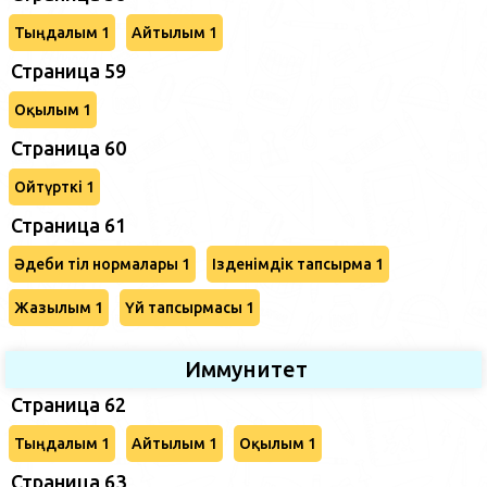
Тыңдалым 1
Айтылым 1
Страница 59
Оқылым 1
Страница 60
Ойтүрткі 1
Страница 61
Әдеби тіл нормалары 1
Ізденімдік тапсырма 1
Жазылым 1
Үй тапсырмасы 1
Иммунитет
Страница 62
Тыңдалым 1
Айтылым 1
Оқылым 1
Страница 63