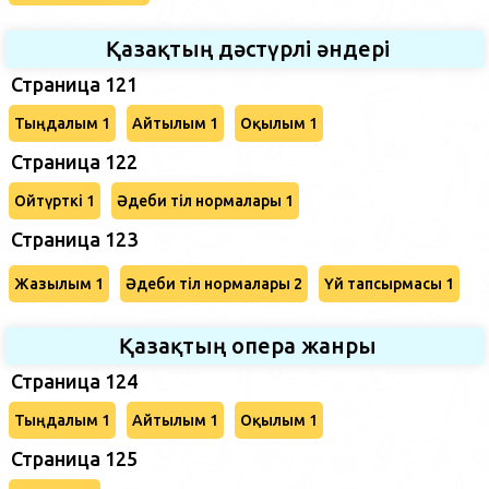
Қазақтың дәстүрлі әндері
Страница 121
Тыңдалым 1
Айтылым 1
Оқылым 1
Страница 122
Ойтүрткі 1
Әдеби тіл нормалары 1
Страница 123
Жазылым 1
Әдеби тіл нормалары 2
Үй тапсырмасы 1
Қазақтың опера жанры
Страница 124
Тыңдалым 1
Айтылым 1
Оқылым 1
Страница 125