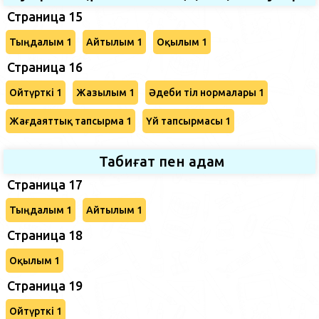
Страница 15
Тыңдалым 1
Айтылым 1
Оқылым 1
Страница 16
Ойтүрткі 1
Жазылым 1
Әдеби тіл нормалары 1
Жағдаяттық тапсырма 1
Үй тапсырмасы 1
Табиғат пен адам
Страница 17
Тыңдалым 1
Айтылым 1
Страница 18
Оқылым 1
Страница 19
Ойтүрткі 1