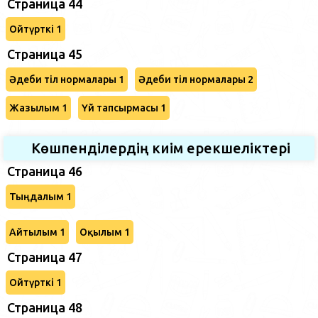
Страница 44
Ойтүрткі 1
Страница 45
Әдеби тіл нормалары 1
Әдеби тіл нормалары 2
Жазылым 1
Үй тапсырмасы 1
Көшпенділердің киім ерекшеліктері
Страница 46
Тыңдалым 1
Айтылым 1
Оқылым 1
Страница 47
Ойтүрткі 1
Страница 48