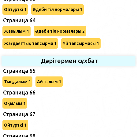
Ойтүрткі 1
Әдеби тіл нормалары 1
Страница 64
Жазылым 1
Әдеби тіл нормалары 2
Жағдаяттық тапсырма 1
Үй тапсырмасы 1
Дәрігермен сұхбат
Страница 65
Тыңдалым 1
Айтылым 1
Страница 66
Оқылым 1
Страница 67
Ойтүрткі 1
Страница 68