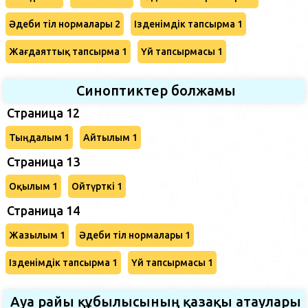
Әдеби тіл нормалары 2
Ізденімдік тапсырма 1
Жағдаяттық тапсырма 1
Үй тапсырмасы 1
Синоптиктер болжамы
Страница 12
Тыңдалым 1
Айтылым 1
Страница 13
Оқылым 1
Ойтүрткі 1
Страница 14
Жазылым 1
Әдеби тіл нормалары 1
Ізденімдік тапсырма 1
Үй тапсырмасы 1
Ауа райы құбылысының қазақы атаулары