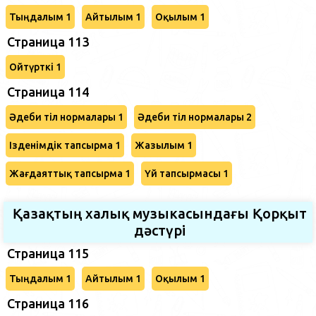
Тыңдалым 1
Айтылым 1
Оқылым 1
Страница 113
Ойтүрткі 1
Страница 114
Әдеби тіл нормалары 1
Әдеби тіл нормалары 2
Ізденімдік тапсырма 1
Жазылым 1
Жағдаяттық тапсырма 1
Үй тапсырмасы 1
Қазақтың халық музыкасындағы Қорқыт
дәстүрі
Страница 115
Тыңдалым 1
Айтылым 1
Оқылым 1
Страница 116