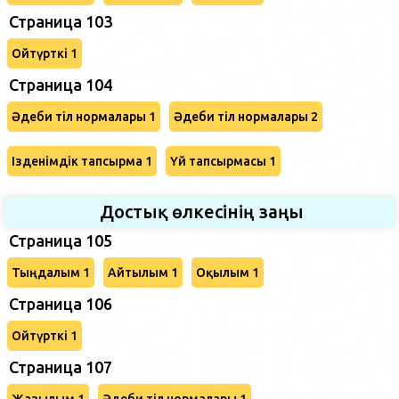
Страница 103
Ойтүрткі 1
Страница 104
Әдеби тіл нормалары 1
Әдеби тіл нормалары 2
Ізденімдік тапсырма 1
Үй тапсырмасы 1
Достық өлкесінің заңы
Страница 105
Тыңдалым 1
Айтылым 1
Оқылым 1
Страница 106
Ойтүрткі 1
Страница 107
Жазылым 1
Әдеби тіл нормалары 1