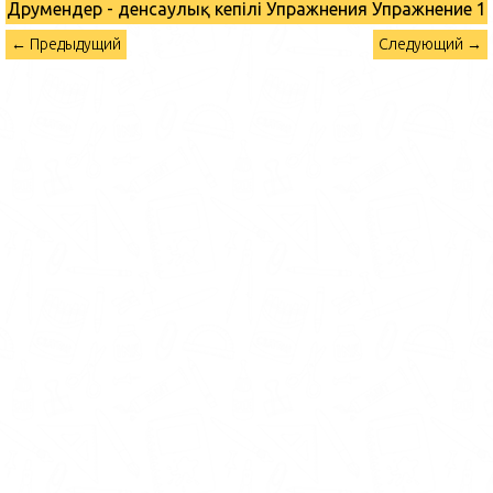
Дәрумендер - денсаулық кепілі Упражнения
Упражнение 1
← Предыдущий
Следующий →