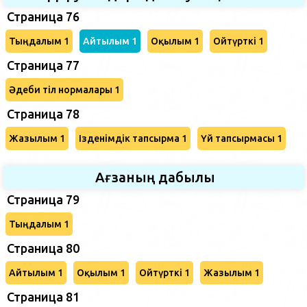
Страница 76
Тыңдалым 1
Айтылым 1
Оқылым 1
Ойтүрткі 1
Страница 77
Әдеби тіл нормалары 1
Страница 78
Жазылым 1
Ізденімдік тапсырма 1
Үй тапсырмасы 1
Ағзаның дабылы
Страница 79
Тыңдалым 1
Страница 80
Айтылым 1
Оқылым 1
Ойтүрткі 1
Жазылым 1
Страница 81