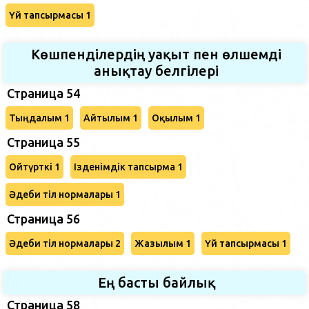
Үй тапсырмасы 1
Көшпенділердің уақыт пен өлшемді
анықтау белгілері
Страница 54
Тыңдалым 1
Айтылым 1
Оқылым 1
Страница 55
Ойтүрткі 1
Ізденімдік тапсырма 1
Әдеби тіл нормалары 1
Страница 56
Әдеби тіл нормалары 2
Жазылым 1
Үй тапсырмасы 1
Ең басты байлық
Страница 58