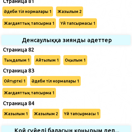
Страница 81
Әдеби тіл нормалары 1
Жазылым 2
Жағдаяттық тапсырма 1
Үй тапсырмасы 1
Денсаулыққа зиянды әдеттер
Страница 82
Тыңдалым 1
Айтылым 1
Оқылым 1
Страница 83
Ойтүрткі 1
Әдеби тіл нормалары 1
Жағдаяттық тапсырма 1
Страница 84
Жазылым 1
Жазылым 2
Үй тапсырмасы 1
Қой сүйеді баласын қоңырым деп...