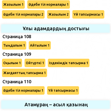
Жазылым 1
Әдеби тіл нормалары 1
Әдеби тіл нормалары 2
Жазылым 2
Үй тапсырмасы 1
Ұлы адамдардың достығы
Страница 108
Тыңдалым 1
Айтылым 1
Страница 109
Оқылым 1
Ойтүрткі 1
Ізденімдік тапсырма 1
Жағдаяттық тапсырма 1
Страница 110
Әдеби тіл нормалары 1
Үй тапсырмасы 1
Атамұраң – асыл қазынаң