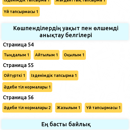
Үй тапсырмасы 1
Көшпенділердің уақыт пен өлшемді
анықтау белгілері
Страница 54
Тыңдалым 1
Айтылым 1
Оқылым 1
Страница 55
Ойтүрткі 1
Ізденімдік тапсырма 1
Әдеби тіл нормалары 1
Страница 56
Әдеби тіл нормалары 2
Жазылым 1
Үй тапсырмасы 1
Ең басты байлық