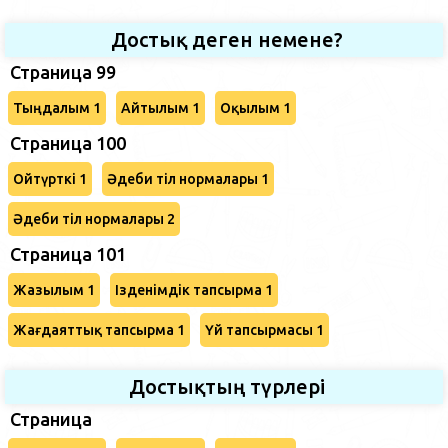
Достық деген немене?
Страница 99
Тыңдалым 1
Айтылым 1
Оқылым 1
Страница 100
Ойтүрткі 1
Әдеби тіл нормалары 1
Әдеби тіл нормалары 2
Страница 101
Жазылым 1
Ізденімдік тапсырма 1
Жағдаяттық тапсырма 1
Үй тапсырмасы 1
Достықтың түрлері
Страница