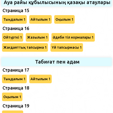
Ауа райы құбылысының қазақы атаулары
Страница 15
Тыңдалым 1
Айтылым 1
Оқылым 1
Страница 16
Ойтүрткі 1
Жазылым 1
Әдеби тіл нормалары 1
Жағдаяттық тапсырма 1
Үй тапсырмасы 1
Табиғат пен адам
Страница 17
Тыңдалым 1
Айтылым 1
Страница 18
Оқылым 1
Страница 19