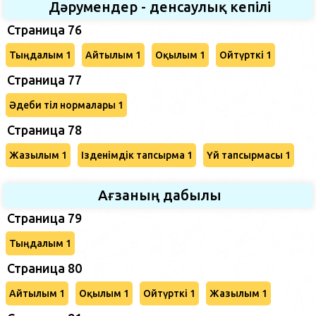
Дәрумендер - денсаулық кепілі
Страница 76
Тыңдалым 1
Айтылым 1
Оқылым 1
Ойтүрткі 1
Страница 77
Әдеби тіл нормалары 1
Страница 78
Жазылым 1
Ізденімдік тапсырма 1
Үй тапсырмасы 1
Ағзаның дабылы
Страница 79
Тыңдалым 1
Страница 80
Айтылым 1
Оқылым 1
Ойтүрткі 1
Жазылым 1