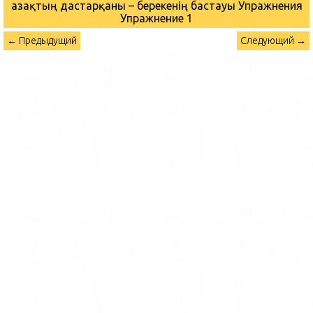
Қазақтың дастарқаны – берекенің бастауы Упражнения
Упражнение 1
← Предыдущий
Следующий →