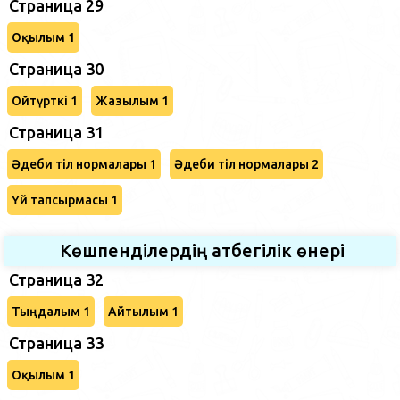
Страница 29
Оқылым 1
Страница 30
Ойтүрткі 1
Жазылым 1
Страница 31
Әдеби тіл нормалары 1
Әдеби тіл нормалары 2
Үй тапсырмасы 1
Көшпенділердің атбегілік өнері
Страница 32
Тыңдалым 1
Айтылым 1
Страница 33
Оқылым 1