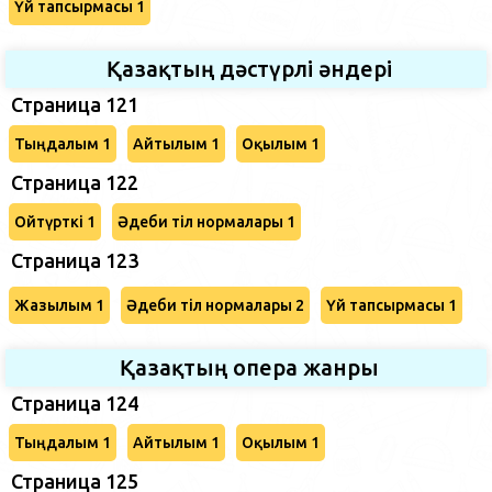
Үй тапсырмасы 1
Қазақтың дәстүрлі әндері
Страница 121
Тыңдалым 1
Айтылым 1
Оқылым 1
Страница 122
Ойтүрткі 1
Әдеби тіл нормалары 1
Страница 123
Жазылым 1
Әдеби тіл нормалары 2
Үй тапсырмасы 1
Қазақтың опера жанры
Страница 124
Тыңдалым 1
Айтылым 1
Оқылым 1
Страница 125