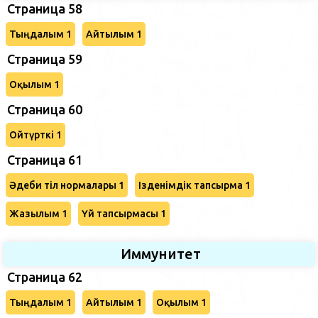
Страница 58
Тыңдалым 1
Айтылым 1
Страница 59
Оқылым 1
Страница 60
Ойтүрткі 1
Страница 61
Әдеби тіл нормалары 1
Ізденімдік тапсырма 1
Жазылым 1
Үй тапсырмасы 1
Иммунитет
Страница 62
Тыңдалым 1
Айтылым 1
Оқылым 1