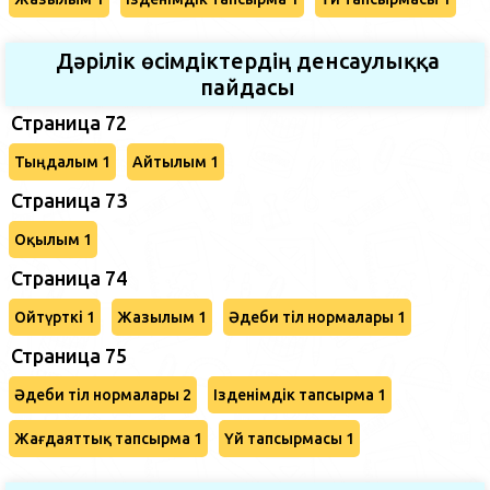
Дәрілік өсімдіктердің денсаулыққа
пайдасы
Страница 72
Тыңдалым 1
Айтылым 1
Страница 73
Оқылым 1
Страница 74
Ойтүрткі 1
Жазылым 1
Әдеби тіл нормалары 1
Страница 75
Әдеби тіл нормалары 2
Ізденімдік тапсырма 1
Жағдаяттық тапсырма 1
Үй тапсырмасы 1