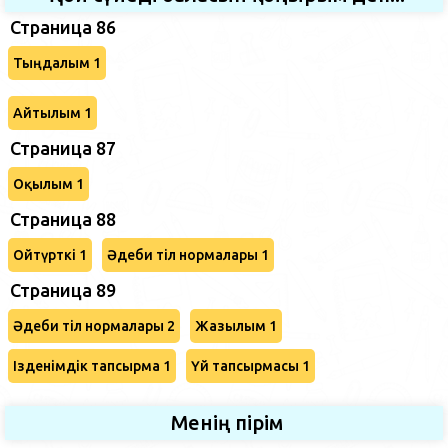
Страница 86
Тыңдалым 1
Айтылым 1
Страница 87
Оқылым 1
Страница 88
Ойтүрткі 1
Әдеби тіл нормалары 1
Страница 89
Әдеби тіл нормалары 2
Жазылым 1
Ізденімдік тапсырма 1
Үй тапсырмасы 1
Менің пірім