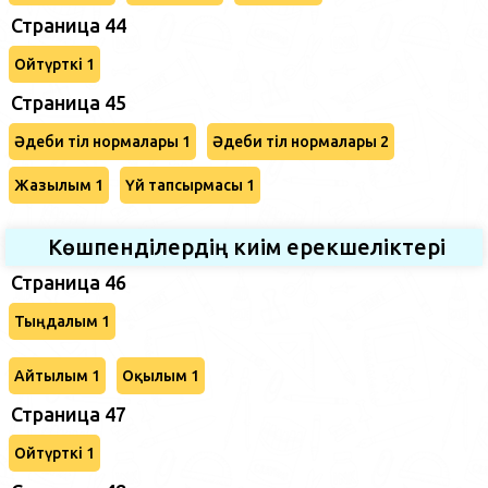
Страница 44
Ойтүрткі 1
Страница 45
Әдеби тіл нормалары 1
Әдеби тіл нормалары 2
Жазылым 1
Үй тапсырмасы 1
Көшпенділердің киім ерекшеліктері
Страница 46
Тыңдалым 1
Айтылым 1
Оқылым 1
Страница 47
Ойтүрткі 1