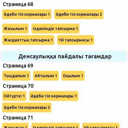
Страница 68
Әдеби тіл нормалары 1
Әдеби тіл нормалары 2
Жазылым 1
Ізденімдік тапсырма 1
Жағдаяттық тапсырма 1
Үй тапсырмасы 1
Денсаулыққа пайдалы тағамдар
Страница 69
Тыңдалым 1
Айтылым 1
Оқылым 1
Cтраница 70
Ойтүрткі 1
Әдеби тіл нормалары 1
Әдеби тіл нормалары 2
Страница 71
Жазылым 1
Ізденімдік тапсырма 1
Үй тапсырмасы 1