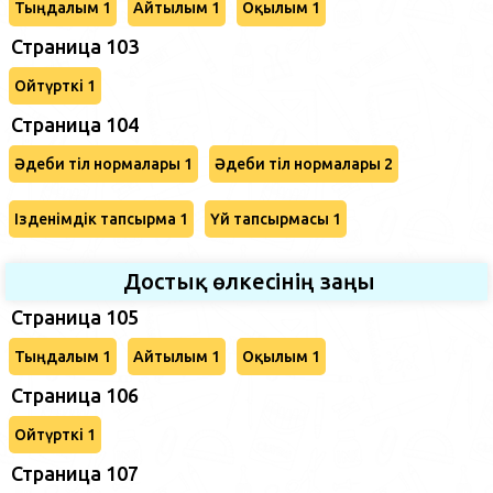
Тыңдалым 1
Айтылым 1
Оқылым 1
Страница 103
Ойтүрткі 1
Страница 104
Әдеби тіл нормалары 1
Әдеби тіл нормалары 2
Ізденімдік тапсырма 1
Үй тапсырмасы 1
Достық өлкесінің заңы
Страница 105
Тыңдалым 1
Айтылым 1
Оқылым 1
Страница 106
Ойтүрткі 1
Страница 107