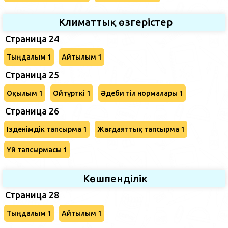
Климаттық өзгерістер
Страница 24
Тыңдалым 1
Айтылым 1
Страница 25
Оқылым 1
Ойтүрткі 1
Әдеби тіл нормалары 1
Страница 26
Ізденімдік тапсырма 1
Жағдаяттық тапсырма 1
Үй тапсырмасы 1
Көшпенділік
Страница 28
Тыңдалым 1
Айтылым 1