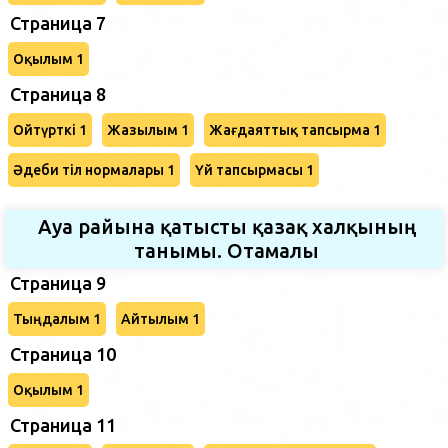
Страница 7
Оқылым 1
Страница 8
Ойтүрткі 1
Жазылым 1
Жағдаяттық тапсырма 1
Әдеби тіл нормалары 1
Үй тапсырмасы 1
Ауа райына қатысты қазақ халқының
танымы. Отамалы
Страница 9
Тыңдалым 1
Айтылым 1
Страница 10
Оқылым 1
Страница 11