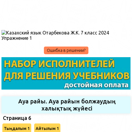
Ошибка в решении?
Ауа райы. Ауа райын болжаудың
халықтық жүйесі
Страница 6
Тыңдалым 1
Айтылым 1