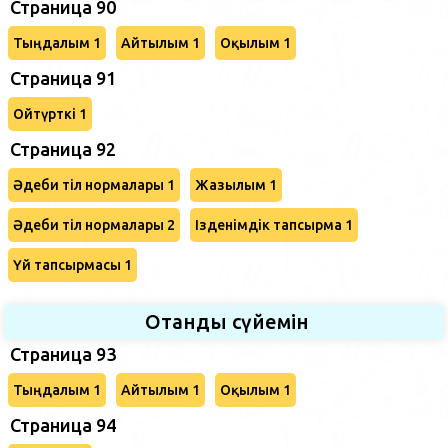
Страница 90
Тыңдалым 1
Айтылым 1
Оқылым 1
Страница 91
Ойтүрткі 1
Страница 92
Әдеби тіл нормалары 1
Жазылым 1
Әдеби тіл нормалары 2
Ізденімдік тапсырма 1
Үй тапсырмасы 1
Отанды сүйемін
Страница 93
Тыңдалым 1
Айтылым 1
Оқылым 1
Страница 94