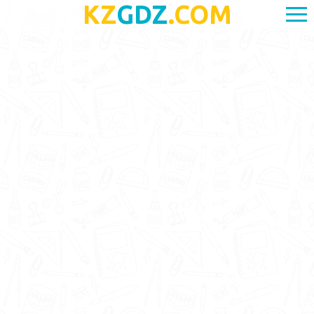
KZ
GDZ
.COM