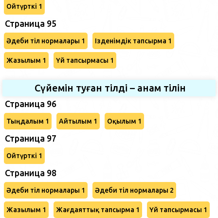
Ойтүрткі 1
Страница 95
Әдеби тіл нормалары 1
Ізденімдік тапсырма 1
Жазылым 1
Үй тапсырмасы 1
Сүйемін туған тілді – анам тілін
Страница 96
Тыңдалым 1
Айтылым 1
Оқылым 1
Страница 97
Ойтүрткі 1
Страница 98
Әдеби тіл нормалары 1
Әдеби тіл нормалары 2
Жазылым 1
Жағдаяттық тапсырма 1
Үй тапсырмасы 1