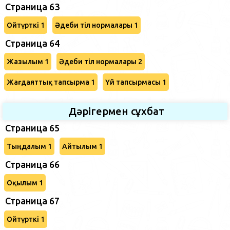
Страница 63
Ойтүрткі 1
Әдеби тіл нормалары 1
Страница 64
Жазылым 1
Әдеби тіл нормалары 2
Жағдаяттық тапсырма 1
Үй тапсырмасы 1
Дәрігермен сұхбат
Страница 65
Тыңдалым 1
Айтылым 1
Страница 66
Оқылым 1
Страница 67
Ойтүрткі 1