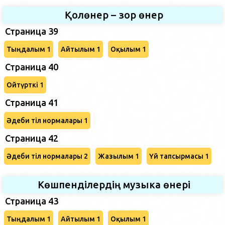
Қолөнер – зор өнер
Страница 39
Тыңдалым 1
Айтылым 1
Оқылым 1
Страница 40
Ойтүрткі 1
Страница 41
Әдеби тіл нормалары 1
Страница 42
Әдеби тіл нормалары 2
Жазылым 1
Үй тапсырмасы 1
Көшпенділердің музыка өнері
Страница 43
Тыңдалым 1
Айтылым 1
Оқылым 1