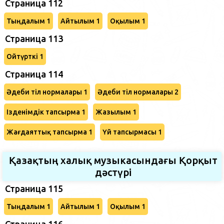
Страница 112
Тыңдалым 1
Айтылым 1
Оқылым 1
Страница 113
Ойтүрткі 1
Страница 114
Әдеби тіл нормалары 1
Әдеби тіл нормалары 2
Ізденімдік тапсырма 1
Жазылым 1
Жағдаяттық тапсырма 1
Үй тапсырмасы 1
Қазақтың халық музыкасындағы Қорқыт
дәстүрі
Страница 115
Тыңдалым 1
Айтылым 1
Оқылым 1
Страница 116