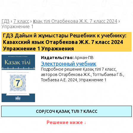
ГДЗ
›
7 класс
›
Қазақ тілі Отарбекова Ж.К. 7 класс 2024
›
Упражнение 1
ГДЗ Дайын үй жұмыстары Решебник к учебнику:
Казахский язык Отарбекова Ж.К. 7 класс 2024
Упражнение 1 Упражнения
Издательство:
Арман-ПВ
Электронный учебник
Подробное решение Қазақ тілі 7 класс,
авторов Отарбекова Ж.К., Тоттыбаева Г.Б.,
Токбаева А.Е. 2024, Упражнение 1
СОР/СОЧ ҚАЗАҚ ТІЛІ 7 КЛАСС
Решение ниже ↓