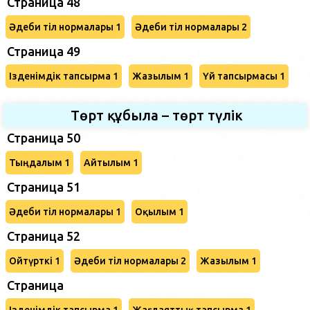
Страница 48
Әдеби тіл нормалары 1
Әдеби тіл нормалары 2
Страница 49
Ізденімдік тапсырма 1
Жазылым 1
Үй тапсырмасы 1
Төрт құбыла – төрт түлік
Страница 50
Тыңдалым 1
Айтылым 1
Страница 51
Әдеби тіл нормалары 1
Оқылым 1
Страница 52
Ойтүрткі 1
Әдеби тіл нормалары 2
Жазылым 1
Страница
Ізденімдік тапсырма 1
Жағдаяттық тапсырма 1