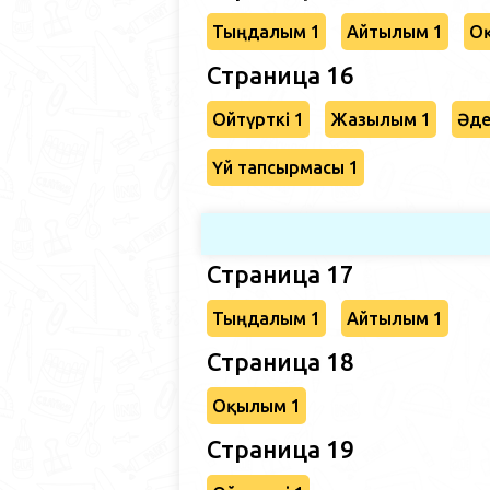
Тыңдалым 1
Айтылым 1
О
Страница 16
Ойтүрткі 1
Жазылым 1
Әде
Үй тапсырмасы 1
Страница 17
Тыңдалым 1
Айтылым 1
Страница 18
Оқылым 1
Страница 19