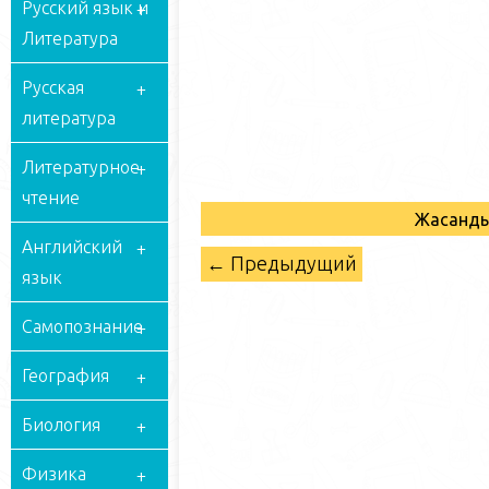
Русский язык и
Литература
Русская
литература
Литературное
чтение
Жасанды
Английский
← Предыдущий
язык
Самопознание
География
Биология
Физика