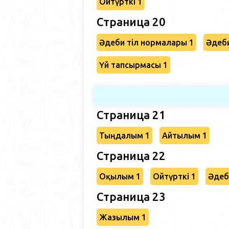
Ойтүрткі 1
Страница 20
Әдеби тіл нормалары 1
Әдеби
Үй тапсырмасы 1
Страница 21
Тыңдалым 1
Айтылым 1
Страница 22
Оқылым 1
Ойтүрткі 1
Әдеб
Страница 23
Жазылым 1