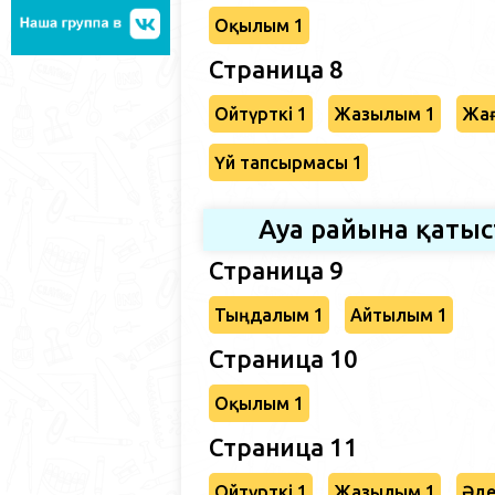
Оқылым 1
Страница 8
Ойтүрткі 1
Жазылым 1
Жағ
Үй тапсырмасы 1
Ауа райына қаты
Страница 9
Тыңдалым 1
Айтылым 1
Страница 10
Оқылым 1
Страница 11
Ойтүрткі 1
Жазылым 1
Әде