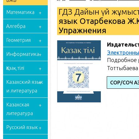
БЖБ
ГДЗ Дайын үй жұмыст
Математика
язык Отарбекова Ж.К
Алгебра
Упражнения
Геометрия
Издательс
Электронны
Информатика
Подробное р
Тоттыбаева 
Қазақ тілі
Казахский язык
СОР/СОЧ ҚАЗ
и литература
Казахская
литература
Русский язык