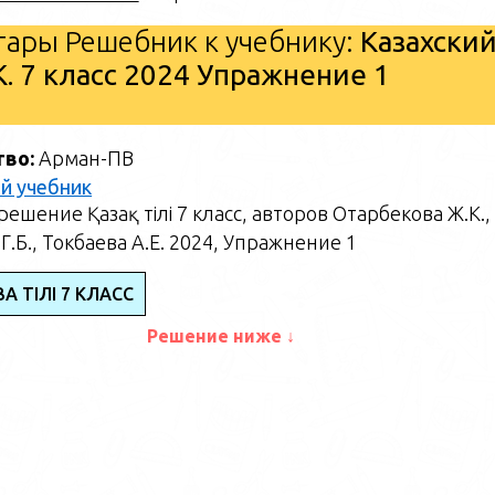
ары Решебник к учебнику:
Казахски
. 7 класс 2024 Упражнение 1
тво:
Арман-ПВ
й учебник
ешение Қазақ тілі 7 класс, авторов Отарбекова Ж.К.,
Г.Б., Токбаева А.Е. 2024, Упражнение 1
АҚ ТІЛІ 7 КЛАСС
Решение ниже ↓