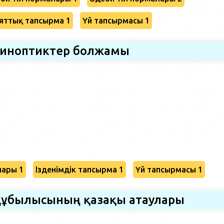
яттық тапсырма 1
Үй тапсырмасы 1
иноптиктер болжамы
лары 1
Ізденімдік тапсырма 1
Үй тапсырмасы 1
құбылысының қазақы атаулары