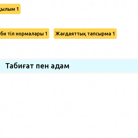
қылым 1
би тіл нормалары 1
Жағдаяттық тапсырма 1
Табиғат пен адам