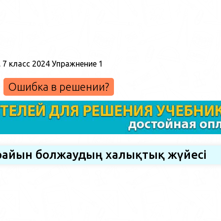
Ошибка в решении?
 райын болжаудың халықтық жүйесі