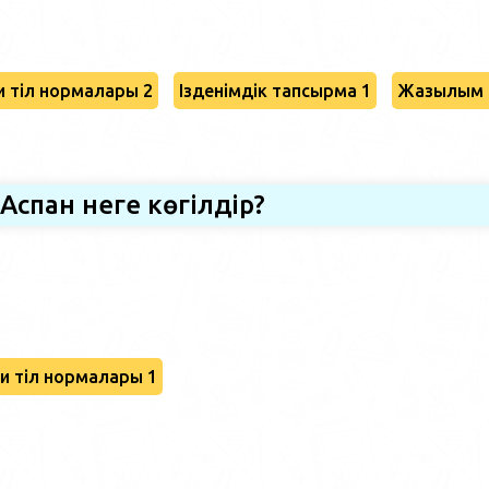
 тіл нормалары 2
Ізденімдік тапсырма 1
Жазылым 
Аспан неге көгілдір?
и тіл нормалары 1