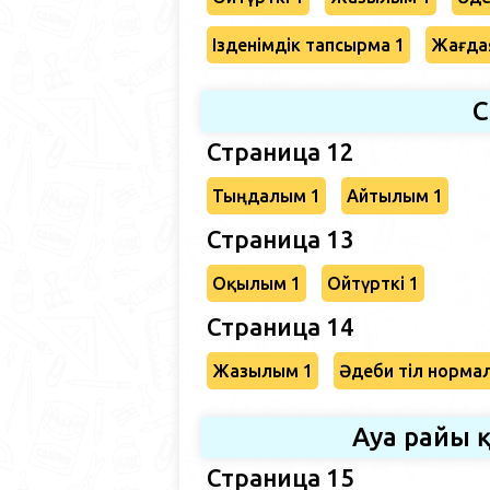
Ізденімдік тапсырма 1
Жағда
С
Страница 12
Тыңдалым 1
Айтылым 1
Страница 13
Оқылым 1
Ойтүрткі 1
Страница 14
Жазылым 1
Әдеби тіл норма
Ауа райы 
Страница 15