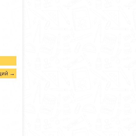
щий →