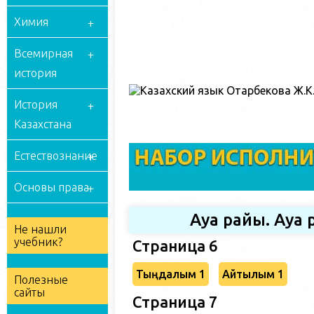
Химия
Всемирная
история
История
Казахстана
Естествознание
Основы права
Ауа райы. Ауа
Не нашли
учебник?
Страница 6
Тыңдалым 1
Айтылым 1
Полезные
сайты
Страница 7