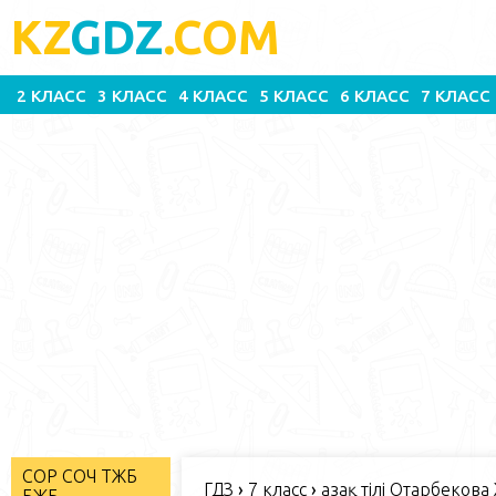
KZ
GDZ
.COM
2 КЛАСС
3 КЛАСС
4 КЛАСС
5 КЛАСС
6 КЛАСС
7 КЛАСС
СОР СОЧ ТЖБ
ГДЗ
›
7 класс
›
Қазақ тілі Отарбекова