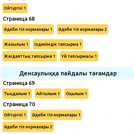
Ойтүрткі 1
Страница 68
Әдеби тіл нормалары 1
Әдеби тіл нормалары 2
Жазылым 1
Ізденімдік тапсырма 1
Жағдаяттық тапсырма 1
Үй тапсырмасы 1
Денсаулыққа пайдалы тағамдар
Страница 69
Тыңдалым 1
Айтылым 1
Оқылым 1
Cтраница 70
Ойтүрткі 1
Әдеби тіл нормалары 1
Әдеби тіл нормалары 2