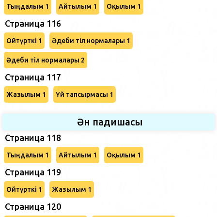
Тыңдалым 1
Айтылым 1
Оқылым 1
Страница 116
Ойтүрткі 1
Әдеби тіл нормалары 1
Әдеби тіл нормалары 2
Страница 117
Жазылым 1
Үй тапсырмасы 1
Ән падишасы
Страница 118
Тыңдалым 1
Айтылым 1
Оқылым 1
Страница 119
Ойтүрткі 1
Жазылым 1
Страница 120