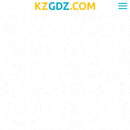
KZ
GDZ
.COM