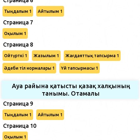
Тыңдалым 1
Айтылым 1
Страница 7
Оқылым 1
Страница 8
Ойтүрткі 1
Жазылым 1
Жағдаяттық тапсырма 1
Әдеби тіл нормалары 1
Үй тапсырмасы 1
Ауа райына қатысты қазақ халқының
танымы. Отамалы
Страница 9
Тыңдалым 1
Айтылым 1
Страница 10
Оқылым 1