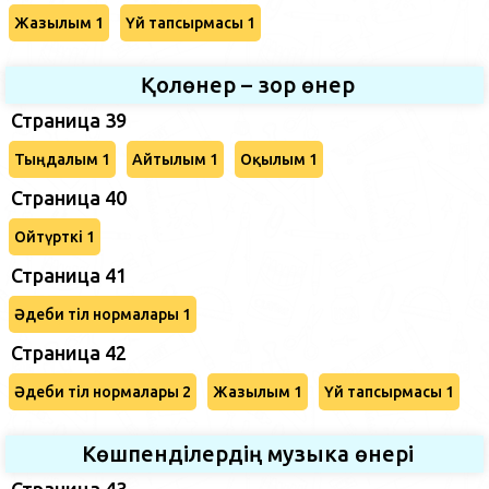
Жазылым 1
Үй тапсырмасы 1
Қолөнер – зор өнер
Страница 39
Тыңдалым 1
Айтылым 1
Оқылым 1
Страница 40
Ойтүрткі 1
Страница 41
Әдеби тіл нормалары 1
Страница 42
Әдеби тіл нормалары 2
Жазылым 1
Үй тапсырмасы 1
Көшпенділердің музыка өнері
Страница 43