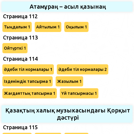
Атамұраң – асыл қазынаң
Страница 112
Тыңдалым 1
Айтылым 1
Оқылым 1
Страница 113
Ойтүрткі 1
Страница 114
Әдеби тіл нормалары 1
Әдеби тіл нормалары 2
Ізденімдік тапсырма 1
Жазылым 1
Жағдаяттық тапсырма 1
Үй тапсырмасы 1
Қазақтың халық музыкасындағы Қорқыт
дәстүрі
Страница 115