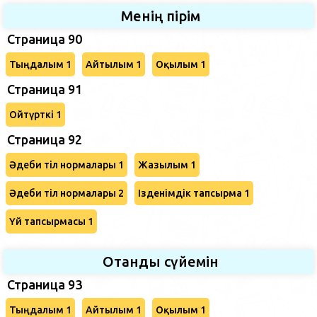
Менің пірім
Страница 90
Тыңдалым 1
Айтылым 1
Оқылым 1
Страница 91
Ойтүрткі 1
Страница 92
Әдеби тіл нормалары 1
Жазылым 1
Әдеби тіл нормалары 2
Ізденімдік тапсырма 1
Үй тапсырмасы 1
Отанды сүйемін
Страница 93
Тыңдалым 1
Айтылым 1
Оқылым 1