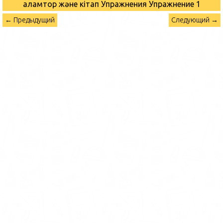
Ғаламтор және кітап Упражнения
Упражнение 1
← Предыдущий
Следующий →