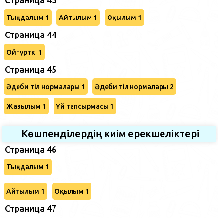
Тыңдалым 1
Айтылым 1
Оқылым 1
Страница 44
Ойтүрткі 1
Страница 45
Әдеби тіл нормалары 1
Әдеби тіл нормалары 2
Жазылым 1
Үй тапсырмасы 1
Көшпенділердің киім ерекшеліктері
Страница 46
Тыңдалым 1
Айтылым 1
Оқылым 1
Страница 47