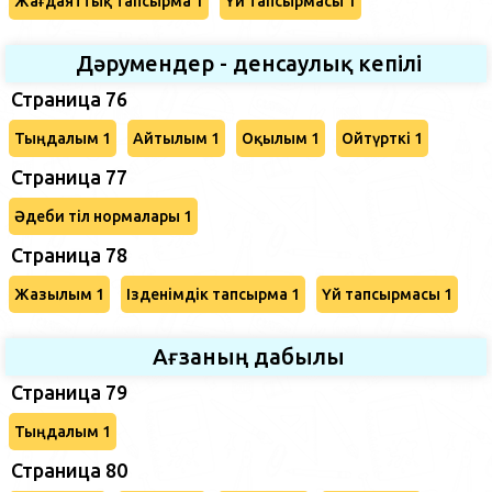
Жағдаяттық тапсырма 1
Үй тапсырмасы 1
Дәрумендер - денсаулық кепілі
Страница 76
Тыңдалым 1
Айтылым 1
Оқылым 1
Ойтүрткі 1
Страница 77
Әдеби тіл нормалары 1
Страница 78
Жазылым 1
Ізденімдік тапсырма 1
Үй тапсырмасы 1
Ағзаның дабылы
Страница 79
Тыңдалым 1
Страница 80