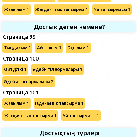
Жазылым 1
Жағдаяттық тапсырма 1
Үй тапсырмасы 1
Достық деген немене?
Страница 99
Тыңдалым 1
Айтылым 1
Оқылым 1
Страница 100
Ойтүрткі 1
Әдеби тіл нормалары 1
Әдеби тіл нормалары 2
Страница 101
Жазылым 1
Ізденімдік тапсырма 1
Жағдаяттық тапсырма 1
Үй тапсырмасы 1
Достықтың түрлері