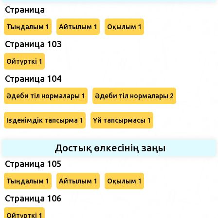
Страница
Тыңдалым 1
Айтылым 1
Оқылым 1
Страница 103
Ойтүрткі 1
Страница 104
Әдеби тіл нормалары 1
Әдеби тіл нормалары 2
Ізденімдік тапсырма 1
Үй тапсырмасы 1
Достық өлкесінің заңы
Страница 105
Тыңдалым 1
Айтылым 1
Оқылым 1
Страница 106
Ойтүрткі 1