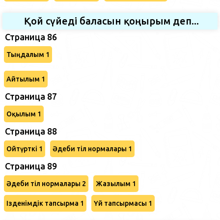
Қой сүйеді баласын қоңырым деп...
Страница 86
Тыңдалым 1
Айтылым 1
Страница 87
Оқылым 1
Страница 88
Ойтүрткі 1
Әдеби тіл нормалары 1
Страница 89
Әдеби тіл нормалары 2
Жазылым 1
Ізденімдік тапсырма 1
Үй тапсырмасы 1