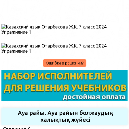
Ошибка в решении?
Ауа райы. Ауа райын болжаудың
халықтық жүйесі
Страница 6