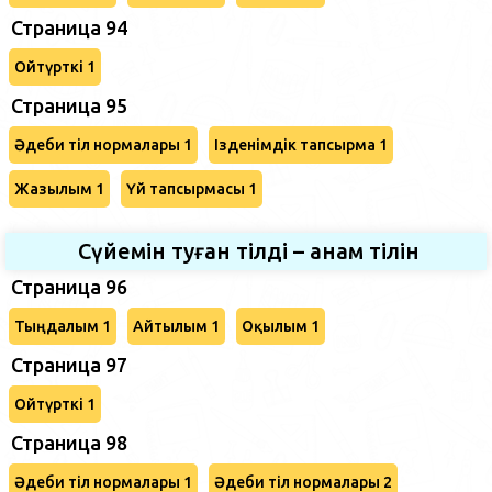
Страница 94
Ойтүрткі 1
Страница 95
Әдеби тіл нормалары 1
Ізденімдік тапсырма 1
Жазылым 1
Үй тапсырмасы 1
Сүйемін туған тілді – анам тілін
Страница 96
Тыңдалым 1
Айтылым 1
Оқылым 1
Страница 97
Ойтүрткі 1
Страница 98
Әдеби тіл нормалары 1
Әдеби тіл нормалары 2