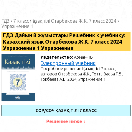
ГДЗ
›
7 класс
›
Қазақ тілі Отарбекова Ж.К. 7 класс 2024
›
Упражнение 1
ГДЗ Дайын үй жұмыстары Решебник к учебнику:
Казахский язык Отарбекова Ж.К. 7 класс 2024
Упражнение 1 Упражнения
Издательство:
Арман-ПВ
Электронный учебник
Подробное решение Қазақ тілі 7 класс,
авторов Отарбекова Ж.К., Тоттыбаева Г.Б.,
Токбаева А.Е. 2024, Упражнение 1
СОР/СОЧ ҚАЗАҚ ТІЛІ 7 КЛАСС
Решение ниже ↓