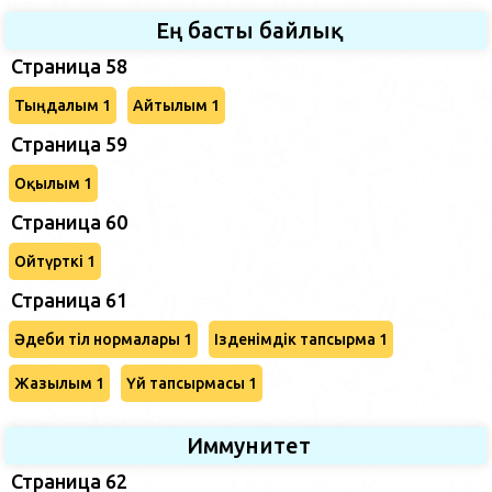
Ең басты байлық
Страница 58
Тыңдалым 1
Айтылым 1
Страница 59
Оқылым 1
Страница 60
Ойтүрткі 1
Страница 61
Әдеби тіл нормалары 1
Ізденімдік тапсырма 1
Жазылым 1
Үй тапсырмасы 1
Иммунитет
Страница 62