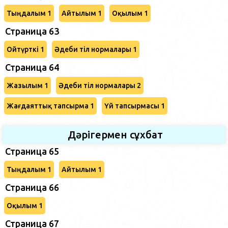
Тыңдалым 1
Айтылым 1
Оқылым 1
Страница 63
Ойтүрткі 1
Әдеби тіл нормалары 1
Страница 64
Жазылым 1
Әдеби тіл нормалары 2
Жағдаяттық тапсырма 1
Үй тапсырмасы 1
Дәрігермен сұхбат
Страница 65
Тыңдалым 1
Айтылым 1
Страница 66
Оқылым 1
Страница 67