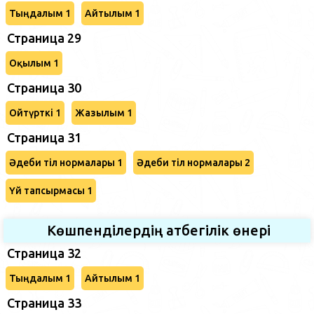
Тыңдалым 1
Айтылым 1
Страница 29
Оқылым 1
Страница 30
Ойтүрткі 1
Жазылым 1
Страница 31
Әдеби тіл нормалары 1
Әдеби тіл нормалары 2
Үй тапсырмасы 1
Көшпенділердің атбегілік өнері
Страница 32
Тыңдалым 1
Айтылым 1
Страница 33