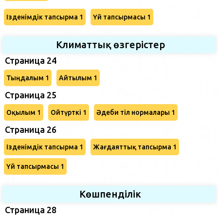
Ізденімдік тапсырма 1
Үй тапсырмасы 1
Климаттық өзгерістер
Страница 24
Тыңдалым 1
Айтылым 1
Страница 25
Оқылым 1
Ойтүрткі 1
Әдеби тіл нормалары 1
Страница 26
Ізденімдік тапсырма 1
Жағдаяттық тапсырма 1
Үй тапсырмасы 1
Көшпенділік
Страница 28