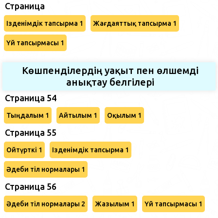
Страница
Ізденімдік тапсырма 1
Жағдаяттық тапсырма 1
Үй тапсырмасы 1
Көшпенділердің уақыт пен өлшемді
анықтау белгілері
Страница 54
Тыңдалым 1
Айтылым 1
Оқылым 1
Страница 55
Ойтүрткі 1
Ізденімдік тапсырма 1
Әдеби тіл нормалары 1
Страница 56
Әдеби тіл нормалары 2
Жазылым 1
Үй тапсырмасы 1