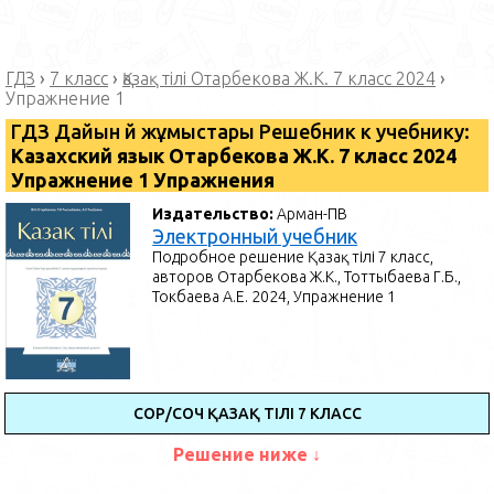
ГДЗ
›
7 класс
›
Қазақ тілі Отарбекова Ж.К. 7 класс 2024
›
Упражнение 1
ГДЗ Дайын үй жұмыстары Решебник к учебнику:
Казахский язык Отарбекова Ж.К. 7 класс 2024
Упражнение 1 Упражнения
Издательство:
Арман-ПВ
Электронный учебник
Подробное решение Қазақ тілі 7 класс,
авторов Отарбекова Ж.К., Тоттыбаева Г.Б.,
Токбаева А.Е. 2024, Упражнение 1
СОР/СОЧ ҚАЗАҚ ТІЛІ 7 КЛАСС
Решение ниже ↓