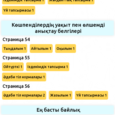
Үй тапсырмасы 1
Көшпенділердің уақыт пен өлшемді
анықтау белгілері
Страница 54
Тыңдалым 1
Айтылым 1
Оқылым 1
Страница 55
Ойтүрткі 1
Ізденімдік тапсырма 1
Әдеби тіл нормалары 1
Страница 56
Әдеби тіл нормалары 2
Жазылым 1
Үй тапсырмасы 1
Ең басты байлық