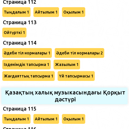
Страница 112
Тыңдалым 1
Айтылым 1
Оқылым 1
Страница 113
Ойтүрткі 1
Страница 114
Әдеби тіл нормалары 1
Әдеби тіл нормалары 2
Ізденімдік тапсырма 1
Жазылым 1
Жағдаяттық тапсырма 1
Үй тапсырмасы 1
Қазақтың халық музыкасындағы Қорқыт
дәстүрі
Страница 115
Тыңдалым 1
Айтылым 1
Оқылым 1
Страница 116