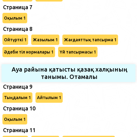
Страница 7
Оқылым 1
Страница 8
Ойтүрткі 1
Жазылым 1
Жағдаяттық тапсырма 1
Әдеби тіл нормалары 1
Үй тапсырмасы 1
Ауа райына қатысты қазақ халқының
танымы. Отамалы
Страница 9
Тыңдалым 1
Айтылым 1
Страница 10
Оқылым 1
Страница 11