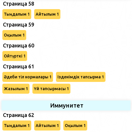
Страница 58
Тыңдалым 1
Айтылым 1
Страница 59
Оқылым 1
Страница 60
Ойтүрткі 1
Страница 61
Әдеби тіл нормалары 1
Ізденімдік тапсырма 1
Жазылым 1
Үй тапсырмасы 1
Иммунитет
Страница 62
Тыңдалым 1
Айтылым 1
Оқылым 1