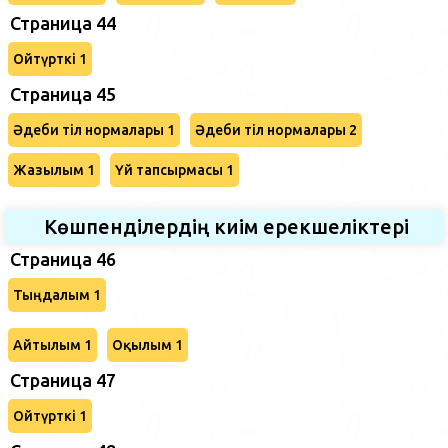
Страница 44
Ойтүрткі 1
Страница 45
Әдеби тіл нормалары 1
Әдеби тіл нормалары 2
Жазылым 1
Үй тапсырмасы 1
Көшпенділердің киім ерекшеліктері
Страница 46
Тыңдалым 1
Айтылым 1
Оқылым 1
Страница 47
Ойтүрткі 1