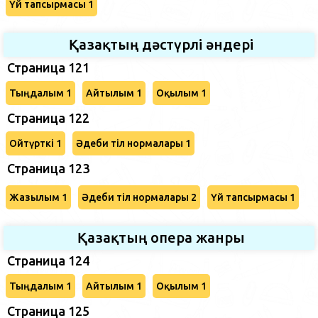
Үй тапсырмасы 1
Қазақтың дәстүрлі әндері
Страница 121
Тыңдалым 1
Айтылым 1
Оқылым 1
Страница 122
Ойтүрткі 1
Әдеби тіл нормалары 1
Страница 123
Жазылым 1
Әдеби тіл нормалары 2
Үй тапсырмасы 1
Қазақтың опера жанры
Страница 124
Тыңдалым 1
Айтылым 1
Оқылым 1
Страница 125