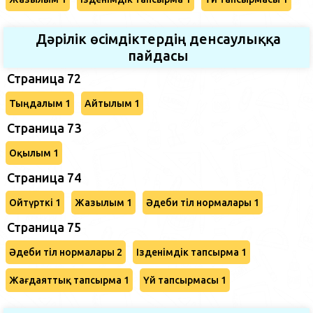
Дәрілік өсімдіктердің денсаулыққа
пайдасы
Страница 72
Тыңдалым 1
Айтылым 1
Страница 73
Оқылым 1
Страница 74
Ойтүрткі 1
Жазылым 1
Әдеби тіл нормалары 1
Страница 75
Әдеби тіл нормалары 2
Ізденімдік тапсырма 1
Жағдаяттық тапсырма 1
Үй тапсырмасы 1