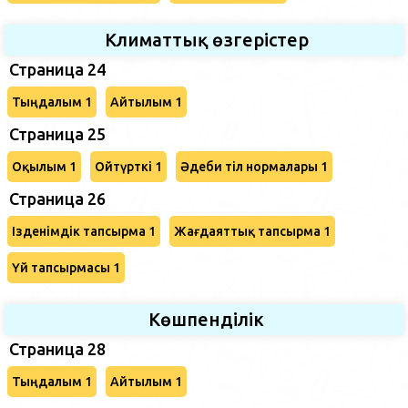
Климаттық өзгерістер
Страница 24
Тыңдалым 1
Айтылым 1
Страница 25
Оқылым 1
Ойтүрткі 1
Әдеби тіл нормалары 1
Страница 26
Ізденімдік тапсырма 1
Жағдаяттық тапсырма 1
Үй тапсырмасы 1
Көшпенділік
Страница 28
Тыңдалым 1
Айтылым 1