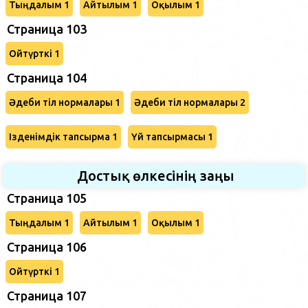
Тыңдалым 1
Айтылым 1
Оқылым 1
Страница 103
Ойтүрткі 1
Страница 104
Әдеби тіл нормалары 1
Әдеби тіл нормалары 2
Ізденімдік тапсырма 1
Үй тапсырмасы 1
Достық өлкесінің заңы
Страница 105
Тыңдалым 1
Айтылым 1
Оқылым 1
Страница 106
Ойтүрткі 1
Страница 107