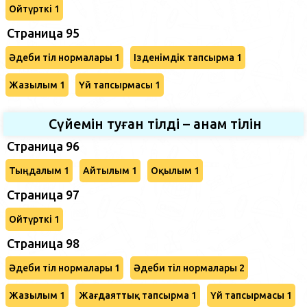
Ойтүрткі 1
Страница 95
Әдеби тіл нормалары 1
Ізденімдік тапсырма 1
Жазылым 1
Үй тапсырмасы 1
Сүйемін туған тілді – анам тілін
Страница 96
Тыңдалым 1
Айтылым 1
Оқылым 1
Страница 97
Ойтүрткі 1
Страница 98
Әдеби тіл нормалары 1
Әдеби тіл нормалары 2
Жазылым 1
Жағдаяттық тапсырма 1
Үй тапсырмасы 1