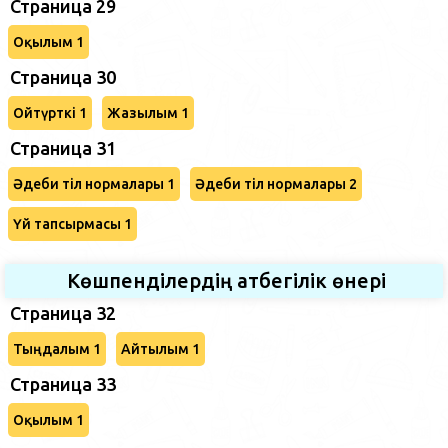
Страница 29
Оқылым 1
Страница 30
Ойтүрткі 1
Жазылым 1
Страница 31
Әдеби тіл нормалары 1
Әдеби тіл нормалары 2
Үй тапсырмасы 1
Көшпенділердің атбегілік өнері
Страница 32
Тыңдалым 1
Айтылым 1
Страница 33
Оқылым 1