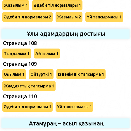
Жазылым 1
Әдеби тіл нормалары 1
Әдеби тіл нормалары 2
Жазылым 2
Үй тапсырмасы 1
Ұлы адамдардың достығы
Страница 108
Тыңдалым 1
Айтылым 1
Страница 109
Оқылым 1
Ойтүрткі 1
Ізденімдік тапсырма 1
Жағдаяттық тапсырма 1
Страница 110
Әдеби тіл нормалары 1
Үй тапсырмасы 1
Атамұраң – асыл қазынаң