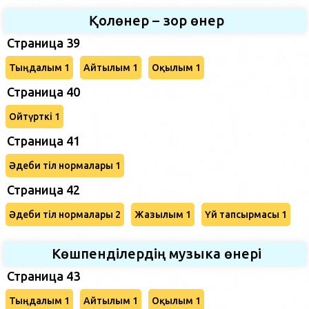
Қолөнер – зор өнер
Страница 39
Тыңдалым 1
Айтылым 1
Оқылым 1
Страница 40
Ойтүрткі 1
Страница 41
Әдеби тіл нормалары 1
Страница 42
Әдеби тіл нормалары 2
Жазылым 1
Үй тапсырмасы 1
Көшпенділердің музыка өнері
Страница 43
Тыңдалым 1
Айтылым 1
Оқылым 1