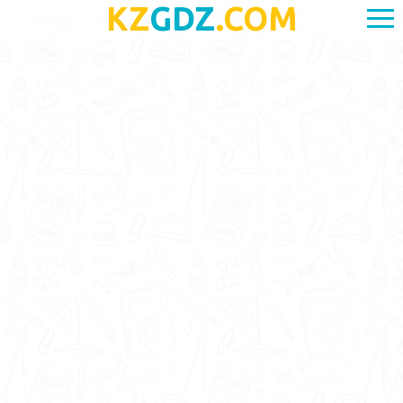
KZ
GDZ
.COM