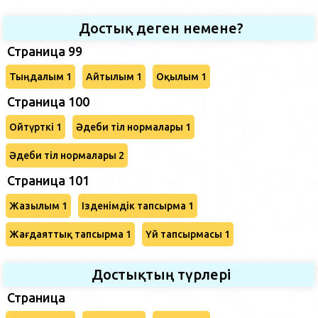
Достық деген немене?
Страница 99
Тыңдалым 1
Айтылым 1
Оқылым 1
Страница 100
Ойтүрткі 1
Әдеби тіл нормалары 1
Әдеби тіл нормалары 2
Страница 101
Жазылым 1
Ізденімдік тапсырма 1
Жағдаяттық тапсырма 1
Үй тапсырмасы 1
Достықтың түрлері
Страница