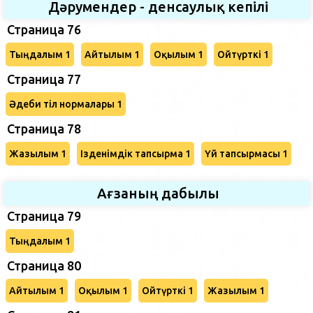
Дәрумендер - денсаулық кепілі
Страница 76
Тыңдалым 1
Айтылым 1
Оқылым 1
Ойтүрткі 1
Страница 77
Әдеби тіл нормалары 1
Страница 78
Жазылым 1
Ізденімдік тапсырма 1
Үй тапсырмасы 1
Ағзаның дабылы
Страница 79
Тыңдалым 1
Страница 80
Айтылым 1
Оқылым 1
Ойтүрткі 1
Жазылым 1