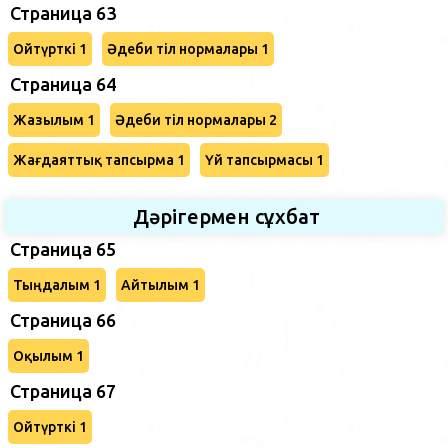
Страница 63
Ойтүрткі 1
Әдеби тіл нормалары 1
Страница 64
Жазылым 1
Әдеби тіл нормалары 2
Жағдаяттық тапсырма 1
Үй тапсырмасы 1
Дәрігермен сұхбат
Страница 65
Тыңдалым 1
Айтылым 1
Страница 66
Оқылым 1
Страница 67
Ойтүрткі 1