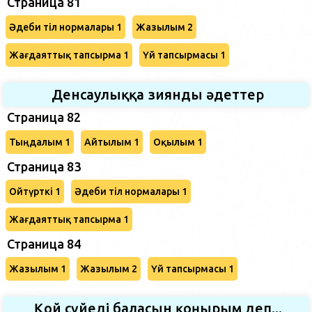
Страница 81
Әдеби тіл нормалары 1
Жазылым 2
Жағдаяттық тапсырма 1
Үй тапсырмасы 1
Денсаулыққа зиянды әдеттер
Страница 82
Тыңдалым 1
Айтылым 1
Оқылым 1
Страница 83
Ойтүрткі 1
Әдеби тіл нормалары 1
Жағдаяттық тапсырма 1
Страница 84
Жазылым 1
Жазылым 2
Үй тапсырмасы 1
Қой сүйеді баласын қоңырым деп...