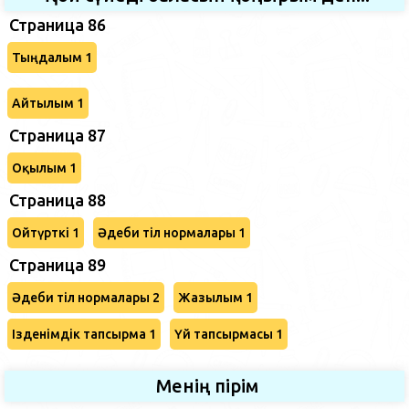
Страница 86
Тыңдалым 1
Айтылым 1
Страница 87
Оқылым 1
Страница 88
Ойтүрткі 1
Әдеби тіл нормалары 1
Страница 89
Әдеби тіл нормалары 2
Жазылым 1
Ізденімдік тапсырма 1
Үй тапсырмасы 1
Менің пірім