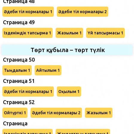
Страница 48
Әдеби тіл нормалары 1
Әдеби тіл нормалары 2
Страница 49
Ізденімдік тапсырма 1
Жазылым 1
Үй тапсырмасы 1
Төрт құбыла – төрт түлік
Страница 50
Тыңдалым 1
Айтылым 1
Страница 51
Әдеби тіл нормалары 1
Оқылым 1
Страница 52
Ойтүрткі 1
Әдеби тіл нормалары 2
Жазылым 1
Страница
Ізденімдік тапсырма 1
Жағдаяттық тапсырма 1