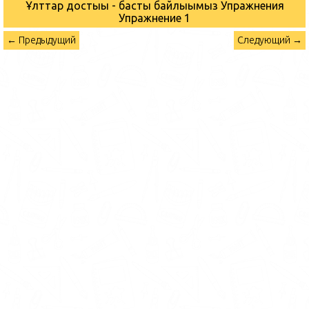
Ұлттар достығы - басты байлығымыз Упражнения
Упражнение 1
← Предыдущий
Следующий →