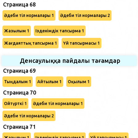
Страница 68
Әдеби тіл нормалары 1
Әдеби тіл нормалары 2
Жазылым 1
Ізденімдік тапсырма 1
Жағдаяттық тапсырма 1
Үй тапсырмасы 1
Денсаулыққа пайдалы тағамдар
Страница 69
Тыңдалым 1
Айтылым 1
Оқылым 1
Cтраница 70
Ойтүрткі 1
Әдеби тіл нормалары 1
Әдеби тіл нормалары 2
Страница 71
Жазылым 1
Ізденімдік тапсырма 1
Үй тапсырмасы 1