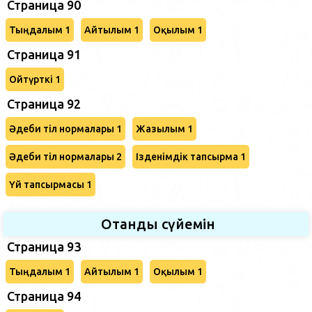
Страница 90
Тыңдалым 1
Айтылым 1
Оқылым 1
Страница 91
Ойтүрткі 1
Страница 92
Әдеби тіл нормалары 1
Жазылым 1
Әдеби тіл нормалары 2
Ізденімдік тапсырма 1
Үй тапсырмасы 1
Отанды сүйемін
Страница 93
Тыңдалым 1
Айтылым 1
Оқылым 1
Страница 94