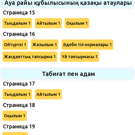
Ауа райы құбылысының қазақы атаулары
Страница 15
Тыңдалым 1
Айтылым 1
Оқылым 1
Страница 16
Ойтүрткі 1
Жазылым 1
Әдеби тіл нормалары 1
Жағдаяттық тапсырма 1
Үй тапсырмасы 1
Табиғат пен адам
Страница 17
Тыңдалым 1
Айтылым 1
Страница 18
Оқылым 1
Страница 19