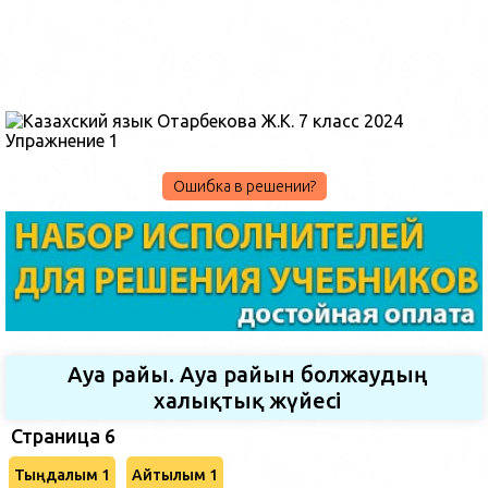
Ошибка в решении?
Ауа райы. Ауа райын болжаудың
халықтық жүйесі
Страница 6
Тыңдалым 1
Айтылым 1