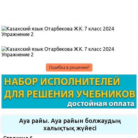
Ошибка в решении?
Ауа райы. Ауа райын болжаудың
халықтық жүйесі
Страница 6