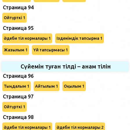
Страница 94
Ойтүрткі 1
Страница 95
Әдеби тіл нормалары 1
Ізденімдік тапсырма 1
Жазылым 1
Үй тапсырмасы 1
Сүйемін туған тілді – анам тілін
Страница 96
Тыңдалым 1
Айтылым 1
Оқылым 1
Страница 97
Ойтүрткі 1
Страница 98
Әдеби тіл нормалары 1
Әдеби тіл нормалары 2