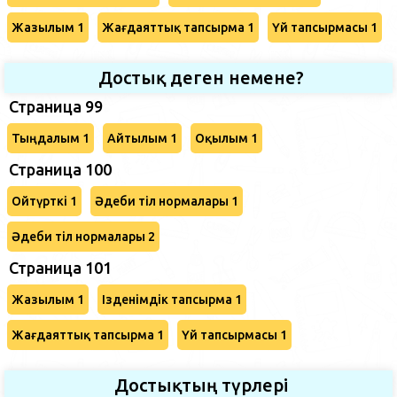
Жазылым 1
Жағдаяттық тапсырма 1
Үй тапсырмасы 1
Достық деген немене?
Страница 99
Тыңдалым 1
Айтылым 1
Оқылым 1
Страница 100
Ойтүрткі 1
Әдеби тіл нормалары 1
Әдеби тіл нормалары 2
Страница 101
Жазылым 1
Ізденімдік тапсырма 1
Жағдаяттық тапсырма 1
Үй тапсырмасы 1
Достықтың түрлері