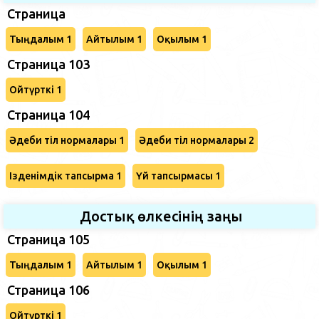
Страница
Тыңдалым 1
Айтылым 1
Оқылым 1
Страница 103
Ойтүрткі 1
Страница 104
Әдеби тіл нормалары 1
Әдеби тіл нормалары 2
Ізденімдік тапсырма 1
Үй тапсырмасы 1
Достық өлкесінің заңы
Страница 105
Тыңдалым 1
Айтылым 1
Оқылым 1
Страница 106
Ойтүрткі 1