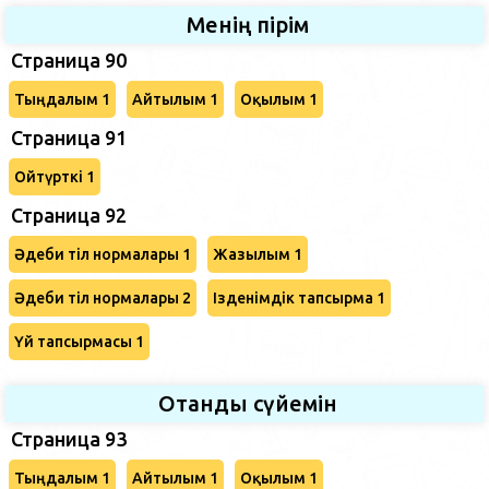
Менің пірім
Страница 90
Тыңдалым 1
Айтылым 1
Оқылым 1
Страница 91
Ойтүрткі 1
Страница 92
Әдеби тіл нормалары 1
Жазылым 1
Әдеби тіл нормалары 2
Ізденімдік тапсырма 1
Үй тапсырмасы 1
Отанды сүйемін
Страница 93
Тыңдалым 1
Айтылым 1
Оқылым 1