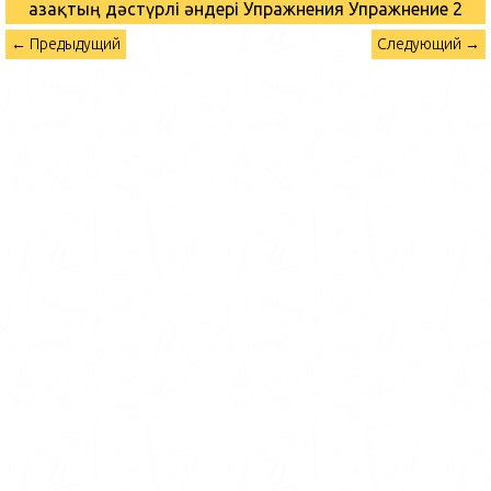
Қазақтың дәстүрлі әндері Упражнения
Упражнение 2
← Предыдущий
Следующий →