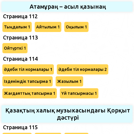
Атамұраң – асыл қазынаң
Страница 112
Тыңдалым 1
Айтылым 1
Оқылым 1
Страница 113
Ойтүрткі 1
Страница 114
Әдеби тіл нормалары 1
Әдеби тіл нормалары 2
Ізденімдік тапсырма 1
Жазылым 1
Жағдаяттық тапсырма 1
Үй тапсырмасы 1
Қазақтың халық музыкасындағы Қорқыт
дәстүрі
Страница 115