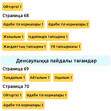
Ойтүрткі 1
Страница 68
Әдеби тіл нормалары 1
Әдеби тіл нормалары 2
Жазылым 1
Ізденімдік тапсырма 1
Жағдаяттық тапсырма 1
Үй тапсырмасы 1
Денсаулыққа пайдалы тағамдар
Страница 69
Тыңдалым 1
Айтылым 1
Оқылым 1
Cтраница 70
Ойтүрткі 1
Әдеби тіл нормалары 1
Әдеби тіл нормалары 2