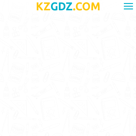
KZ
GDZ
.COM