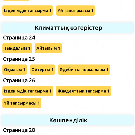
Ізденімдік тапсырма 1
Үй тапсырмасы 1
Климаттық өзгерістер
Страница 24
Тыңдалым 1
Айтылым 1
Страница 25
Оқылым 1
Ойтүрткі 1
Әдеби тіл нормалары 1
Страница 26
Ізденімдік тапсырма 1
Жағдаяттық тапсырма 1
Үй тапсырмасы 1
Көшпенділік
Страница 28