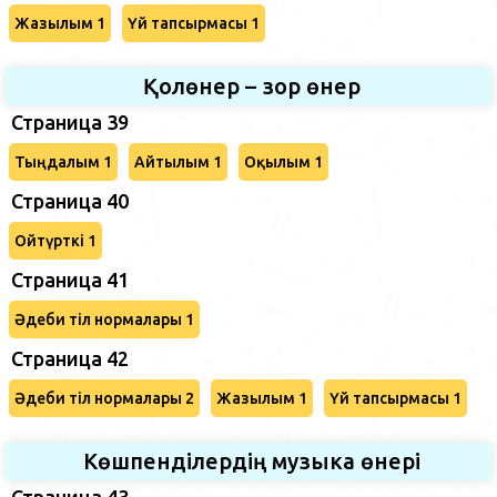
Жазылым 1
Үй тапсырмасы 1
Қолөнер – зор өнер
Страница 39
Тыңдалым 1
Айтылым 1
Оқылым 1
Страница 40
Ойтүрткі 1
Страница 41
Әдеби тіл нормалары 1
Страница 42
Әдеби тіл нормалары 2
Жазылым 1
Үй тапсырмасы 1
Көшпенділердің музыка өнері
Страница 43