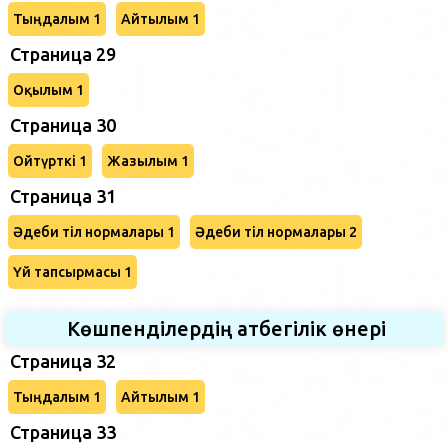
Тыңдалым 1
Айтылым 1
Страница 29
Оқылым 1
Страница 30
Ойтүрткі 1
Жазылым 1
Страница 31
Әдеби тіл нормалары 1
Әдеби тіл нормалары 2
Үй тапсырмасы 1
Көшпенділердің атбегілік өнері
Страница 32
Тыңдалым 1
Айтылым 1
Страница 33