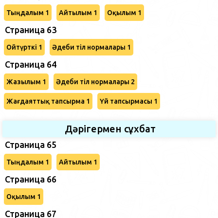
Тыңдалым 1
Айтылым 1
Оқылым 1
Страница 63
Ойтүрткі 1
Әдеби тіл нормалары 1
Страница 64
Жазылым 1
Әдеби тіл нормалары 2
Жағдаяттық тапсырма 1
Үй тапсырмасы 1
Дәрігермен сұхбат
Страница 65
Тыңдалым 1
Айтылым 1
Страница 66
Оқылым 1
Страница 67