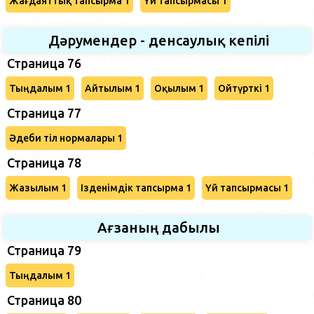
Жағдаяттық тапсырма 1
Үй тапсырмасы 1
Дәрумендер - денсаулық кепілі
Страница 76
Тыңдалым 1
Айтылым 1
Оқылым 1
Ойтүрткі 1
Страница 77
Әдеби тіл нормалары 1
Страница 78
Жазылым 1
Ізденімдік тапсырма 1
Үй тапсырмасы 1
Ағзаның дабылы
Страница 79
Тыңдалым 1
Страница 80