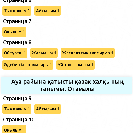
Тыңдалым 1
Айтылым 1
Страница 7
Оқылым 1
Страница 8
Ойтүрткі 1
Жазылым 1
Жағдаяттық тапсырма 1
Әдеби тіл нормалары 1
Үй тапсырмасы 1
Ауа райына қатысты қазақ халқының
танымы. Отамалы
Страница 9
Тыңдалым 1
Айтылым 1
Страница 10
Оқылым 1