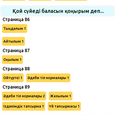
Қой сүйеді баласын қоңырым деп...
Страница 86
Тыңдалым 1
Айтылым 1
Страница 87
Оқылым 1
Страница 88
Ойтүрткі 1
Әдеби тіл нормалары 1
Страница 89
Әдеби тіл нормалары 2
Жазылым 1
Ізденімдік тапсырма 1
Үй тапсырмасы 1