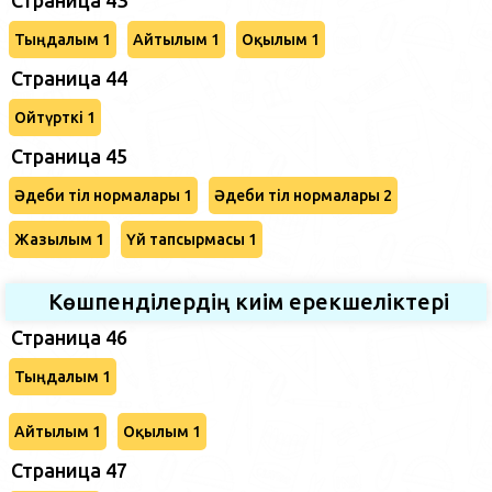
Тыңдалым 1
Айтылым 1
Оқылым 1
Страница 44
Ойтүрткі 1
Страница 45
Әдеби тіл нормалары 1
Әдеби тіл нормалары 2
Жазылым 1
Үй тапсырмасы 1
Көшпенділердің киім ерекшеліктері
Страница 46
Тыңдалым 1
Айтылым 1
Оқылым 1
Страница 47