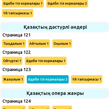
Әдеби тіл нормалары 1
Әдеби тіл нормалары 2
Үй тапсырмасы 1
Қазақтың дәстүрлі әндері
Страница 121
Тыңдалым 1
Айтылым 1
Оқылым 1
Страница 122
Ойтүрткі 1
Әдеби тіл нормалары 1
Страница 123
Жазылым 1
Әдеби тіл нормалары 2
Үй тапсырмасы 1
Қазақтың опера жанры
Страница 124