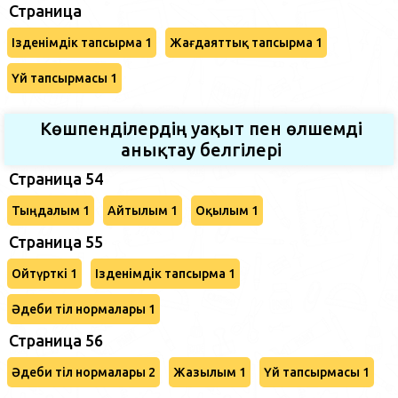
Страница
Ізденімдік тапсырма 1
Жағдаяттық тапсырма 1
Үй тапсырмасы 1
Көшпенділердің уақыт пен өлшемді
анықтау белгілері
Страница 54
Тыңдалым 1
Айтылым 1
Оқылым 1
Страница 55
Ойтүрткі 1
Ізденімдік тапсырма 1
Әдеби тіл нормалары 1
Страница 56
Әдеби тіл нормалары 2
Жазылым 1
Үй тапсырмасы 1