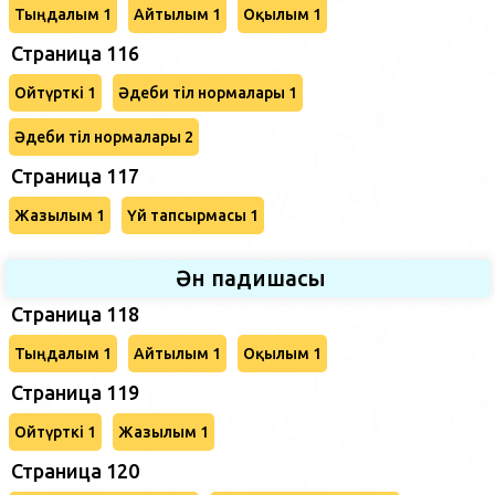
Тыңдалым 1
Айтылым 1
Оқылым 1
Страница 116
Ойтүрткі 1
Әдеби тіл нормалары 1
Әдеби тіл нормалары 2
Страница 117
Жазылым 1
Үй тапсырмасы 1
Ән падишасы
Страница 118
Тыңдалым 1
Айтылым 1
Оқылым 1
Страница 119
Ойтүрткі 1
Жазылым 1
Страница 120