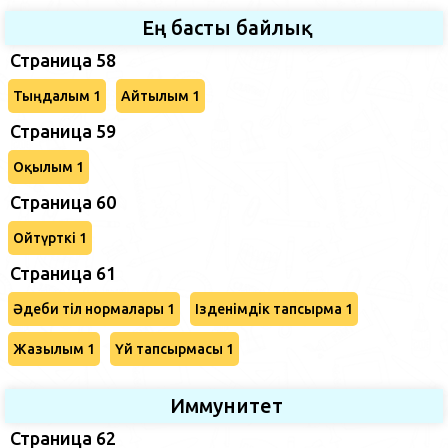
Ең басты байлық
Страница 58
Тыңдалым 1
Айтылым 1
Страница 59
Оқылым 1
Страница 60
Ойтүрткі 1
Страница 61
Әдеби тіл нормалары 1
Ізденімдік тапсырма 1
Жазылым 1
Үй тапсырмасы 1
Иммунитет
Страница 62