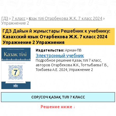
ГДЗ
›
7 класс
›
Қазақ тілі Отарбекова Ж.К. 7 класс 2024
›
Упражнение 2
ГДЗ Дайын үй жұмыстары Решебник к учебнику:
Казахский язык Отарбекова Ж.К. 7 класс 2024
Упражнение 2 Упражнения
Издательство:
Арман-ПВ
Электронный учебник
Подробное решение Қазақ тілі 7 класс,
авторов Отарбекова Ж.К., Тоттыбаева Г.Б.,
Токбаева А.Е. 2024, Упражнение 2
СОР/СОЧ ҚАЗАҚ ТІЛІ 7 КЛАСС
Решение ниже ↓