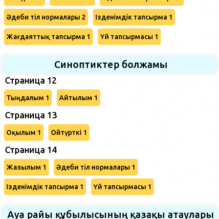
Әдеби тіл нормалары 2
Ізденімдік тапсырма 1
Жағдаяттық тапсырма 1
Үй тапсырмасы 1
Синоптиктер болжамы
Страница 12
Тыңдалым 1
Айтылым 1
Страница 13
Оқылым 1
Ойтүрткі 1
Страница 14
Жазылым 1
Әдеби тіл нормалары 1
Ізденімдік тапсырма 1
Үй тапсырмасы 1
Ауа райы құбылысының қазақы атаулары