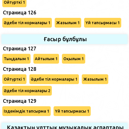
Ойтүрткі 1
Страница 126
Әдеби тіл нормалары 1
Жазылым 1
Үй тапсырмасы 1
Ғасыр бұлбұлы
Страница 127
Тыңдалым 1
Айтылым 1
Оқылым 1
Страница 128
Ойтүрткі 1
Әдеби тіл нормалары 1
Жазылым 1
Әдеби тіл нормалары 2
Страница 129
Ізденімдік тапсырма 1
Үй тапсырмасы 1
Қазақтың ұлттық музыкалық аспаптары