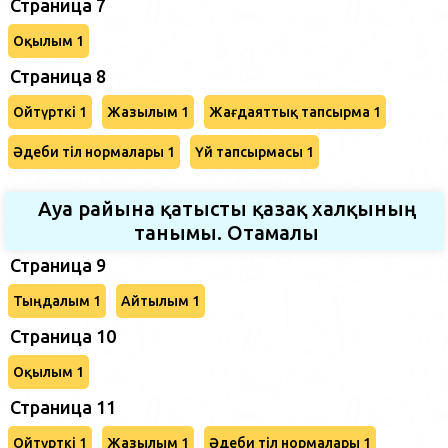
Страница 7
Оқылым 1
Страница 8
Ойтүрткі 1
Жазылым 1
Жағдаяттық тапсырма 1
Әдеби тіл нормалары 1
Үй тапсырмасы 1
Ауа райына қатысты қазақ халқының
танымы. Отамалы
Страница 9
Тыңдалым 1
Айтылым 1
Страница 10
Оқылым 1
Страница 11
Ойтүрткі 1
Жазылым 1
Әдеби тіл нормалары 1