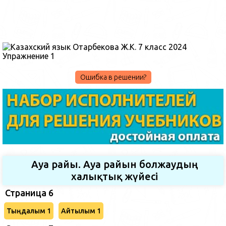
Ошибка в решении?
Ауа райы. Ауа райын болжаудың
халықтық жүйесі
Страница 6
Тыңдалым 1
Айтылым 1