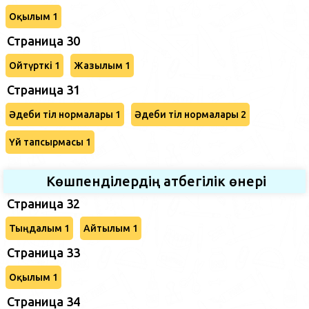
Оқылым 1
Страница 30
Ойтүрткі 1
Жазылым 1
Страница 31
Әдеби тіл нормалары 1
Әдеби тіл нормалары 2
Үй тапсырмасы 1
Көшпенділердің атбегілік өнері
Страница 32
Тыңдалым 1
Айтылым 1
Страница 33
Оқылым 1
Страница 34