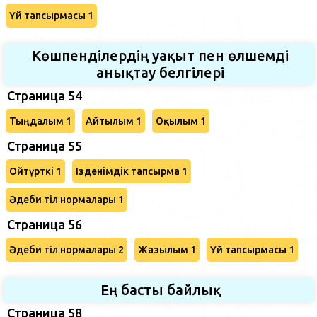
Үй тапсырмасы 1
Көшпенділердің уақыт пен өлшемді
анықтау белгілері
Страница 54
Тыңдалым 1
Айтылым 1
Оқылым 1
Страница 55
Ойтүрткі 1
Ізденімдік тапсырма 1
Әдеби тіл нормалары 1
Страница 56
Әдеби тіл нормалары 2
Жазылым 1
Үй тапсырмасы 1
Ең басты байлық
Страница 58