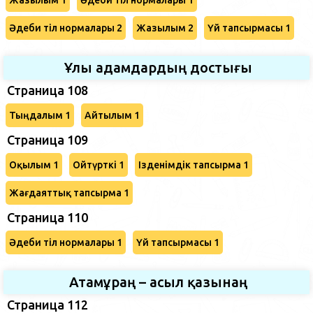
Әдеби тіл нормалары 2
Жазылым 2
Үй тапсырмасы 1
Ұлы адамдардың достығы
Страница 108
Тыңдалым 1
Айтылым 1
Страница 109
Оқылым 1
Ойтүрткі 1
Ізденімдік тапсырма 1
Жағдаяттық тапсырма 1
Страница 110
Әдеби тіл нормалары 1
Үй тапсырмасы 1
Атамұраң – асыл қазынаң
Страница 112