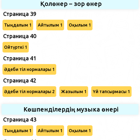
Қолөнер – зор өнер
Страница 39
Тыңдалым 1
Айтылым 1
Оқылым 1
Страница 40
Ойтүрткі 1
Страница 41
Әдеби тіл нормалары 1
Страница 42
Әдеби тіл нормалары 2
Жазылым 1
Үй тапсырмасы 1
Көшпенділердің музыка өнері
Страница 43
Тыңдалым 1
Айтылым 1
Оқылым 1