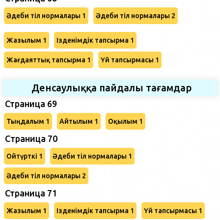
Әдеби тіл нормалары 1
Әдеби тіл нормалары 2
Жазылым 1
Ізденімдік тапсырма 1
Жағдаяттық тапсырма 1
Үй тапсырмасы 1
Денсаулыққа пайдалы тағамдар
Страница 69
Тыңдалым 1
Айтылым 1
Оқылым 1
Cтраница 70
Ойтүрткі 1
Әдеби тіл нормалары 1
Әдеби тіл нормалары 2
Страница 71
Жазылым 1
Ізденімдік тапсырма 1
Үй тапсырмасы 1