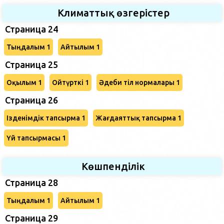
Климаттық өзгерістер
Страница 24
Тыңдалым 1
Айтылым 1
Страница 25
Оқылым 1
Ойтүрткі 1
Әдеби тіл нормалары 1
Страница 26
Ізденімдік тапсырма 1
Жағдаяттық тапсырма 1
Үй тапсырмасы 1
Көшпенділік
Страница 28
Тыңдалым 1
Айтылым 1
Страница 29