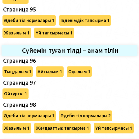
Страница 95
Әдеби тіл нормалары 1
Ізденімдік тапсырма 1
Жазылым 1
Үй тапсырмасы 1
Сүйемін туған тілді – анам тілін
Страница 96
Тыңдалым 1
Айтылым 1
Оқылым 1
Страница 97
Ойтүрткі 1
Страница 98
Әдеби тіл нормалары 1
Әдеби тіл нормалары 2
Жазылым 1
Жағдаяттық тапсырма 1
Үй тапсырмасы 1