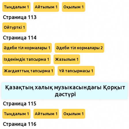
Тыңдалым 1
Айтылым 1
Оқылым 1
Страница 113
Ойтүрткі 1
Страница 114
Әдеби тіл нормалары 1
Әдеби тіл нормалары 2
Ізденімдік тапсырма 1
Жазылым 1
Жағдаяттық тапсырма 1
Үй тапсырмасы 1
Қазақтың халық музыкасындағы Қорқыт
дәстүрі
Страница 115
Тыңдалым 1
Айтылым 1
Оқылым 1
Страница 116