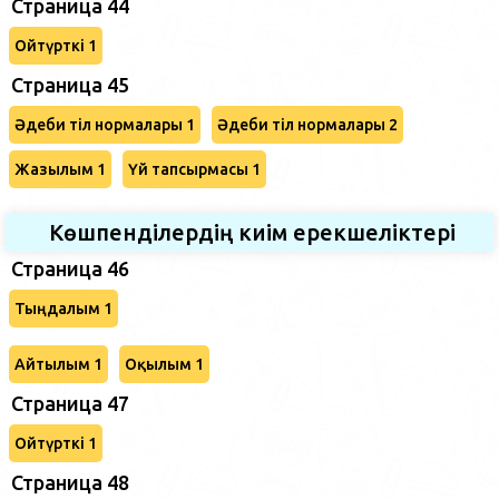
Страница 44
Ойтүрткі 1
Страница 45
Әдеби тіл нормалары 1
Әдеби тіл нормалары 2
Жазылым 1
Үй тапсырмасы 1
Көшпенділердің киім ерекшеліктері
Страница 46
Тыңдалым 1
Айтылым 1
Оқылым 1
Страница 47
Ойтүрткі 1
Страница 48