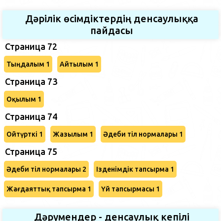
Дәрілік өсімдіктердің денсаулыққа
пайдасы
Страница 72
Тыңдалым 1
Айтылым 1
Страница 73
Оқылым 1
Страница 74
Ойтүрткі 1
Жазылым 1
Әдеби тіл нормалары 1
Страница 75
Әдеби тіл нормалары 2
Ізденімдік тапсырма 1
Жағдаяттық тапсырма 1
Үй тапсырмасы 1
Дәрумендер - денсаулық кепілі