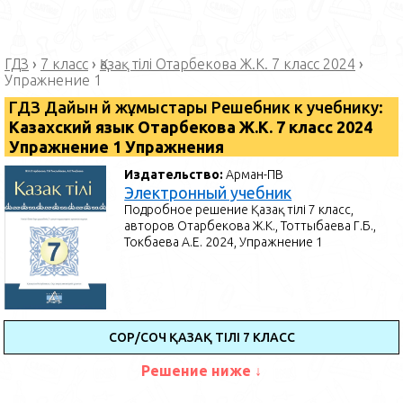
ГДЗ
›
7 класс
›
Қазақ тілі Отарбекова Ж.К. 7 класс 2024
›
Упражнение 1
ГДЗ Дайын үй жұмыстары Решебник к учебнику:
Казахский язык Отарбекова Ж.К. 7 класс 2024
Упражнение 1 Упражнения
Издательство:
Арман-ПВ
Электронный учебник
Подробное решение Қазақ тілі 7 класс,
авторов Отарбекова Ж.К., Тоттыбаева Г.Б.,
Токбаева А.Е. 2024, Упражнение 1
СОР/СОЧ ҚАЗАҚ ТІЛІ 7 КЛАСС
Решение ниже ↓