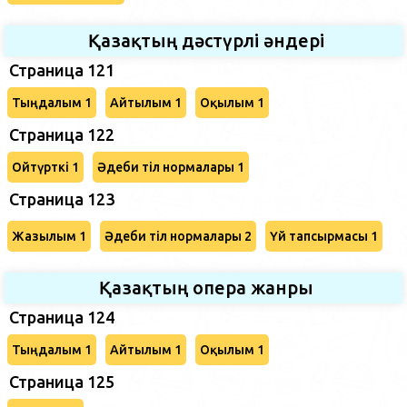
Қазақтың дәстүрлі әндері
Страница 121
Тыңдалым 1
Айтылым 1
Оқылым 1
Страница 122
Ойтүрткі 1
Әдеби тіл нормалары 1
Страница 123
Жазылым 1
Әдеби тіл нормалары 2
Үй тапсырмасы 1
Қазақтың опера жанры
Страница 124
Тыңдалым 1
Айтылым 1
Оқылым 1
Страница 125