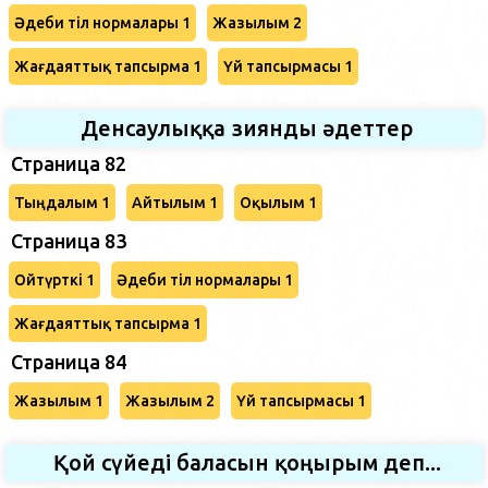
Әдеби тіл нормалары 1
Жазылым 2
Жағдаяттық тапсырма 1
Үй тапсырмасы 1
Денсаулыққа зиянды әдеттер
Страница 82
Тыңдалым 1
Айтылым 1
Оқылым 1
Страница 83
Ойтүрткі 1
Әдеби тіл нормалары 1
Жағдаяттық тапсырма 1
Страница 84
Жазылым 1
Жазылым 2
Үй тапсырмасы 1
Қой сүйеді баласын қоңырым деп...