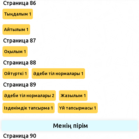
Страница 86
Тыңдалым 1
Айтылым 1
Страница 87
Оқылым 1
Страница 88
Ойтүрткі 1
Әдеби тіл нормалары 1
Страница 89
Әдеби тіл нормалары 2
Жазылым 1
Ізденімдік тапсырма 1
Үй тапсырмасы 1
Менің пірім
Страница 90