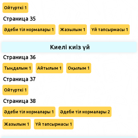
Ойтүрткі 1
Страница 35
Әдеби тіл нормалары 1
Жазылым 1
Үй тапсырмасы 1
Киелі киіз үй
Страница 36
Тыңдалым 1
Айтылым 1
Оқылым 1
Страница 37
Ойтүрткі 1
Страница 38
Әдеби тіл нормалары 1
Әдеби тіл нормалары 2
Жазылым 1
Үй тапсырмасы 1