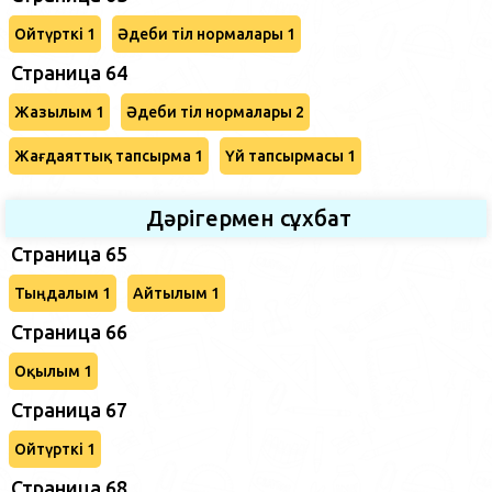
Ойтүрткі 1
Әдеби тіл нормалары 1
Страница 64
Жазылым 1
Әдеби тіл нормалары 2
Жағдаяттық тапсырма 1
Үй тапсырмасы 1
Дәрігермен сұхбат
Страница 65
Тыңдалым 1
Айтылым 1
Страница 66
Оқылым 1
Страница 67
Ойтүрткі 1
Страница 68