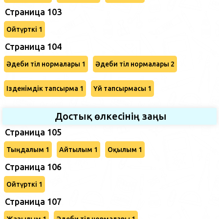
Страница 103
Ойтүрткі 1
Страница 104
Әдеби тіл нормалары 1
Әдеби тіл нормалары 2
Ізденімдік тапсырма 1
Үй тапсырмасы 1
Достық өлкесінің заңы
Страница 105
Тыңдалым 1
Айтылым 1
Оқылым 1
Страница 106
Ойтүрткі 1
Страница 107
Жазылым 1
Әдеби тіл нормалары 1