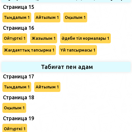
Страница 15
Тыңдалым 1
Айтылым 1
Оқылым 1
Страница 16
Ойтүрткі 1
Жазылым 1
Әдеби тіл нормалары 1
Жағдаяттық тапсырма 1
Үй тапсырмасы 1
Табиғат пен адам
Страница 17
Тыңдалым 1
Айтылым 1
Страница 18
Оқылым 1
Страница 19
Ойтүрткі 1