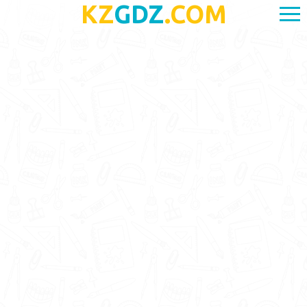
KZ
GDZ
.COM