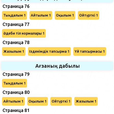
Страница 76
Тыңдалым 1
Айтылым 1
Оқылым 1
Ойтүрткі 1
Страница 77
Әдеби тіл нормалары 1
Страница 78
Жазылым 1
Ізденімдік тапсырма 1
Үй тапсырмасы 1
Ағзаның дабылы
Страница 79
Тыңдалым 1
Страница 80
Айтылым 1
Оқылым 1
Ойтүрткі 1
Жазылым 1
Страница 81