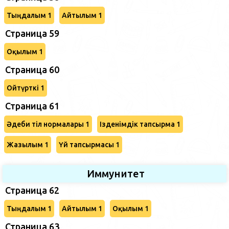
Тыңдалым 1
Айтылым 1
Страница 59
Оқылым 1
Страница 60
Ойтүрткі 1
Страница 61
Әдеби тіл нормалары 1
Ізденімдік тапсырма 1
Жазылым 1
Үй тапсырмасы 1
Иммунитет
Страница 62
Тыңдалым 1
Айтылым 1
Оқылым 1
Страница 63