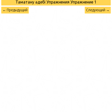
Тамақтану әдебі Упражнения
Упражнение 1
← Предыдущий
Следующий →