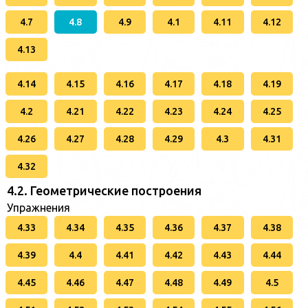
4.7
4.8
4.9
4.1
4.11
4.12
4.13
4.14
4.15
4.16
4.17
4.18
4.19
4.2
4.21
4.22
4.23
4.24
4.25
4.26
4.27
4.28
4.29
4.3
4.31
4.32
4.2. Геометрические построения
Упражнения
4.33
4.34
4.35
4.36
4.37
4.38
4.39
4.4
4.41
4.42
4.43
4.44
4.45
4.46
4.47
4.48
4.49
4.5