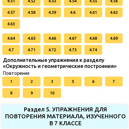
4.51
4.52
4.53
4.54
4.55
4.56
4.57
4.58
4.59
4.6
4.61
4.62
4.63
4.64
4.65
4.66
4.67
4.68
4.69
4.7
4.71
4.72
4.73
4.74
Дополнительные упражнения к разделу
«Окружность и геометрические построения»
Повторение
1
2
3
5
6
7
8
9
10
Раздел 5. УПРАЖНЕНИЯ ДЛЯ
ПОВТОРЕНИЯ МАТЕРИАЛА, ИЗУЧЕННОГО
В 7 КЛАССЕ