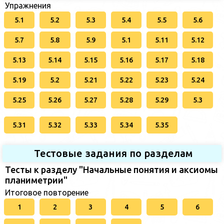
Упражнения
5.1
5.2
5.3
5.4
5.5
5.6
5.7
5.8
5.9
5.1
5.11
5.12
5.13
5.14
5.15
5.16
5.17
5.18
5.19
5.2
5.21
5.22
5.23
5.24
5.25
5.26
5.27
5.28
5.29
5.3
5.31
5.32
5.33
5.34
5.35
Тестовые задания по разделам
Тесты к разделу "Начальные понятия и аксиомы
планиметрии"
Итоговое повторение
1
2
3
4
5
6