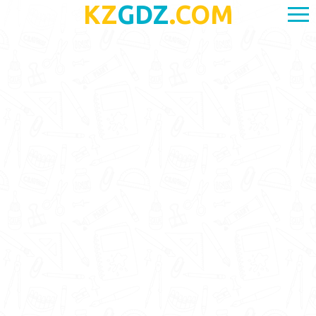
KZ
GDZ
.COM