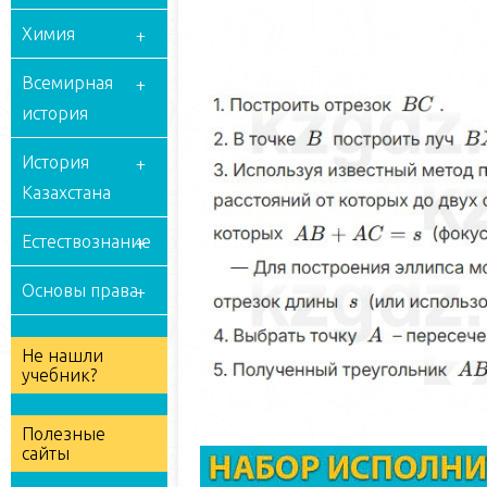
Химия
Всемирная
история
История
Казахстана
Естествознание
Основы права
Не нашли
учебник?
Полезные
сайты