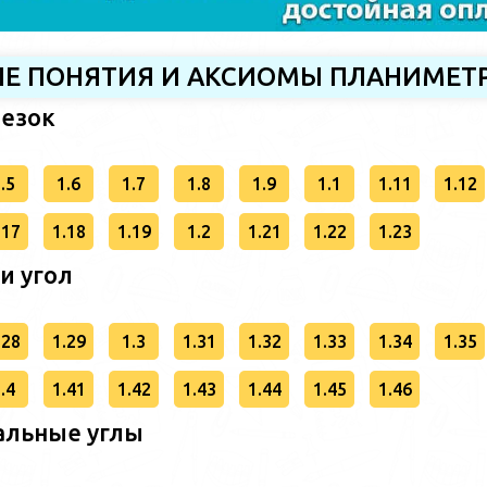
НЫЕ ПОНЯТИЯ И АКСИОМЫ ПЛАНИМЕТ
резок
.5
1.6
1.7
1.8
1.9
1.1
1.11
1.12
.17
1.18
1.19
1.2
1.21
1.22
1.23
 и угол
.28
1.29
1.3
1.31
1.32
1.33
1.34
1.35
.4
1.41
1.42
1.43
1.44
1.45
1.46
альные углы