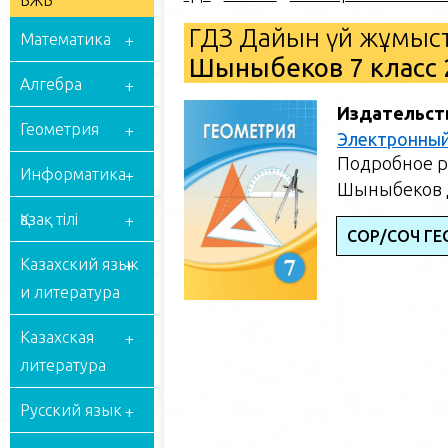
БЖБ
ГДЗ Дайын үй жұмыст
Математика
Шыныбеков 7 класс 
Алгебра
Издательст
Геометрия
Электронный
Подробное р
Информатика
Шыныбеков Д
Қазақ тілі
СОР/СОЧ ГЕ
Казахский язык
и литература
Казахская
литература
Русский язык