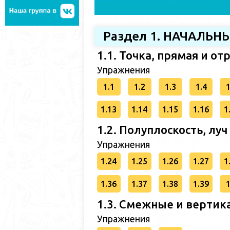
Раздел 1. НАЧАЛЬ
1.1. Точка, прямая и от
Упражнения
1.1
1.2
1.3
1.4
1
1.13
1.14
1.15
1.16
1
1.2. Полуплоскость, луч
Упражнения
1.24
1.25
1.26
1.27
1
1.36
1.37
1.38
1.39
1
1.3. Смежные и вертик
Упражнения