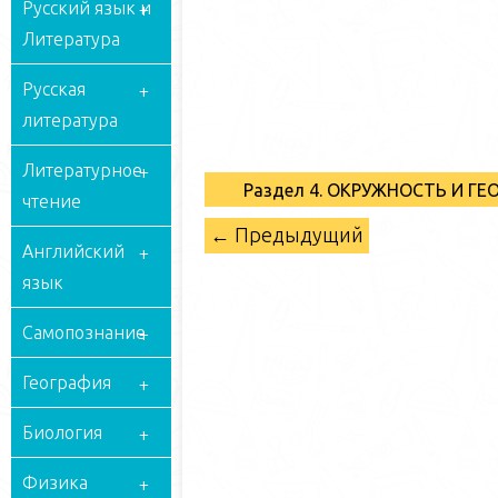
Русский язык и
Литература
Русская
литература
Литературное
Раздел 4. ОКРУЖНОСТЬ И Г
чтение
← Предыдущий
Английский
язык
Самопознание
География
Биология
Физика