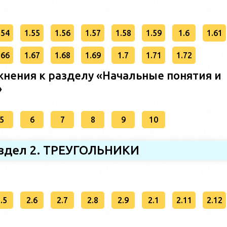
.54
1.55
1.56
1.57
1.58
1.59
1.6
1.61
.66
1.67
1.68
1.69
1.7
1.71
1.72
нения к разделу «Начальные понятия и
»
5
6
7
8
9
10
здел 2. ТРЕУГОЛЬНИКИ
.5
2.6
2.7
2.8
2.9
2.1
2.11
2.12