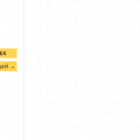
64
щий →