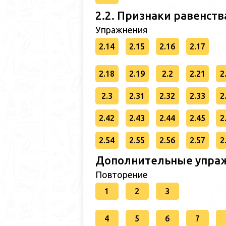
2.2. Признаки равенств
Упражнения
2.14
2.15
2.16
2.17
2.18
2.19
2.2
2.21
2
2.3
2.31
2.32
2.33
2
2.42
2.43
2.44
2.45
2
2.54
2.55
2.56
2.57
2
Дополнительные упраж
Повторение
1
2
3
4
5
6
7