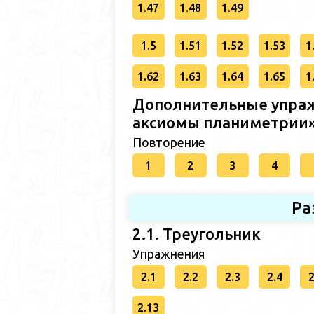
1.47
1.48
1.49
1.5
1.51
1.52
1.53
1
1.62
1.63
1.64
1.65
1
Дополнительные упраж
аксиомы планиметрии
Повторение
1
2
3
4
Ра
2.1. Треугольник
Упражнения
2.1
2.2
2.3
2.4
2
2.13