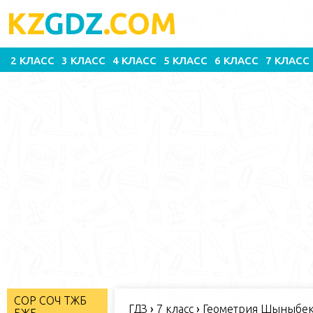
KZ
GDZ
.COM
2 КЛАСС
3 КЛАСС
4 КЛАСС
5 КЛАСС
6 КЛАСС
7 КЛАСС
СОР СОЧ ТЖБ
ГДЗ
›
7 класс
›
Геометрия Шыныбеко