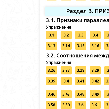
Раздел 3. П
3.1. Признаки паралле
Упражнения
3.1
3.2
3.3
3.4
3
3.13
3.14
3.15
3.16
3
3.2. Соотношения межд
Упражнения
3.26
3.27
3.28
3.29
3
3.39
3.4
3.41
3.42
3
3.46
3.47
3.48
3.49
3
3.58
3.59
3.6
3.61
3