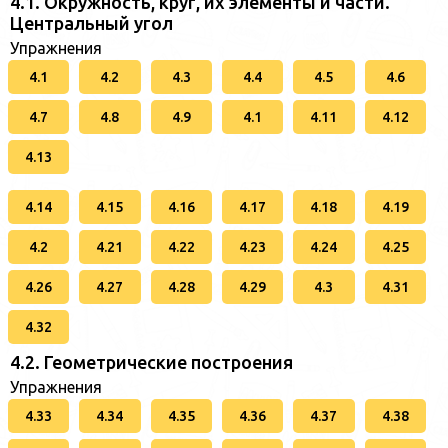
4.1. Окружность, круг, их элементы и части.
Центральный угол
Упражнения
4.1
4.2
4.3
4.4
4.5
4.6
4.7
4.8
4.9
4.1
4.11
4.12
4.13
4.14
4.15
4.16
4.17
4.18
4.19
4.2
4.21
4.22
4.23
4.24
4.25
4.26
4.27
4.28
4.29
4.3
4.31
4.32
4.2. Геометрические построения
Упражнения
4.33
4.34
4.35
4.36
4.37
4.38