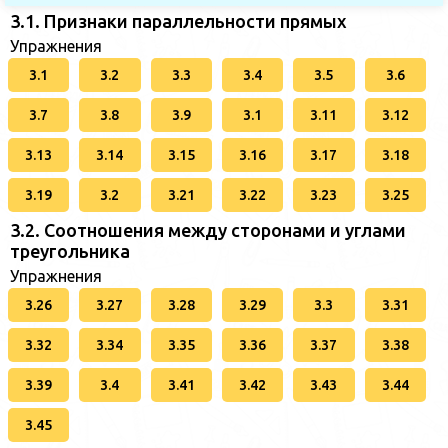
3.1. Признаки параллельности прямых
Упражнения
3.1
3.2
3.3
3.4
3.5
3.6
3.7
3.8
3.9
3.1
3.11
3.12
3.13
3.14
3.15
3.16
3.17
3.18
3.19
3.2
3.21
3.22
3.23
3.25
3.2. Соотношения между сторонами и углами
треугольника
Упражнения
3.26
3.27
3.28
3.29
3.3
3.31
3.32
3.34
3.35
3.36
3.37
3.38
3.39
3.4
3.41
3.42
3.43
3.44
3.45