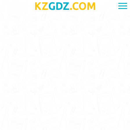
KZ
GDZ
.COM