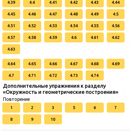
4.39
4.4
4.41
4.42
4.43
4.44
4.45
4.46
4.47
4.48
4.49
4.5
4.51
4.52
4.53
4.54
4.55
4.56
4.57
4.58
4.59
4.6
4.61
4.62
4.63
4.64
4.65
4.66
4.67
4.68
4.69
4.7
4.71
4.72
4.73
4.74
Дополнительные упражнения к разделу
«Окружность и геометрические построения»
Повторение
1
2
3
5
6
7
8
9
10