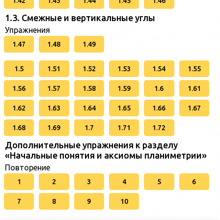
1.42
1.43
1.44
1.45
1.46
1.3. Смежные и вертикальные углы
Упражнения
1.47
1.48
1.49
1.5
1.51
1.52
1.53
1.54
1.55
1.56
1.57
1.58
1.59
1.6
1.61
1.62
1.63
1.64
1.65
1.66
1.67
1.68
1.69
1.7
1.71
1.72
Дополнительные упражнения к разделу
«Начальные понятия и аксиомы планиметрии»
Повторение
1
2
3
4
5
6
7
8
9
10