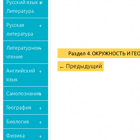
Русский язык и
Литература
Русская
литература
Литературное
Раздел 4. ОКРУЖНОСТЬ И Г
чтение
← Предыдущий
Английский
язык
Самопознание
География
Биология
Физика