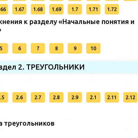
.66
1.67
1.68
1.69
1.7
1.71
1.72
нения к разделу «Начальные понятия и
»
5
6
7
8
9
10
здел 2. ТРЕУГОЛЬНИКИ
.5
2.6
2.7
2.8
2.9
2.1
2.11
2.12
а треугольников