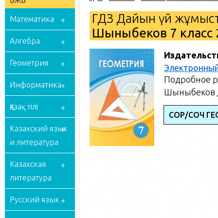
БЖБ
ГДЗ Дайын үй жұмыст
Математика
Шыныбеков 7 класс 
Алгебра
Издательст
Геометрия
Электронный
Подробное р
Информатика
Шыныбеков Д
Қазақ тілі
СОР/СОЧ ГЕ
Казахский язык
и литература
Казахская
литература
Русский язык