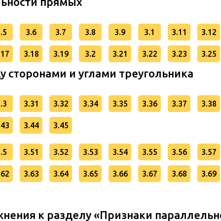
льности прямых
.5
3.6
3.7
3.8
3.9
3.1
3.11
3.12
.17
3.18
3.19
3.2
3.21
3.22
3.23
3.25
у сторонами и углами треугольника
.3
3.31
3.32
3.34
3.35
3.36
3.37
3.38
.43
3.44
3.45
.5
3.51
3.52
3.53
3.54
3.55
3.56
3.57
.62
3.63
3.64
3.65
3.66
3.67
3.68
3.69
нения к разделу «Признаки параллельн