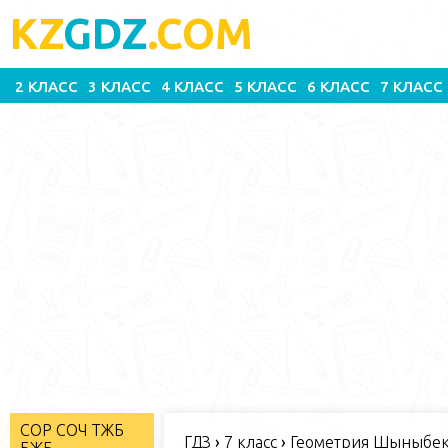
KZ
GDZ
.COM
2 КЛАСС
3 КЛАСС
4 КЛАСС
5 КЛАСС
6 КЛАСС
7 КЛАСС
СОР СОЧ ТЖБ
ГДЗ
›
7 класс
›
Геометрия Шыныбеко