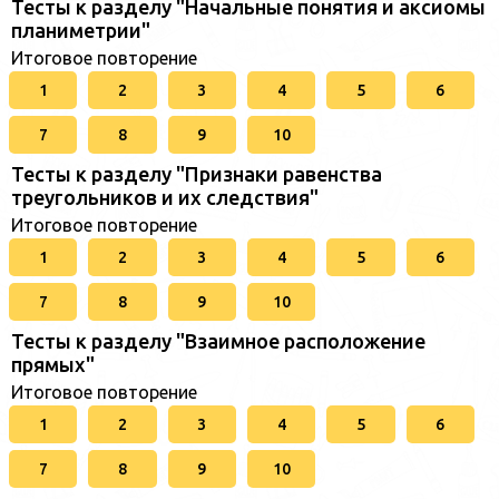
Тесты к разделу "Начальные понятия и аксиомы
планиметрии"
Итоговое повторение
1
2
3
4
5
6
7
8
9
10
Тесты к разделу "Признаки равенства
треугольников и их следствия"
Итоговое повторение
1
2
3
4
5
6
7
8
9
10
Тесты к разделу "Взаимное расположение
прямых"
Итоговое повторение
1
2
3
4
5
6
7
8
9
10