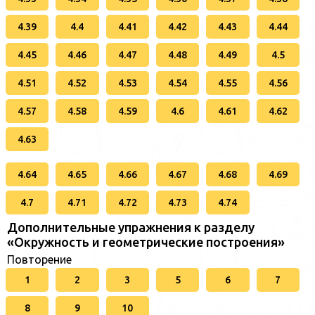
4.39
4.4
4.41
4.42
4.43
4.44
4.45
4.46
4.47
4.48
4.49
4.5
4.51
4.52
4.53
4.54
4.55
4.56
4.57
4.58
4.59
4.6
4.61
4.62
4.63
4.64
4.65
4.66
4.67
4.68
4.69
4.7
4.71
4.72
4.73
4.74
Дополнительные упражнения к разделу
«Окружность и геометрические построения»
Повторение
1
2
3
5
6
7
8
9
10