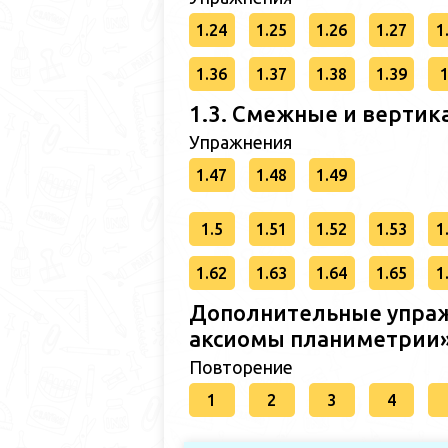
1.24
1.25
1.26
1.27
1
1.36
1.37
1.38
1.39
1
1.3. Смежные и вертик
Упражнения
1.47
1.48
1.49
1.5
1.51
1.52
1.53
1
1.62
1.63
1.64
1.65
1
Дополнительные упраж
аксиомы планиметрии
Повторение
1
2
3
4