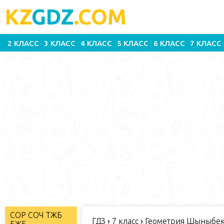
KZ
GDZ
.COM
2 КЛАСС
3 КЛАСС
4 КЛАСС
5 КЛАСС
6 КЛАСС
7 КЛАСС
СОР СОЧ ТЖБ
ГДЗ
›
7 класс
›
Геометрия Шыныбеко