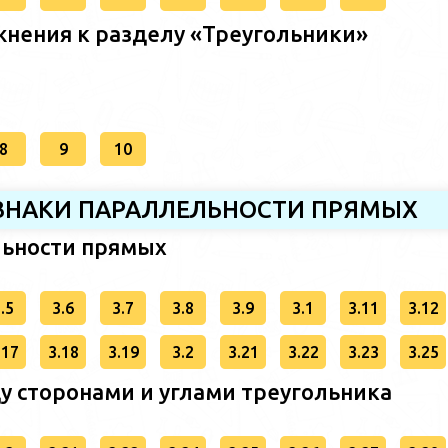
нения к разделу «Треугольники»
8
9
10
РИЗНАКИ ПАРАЛЛЕЛЬНОСТИ ПРЯМЫХ
льности прямых
.5
3.6
3.7
3.8
3.9
3.1
3.11
3.12
.17
3.18
3.19
3.2
3.21
3.22
3.23
3.25
у сторонами и углами треугольника