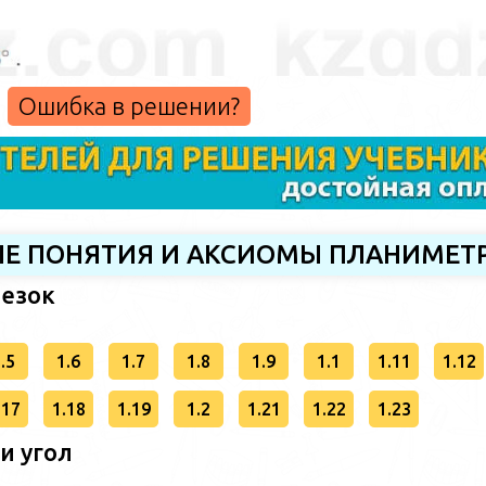
Ошибка в решении?
НЫЕ ПОНЯТИЯ И АКСИОМЫ ПЛАНИМЕТ
резок
.5
1.6
1.7
1.8
1.9
1.1
1.11
1.12
.17
1.18
1.19
1.2
1.21
1.22
1.23
 и угол