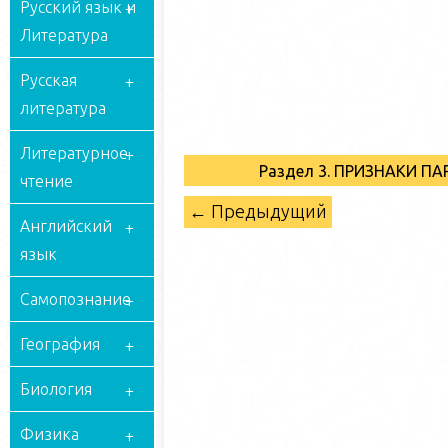
Русский язык и
Литература
Русская
литература
Литературное
Раздел 3. ПРИЗНАКИ 
чтение
← Предыдущий
Английский
язык
Самопознание
География
Биология
Физика