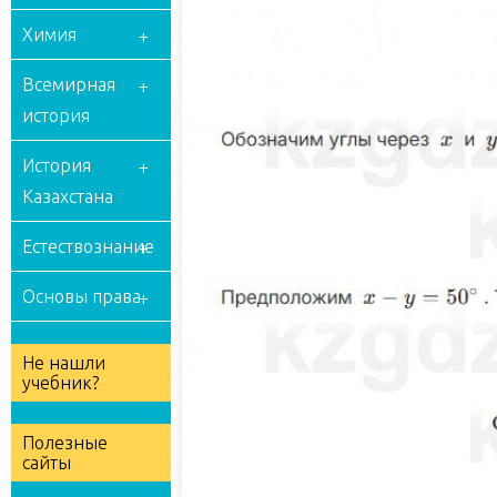
Химия
Всемирная
история
История
Казахстана
Естествознание
Основы права
Не нашли
учебник?
Полезные
сайты