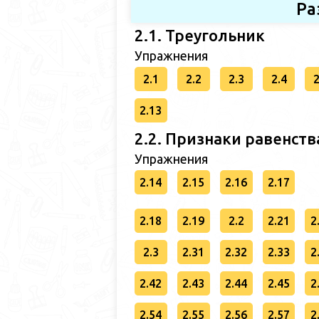
Ра
2.1. Треугольник
Упражнения
2.1
2.2
2.3
2.4
2
2.13
2.2. Признаки равенств
Упражнения
2.14
2.15
2.16
2.17
2.18
2.19
2.2
2.21
2
2.3
2.31
2.32
2.33
2
2.42
2.43
2.44
2.45
2
2.54
2.55
2.56
2.57
2