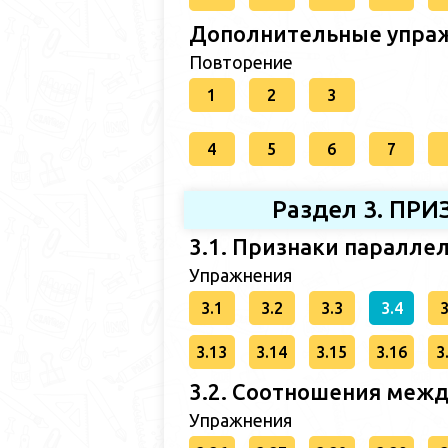
Дополнительные упраж
Повторение
1
2
3
4
5
6
7
Раздел 3. П
3.1. Признаки паралле
Упражнения
3.1
3.2
3.3
3.4
3
3.13
3.14
3.15
3.16
3
3.2. Соотношения межд
Упражнения