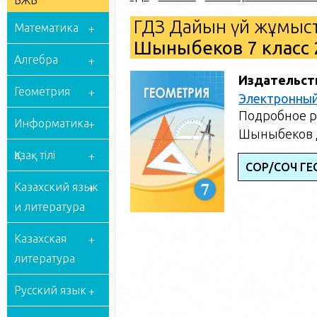
БЖБ
ГДЗ Дайын үй жұмыст
Математика
Шыныбеков 7 класс 
Алгебра
Издательст
Геометрия
Электронный
Подробное р
Информатика
Шыныбеков Д
Қазақ тілі
СОР/СОЧ ГЕ
Казахский язык
и литература
Казахская
литература
Русский язык