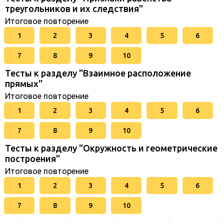
треугольников и их следствия"
Итоговое повторение
1
2
3
4
5
6
7
8
9
10
Тесты к разделу "Взаимное расположение
прямых"
Итоговое повторение
1
2
3
4
5
6
7
8
9
10
Тесты к разделу "Окружность и геометрические
построения"
Итоговое повторение
1
2
3
4
5
6
7
8
9
10