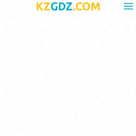
KZ
GDZ
.COM