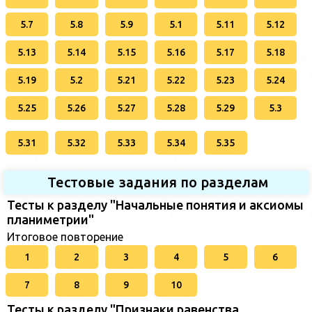
5.7
5.8
5.9
5.1
5.11
5.12
5.13
5.14
5.15
5.16
5.17
5.18
5.19
5.2
5.21
5.22
5.23
5.24
5.25
5.26
5.27
5.28
5.29
5.3
5.31
5.32
5.33
5.34
5.35
Тестовые задания по разделам
Тесты к разделу "Начальные понятия и аксиомы
планиметрии"
Итоговое повторение
1
2
3
4
5
6
7
8
9
10
Тесты к разделу "Признаки равенства