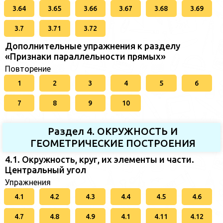
3.64
3.65
3.66
3.67
3.68
3.69
3.7
3.71
3.72
Дополнительные упражнения к разделу
«Признаки параллельности прямых»
Повторение
1
2
3
4
5
6
7
8
9
10
Раздел 4. ОКРУЖНОСТЬ И
ГЕОМЕТРИЧЕСКИЕ ПОСТРОЕНИЯ
4.1. Окружность, круг, их элементы и части.
Центральный угол
Упражнения
4.1
4.2
4.3
4.4
4.5
4.6
4.7
4.8
4.9
4.1
4.11
4.12